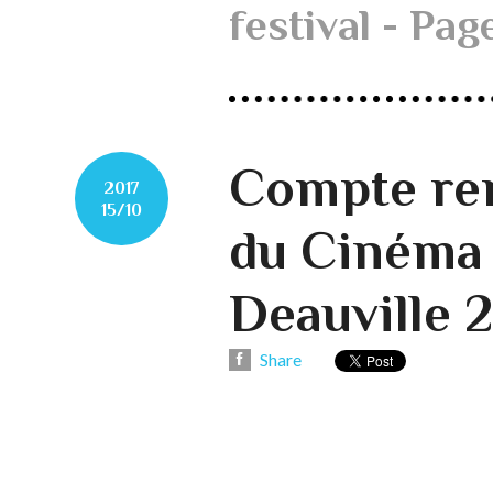
festival - Pag
Compte ren
2017
15/10
du Cinéma
Deauville 
Share