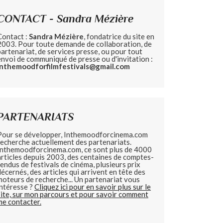
CONTACT - Sandra Mézière
Contact :
Sandra Mézière
, fondatrice du site en
2003. Pour toute demande de collaboration, de
partenariat, de services presse, ou pour tout
envoi de communiqué de presse ou d'invitation :
inthemoodforfilmfestivals@gmail.com
PARTENARIATS
Pour se développer, Inthemoodforcinema.com
recherche actuellement des partenariats.
Inthemoodforcinema.com, ce sont plus de 4000
articles depuis 2003, des centaines de comptes-
rendus de festivals de cinéma, plusieurs prix
décernés, des articles qui arrivent en tête des
moteurs de recherche... Un partenariat vous
intéresse ?
Cliquez ici pour en savoir plus sur le
site, sur mon parcours et pour savoir comment
me contacter.