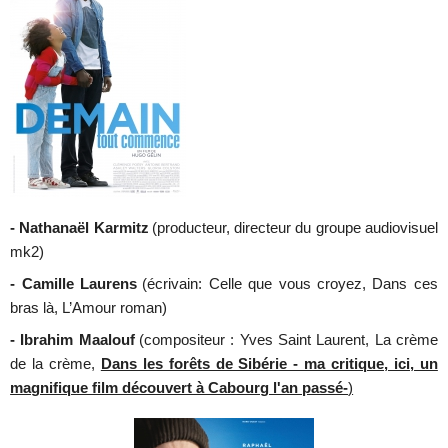
- Nathanaël Karmitz
(producteur, directeur du groupe audiovisuel
mk2)
- Camille Laurens
(écrivain: Celle que vous croyez, Dans ces
bras là, L’Amour roman)
- Ibrahim Maalouf
(compositeur : Yves Saint Laurent, La crème
de la crème,
Dans les forêts de Sibérie - ma critique, ici, un
magnifique film découvert à Cabourg l'an passé-
)