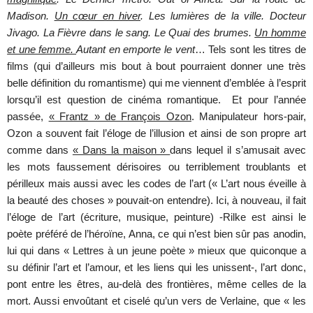
Madison.
Un cœur en hiver
. Les lumières de la ville. Docteur
Jivago. La Fièvre dans le sang. Le Quai des brumes.
Un homme
et une femme.
Autant en emporte le vent
… Tels sont les titres de
films (qui d’ailleurs mis bout à bout pourraient donner une très
belle définition du romantisme) qui me viennent d’emblée à l’esprit
lorsqu’il est question de cinéma romantique. Et pour l’année
passée,
« Frantz » de François Ozon
. Manipulateur hors-pair,
Ozon a souvent fait l’éloge de l’illusion et ainsi de son propre art
comme dans
« Dans la maison »
dans lequel il s’amusait avec
les mots faussement dérisoires ou terriblement troublants et
périlleux mais aussi avec les codes de l’art (« L’art nous éveille à
la beauté des choses » pouvait-on entendre). Ici, à nouveau, il fait
l’éloge de l’art (écriture, musique, peinture) -Rilke est ainsi le
poète préféré de l’héroïne, Anna, ce qui n’est bien sûr pas anodin,
lui qui dans « Lettres à un jeune poète » mieux que quiconque a
su définir l’art et l’amour, et les liens qui les unissent-, l’art donc,
pont entre les êtres, au-delà des frontières, même celles de la
mort. Aussi envoûtant et ciselé qu’un vers de Verlaine, que « les