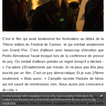
C’est le film qui avait bouleversé les festivaliers au début de la
70ème édition du Festival de Cannes et qui méritait amplement
son Grand Prix. C’est d’ailleurs avec beaucoup d’émotion que
Pedro Almodovar l’avait évoqué lors de la conférence de presse
du jury. On sentait d’ailleurs poindre un regret lorsqu’il a déclaré :
« J'ai adoré 120 battements par minute. Je ne peux pas être plus
touché par un film. C'est un jury démocratique. Et je suis 1/9ème
seulement. » Mais aussi « Campillo raconte l'histoire de héros
qui ont sauvé de nombreuses vies. Nous avons pris conscience
de cela. »
En poursuivant votre navigation sur ce site, vous acceptez l'utilisation de
Début des années 90. Alors que le sida tue depuis près de dix
cookies. Ces derniers assurent le bon fonctionnement de nos services.
En
savoir plus
.
ans, les militants d'Act Up-Paris multiplient les actions pour lutter