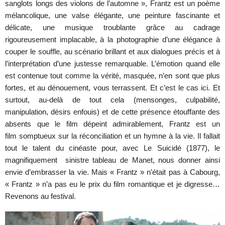
sanglots longs des violons de l’automne », Frantz est un poème
mélancolique, une valse élégante, une peinture fascinante et
délicate, une musique troublante grâce au cadrage
rigoureusement implacable, à la photographie d’une élégance à
couper le souffle, au scénario brillant et aux dialogues précis et à
l’interprétation d’une justesse remarquable. L’émotion quand elle
est contenue tout comme la vérité, masquée, n’en sont que plus
fortes, et au dénouement, vous terrassent. Et c’est le cas ici. Et
surtout, au-delà de tout cela (mensonges, culpabilité,
manipulation, désirs enfouis) et de cette présence étouffante des
absents que le film dépeint admirablement, Frantz est un
film somptueux sur la réconciliation et un hymne à la vie. Il fallait
tout le talent du cinéaste pour, avec Le Suicidé (1877), le
magnifiquement sinistre tableau de Manet, nous donner ainsi
envie d’embrasser la vie. Mais « Frantz » n’était pas à Cabourg,
« Frantz » n’a pas eu le prix du film romantique et je digresse…
Revenons au festival.