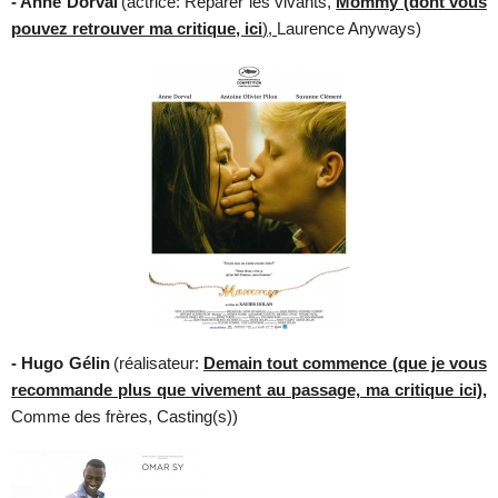
- Anne Dorval
(actrice: Réparer les vivants,
Mommy (dont vous
pouvez retrouver ma critique, ici
),
Laurence Anyways)
- Hugo Gélin
(réalisateur:
Demain tout commence (que je vous
recommande plus que vivement au passage, ma critique ici),
Comme des frères, Casting(s))