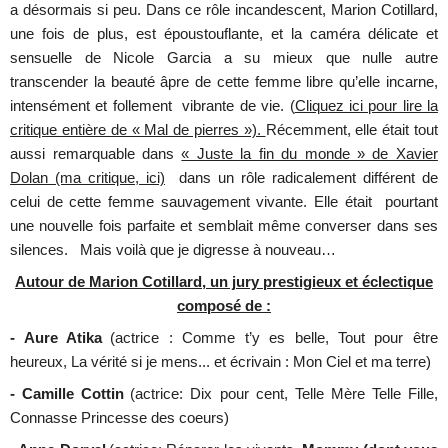
a désormais si peu. Dans ce rôle incandescent, Marion Cotillard,
une fois de plus, est époustouflante, et la caméra délicate et
sensuelle de Nicole Garcia a su mieux que nulle autre
transcender la beauté âpre de cette femme libre qu’elle incarne,
intensément et follement vibrante de vie. (
Cliquez ici pour lire la
critique entière de « Mal de pierres »).
Récemment, elle était tout
aussi remarquable dans
« Juste la fin du monde » de Xavier
Dolan (ma critique, ici)
dans un rôle radicalement différent de
celui de cette femme sauvagement vivante. Elle était pourtant
une nouvelle fois parfaite et semblait même converser dans ses
silences. Mais voilà que je digresse à nouveau…
Autour de Marion Cotillard, un jury prestigieux et éclectique
composé de :
- Aure Atika
(actrice : Comme t’y es belle, Tout pour être
heureux, La vérité si je mens... et écrivain : Mon Ciel et ma terre)
- Camille Cottin
(actrice: Dix pour cent, Telle Mère Telle Fille,
Connasse Princesse des coeurs)