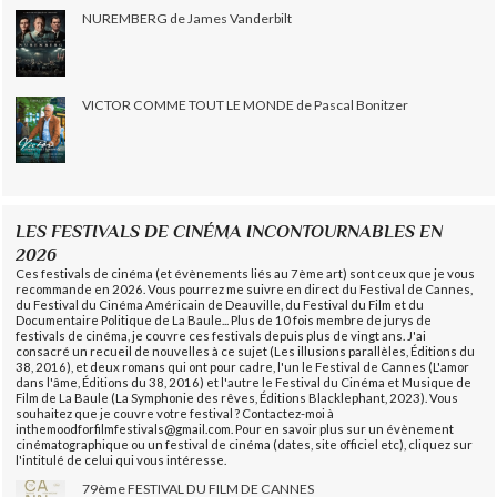
NUREMBERG de James Vanderbilt
VICTOR COMME TOUT LE MONDE de Pascal Bonitzer
LES FESTIVALS DE CINÉMA INCONTOURNABLES EN
2026
Ces festivals de cinéma (et évènements liés au 7ème art) sont ceux que je vous
recommande en 2026. Vous pourrez me suivre en direct du Festival de Cannes,
du Festival du Cinéma Américain de Deauville, du Festival du Film et du
Documentaire Politique de La Baule... Plus de 10 fois membre de jurys de
festivals de cinéma, je couvre ces festivals depuis plus de vingt ans. J'ai
consacré un recueil de nouvelles à ce sujet (Les illusions parallèles, Éditions du
38, 2016), et deux romans qui ont pour cadre, l'un le Festival de Cannes (L'amor
dans l'âme, Éditions du 38, 2016) et l'autre le Festival du Cinéma et Musique de
Film de La Baule (La Symphonie des rêves, Éditions Blacklephant, 2023). Vous
souhaitez que je couvre votre festival ? Contactez-moi à
inthemoodforfilmfestivals@gmail.com. Pour en savoir plus sur un évènement
cinématographique ou un festival de cinéma (dates, site officiel etc), cliquez sur
l'intitulé de celui qui vous intéresse.
79ème FESTIVAL DU FILM DE CANNES