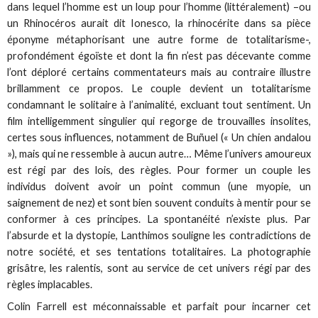
dans lequel l’homme est un loup pour l’homme (littéralement) –ou
un Rhinocéros aurait dit Ionesco, la rhinocérite dans sa pièce
éponyme métaphorisant une autre forme de totalitarisme-,
profondément égoïste et dont la fin n’est pas décevante comme
l’ont déploré certains commentateurs mais au contraire illustre
brillamment ce propos. Le couple devient un totalitarisme
condamnant le solitaire à l’animalité, excluant tout sentiment. Un
film intelligemment singulier qui regorge de trouvailles insolites,
certes sous influences, notamment de Buñuel (« Un chien andalou
»), mais qui ne ressemble à aucun autre… Même l’univers amoureux
est régi par des lois, des règles. Pour former un couple les
individus doivent avoir un point commun (une myopie, un
saignement de nez) et sont bien souvent conduits à mentir pour se
conformer à ces principes. La spontanéité n’existe plus. Par
l’absurde et la dystopie, Lanthimos souligne les contradictions de
notre société, et ses tentations totalitaires. La photographie
grisâtre, les ralentis, sont au service de cet univers régi par des
règles implacables.
Colin Farrell est méconnaissable et parfait pour incarner cet