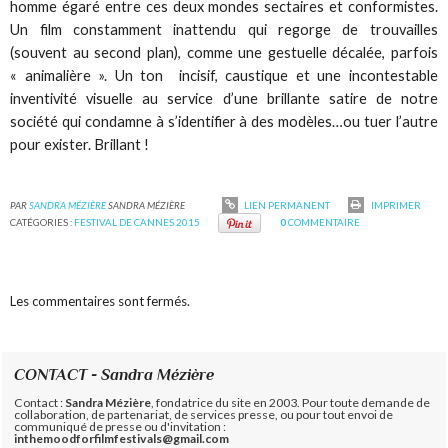
homme égaré entre ces deux mondes sectaires et conformistes.
Un film constamment inattendu qui regorge de trouvailles
(souvent au second plan), comme une gestuelle décalée, parfois
« animalière ». Un ton incisif, caustique et une incontestable
inventivité visuelle au service d’une brillante satire de notre
société qui condamne à s’identifier à des modèles…ou tuer l’autre
pour exister. Brillant !
PAR
SANDRA MÉZIÈRE
SANDRA MÉZIÈRE
LIEN PERMANENT
IMPRIMER
CATÉGORIES :
FESTIVAL DE CANNES 2015
0
COMMENTAIRE
Les commentaires sont fermés.
CONTACT - Sandra Mézière
Contact :
Sandra Mézière
, fondatrice du site en 2003. Pour toute demande de
collaboration, de partenariat, de services presse, ou pour tout envoi de
communiqué de presse ou d'invitation :
inthemoodforfilmfestivals@gmail.com