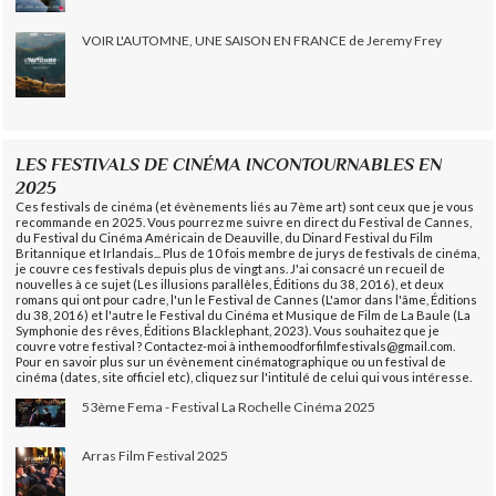
VOIR L'AUTOMNE, UNE SAISON EN FRANCE de Jeremy Frey
LES FESTIVALS DE CINÉMA INCONTOURNABLES EN
2025
Ces festivals de cinéma (et évènements liés au 7ème art) sont ceux que je vous
recommande en 2025. Vous pourrez me suivre en direct du Festival de Cannes,
du Festival du Cinéma Américain de Deauville, du Dinard Festival du Film
Britannique et Irlandais... Plus de 10 fois membre de jurys de festivals de cinéma,
je couvre ces festivals depuis plus de vingt ans. J'ai consacré un recueil de
nouvelles à ce sujet (Les illusions parallèles, Éditions du 38, 2016), et deux
romans qui ont pour cadre, l'un le Festival de Cannes (L'amor dans l'âme, Éditions
du 38, 2016) et l'autre le Festival du Cinéma et Musique de Film de La Baule (La
Symphonie des rêves, Éditions Blacklephant, 2023). Vous souhaitez que je
couvre votre festival ? Contactez-moi à inthemoodforfilmfestivals@gmail.com.
Pour en savoir plus sur un évènement cinématographique ou un festival de
cinéma (dates, site officiel etc), cliquez sur l'intitulé de celui qui vous intéresse.
53ème Fema - Festival La Rochelle Cinéma 2025
Arras Film Festival 2025