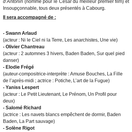
d’Antonin
(nommé pour le César du meilleur premier film) et
Insoupçonnable, tous deux présentés à Cabourg.
Il sera accompagné de :
- Swann Arlaud​
(acteur : Ni le Ciel ni la Terre, Les anarchistes, Une vie)
- Olivier Chantreau​
(acteur : 2 automnes 3 hivers, Baden Baden, Sur quel pied
danser)
- Elodie Frégé​
(auteur-compositrice-interprète : Amuse Bouches, La Fille
de l’après-midi ; actrice : Potiche, L’art de la Fugue)
- Yaniss Lespert
(acteur : Le Petit Lieutenant, Le Prénom, Un Profil pour
deux)
- Salomé Richard
(actrice : Les navets blancs empêchent de dormir, Baden
Baden, La Part sauvage)
- Solène Rigot​