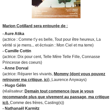
Marion Cotillard sera entourée de :
- Aure Atika
(actrice : Comme t’y es belle, Tout pour être heureux, La
vérité si je mens... et écrivain : Mon Ciel et ma terre)
- Camille Cottin
(actrice: Dix pour cent, Telle Mère Telle Fille, Connasse
Princesse des coeurs)
- Anne Dorval
(actrice: Réparer les vivants,
Mommy (dont vous pouvez
retrouver ma critique, ici
),
Laurence Anyways)
- Hugo Gélin
(réalisateur:
Demain tout commence (que je vous
recommande plus que vivement au passage, ma critique
ici),
Comme des frères, Casting(s))
- Nathanaël Karmitz