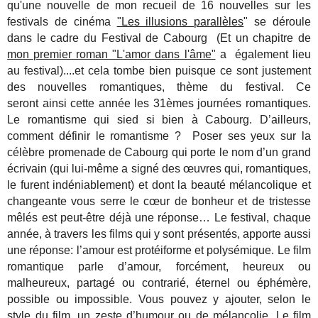
qu'une nouvelle de mon recueil de 16 nouvelles sur les
festivals de cinéma
"Les illusions parallèles
" se déroule
dans le cadre du Festival de Cabourg (Et un chapitre de
mon premier roman "L'amor dans l'âme"
a également lieu
au festival)....et cela tombe bien puisque ce sont justement
des nouvelles romantiques, thème du festival. Ce
seront ainsi cette année les 31èmes journées romantiques.
Le romantisme qui sied si bien à Cabourg. D’ailleurs,
comment définir le romantisme ? Poser ses yeux sur la
célèbre promenade de Cabourg qui porte le nom d’un grand
écrivain (qui lui-même a signé des œuvres qui, romantiques,
le furent indéniablement) et dont la beauté mélancolique et
changeante vous serre le cœur de bonheur et de tristesse
mêlés est peut-être déjà une réponse… Le festival, chaque
année, à travers les films qui y sont présentés, apporte aussi
une réponse: l’amour est protéiforme et polysémique. Le film
romantique parle d’amour, forcément, heureux ou
malheureux, partagé ou contrarié, éternel ou éphémère,
possible ou impossible. Vous pouvez y ajouter, selon le
style du film, un zeste d’humour ou de mélancolie. Le film