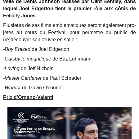
velle de Denis John­son réa­li­sée par Clint Bent­ley, dans
lequel Joel Edger­ton tient le pre­mier rôle aux côtés de
Feli­ci­ty Jones.
Plu­sieurs de ses films emblé­ma­tiques seront éga­le­ment pro­
je­tés au cours du Fes­ti­val, pour per­mettre au public de
(re)découvrir son œuvre en salle :
-Boy Erased
de Joel Edgerton
-Gatsby le magnifique
de Baz Luhrmann
-Loving
de Jeff Nichols
-Master Gardener
de Paul Schrader
-Warrior
de Gavin O'connor
Prix d'Ornano-Valenti