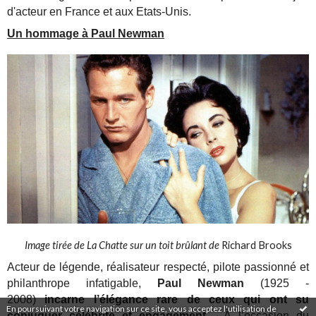
d'acteur en France et aux Etats-Unis.
Un hommage à Paul Newman
Image tirée de La Chatte sur un toit brûlant de
Richard Brooks
Acteur de légende, réalisateur respecté, pilote passionné et
philanthrope infatigable,
Paul Newman
(1925 -
2008)
incarne l’élégance rare de ceux qui ont su
En poursuivant votre navigation sur ce site, vous acceptez l'utilisation de
conjuguer célébrité et engagement
. À l’occasion du