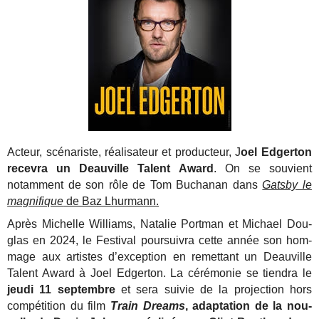
Acteur, scé­na­riste, réa­li­sa­teur et pro­duc­teur, J
oel Edger­ton
recevra un Deauville Talent Award
. On se souvient
notamment de son rôle de Tom Buchanan dans
Gatsby le
magnifique
de Baz Lhurmann.
Après Michelle Williams, Nata­lie Port­man et Michael Dou­
glas en 2024, le Fes­ti­val pour­sui­vra cette année son hom­
mage aux artistes d’exception en remet­tant un Deau­ville
Talent Award à Joel Edger­ton. La céré­mo­nie se tien­dra le
jeu­di 11 sep­tembre
et sera sui­vie de la pro­jec­tion hors
com­pé­ti­tion du film
Train Dreams
, adap­ta­tion de la nou­