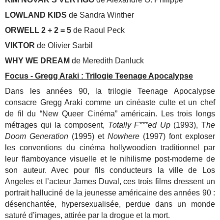
LOWLAND KIDS
de Sandra Winther
ORWELL 2 + 2 = 5
de Raoul Peck
VIKTOR
de Olivier Sarbil
WHY WE DREAM
de Meredith Danluck
Focus - Gregg Araki : Trilogie Teenage Apocalypse
Dans les années 90, la trilogie Teenage Apocalypse
consacre Gregg Araki comme un cinéaste culte et un chef
de fil du “New Queer Cinéma” américain. Les trois longs
métrages qui la composent,
Totally F***ed Up
(1993), T
he
Doom Generation
(1995) et
Nowhere
(1997) font exploser
les conventions du cinéma hollywoodien traditionnel par
leur flamboyance visuelle et le nihilisme post-moderne de
son auteur. Avec pour fils conducteurs la ville de Los
Angeles et l’acteur James Duval, ces trois films dressent un
portrait halluciné de la jeunesse américaine des années 90 :
désenchantée, hypersexualisée, perdue dans un monde
saturé d’images, attirée par la drogue et la mort.