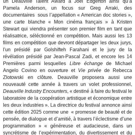
un Deauville Talent Award à Joel Edgerton ainsi qu’à
Pamela Anderson, un focus sur Greg Arraki, des
documentaires sous l’appellation « American doc stories »,
une carte blanche « Mon cinéma français » à Kristen
Stewart qui viendra présenter son premier film en tant que
réalisatrice, séléctionné en compétition. Mais aussi les 13
films en compétition que devront départager les deux jurys,
l'un présidé par Golshifteh Farahani et le jury de la
révélation présidé par Jean-Pascal Zadi, et encore les 14
Premières parmi lesquelles
Libre échange
de Michael
Angelo Covino en ouverture et
Vie privée
de Rebecca
Zlotowski en clôture.
Deauville proposera aussi une
nouveauté cette année à travers un volet professionnel,
Deauville Industry Encounters
, « destiné à faire du festival le
laboratoire de la coopération artistique et économique entre
les deux industries ». La directrice du festival annonce ainsi
cette édition 2025 comme une « promesse de beauté et de
pensée, de dialogue et d’amitié, à travers l’éclectisme d’une
programmation » « généreuse et audacieuse, dans un
syncrétisme de l’expérimentation, du divertissement et du