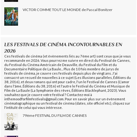
VICTOR COMME TOUT LE MONDE de Pascal Bonitzer
LES FESTIVALS DE CINÉMA INCONTOURNABLES EN
2026
Ces festivals de cinéma (et évènements liés au 7ème art) sont ceux que je vous
recommande en 2026. Vous pourrez me suivre en direct du Festival de Cannes,
du Festival du Cinéma Américain de Deauville, du Festival du Film et du
Documentaire Politique de La Baule... Plus de 10 fois membre de jurys de
festivals de cinéma, je couvre ces festivals depuis plus de vingt ans. J'ai
consacré un recueil de nouvelles à ce sujet (Les illusions parallèles, Éditions du
38, 2016), et deux romans qui ont pour cadre, l'un le Festival de Cannes (L'amor
dans l'âme, Éditions du 38, 2016) et l'autre le Festival du Cinéma et Musique de
Film de La Baule (La Symphonie des rêves, Éditions Blacklephant, 2023). Vous
souhaitez que je couvre votre festival ? Contactez-moi à
inthemoodforfilmfestivals@gmail.com. Pour en savoir plus sur un évènement
cinématographique ou un festival de cinéma (dates, site officiel etc), cliquez sur
l'intitulé de celui qui vous intéresse.
79ème FESTIVAL DU FILM DE CANNES