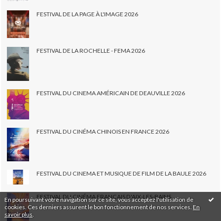
FESTIVAL DE LA PAGE À L'IMAGE 2026
FESTIVAL DE LA ROCHELLE - FEMA 2026
FESTIVAL DU CINEMA AMÉRICAIN DE DEAUVILLE 2026
FESTIVAL DU CINÉMA CHINOIS EN FRANCE 2026
FESTIVAL DU CINEMA ET MUSIQUE DE FILM DE LA BAULE 2026
FESTIVAL DU CINÉMA FRANÇAIS D'AIX-LES-BAINS
En poursuivant votre navigation sur ce site, vous acceptez l'utilisation de
cookies. Ces derniers assurent le bon fonctionnement de nos services.
En
savoir plus
.