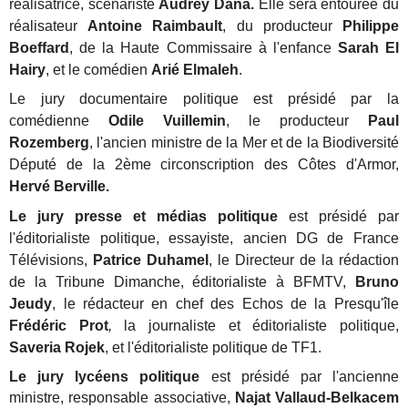
réalisatrice, scénariste
Audrey Dana.
Elle sera entourée du
réalisateur
Antoine Raimbault
, du producteur
Philippe
Boeffard
, de la Haute Commissaire à l'enfance
Sarah El
Hairy
, et le comédien
Arié Elmaleh
.
Le jury documentaire politique est présidé par la
comédienne
Odile Vuillemin
, le producteur
Paul
Rozemberg
, l'ancien ministre de la Mer et de la Biodiversité
Député de la 2ème circonscription des Côtes d'Armor,
Hervé Berville.
Le jury presse et médias politique
est présidé par
l'éditorialiste politique, essayiste, ancien DG de France
Télévisions,
Patrice Duhamel
, le Directeur de la rédaction
de la Tribune Dimanche, éditorialiste à BFMTV,
Bruno
Jeudy
, le rédacteur en chef des Echos de la Presqu'île
Frédéric Prot
,
la journaliste et éditorialiste politique,
Saveria Rojek
, et l'éditorialiste politique de TF1.
Le jury lycéens politique
est présidé par l'ancienne
ministre, responsable associative,
Najat Vallaud-Belkacem