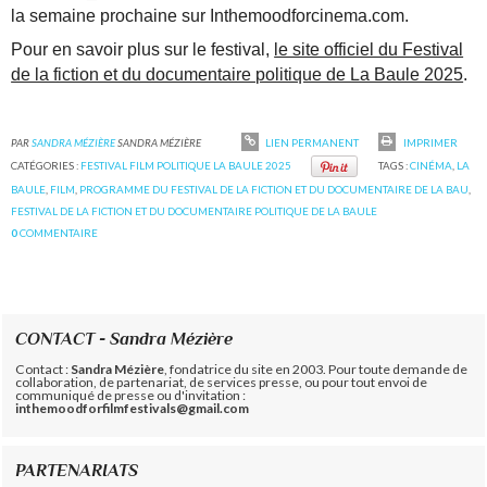
la semaine prochaine sur Inthemoodforcinema.com.
Pour en savoir plus sur le festival,
le site officiel du Festival
de la fiction et du documentaire politique de La Baule 2025
.
PAR
SANDRA MÉZIÈRE
SANDRA MÉZIÈRE
LIEN PERMANENT
IMPRIMER
CATÉGORIES :
FESTIVAL FILM POLITIQUE LA BAULE 2025
TAGS :
CINÉMA
,
LA
BAULE
,
FILM
,
PROGRAMME DU FESTIVAL DE LA FICTION ET DU DOCUMENTAIRE DE LA BAU
,
FESTIVAL DE LA FICTION ET DU DOCUMENTAIRE POLITIQUE DE LA BAULE
0
COMMENTAIRE
CONTACT - Sandra Mézière
Contact :
Sandra Mézière
, fondatrice du site en 2003. Pour toute demande de
collaboration, de partenariat, de services presse, ou pour tout envoi de
communiqué de presse ou d'invitation :
inthemoodforfilmfestivals@gmail.com
PARTENARIATS