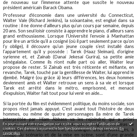
de nouveau sur l’immense attente que suscite le nouveau
président américain Barack Obama.
Professeur d'économie dans une université du Connecticut,
Walter Vale (Richard Jenkins), la soixantaine, est englué dans sa
routine : il ne donne d’ailleurs plus qu’un cours par semaine, depuis
20 ans. Son seul loisir consiste à apprendre le piano, d’ailleurs sans
grand enthousiasme. Lorsque l’Université l’envoie à Manhattan
pour lire un article qu’il a cosigné (où il part seulement parce qu’on
l’y oblige), il découvre qu’un jeune couple s’est installé dans
l’appartement qu’il y possède : Tarek (Haaz Sleiman), d’origine
syrienne et, et Zainab (Danai Jekesai Gurira), sa petite amie
sénégalaise. Comme ils n’ont nulle part où aller, Walter leur
propose de rester. Si Zainab est très réticente et méfiante, en
revanche, Tarek, touché par la gentillesse de Walter, lui apprend le
djembé. Malgré (ou grâce à) leurs différences, les deux hommes
deviennent amis et Walter retrouve un sens à sa vie et lorsque
Tarek est arrêté dans le métro, emprisonné, et menacé
d’expulsion, Walter fait tout pour lui venir en aide…
Si la portée du film est évidemment politique, du moins sociale, son
propos n’est jamais appuyé. C’est avant tout l’histoire de deux
hommes, ou même de quatre personnages (la mère de Tarek
interprétée par Hiam Abbass va les rejoindre) qui a priori
En poursuivant votre navigation sur ce site, vous acceptez l'utilisation de
n’auraient jamais dû se croiser mais que la magie et les aléas de
cookies. Ces derniers assurent le bon fonctionnement de nos services.
En
l’existence font se rencontrer, et changer. Les personnages, à
savoir plus
.
l’image du scénario et de la mise en scène, sont d’une grande