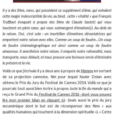
Il y a des films, rares, qui possèdent ce supplément d’âme, qui exhalent
cette magie indescriptible (la vie, au fond, cette « vitalité » que François
Trufffaut évoquait à propos des films de Claude Sautet) qui vous
touchent en plein cœur, qui vous submergent d’émotion(s). Au-delà de
la raison. Oui, c’est cela : un tourbillon d’émotions dévastatrices qui
emportent notre raison avec elles. Comme un coup de foudre…Un coup
de foudre cinématographique est ainsi comme un coup de foudre
amoureux. Il anesthésie notre raison, il emporte notre rationalité, nous
transporte, nous éblouit, et nous procure une furieuse envie d’étreindre
le présent et la vie.
Voilà ce que j’écrivais il y a deux ans à propos de
Mommy
en sortant
de sa projection cannoise, film pour lequel Xavier Dolan avec
obtenu le Prix du Jury du Festival de Cannes 2014. Voilà ce que je
pourrais tout aussi bien écrire à propos
Juste la fin du monde
qui a
reçu le Grand Prix du
Festival de Cannes 2016 -dont vous pouvez
lire mon premier bilan en cliquant ici
- (mais aussi le prix du jury
œcuménique dont le but est de récompenser des films « aux
qualités humaines qui touchent à la dimension spirituelle »). « Cette