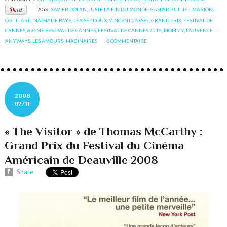
TAGS :
XAVIER DOLAN
,
JUSTE LA FIN DU MONDE
,
GASPARD ULLIEL
,
MARION
COTILLARD
,
NATHALIE BAYE
,
LÉA SEYDOUX
,
VINCENT CASSEL
,
GRAND PRIX
,
FESTIVAL DE
CANNES
,
69ÈME FESTIVAL DE CANNES
,
FESTIVAL DE CANNES 2016
,
MOMMY
,
LAURENCE
ANYWAYS
,
LES AMOURS IMAGINAIRES
0
COMMENTAIRE
2008
07/11
« The Visitor » de Thomas McCarthy :
Grand Prix du Festival du Cinéma
Américain de Deauville 2008
Share