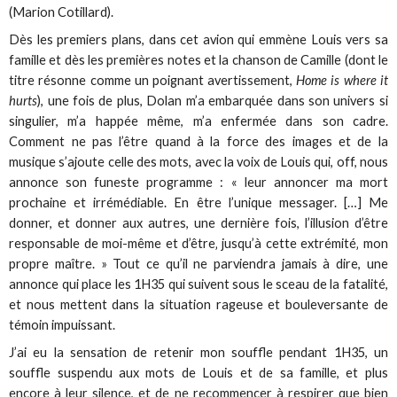
(Marion Cotillard).
Dès les premiers plans, dans cet avion qui emmène Louis vers sa
famille et dès les premières notes et la chanson de Camille (dont le
titre résonne comme un poignant avertissement,
Home is where it
hurts
), une fois de plus, Dolan m’a embarquée dans son univers si
singulier, m’a happée même, m’a enfermée dans son cadre.
Comment ne pas l’être quand à la force des images et de la
musique s’ajoute celle des mots, avec la voix de Louis qui, off, nous
annonce son funeste programme : « leur annoncer ma mort
prochaine et irrémédiable. En être l’unique messager. […] Me
donner, et donner aux autres, une dernière fois, l’illusion d’être
responsable de moi-même et d’être‚ jusqu’à cette extrémité‚ mon
propre maître. » Tout ce qu’il ne parviendra jamais à dire, une
annonce qui place les 1H35 qui suivent sous le sceau de la fatalité,
et nous mettent dans la situation rageuse et bouleversante de
témoin impuissant.
J’ai eu la sensation de retenir mon souffle pendant 1H35, un
souffle suspendu aux mots de Louis et de sa famille, et plus
encore à leur silence, et de ne recommencer à respirer que bien