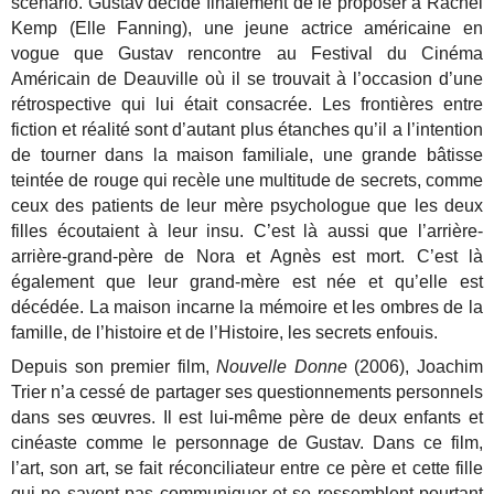
scénario. Gustav décide finalement de le proposer à Rachel
Kemp (Elle Fanning), une jeune actrice américaine en
vogue que Gustav rencontre au Festival du Cinéma
Américain de Deauville où il se trouvait à l’occasion d’une
rétrospective qui lui était consacrée. Les frontières entre
fiction et réalité sont d’autant plus étanches qu’il a l’intention
de tourner dans la maison familiale, une grande bâtisse
teintée de rouge qui recèle une multitude de secrets, comme
ceux des patients de leur mère psychologue que les deux
filles écoutaient à leur insu. C’est là aussi que l’arrière-
arrière-grand-père de Nora et Agnès est mort. C’est là
également que leur grand-mère est née et qu’elle est
décédée. La maison incarne la mémoire et les ombres de la
famille, de l’histoire et de l’Histoire, les secrets enfouis.
Depuis son premier film,
Nouvelle Donne
(2006), Joachim
Trier n’a cessé de partager ses questionnements personnels
dans ses œuvres. Il est lui-même père de deux enfants et
cinéaste comme le personnage de Gustav. Dans ce film,
l’art, son art, se fait réconciliateur entre ce père et cette fille
qui ne savent pas communiquer et se ressemblent pourtant