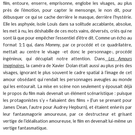
film, entoure, enserre, emprisonne, englobe les visages, au plus
près de l’émotion, pour capter le mensonge, le non dit, pour
débusquer ce qui se cache derrière le masque, derrière l’hystérie.
Elle les asphyxie, isole Louis dans sa solitude accablante, absolue,
les met à nu, les déshabille de ces mots vains, déversés, criés qui ne
sont là que pour empêcher l’essentiel d’être dit. Comme un écho au
format 1:1 qui, dans
Mommy
, par ce procédé et ce quadrilatère,
mettait au centre le visage -et donc le personnage-, procédé
ingénieux, qui décuplait notre attention. Dans
Les Amours
imaginaires
, la caméra de Xavier Dolan était aussi au plus près des
visages, ignorant le plus souvent le cadre spatial à l’image de cet
amour obsédant qui rendait les personnages aveugles au monde
qui les entourait. La mise en scène non seulement y épousait déjà
le propos du film mais devenait un élément scénaristique : puisque
les protagonistes s’y « faisaient des films » (l’un se prenant pour
James Dean, l’autre pour Audrey Hepburn), et étaient enivrés par
leur fantasmagorie amoureuse, par ce destructeur et grisant
vertige de l’idéalisation amoureuse, le film en devenait lui-même un
vertige fantasmatique.