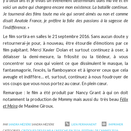
y a deux ans et je vivais un événement déterminant dans ma vie et en
voici un autre qui changera encore mon existence. La bataille continue.
Je tournerai des films toute ma vie qui seront aimés ou non et comme
disait Anatole France, je préfère la folie des passions à la sagesse de
l’indifférence. »
Le film sortira en salles le 21 septembre 2016. Sans aucun doute y
retournerai-je pour, à nouveau, être étourdie d’émotions par ce
film palpitant. Merci Xavier Dolan et surtout continuez à oser, à
délaisser la demi-mesure, la frilosité ou la tiédeur, à vous
concentrer sur ceux qui voient ce que dissimulent le masque, la
fantasmagorie, l’excès, la flamboyance et à ignorer ceux que cela
aveugle et indiffère… et, surtout, continuez à nous foudroyer de
vos coups que vous nous portez au cœur. En plein cœur.
Remarque : le film a été produit par Nancy Grant à qui on doit
notamment la production de
Mommy
mais aussi du très beau
Félix
et Meira
de Maxime Giroux.
PAR
SANDRA MÉZIÈRE
SANDRA MÉZIÈRE
LIEN PERMANENT
IMPRIMER
CATÉGORIES :
CRITIQUES DES FILMS A L'AFFICHE EN 2016
,
FESTIVAL DE CANNES 2016