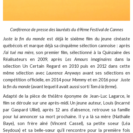
Conférence de presse des lauréats du 69ème Festival de Cannes
Juste la fin du monde
est déjà le sixième film du jeune cinéaste
québécois et marque déjà sa cinquième sélection cannoise : après
J’ai tué ma mère
, son premier film, sélectionné à la Quinzaine des
Réalisateurs en 2009, après
Les Amours imaginaires
dans la
sélection Un Certain Regard en 2010 puis en 2012 dans cette
même sélection avec
Laurence Anyways
avant ses sélections en
compétition officielle, en 2014 pour
Mommy
et en 2016 pour
Juste
la fin du monde
(avant lequel il avait aussi sorti
Tom à la ferme
).
Adapté de la pièce de théâtre éponyme de Jean-Luc Lagarce, le
film se déroule sur une après-midi. Un jeune auteur, Louis (incarné
par Gaspard Ulliel), après 12 ans d’absence, retrouve sa famille
pour lui annoncer sa mort prochaine. Il y a là sa mère (Nathalie
Baye), son frère aîné (Vincent Cassel), sa petite soeur (Léa
Seydoux) et sa belle-sœur qu’il rencontre pour la première fois