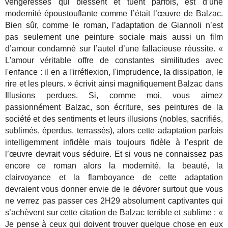
vengeresses qui blessent et tuent parfois, est d’une
modernité époustouflante comme l’était l’œuvre de Balzac.
Bien sûr, comme le roman, l’adaptation de Giannoli n’est
pas seulement une peinture sociale mais aussi un film
d’amour condamné sur l’autel d’une fallacieuse réussite. «
L'amour véritable offre de constantes similitudes avec
l'enfance : il en a l'irréflexion, l'imprudence, la dissipation, le
rire et les pleurs. » écrivit ainsi magnifiquement Balzac dans
Illusions perdues. Si, comme moi, vous aimez
passionnément Balzac, son écriture, ses peintures de la
société et des sentiments et leurs illusions (nobles, sacrifiés,
sublimés, éperdus, terrassés), alors cette adaptation parfois
intelligemment infidèle mais toujours fidèle à l’esprit de
l’œuvre devrait vous séduire. Et si vous ne connaissez pas
encore ce roman alors la modernité, la beauté, la
clairvoyance et la flamboyance de cette adaptation
devraient vous donner envie de le dévorer surtout que vous
ne verrez pas passer ces 2H29 absolument captivantes qui
s’achèvent sur cette citation de Balzac terrible et sublime : «
Je pense à ceux qui doivent trouver quelque chose en eux