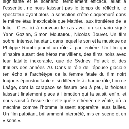
signifiante et le scénario, terriblement efficace, allait à
l’essentiel, ne nous laissant pas le temps de réfléchir, le
spectateur ayant alors la sensation d’être claquemuré dans
le même étau inextricable que Mathieu, aux frontières de la
folie. C’est ici à nouveau le cas avec un scénario signé
Yann Gozlan, Simon Moutaïrou, Nicolas Bouvet. Un film
sobre, intense, haletant, dans lequel le son et la musique de
Philippe Rombi jouent un rôle à part entière. Un film qui
s’inspire autant des héros melvilliens, des films noirs avec
leur fatalité inexorable, que de Sydney Pollack et des
thrillers des années 70. Dans le rôle de l’épouse glaciale
(en écho à l’archétype de la femme fatale du film noir)
toujours époustouflante et si différente à chaque rôle, Lou de
Laâge, dont la carapace se fissure peu à peu, la froideur
laissant finalement place à l’émotion qui la saisit, enfin, et
nous saisit à l’issue de cette quête effrénée de vérité, où la
machine comme l’homme laissent apparaître leurs failles.
Un film palpitant, brillamment interprété, mis en scène et en
« sons ».