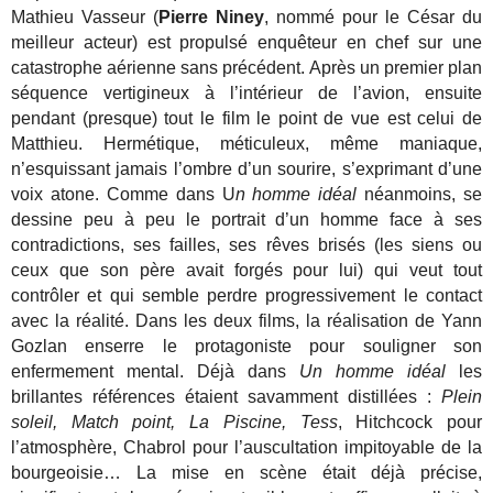
Mathieu Vasseur (
Pierre Niney
, nommé pour le César du
meilleur acteur) est propulsé enquêteur en chef sur une
catastrophe aérienne sans précédent. Après un premier plan
séquence vertigineux à l’intérieur de l’avion, ensuite
pendant (presque) tout le film le point de vue est celui de
Matthieu. Hermétique, méticuleux, même maniaque,
n’esquissant jamais l’ombre d’un sourire, s’exprimant d’une
voix atone. Comme dans U
n homme idéal
néanmoins, se
dessine peu à peu le portrait d’un homme face à ses
contradictions, ses failles, ses rêves brisés (les siens ou
ceux que son père avait forgés pour lui) qui veut tout
contrôler et qui semble perdre progressivement le contact
avec la réalité. Dans les deux films, la réalisation de Yann
Gozlan enserre le protagoniste pour souligner son
enfermement mental. Déjà dans
Un homme idéal
les
brillantes références étaient savamment distillées :
Plein
soleil, Match point, La Piscine, Tess
, Hitchcock pour
l’atmosphère, Chabrol pour l’auscultation impitoyable de la
bourgeoisie… La mise en scène était déjà précise,