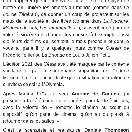
nous rappeler que le cinéma est aussi cela : un moyen de
mettre en lumière les ombres du monde (comme dans
La
Loi de Téhéran
), de donner un coup de projecteur sur les
maux de la société et des êtres (comme dans
La Fracture,
Médecin de nuit, Les Intranquilles...
), souvent porté par une
volonté sincère de changer les choses à l’exemple aussi
d’ailleurs de films qui sortiront le mois prochain et dont je
vous ai parlé il y a quelques jours comme
Goliath
de
Frédéric Tellier
ou
La Brigade
de Louis-Julien Petit
.
L’édition 2021 des César avait été marquée par le contexte
sanitaire et par la surprenante apparition de Corinne
Masiero. Il ne fait aucun doute que la situation internationale
s’invitera ce soir à L’Olympia.
Après Marina Foïs, ce sera
Antoine de Caunes
qui
présentera la cérémonie cette année…pour la dixième fois,
avec la volonté de « remettre le cinéma au cœur du
dispositif, qu'on parle de cinéma, qu'on ait du plaisir à
retourner dans les salles. »
C’est la scénariste et réalisatrice
Danièle Thompson