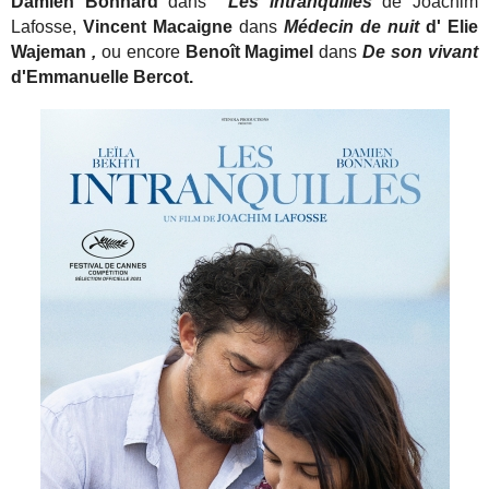
Damien Bonnard
dans
Les intranquilles
de Joachim
Lafosse,
Vincent Macaigne
dans
Médecin de nuit
d' Elie
Wajeman
,
ou encore
Benoît Magimel
dans
De son vivant
d'Emmanuelle Berco
t.