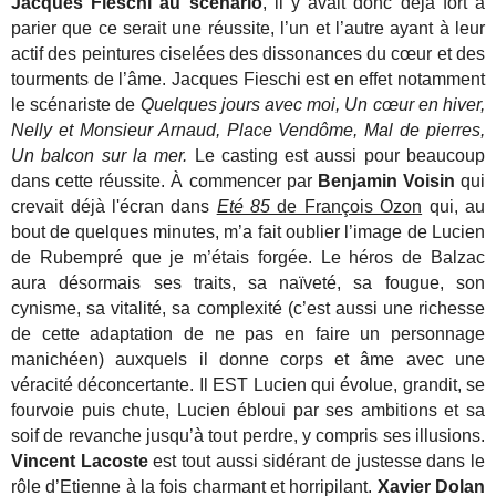
Jacques Fieschi au scénario
, il y avait donc déjà fort à
parier que ce serait une réussite, l’un et l’autre ayant à leur
actif des peintures ciselées des dissonances du cœur et des
tourments de l’âme. Jacques Fieschi est en effet notamment
le scénariste de
Quelques jours avec moi, Un cœur en hiver,
Nelly et Monsieur Arnaud, Place Vendôme, Mal de pierres,
Un balcon sur la mer.
Le casting est aussi pour beaucoup
dans cette réussite. À commencer par
Benjamin Voisin
qui
crevait déjà l'écran dans
Eté 85
de François Ozon
qui, au
bout de quelques minutes, m’a fait oublier l’image de Lucien
de Rubempré que je m’étais forgée. Le héros de Balzac
aura désormais ses traits, sa naïveté, sa fougue, son
cynisme, sa vitalité, sa complexité (c’est aussi une richesse
de cette adaptation de ne pas en faire un personnage
manichéen) auxquels il donne corps et âme avec une
véracité déconcertante. Il EST Lucien qui évolue, grandit, se
fourvoie puis chute, Lucien ébloui par ses ambitions et sa
soif de revanche jusqu’à tout perdre, y compris ses illusions.
Vincent Lacoste
est tout aussi sidérant de justesse dans le
rôle d’Etienne à la fois charmant et horripilant.
Xavier Dolan