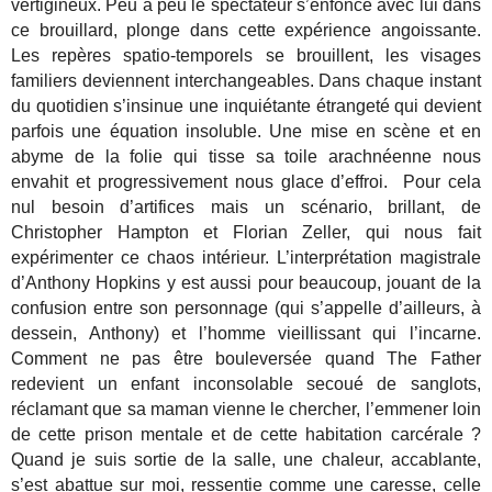
vertigineux. Peu à peu le spectateur s’enfonce avec lui dans
ce brouillard, plonge dans cette expérience angoissante.
Les repères spatio-temporels se brouillent, les visages
familiers deviennent interchangeables. Dans chaque instant
du quotidien s’insinue une inquiétante étrangeté qui devient
parfois une équation insoluble. Une mise en scène et en
abyme de la folie qui tisse sa toile arachnéenne nous
envahit et progressivement nous glace d’effroi. Pour cela
nul besoin d’artifices mais un scénario, brillant, de
Christopher Hampton et Florian Zeller, qui nous fait
expérimenter ce chaos intérieur. L’interprétation magistrale
d’Anthony Hopkins y est aussi pour beaucoup, jouant de la
confusion entre son personnage (qui s’appelle d’ailleurs, à
dessein, Anthony) et l’homme vieillissant qui l’incarne.
Comment ne pas être bouleversée quand The Father
redevient un enfant inconsolable secoué de sanglots,
réclamant que sa maman vienne le chercher, l’emmener loin
de cette prison mentale et de cette habitation carcérale ?
Quand je suis sortie de la salle, une chaleur, accablante,
s’est abattue sur moi, ressentie comme une caresse, celle