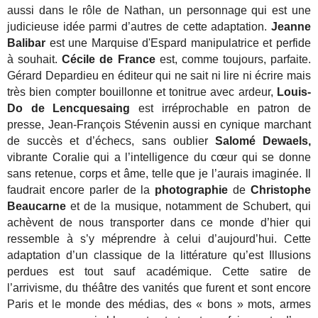
aussi dans le rôle de Nathan, un personnage qui est une
judicieuse idée parmi d’autres de cette adaptation.
Jeanne
Balibar
est une Marquise d'Espard manipulatrice et perfide
à souhait.
Cécile de France
est, comme toujours, parfaite.
Gérard Depardieu en éditeur qui ne sait ni lire ni écrire mais
très bien compter bouillonne et tonitrue avec ardeur,
Louis-
Do de Lencquesaing
est irréprochable en patron de
presse, Jean-François Stévenin aussi en cynique marchant
de succès et d’échecs, sans oublier
Salomé Dewaels,
vibrante Coralie qui a l’intelligence du cœur qui se donne
sans retenue, corps et âme, telle que je l’aurais imaginée. Il
faudrait encore parler de la
photographie
de
Christophe
Beaucarne
et de la musique, notamment de Schubert, qui
achèvent de nous transporter dans ce monde d’hier qui
ressemble à s’y méprendre à celui d’aujourd’hui. Cette
adaptation d’un classique de la littérature qu’est Illusions
perdues est tout sauf académique. Cette satire de
l’arrivisme, du théâtre des vanités que furent et sont encore
Paris et le monde des médias, des « bons » mots, armes