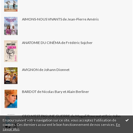
AIMONS-NOUS VIVANTS de Jean-Pierre Améris
ANATOMIE DU CINÉMA de Frédéric Sojcher
AVIGNON de Johann Dionnet
BARDOT de Nicolas Bary et Alain Berliner
CECI N'EST PAS UNE GUERRE de Magali Roucaut et Eric-John
En poursuivant votre navigation sur ce site, vous acceptez l'utilisation de
Bretmel
cookies. Ces derniers assurent le bon fonctionnement de nos services.
En
savoir plus
.