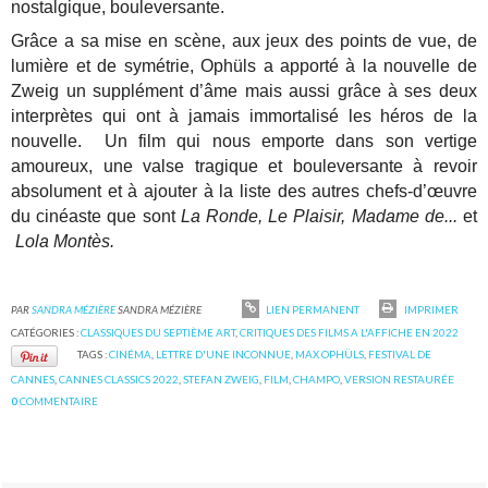
nostalgique, bouleversante.
Grâce a sa mise en scène, aux jeux des points de vue, de
lumière et de symétrie, Ophüls a apporté à la nouvelle de
Zweig un supplément d’âme mais aussi grâce à ses deux
interprètes qui ont à jamais immortalisé les héros de la
nouvelle. Un film qui nous emporte dans son vertige
amoureux, une valse tragique et bouleversante à revoir
absolument et à ajouter à la liste des autres chefs-d’œuvre
du cinéaste que sont
La Ronde, Le Plaisir, Madame de...
et
Lola Montès.
PAR
SANDRA MÉZIÈRE
SANDRA MÉZIÈRE
LIEN PERMANENT
IMPRIMER
CATÉGORIES :
CLASSIQUES DU SEPTIÈME ART
,
CRITIQUES DES FILMS A L'AFFICHE EN 2022
TAGS :
CINÉMA
,
LETTRE D'UNE INCONNUE
,
MAX OPHÜLS
,
FESTIVAL DE
CANNES
,
CANNES CLASSICS 2022
,
STEFAN ZWEIG
,
FILM
,
CHAMPO
,
VERSION RESTAURÉE
0
COMMENTAIRE