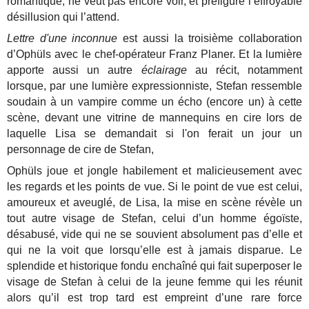
romantique, ne veut pas encore voir, et préfigure l’effroyable
désillusion qui l’attend.
Lettre d'une inconnue
est aussi la troisième collaboration
d’Ophüls avec le chef-opérateur Franz Planer. Et la lumière
apporte aussi un autre
éclairage
au récit, notamment
lorsque, par une lumière expressionniste, Stefan ressemble
soudain à un vampire comme un écho (encore un) à cette
scène, devant une vitrine de mannequins en cire lors de
laquelle Lisa se demandait si l'on ferait un jour un
personnage de cire de Stefan,
Ophüls joue et jongle habilement et malicieusement avec
les regards et les points de vue. Si le point de vue est celui,
amoureux et aveuglé, de Lisa, la mise en scène révèle un
tout autre visage de Stefan, celui d’un homme égoïste,
désabusé, vide qui ne se souvient absolument pas d’elle et
qui ne la voit que lorsqu’elle est à jamais disparue. Le
splendide et historique fondu enchaîné qui fait superposer le
visage de Stefan à celui de la jeune femme qui les réunit
alors qu’il est trop tard est empreint d’une rare force