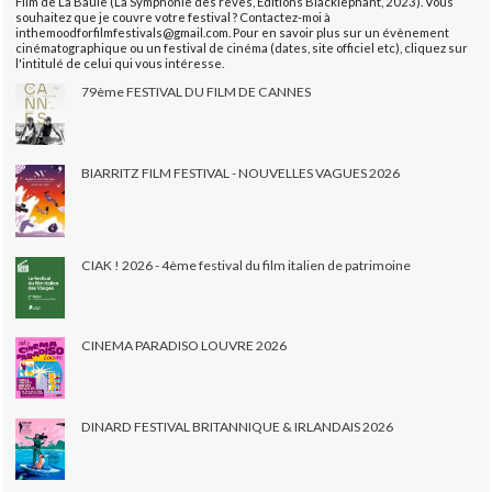
Film de La Baule (La Symphonie des rêves, Éditions Blacklephant, 2023). Vous
souhaitez que je couvre votre festival ? Contactez-moi à
inthemoodforfilmfestivals@gmail.com. Pour en savoir plus sur un évènement
cinématographique ou un festival de cinéma (dates, site officiel etc), cliquez sur
l'intitulé de celui qui vous intéresse.
79ème FESTIVAL DU FILM DE CANNES
BIARRITZ FILM FESTIVAL - NOUVELLES VAGUES 2026
CIAK ! 2026 - 4ème festival du film italien de patrimoine
CINEMA PARADISO LOUVRE 2026
DINARD FESTIVAL BRITANNIQUE & IRLANDAIS 2026