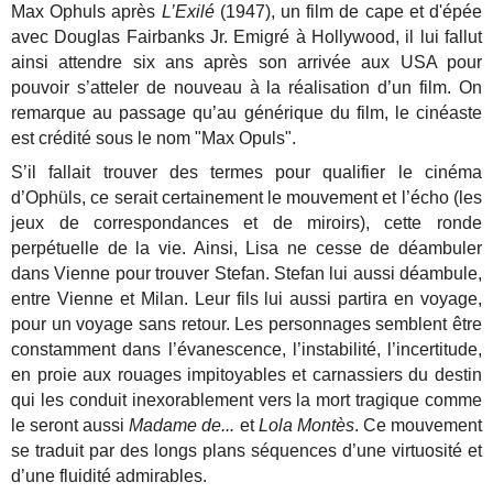
Max Ophuls après
L’Exilé
(1947), un film de cape et d'épée
avec Douglas Fairbanks Jr. Emigré à Hollywood, il lui fallut
ainsi attendre six ans après son arrivée aux USA pour
pouvoir s’atteler de nouveau à la réalisation d’un film. On
remarque au passage qu’au générique du film, le cinéaste
est crédité sous le nom "Max Opuls".
S’il fallait trouver des termes pour qualifier le cinéma
d’Ophüls, ce serait certainement le mouvement et l’écho (les
jeux de correspondances et de miroirs), cette ronde
perpétuelle de la vie. Ainsi, Lisa ne cesse de déambuler
dans Vienne pour trouver Stefan. Stefan lui aussi déambule,
entre Vienne et Milan. Leur fils lui aussi partira en voyage,
pour un voyage sans retour. Les personnages semblent être
constamment dans l’évanescence, l’instabilité, l’incertitude,
en proie aux rouages impitoyables et carnassiers du destin
qui les conduit inexorablement vers la mort tragique comme
le seront aussi
Madame de...
et
Lola Montès
. Ce mouvement
se traduit par des longs plans séquences d’une virtuosité et
d’une fluidité admirables.