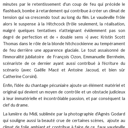
minutes par le retentissement d'un coup de feu qui précède le
flashback, bombe à retardement qui contribue à créer un climat de
tension qui va crescendo tout au long du film. Le vaudeville frôle
alors le suspense à la Hitchcock (frôle seulement, la réalisation,
malgré quelques tentatives n'atteignant évidemment pas son
degré de perfection et de « double sens ») avec Kristin Scott
Thomas dans le rôle de la blonde hitchcockienne au tempérament
de feu derrière une apparence glaciale. Le tout assaisonné de
l'immoralité jubilatoire de François Ozon, Emmanuelle Bernheim,
scénariste de ce dernier ayant aussi contribué à l'écriture du
scénario (avec Gaëlle Macé et Antoine Jacoud, et bien sûr
Catherine Corsini).
Enfin, l'idée du chantage pécuniaire ajoute un élément matériel et
original qui devient un moyen de contrôle et un obstacle judicieux
à leur immatérielle et incontrôlable passion, et par conséquent la
clef du drame.
La lumière du Midi, sublimée par la photographie d'Agnès Godard
qui souligne aussi la beauté crue de certaines scènes, ajoute au
climat de folie ambiant et contribue à faire de ce faux vaudeville