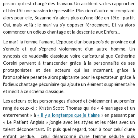
prison, qui est chargé des travaux. Un accident va les rapprocher
et bientôt une passion irrépressible. Plus rien d'autre ne comptant
alors pour elle, Suzanne n'a alors plus qu'une idée en tête : partir.
Oui, mais voilà : le mari va s'y opposer férocement. Et va alors
commencer un odieux chantage et la descente aux Enfers...
Le mari, la femme, l'amant. L'épouse d'un bourgeois de province qui
s'ennuie et qui s'éprend violemment d'un autre homme. Un
synopsis de vaudeville classique voire caricatural que Catherine
Corsini parvient à transcender grâce à la personnalité de ses
protagonistes et des acteurs qui les incarnent, grâce à
l'atmosphère pesante alors palpitante pour le spectateur, grâce à
l'odieux chantage pécuniaire qui ajoute un élément supplémentaire
et inédit à ce schéma classique.
Les acteurs et les personnages d'abord et évidemment au premier
rang de ceux-ci : Kristin Scott Thomas qui de « 4 mariages et un
enterrement » à
« Il y a longtemps que je t'aime
» en passant par
« Le Patient Anglais » jongle avec les styles et les rôles avec un
talent déconcertant. Et puis quel regard, tour à tour celui d'une
enfant perdue, celui désarçonné d'une femme séduite puis