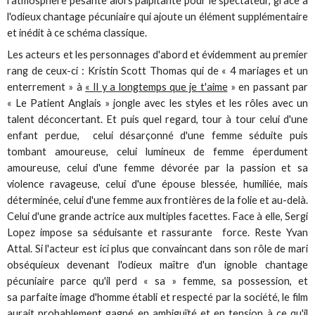
l'atmosphère pesante alors palpitante pour le spectateur, grâce à
l'odieux chantage pécuniaire qui ajoute un élément supplémentaire
et inédit à ce schéma classique.
Les acteurs et les personnages d'abord et évidemment au premier
rang de ceux-ci : Kristin Scott Thomas qui de « 4 mariages et un
enterrement » à
« Il y a longtemps que je t'aime
» en passant par
« Le Patient Anglais » jongle avec les styles et les rôles avec un
talent déconcertant. Et puis quel regard, tour à tour celui d'une
enfant perdue, celui désarçonné d'une femme séduite puis
tombant amoureuse, celui lumineux de femme éperdument
amoureuse, celui d'une femme dévorée par la passion et sa
violence ravageuse, celui d'une épouse blessée, humiliée, mais
déterminée, celui d'une femme aux frontières de la folie et au-delà.
Celui d'une grande actrice aux multiples facettes. Face à elle, Sergi
Lopez impose sa séduisante et rassurante force. Reste Yvan
Attal. Si l'acteur est ici plus que convaincant dans son rôle de mari
obséquieux devenant l'odieux maître d'un ignoble chantage
pécuniaire parce qu'il perd « sa » femme, sa possession, et
sa parfaite image d'homme établi et respecté par la société, le film
aurait probablement gagné en ambiguïté et en tension à ce qu'il