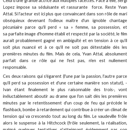
Celui d'une grande actrice aux multiples facettes. Face à elle, Sergi
Lopez impose sa séduisante et rassurante force. Reste Yvan
Attal. Si l'acteur est ici plus que convaincant dans son rôle de mari
obséquieux devenant l'odieux maître d'un ignoble chantage
pécuniaire parce qu'il perd « sa » femme, sa possession, et
sa parfaite image d'homme établi et respecté par la société, le film
aurait probablement gagné en ambiguïté et en tension à ce qu'il
soit plus nuancé et à ce qu'il ne soit pas détestable dès les
premières minutes du film. Mais de cela, Yvan Attal, absolument
parfait dans ce rôle qui ne l'est pas, n'en est nullement
responsable.
Ces deux raisons qui s'égarent (l'une par la passion, l'autre parce
qu'il perd sa possession et d'une certaine manière son statut), -
Ivan étant finalement le plus raisonnable des trois-, vont
inéluctablement aboutir au drame que l'on sait dès les premières
minutes par le retentissement d'un coup de feu qui précède le
flashback, bombe à retardement qui contribue à créer un climat de
tension qui va crescendo tout au long du film. Le vaudeville frôle
alors le suspense à la Hitchcock (frôle seulement, la réalisation,
malgré quelques tentatives n'atteignant évidemment pas son