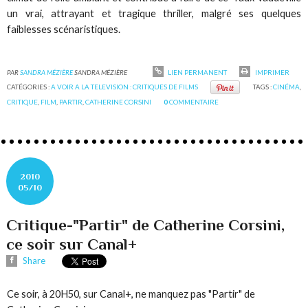
un vrai, attrayant et tragique thriller, malgré ses quelques
faiblesses scénaristiques.
PAR
SANDRA MÉZIÈRE
SANDRA MÉZIÈRE
LIEN PERMANENT
IMPRIMER
CATÉGORIES :
A VOIR A LA TELEVISION : CRITIQUES DE FILMS
TAGS :
CINÉMA
,
CRITIQUE
,
FILM
,
PARTIR
,
CATHERINE CORSINI
0
COMMENTAIRE
2010
05/10
Critique-"Partir" de Catherine Corsini,
ce soir sur Canal+
Share
Ce soir, à 20H50, sur Canal+, ne manquez pas "Partir" de