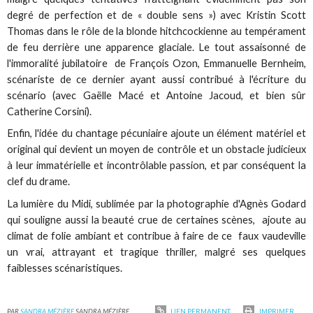
degré de perfection et de « double sens ») avec Kristin Scott
Thomas dans le rôle de la blonde hitchcockienne au tempérament
de feu derrière une apparence glaciale. Le tout assaisonné de
l'immoralité jubilatoire de François Ozon, Emmanuelle Bernheim,
scénariste de ce dernier ayant aussi contribué à l'écriture du
scénario (avec Gaëlle Macé et Antoine Jacoud, et bien sûr
Catherine Corsini).
Enfin, l'idée du chantage pécuniaire ajoute un élément matériel et
original qui devient un moyen de contrôle et un obstacle judicieux
à leur immatérielle et incontrôlable passion, et par conséquent la
clef du drame.
La lumière du Midi, sublimée par la photographie d'Agnès Godard
qui souligne aussi la beauté crue de certaines scènes, ajoute au
climat de folie ambiant et contribue à faire de ce faux vaudeville
un vrai, attrayant et tragique thriller, malgré ses quelques
faiblesses scénaristiques.
PAR
SANDRA MÉZIÈRE
SANDRA MÉZIÈRE
LIEN PERMANENT
IMPRIMER