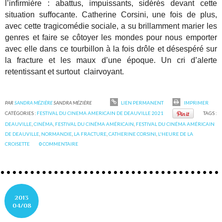
l’infirmière : abattus, impuissants, sidérés devant cette
situation suffocante. Catherine Corsini, une fois de plus,
avec cette tragicomédie sociale, a su brillamment marier les
genres et faire se côtoyer les mondes pour nous emporter
avec elle dans ce tourbillon à la fois drôle et désespéré sur
la fracture et les maux d’une époque. Un cri d’alerte
retentissant et surtout clairvoyant.
PAR
SANDRA MÉZIÈRE
SANDRA MÉZIÈRE
LIEN PERMANENT
IMPRIMER
CATÉGORIES :
FESTIVAL DU CINEMA AMERICAIN DE DEAUVILLE 2021
TAGS :
DEAUVILLE
,
CINÉMA
,
FESTIVAL DU CINÉMA AMÉRICAIN
,
FESTIVAL DU CINÉMA AMÉRICAIN
DE DEAUVILLE
,
NORMANDIE
,
LA FRACTURE
,
CATHERINE CORSINI
,
L'HEURE DE LA
CROISETTE
0
COMMENTAIRE
2013
04/08