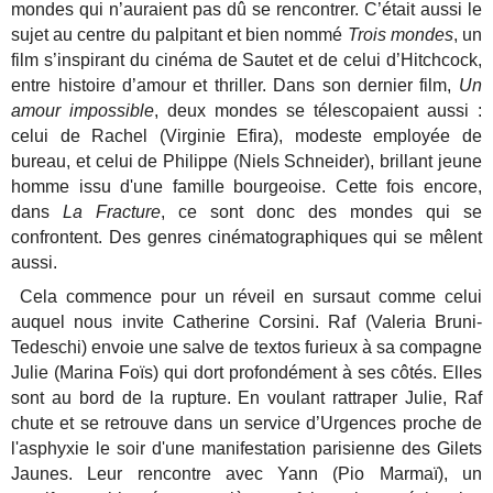
mondes qui n’auraient pas dû se rencontrer. C’était aussi le
sujet au centre du palpitant et bien nommé
Trois mondes
, un
film s’inspirant du cinéma de Sautet et de celui d’Hitchcock,
entre histoire d’amour et thriller. Dans son dernier film,
Un
amour impossible
, deux mondes se télescopaient aussi :
celui de Rachel (Virginie Efira), modeste employée de
bureau, et celui de Philippe (Niels Schneider), brillant jeune
homme issu d'une famille bourgeoise. Cette fois encore,
dans
La Fracture
, ce sont donc des mondes qui se
confrontent. Des genres cinématographiques qui se mêlent
aussi.
Cela commence pour un réveil en sursaut comme celui
auquel nous invite Catherine Corsini. Raf (Valeria Bruni-
Tedeschi) envoie une salve de textos furieux à sa compagne
Julie (Marina Foïs) qui dort profondément à ses côtés. Elles
sont au bord de la rupture. En voulant rattraper Julie, Raf
chute et se retrouve dans un service d’Urgences proche de
l'asphyxie le soir d'une manifestation parisienne des Gilets
Jaunes. Leur rencontre avec Yann (Pio Marmaï), un