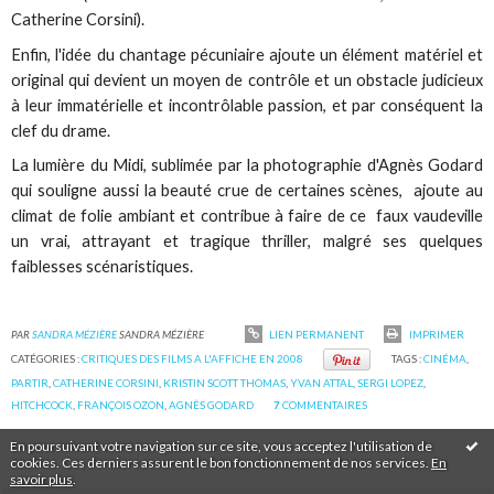
Catherine Corsini).
Enfin, l'idée du chantage pécuniaire ajoute un élément matériel et
original qui devient un moyen de contrôle et un obstacle judicieux
à leur immatérielle et incontrôlable passion, et par conséquent la
clef du drame.
La lumière du Midi, sublimée par la photographie d'Agnès Godard
qui souligne aussi la beauté crue de certaines scènes, ajoute au
climat de folie ambiant et contribue à faire de ce faux vaudeville
un vrai, attrayant et tragique thriller, malgré ses quelques
faiblesses scénaristiques.
PAR
SANDRA MÉZIÈRE
SANDRA MÉZIÈRE
LIEN PERMANENT
IMPRIMER
CATÉGORIES :
CRITIQUES DES FILMS A L'AFFICHE EN 2008
TAGS :
CINÉMA
,
PARTIR
,
CATHERINE CORSINI
,
KRISTIN SCOTT THOMAS
,
YVAN ATTAL
,
SERGI LOPEZ
,
HITCHCOCK
,
FRANÇOIS OZON
,
AGNÈS GODARD
7
COMMENTAIRES
En poursuivant votre navigation sur ce site, vous acceptez l'utilisation de
cookies. Ces derniers assurent le bon fonctionnement de nos services.
En
savoir plus
.