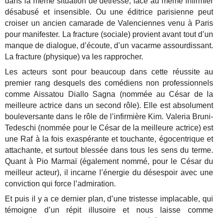
dans la même situation de détresse, face au même infirmier
désabusé et insensible. Ou une éditrice parisienne peut
croiser un ancien camarade de Valenciennes venu à Paris
pour manifester. La fracture (sociale) provient avant tout d’un
manque de dialogue, d’écoute, d’un vacarme assourdissant.
La fracture (physique) va les rapprocher.
Les acteurs sont pour beaucoup dans cette réussite au
premier rang desquels des comédiens non professionnels
comme Aissatou Diallo Sagna (nommée au César de la
meilleure actrice dans un second rôle). Elle est absolument
bouleversante dans le rôle de l’infirmière Kim. Valeria Bruni-
Tedeschi (nommée pour le César de la meilleure actrice) est
une Raf à la fois exaspérante et touchante, égocentrique et
attachante, et surtout blessée dans tous les sens du terme.
Quant à Pio Marmaï (également nommé, pour le César du
meilleur acteur), il incarne l’énergie du désespoir avec une
conviction qui force l’admiration.
Et puis il y a ce dernier plan, d’une tristesse implacable, qui
témoigne d’un répit illusoire et nous laisse comme