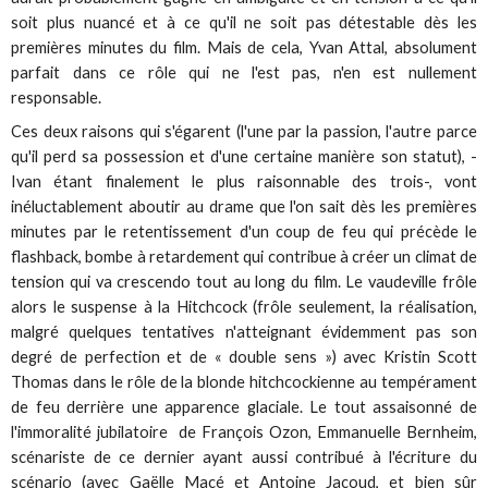
soit plus nuancé et à ce qu'il ne soit pas détestable dès les
premières minutes du film. Mais de cela, Yvan Attal, absolument
parfait dans ce rôle qui ne l'est pas, n'en est nullement
responsable.
Ces deux raisons qui s'égarent (l'une par la passion, l'autre parce
qu'il perd sa possession et d'une certaine manière son statut), -
Ivan étant finalement le plus raisonnable des trois-, vont
inéluctablement aboutir au drame que l'on sait dès les premières
minutes par le retentissement d'un coup de feu qui précède le
flashback, bombe à retardement qui contribue à créer un climat de
tension qui va crescendo tout au long du film. Le vaudeville frôle
alors le suspense à la Hitchcock (frôle seulement, la réalisation,
malgré quelques tentatives n'atteignant évidemment pas son
degré de perfection et de « double sens ») avec Kristin Scott
Thomas dans le rôle de la blonde hitchcockienne au tempérament
de feu derrière une apparence glaciale. Le tout assaisonné de
l'immoralité jubilatoire de François Ozon, Emmanuelle Bernheim,
scénariste de ce dernier ayant aussi contribué à l'écriture du
scénario (avec Gaëlle Macé et Antoine Jacoud, et bien sûr