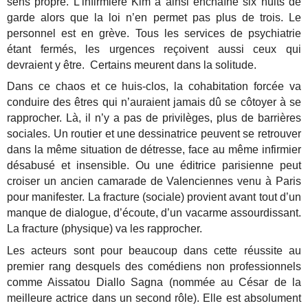
sens propre. L’infirmière Kim a ainsi enchaîné six nuits de
garde alors que la loi n’en permet pas plus de trois. Le
personnel est en grève. Tous les services de psychiatrie
étant fermés, les urgences reçoivent aussi ceux qui
devraient y être. Certains meurent dans la solitude.
Dans ce chaos et ce huis-clos, la cohabitation forcée va
conduire des êtres qui n’auraient jamais dû se côtoyer à se
rapprocher. Là, il n’y a pas de privilèges, plus de barrières
sociales. Un routier et une dessinatrice peuvent se retrouver
dans la même situation de détresse, face au même infirmier
désabusé et insensible. Ou une éditrice parisienne peut
croiser un ancien camarade de Valenciennes venu à Paris
pour manifester. La fracture (sociale) provient avant tout d’un
manque de dialogue, d’écoute, d’un vacarme assourdissant.
La fracture (physique) va les rapprocher.
Les acteurs sont pour beaucoup dans cette réussite au
premier rang desquels des comédiens non professionnels
comme Aissatou Diallo Sagna (nommée au César de la
meilleure actrice dans un second rôle). Elle est absolument