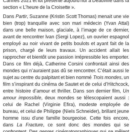
Cannes 2021 et fut présenté aujourd'hui à Deauville dans la
section « L’heure de la Croisette ».
Dans
Partir
, Suzanne (Kristin Scott Thomas) menait une vie
bien (trop) tranquille avec son mari médecin (Yvan Attal)
dans une belle maison, glaciale, à l’image de ce dernier,
avant de rencontrer Ivan (Sergi Lopez), un ouvrier espagnol
employé au noir vivant de petits boulots et ayant fait de la
prison, chargé de leurs travaux. Un accident allait les
rapprocher et bientôt une passion irrépressible les emporter.
Dans ce film déjà, Catherine Corsini confrontait ainsi des
mondes qui n’auraient pas dû se rencontrer. C’était aussi le
sujet au centre du palpitant et bien nommé
Trois mondes
, un
film s’inspirant du cinéma de Sautet et de celui d’Hitchcock,
entre histoire d’amour et thriller. Dans son dernier film,
Un
amour impossible
, deux mondes se télescopaient aussi :
celui de Rachel (Virginie Efira), modeste employée de
bureau, et celui de Philippe (Niels Schneider), brillant jeune
homme issu d'une famille bourgeoise. Cette fois encore,
dans
La Fracture
, ce sont donc des mondes qui se
confrontent. Des genres cinématographiques qui se mêlent