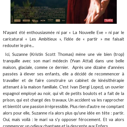
N'ayant été enthousiasmée ni par « La Nouvelle Eve » ni par le
caricatural « Les Ambitieux », l'idée de « partir » me faisait
redouter le pire...
Ici, Suzanne (Kristin Scott Thomas) mène une vie bien (trop)
tranquille avec son mari médecin (Yvan Attal) dans une belle
maison, glaciale, comme ce dernier. Après une dizaine d'années
passées à élever ses enfants, elle a décidé de recommencer à
travailler et de faire construire un cabinet de kinésithérapie
attenant à la maison familiale. C'est Ivan (Sergi Lopez), un ouvrier
espagnol employé au noir, qui vit de petits boulots et a fait de la
prison, qui est chargé des travaux. Un accident va les rapprocher
et bientôt une passion irrépressible. Plus rien d'autre ne comptant
alors pour elle, Suzanne n'a alors plus qu'une idée en tête : partir.
Oui, mais voilà : le mari va s'y opposer férocement. Et va alors
commencer un odieux chantage et la descente aux Enfers...