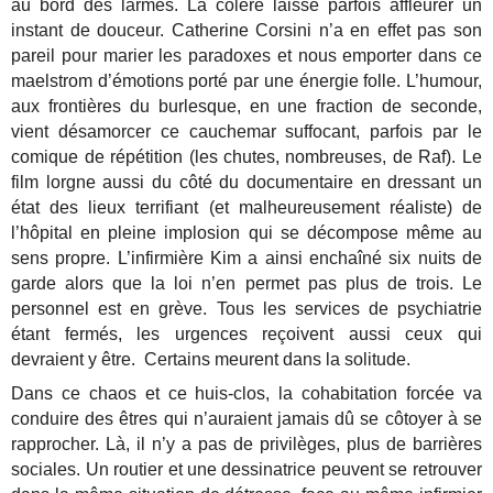
au bord des larmes. La colère laisse parfois affleurer un
instant de douceur. Catherine Corsini n’a en effet pas son
pareil pour marier les paradoxes et nous emporter dans ce
maelstrom d’émotions porté par une énergie folle. L’humour,
aux frontières du burlesque, en une fraction de seconde,
vient désamorcer ce cauchemar suffocant, parfois par le
comique de répétition (les chutes, nombreuses, de Raf). Le
film lorgne aussi du côté du documentaire en dressant un
état des lieux terrifiant (et malheureusement réaliste) de
l’hôpital en pleine implosion qui se décompose même au
sens propre. L’infirmière Kim a ainsi enchaîné six nuits de
garde alors que la loi n’en permet pas plus de trois. Le
personnel est en grève. Tous les services de psychiatrie
étant fermés, les urgences reçoivent aussi ceux qui
devraient y être. Certains meurent dans la solitude.
Dans ce chaos et ce huis-clos, la cohabitation forcée va
conduire des êtres qui n’auraient jamais dû se côtoyer à se
rapprocher. Là, il n’y a pas de privilèges, plus de barrières
sociales. Un routier et une dessinatrice peuvent se retrouver