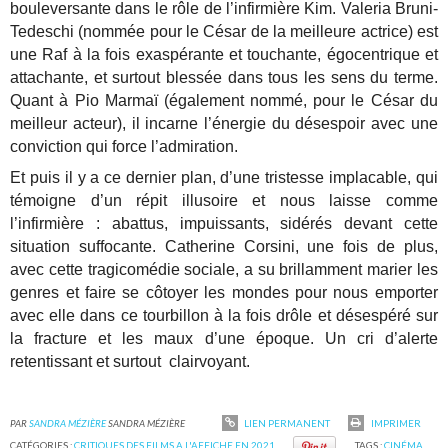
bouleversante dans le rôle de l’infirmière Kim. Valeria Bruni-
Tedeschi (nommée pour le César de la meilleure actrice) est
une Raf à la fois exaspérante et touchante, égocentrique et
attachante, et surtout blessée dans tous les sens du terme.
Quant à Pio Marmaï (également nommé, pour le César du
meilleur acteur), il incarne l’énergie du désespoir avec une
conviction qui force l’admiration.
Et puis il y a ce dernier plan, d’une tristesse implacable, qui
témoigne d’un répit illusoire et nous laisse comme
l’infirmière : abattus, impuissants, sidérés devant cette
situation suffocante. Catherine Corsini, une fois de plus,
avec cette tragicomédie sociale, a su brillamment marier les
genres et faire se côtoyer les mondes pour nous emporter
avec elle dans ce tourbillon à la fois drôle et désespéré sur
la fracture et les maux d’une époque. Un cri d’alerte
retentissant et surtout clairvoyant.
PAR
SANDRA MÉZIÈRE
SANDRA MÉZIÈRE
LIEN PERMANENT
IMPRIMER
CATÉGORIES :
CRITIQUES DES FILMS A L'AFFICHE EN 2021
TAGS :
CINÉMA
,