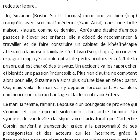
redouter le pire...
Ici, Suzanne (Kristin Scott Thomas) mène une vie bien (trop)
tranquille avec son mari médecin (Yvan Attal) dans une belle
maison, glaciale, comme ce dernier. Après une dizaine d'années
passées à élever ses enfants, elle a décidé de recommencer à
travailler et de faire construire un cabinet de kinésithérapie
attenant à la maison familiale. C'est Ivan (Sergi Lopez), un ouvrier
espagnol employé au noir, qui vit de petits boulots et a fait de la
prison, qui est chargé des travaux. Un accident va les rapprocher
et bientôt une passion irrépressible. Plus rien d'autre ne comptant
alors pour elle, Suzanne n'a alors plus qu'une idée en tête : partir.
Oui, mais voilà : le mari va s'y opposer férocement. Et va alors
commencer un odieux chantage et la descente aux Enfers...
Le mari, la femme, l'amant. L'épouse d'un bourgeois de province qui
s'ennuie et qui s'éprend violemment d'un autre homme. Un
synopsis de vaudeville classique voire caricatural que Catherine
Corsini parvient à transcender grâce à la personnalité de ses
protagonistes et des acteurs qui les incarnent, grâce à