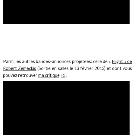
Parmi les autres bandes-annonces projetées: celle de «
Flight » de
Robert Zemeckis
(Sortie en salles le 13 février 2013) et dont vous
pouvez retrouver
ma critique, ici
.