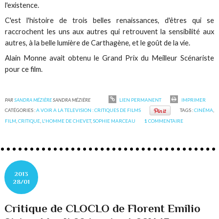
l'existence.
C'est l'histoire de trois belles renaissances, d'êtres qui se
raccrochent les uns aux autres qui retrouvent la sensibilité aux
autres, à la belle lumière de Carthagène, et le goût de la vie.
Alain Monne avait obtenu le Grand Prix du Meilleur Scénariste
pour ce film.
PAR
SANDRA MÉZIÈRE
SANDRA MÉZIÈRE
LIEN PERMANENT
IMPRIMER
CATÉGORIES :
A VOIR A LA TELEVISION : CRITIQUES DE FILMS
TAGS :
CINÉMA
,
FILM
,
CRITIQUE
,
L'HOMME DE CHEVET
,
SOPHIE MARCEAU
1
COMMENTAIRE
2013
28/01
Critique de CLOCLO de Florent Emilio