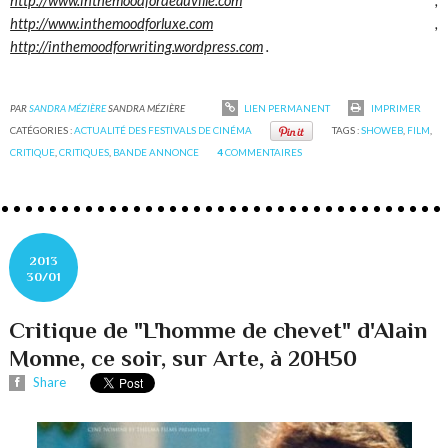
http://www.inthemoodfordeauville.com
,
http://www.inthemoodforluxe.com
,
http://inthemoodforwriting.wordpress.com
.
PAR
SANDRA MÉZIÈRE
SANDRA MÉZIÈRE
LIEN PERMANENT
IMPRIMER
CATÉGORIES :
ACTUALITÉ DES FESTIVALS DE CINÉMA
TAGS :
SHOWEB
,
FILM
,
CRITIQUE
,
CRITIQUES
,
BANDE ANNONCE
4
COMMENTAIRES
2013
30/01
Critique de "L'homme de chevet" d'Alain
Monne, ce soir, sur Arte, à 20H50
Share