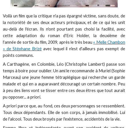
Voilà un film que la critique n'a pas épargné victime,
sans doute, de
la notoriété de ses deux acteurs principaux, et de ce qui les unit
au-delà de l'écran. Ils n'ont pourtant pas choisi la facilité, avec
cette adaptation du roman d'Eric Holder, la deuxième de
l'année de sortie du film, 2009, après le très beau
« Melle Chambon
» de Stéphane Brizé
avec lequel il n'est d'ailleurs pas exempt de
points communs.
A Carthagène, en Colombie, Léo (Christophe Lambert) passe son
temps à boire pour oublier. Un ami le recommande à Muriel (Sophie
Marceau) une jeune femme tétraplégique qui recherche un garde
malade et qui en a auparavant découragé un certain nombre. Peu
à peu des liens vont se tisser entre ces deux êtres que tout aurait
pu opposer... a priori.
A priori parce que, au fond, ces deux personnages se ressemblent.
Tous deux dépendants. Elle de son corps, à jamais immobilisé. Lui
de l'alcool. Tous deux broyés par l'existence, accidentés de la vie.
Femme libre et indépendante avant son accident de voiture,