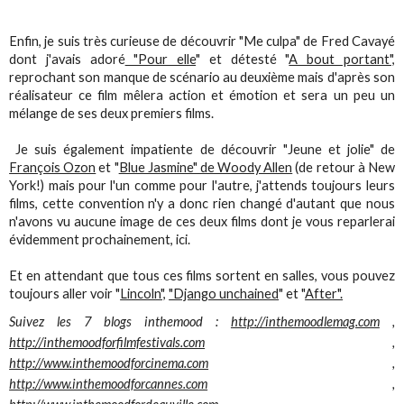
Enfin, je suis très curieuse de découvrir "Me culpa" de Fred Cavayé
dont j'avais adoré
"Pour elle
" et détesté "
A bout portant",
reprochant son manque de scénario au deuxième mais d'après son
réalisateur ce film mêlera action et émotion et sera un peu un
mélange de ses deux premiers films.
Je suis également impatiente de découvrir "Jeune et jolie" de
François Ozon
et "
Blue Jasmine" de Woody Allen
(de retour à New
York!) mais pour l'un comme pour l'autre, j'attends toujours leurs
films, cette convention n'y a donc rien changé d'autant que nous
n'avons vu aucune image de ces deux films dont je vous reparlerai
évidemment prochainement, ici.
Et en attendant que tous ces films sortent en salles, vous pouvez
toujours aller voir "
Lincoln",
"Django unchained
" et "
After".
Suivez les 7 blogs inthemood :
http://inthemoodlemag.com
,
http://inthemoodforfilmfestivals.com
,
http://www.inthemoodforcinema.com
,
http://www.inthemoodforcannes.com
,