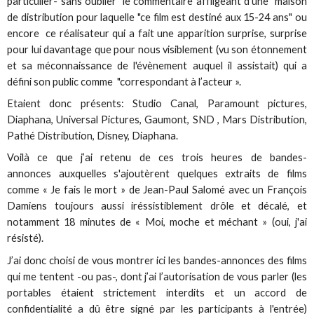
particulier- sans oublier le commentaire affligeant d'une maison
de distribution pour laquelle "ce film est destiné aux 15-24 ans" ou
encore ce réalisateur qui a fait une apparition surprise, surprise
pour lui davantage que pour nous visiblement (vu son étonnement
et sa méconnaissance de l'évènement auquel il assistait) qui a
défini son public comme "correspondant à l’acteur ».
Etaient donc présents: Studio Canal, Paramount pictures,
Diaphana, Universal Pictures, Gaumont, SND , Mars Distribution,
Pathé Distribution, Disney, Diaphana.
Voilà ce que j’ai retenu de ces trois heures de bandes-
annonces auxquelles s'ajoutèrent quelques extraits de films
comme « Je fais le mort » de Jean-Paul Salomé avec un François
Damiens toujours aussi iréssistiblement drôle et décalé, et
notamment 18 minutes de « Moi, moche et méchant » (oui, j'ai
résisté).
J’ai donc choisi de vous montrer ici les bandes-annonces des films
qui me tentent -ou pas-, dont j’ai l’autorisation de vous parler (les
portables étaient strictement interdits et un accord de
confidentialité a dû être signé par les participants à l'entrée)