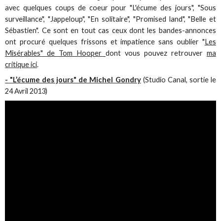
avec quelques coups de coeur pour "L'écume des jours", "Sous
surveillance", "Jappeloup", "En solitaire", "Promised land", "Belle et
Sébastien". Ce sont en tout cas ceux dont les bandes-annonces
ont procuré quelques frissons et impatience sans oublier "
Les
Misérables" de Tom Hooper
dont vous pouvez retrouver
ma
critique ici
.
- "L’écume des jours" de Michel Gondry
(Studio Canal, sortie le
24 Avril 2013)