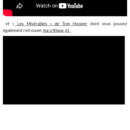
et «
Les Misérables » de Tom Hooper
dont vous pouvez
également retrouver
ma critique, ici .