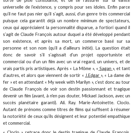
sorte de pitié consolante, et de se rassurer sur la vanité
universelle de l’existence, y compris pour ses idoles. Enfin parce
qu’il ne faut pas nier qu’il s’agit, aussi, d’un genre très commercial
puisque cela garantit déjà un nombre minimum de spectateurs,
ceux qui appréciaient la personnalité disparue, a fortiori quand il
s’agit de Claude François autour duquel a été développé pendant
son existence, et après sa mort, un commerce basé sur sa
personne et son nom (qu’il a d’ailleurs initié). La question était
donc de savoir s’il s’agissait d’un projet opportuniste et
commercial ou d’un un film avec un vrai regard, un univers, et de
vrais partis pris artistiques. Après « La Môme », «
Sagan
», et tant
d’autres, et alors que viennent de sortir «
J.Edgar
», « La dame de
fer » et en attendant « My week with Marilyn », c’est donc au tour
de Claude François de voir son destin passionnant et tragique
devenir un film (avant, à n'en pas douter, Mickael Jackson, avec un
succès planétaire garanti). Ali. Ray. Marie-Antoinette. Cloclo.
Autant de prénoms comme titres de films qui suffisent à résumer
la notoriété de ceux qu’ils désignent et leur potentiel empathique
et commercial.
« Cloclo » retrace donc le destin tragique de Claude François,