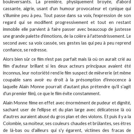
bouleversants. La première, physiquement broyée, d'abord
cassante, aigrie, usant d'un humour provocateur et cynique qui
s'illumine peu à peu. Tout passe dans sa voix, l'expression de son
regard qui se modifient progressivement et tout en restant
immobile elle parvient à faire passer avec beaucoup de justesse
une grande palette d'émotions, de la colère à l'attendrissement. Le
second avec sa voix cassée, ses gestes las qui peu à peu reprend
confiance, se redresse.
Alors bien sûr ce film n'est pas parfait mais là où on aurait crié au
film d'auteur brillant si les deux acteurs principaux avaient été
inconnus, leur notoriété rend le film suspect de mièvrerie (et même
coupable sans avoir eu droit à la présomption d'innocence à
laquelle Alain Monne pourrait d'autant plus prétendre qu'il s'agit
d'un premier film), ce que le film évite constamment.
Alain Monne filme en effet avec énormément de pudeur et dignité,
sachant user de l'ellipse et du plan large avec délicatesse là où
d'autres auraient abusé du gros plan et des violons. Et puis il y a la
Colombie, sa moiteur, ses couleurs chaudes et brûlantes, ses êtres
de là-bas ou d'ailleurs qui s'y égarent, victimes des fracas de