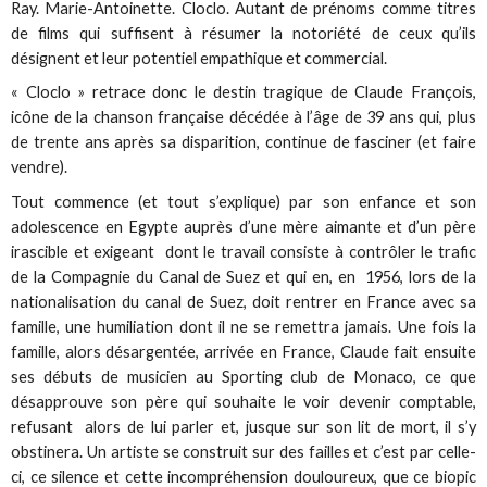
Ray. Marie-Antoinette. Cloclo. Autant de prénoms comme titres
de films qui suffisent à résumer la notoriété de ceux qu’ils
désignent et leur potentiel empathique et commercial.
« Cloclo » retrace donc le destin tragique de Claude François,
icône de la chanson française décédée à l’âge de 39 ans qui, plus
de trente ans après sa disparition, continue de fasciner (et faire
vendre).
Tout commence (et tout s’explique) par son enfance et son
adolescence en Egypte auprès d’une mère aimante et d’un père
irascible et exigeant dont le travail consiste à contrôler le trafic
de la Compagnie du Canal de Suez et qui en, en 1956, lors de la
nationalisation du canal de Suez, doit rentrer en France avec sa
famille, une humiliation dont il ne se remettra jamais. Une fois la
famille, alors désargentée, arrivée en France, Claude fait ensuite
ses débuts de musicien au Sporting club de Monaco, ce que
désapprouve son père qui souhaite le voir devenir comptable,
refusant alors de lui parler et, jusque sur son lit de mort, il s’y
obstinera. Un artiste se construit sur des failles et c’est par celle-
ci, ce silence et cette incompréhension douloureux, que ce biopic