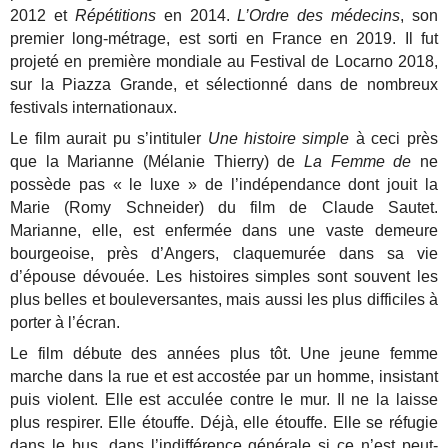
2012 et
Répétitions
en 2014.
L’Ordre des médecins
, son
premier long-métrage, est sorti en France en 2019. Il fut
projeté en première mondiale au Festival de Locarno 2018,
sur la Piazza Grande, et sélectionné dans de nombreux
festivals internationaux.
Le film aurait pu s’intituler
Une histoire simple
à ceci près
que la Marianne (Mélanie Thierry) de
La Femme de
ne
possède pas « le luxe » de l’indépendance dont jouit la
Marie (Romy Schneider) du film de Claude Sautet.
Marianne, elle, est enfermée dans une vaste demeure
bourgeoise, près d’Angers, claquemurée dans sa vie
d’épouse dévouée. Les histoires simples sont souvent les
plus belles et bouleversantes, mais aussi les plus difficiles à
porter à l’écran.
Le film débute des années plus tôt. Une jeune femme
marche dans la rue et est accostée par un homme, insistant
puis violent. Elle est acculée contre le mur. Il ne la laisse
plus respirer. Elle étouffe. Déjà, elle étouffe. Elle se réfugie
dans le bus, dans l’indifférence générale si ce n’est peut-