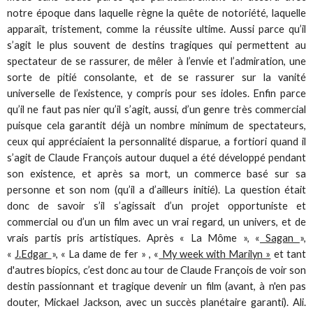
notre époque dans laquelle règne la quête de notoriété, laquelle
apparaît, tristement, comme la réussite ultime. Aussi parce qu’il
s’agit le plus souvent de destins tragiques qui permettent au
spectateur de se rassurer, de mêler à l’envie et l’admiration, une
sorte de pitié consolante, et de se rassurer sur la vanité
universelle de l’existence, y compris pour ses idoles. Enfin parce
qu’il ne faut pas nier qu’il s’agit, aussi, d’un genre très commercial
puisque cela garantit déjà un nombre minimum de spectateurs,
ceux qui appréciaient la personnalité disparue, a fortiori quand il
s’agit de Claude François autour duquel a été développé pendant
son existence, et après sa mort, un commerce basé sur sa
personne et son nom (qu’il a d’ailleurs initié). La question était
donc de savoir s’il s’agissait d’un projet opportuniste et
commercial ou d’un un film avec un vrai regard, un univers, et de
vrais partis pris artistiques. Après « La Môme », «
Sagan
»,
«
J.Edgar
», « La dame de fer » , «
My week with Marilyn »
et tant
d'autres biopics, c’est donc au tour de Claude François de voir son
destin passionnant et tragique devenir un film (avant, à n'en pas
douter, Mickael Jackson, avec un succès planétaire garanti). Ali.