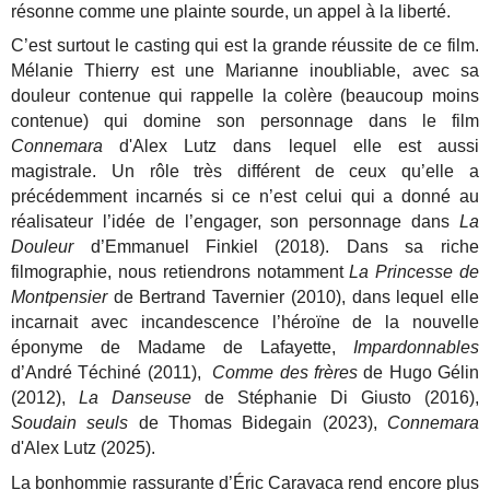
résonne comme une plainte sourde, un appel à la liberté.
C’est surtout le casting qui est la grande réussite de ce film.
Mélanie Thierry est une Marianne inoubliable, avec sa
douleur contenue qui rappelle la colère (beaucoup moins
contenue) qui domine son personnage dans le film
Connemara
d'Alex Lutz dans lequel elle est aussi
magistrale. Un rôle très différent de ceux qu’elle a
précédemment incarnés si ce n’est celui qui a donné au
réalisateur l’idée de l’engager, son personnage dans
La
Douleur
d’Emmanuel Finkiel (2018). Dans sa riche
filmographie, nous retiendrons notamment
La Princesse de
Montpensier
de Bertrand Tavernier (2010), dans lequel elle
incarnait avec incandescence l’héroïne de la nouvelle
éponyme de Madame de Lafayette,
Impardonnables
d’André Téchiné (2011),
Comme des frères
de Hugo Gélin
(2012),
La Danseuse
de Stéphanie Di Giusto (2016),
Soudain seuls
de Thomas Bidegain (2023),
Connemara
d'Alex Lutz (2025).
La bonhommie rassurante d’Éric Caravaca rend encore plus