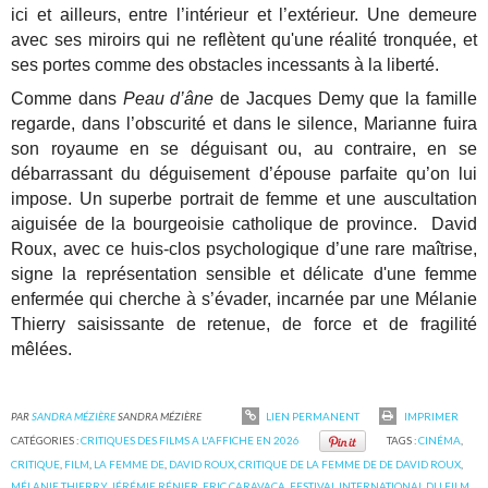
ici et ailleurs, entre l’intérieur et l’extérieur. Une demeure
avec ses miroirs qui ne reflètent qu'une réalité tronquée, et
ses portes comme des obstacles incessants à la liberté.
Comme dans
Peau d’âne
de Jacques Demy que la famille
regarde, dans l’obscurité et dans le silence, Marianne fuira
son royaume en se déguisant ou, au contraire, en se
débarrassant du déguisement d’épouse parfaite qu’on lui
impose.
Un superbe portrait de femme et une auscultation
aiguisée de la bourgeoisie catholique de province. David
Roux, avec ce huis-clos psychologique d’une rare maîtrise,
signe la représentation sensible et délicate d'une femme
enfermée qui cherche à s’évader, incarnée par une Mélanie
Thierry saisissante de retenue, de force et de fragilité
mêlées.
PAR
SANDRA MÉZIÈRE
SANDRA MÉZIÈRE
LIEN PERMANENT
IMPRIMER
CATÉGORIES :
CRITIQUES DES FILMS A L'AFFICHE EN 2026
TAGS :
CINÉMA
,
CRITIQUE
,
FILM
,
LA FEMME DE
,
DAVID ROUX
,
CRITIQUE DE LA FEMME DE DE DAVID ROUX
,
MÉLANIE THIERRY
,
JÉRÉMIE RÉNIER
,
ERIC CARAVACA
,
FESTIVAL INTERNATIONAL DU FILM