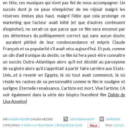
en tête, ces musiques qui n’ont pas fini de nous accompagner. Un
succès dont je ne peux m’empêcher de me réjouir malgré les
réserves émises plus haut, malgré l’idée que cela prolonge ce
marketing que l’acteur avait initié (et que d’autres continuent
d’exploiter), ne serait-ce que parce que ce film sera encensé par
ces détenteurs du politiquement correct qui, sans aucun doute,
auraient piétiné de leur condescendance et mépris Claude
François et sa popularité s’il avait vécu aujourd’hui. Et puis, comme
un clin d’œil ironique du destin, ce film lui fera peut-être connaître
un succès Outre-Atlantique alors qu’il est décédé au paroxysme
de sa gloire alors qu’il s’apprêtait à partir faire carrière aux Etats-
Unis...et à revenir en Egypte, là où tout avait commencé, là où
réside les racines de sa personnalité comme le film le souligne et
surligne. Eternelle renaissance. L’artiste est mort. Vive l’artiste. ( A
voir également dans la série des biopics l'excellent film
Dalida
de
Lisa Azuelos)
PAR
SANDRA MÉZIÈRE
SANDRA MÉZIÈRE
LIEN PERMANENT
IMPRIMER
CATÉGORIES :
A VOIR A LA TELEVISION : CRITIQUES DE FILMS
TAGS :
CLOCLO
,