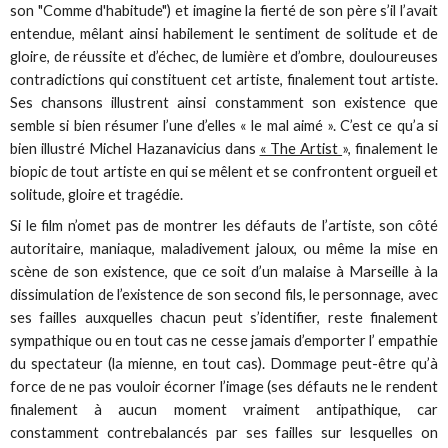
son "Comme d'habitude") et imagine la fierté de son père s’il l’avait
entendue, mêlant ainsi habilement le sentiment de solitude et de
gloire, de réussite et d’échec, de lumière et d’ombre, douloureuses
contradictions qui constituent cet artiste, finalement tout artiste.
Ses chansons illustrent ainsi constamment son existence que
semble si bien résumer l’une d’elles « le mal aimé ». C’est ce qu’a si
bien illustré Michel Hazanavicius dans
« The Artist
», finalement le
biopic de tout artiste en qui se mêlent et se confrontent orgueil et
solitude, gloire et tragédie.
Si le film n’omet pas de montrer les défauts de l’artiste, son côté
autoritaire, maniaque, maladivement jaloux, ou même la mise en
scène de son existence, que ce soit d’un malaise à Marseille à la
dissimulation de l’existence de son second fils, le personnage, avec
ses failles auxquelles chacun peut s’identifier, reste finalement
sympathique ou en tout cas ne cesse jamais d’emporter l’ empathie
du spectateur (la mienne, en tout cas). Dommage peut-être qu’à
force de ne pas vouloir écorner l’image (ses défauts ne le rendent
finalement à aucun moment vraiment antipathique, car
constamment contrebalancés par ses failles sur lesquelles on