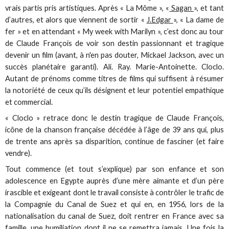
vrais partis pris artistiques. Après « La Môme », «
Sagan
», et tant
d’autres, et alors que viennent de sortir «
J.Edgar
», « La dame de
fer » et en attendant « My week with Marilyn », c’est donc au tour
de Claude François de voir son destin passionnant et tragique
devenir un film (avant, à n'en pas douter, Mickael Jackson, avec un
succès planétaire garanti). Ali. Ray. Marie-Antoinette. Cloclo.
Autant de prénoms comme titres de films qui suffisent à résumer
la notoriété de ceux qu’ils désignent et leur potentiel empathique
et commercial.
« Cloclo » retrace donc le destin tragique de Claude François,
icône de la chanson française décédée à l’âge de 39 ans qui, plus
de trente ans après sa disparition, continue de fasciner (et faire
vendre).
Tout commence (et tout s’explique) par son enfance et son
adolescence en Egypte auprès d’une mère aimante et d’un père
irascible et exigeant dont le travail consiste à contrôler le trafic de
la Compagnie du Canal de Suez et qui en, en 1956, lors de la
nationalisation du canal de Suez, doit rentrer en France avec sa
famille, une humiliation dont il ne se remettra jamais. Une fois la