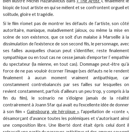
bien illustré Michel Hazanavicius dans
« The Artist
», finalement le
biopic de tout artiste en qui se mêlent et se confrontent orgueil et
solitude, gloire et tragédie.
Si le film n’omet pas de montrer les défauts de l’artiste, son côté
autoritaire, maniaque, maladivement jaloux, ou même la mise en
scène de son existence, que ce soit d’un malaise à Marseille à la
dissimulation de l’existence de son second fils, le personnage, avec
ses failles auxquelles chacun peut s’identifier, reste finalement
sympathique ou en tout cas ne cesse jamais d’emporter l’ empathie
du spectateur (la mienne, en tout cas). Dommage peut-être qu’à
force de ne pas vouloir écorner l’image (ses défauts ne le rendent
finalement à aucun moment vraiment antipathique, car
constamment contrebalancés par ses failles sur lesquelles on
revient constamment, parfois d’ailleurs un peu trop, y compris à la
fin du film), le scénario ne s’éloigne jamais de la réalité
contrairement à Joann Sfar qui avait eu l'excellente idée de donner
à son film «
Gainsbourg, vie héroïque »,
l'appellation de «conte »,
désamorçant d'avance toutes les polémiques et s'autorisant ainsi
une composition libre. Une liberté dont était épris celui dont il
retraçait une partie du parcours artistique et des amours souvent