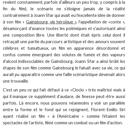
revient constamment, parfois d’ailleurs un peu trop, y compris à la
fin du film), le scénario ne s’éloigne jamais de la réalité
contrairement à Joann Sfar qui avait eu l'excellente idée de donner
à son film «
Gainsbourg, vie héroïque »,
l'appellation de «conte »,
désamorçant d'avance toutes les polémiques et s'autorisant ainsi
une composition libre. Une liberté dont était épris celui dont il
retraçait une partie du parcours artistique et des amours souvent
célèbres et tumultueux, un film en apparence désordonné et
confus comme émergeant des volutes de fumée et des vapeurs
d'alcool indissociables de Gainsbourg. Joann Sfar a ainsi brûlé les
étapes de son film comme Gainsbourg le faisait avec sa vie, ce qui
aurait pu apparaître comme une faille scénaristique devenait alors
une trouvaille.
C’est un peu ce qui fait défaut à ce «Cloclo » très maîtrisé mais à
qui il manque ce supplément d’audace, de finesse peut-être aussi
parfois. Là encore, nous pouvons néanmoins y voir un parallèle
entre la forme et le fond qui se rejoignent, Florent-Emilio Siri
ayant réalisé un film « à l’Américaine » comme l’étaient les
spectacles de l’artiste, filmé comme un combat ou un film d'action.