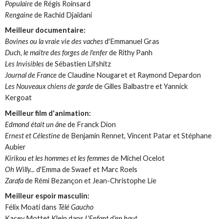
Populaire
de Régis Roinsard
Rengaine
de Rachid Djaïdani
Meilleur documentaire:
Bovines ou la vraie vie des vaches
d'Emmanuel Gras
Duch, le maître des forges de l'enfer
de Rithy Panh
Les Invisibles
de Sébastien Lifshitz
Journal de France
de Claudine Nougaret et Raymond Depardon
Les Nouveaux chiens de garde
de Gilles Balbastre et Yannick
Kergoat
Meilleur film d'animation:
Edmond était un âne
de Franck Dion
Ernest et Célestine
de Benjamin Rennet, Vincent Patar et Stéphane
Aubier
Kirikou et les hommes et les femmes
de Michel Ocelot
Oh Willy...
d'Emma de Swaef et Marc Roels
Zarafa
de Rémi Bezançon et Jean-Christophe Lie
Meilleur espoir masculin:
Félix Moati dans
Télé Gaucho
Kacey Mottet Klein dans
L'Enfant d'en haut