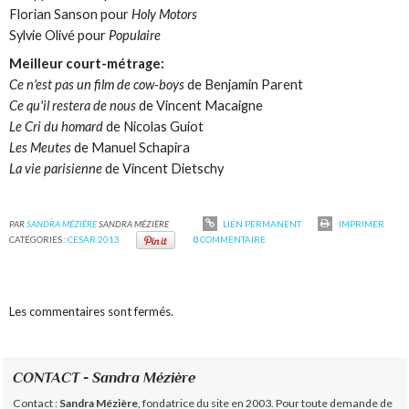
Florian Sanson pour
Holy Motors
Sylvie Olivé pour
Populaire
Meilleur court-métrage:
Ce n'est pas un film de cow-boys
de Benjamin Parent
Ce qu'il restera de nous
de Vincent Macaigne
Le Cri du homard
de Nicolas Guiot
Les Meutes
de Manuel Schapira
La vie parisienne
de Vincent Dietschy
PAR
SANDRA MÉZIÈRE
SANDRA MÉZIÈRE
LIEN PERMANENT
IMPRIMER
CATÉGORIES :
CESAR 2013
0
COMMENTAIRE
Les commentaires sont fermés.
CONTACT - Sandra Mézière
Contact :
Sandra Mézière
, fondatrice du site en 2003. Pour toute demande de