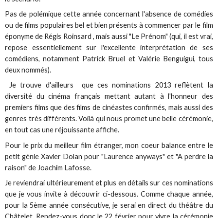
Pas de polémique cette année concernant l'absence de comédies
ou de films populaires bel et bien présents à commencer par le film
éponyme de Régis Roinsard , mais aussi "Le Prénom" (qui, il est vrai,
repose essentiellement sur l'excellente interprétation de ses
comédiens, notamment Patrick Bruel et Valérie Benguigui, tous
deux nommés).
Je trouve d'ailleurs que ces nominations 2013 reflètent la
diversité du cinéma français mettant autant à l'honneur des
premiers films que des films de cinéastes confirmés, mais aussi des
genres très différents. Voilà qui nous promet une belle cérémonie,
en tout cas une réjouissante affiche.
Pour le prix du meilleur film étranger, mon coeur balance entre le
petit génie Xavier Dolan pour "Laurence anyways" et "A perdre la
raison" de Joachim Lafosse.
Je reviendrai ultérieurement et plus en détails sur ces nominations
que je vous invite à découvrir ci-dessous. Comme chaque année,
pour la 5ème année consécutive, je serai en direct du théâtre du
Châtelet. Rendez-vous donc le 22 février pour vivre la cérémonie