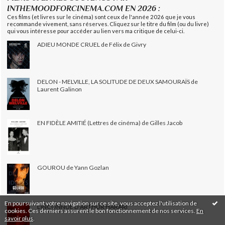
INTHEMOODFORCINEMA.COM EN 2026 :
Ces films (et livres sur le cinéma) sont ceux de l'année 2026 que je vous
recommande vivement, sans réserves. Cliquez sur le titre du film (ou du livre)
qui vous intéresse pour accéder au lien vers ma critique de celui-ci.
ADIEU MONDE CRUEL de Félix de Givry
DELON - MELVILLE, LA SOLITUDE DE DEUX SAMOURAÏS de
Laurent Galinon
EN FIDÈLE AMITIÉ (Lettres de cinéma) de Gilles Jacob
GOUROU de Yann Gozlan
En poursuivant votre navigation sur ce site, vous acceptez l'utilisation de
L'INCONNUE D'ARTHUR HARARI
cookies. Ces derniers assurent le bon fonctionnement de nos services.
En
savoir plus
.