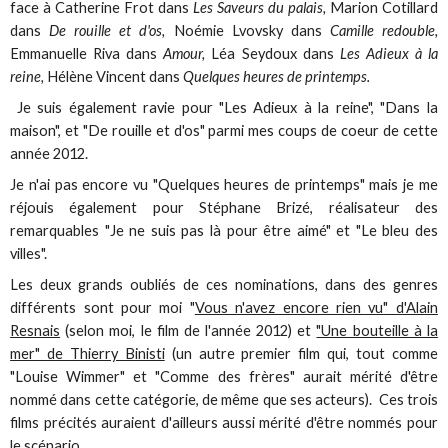
face à Catherine Frot dans
Les Saveurs du palais,
Marion Cotillard
dans
De rouille et d'os,
Noémie Lvovsky dans
Camille redouble,
Emmanuelle Riva dans
Amour,
Léa Seydoux dans
Les Adieux à la
reine,
Hélène Vincent dans
Quelques heures de printemps.
Je suis également ravie pour "Les Adieux à la reine", "Dans la
maison", et "De rouille et d'os" parmi mes coups de coeur de cette
année 2012.
Je n'ai pas encore vu "Quelques heures de printemps" mais je me
réjouis également pour Stéphane Brizé, réalisateur des
remarquables "Je ne suis pas là pour être aimé" et "Le bleu des
villes".
Les deux grands oubliés de ces nominations, dans des genres
différents sont pour moi "
Vous n'avez encore rien vu" d'Alain
Resnais
(selon moi, le film de l'année 2012) et
"Une bouteille à la
mer" de Thierry Binisti
(un autre premier film qui, tout comme
"Louise Wimmer" et "Comme des frères" aurait mérité d'être
nommé dans cette catégorie, de même que ses acteurs). Ces trois
films précités auraient d'ailleurs aussi mérité d'être nommés pour
le scénario.