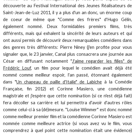
découverte au Festival International des Jeunes Réalisateurs de
Saint-Jean-de-Luz 2011, il y a plus d'un an donc, un énorme coup
de coeur de même que "Comme des frères" d'Hugo Gélin,
également nommé. Deux formidables premiers films, très
différents, mais qui exhalent la sincérité de leurs auteurs et qui
ont aussi permis de découvrir deux remarquables comédiens dans
des genres très différents: Pierre Niney (j'en profite pour vous
signaler que, le 23 janvier, Canal plus consacrera une journée aux
César en diffusant notamment "
J'aime regarder les filles" de
Frédéric Louf
, un film pour lequel le comédien avait déjà été
nommé comme meilleur espoir, l'an passé, étonnant également
dans "
Un chapeau de paille d'Italie" de Labiche
à la Comédie
Française, fin 2012) et Corinne Masiero, une comédienne
magistrale et j'espère que cette nomination (si ce n'est déjà fait)
fera décoller sa carrière et lui permettra d'avoir d'autres rôles
comme celui-ci à sa (dé)mesure. "Louise Wimmer" est donc nommé
comme meilleur premier film et la comédienne Corinne Masiero est
nommée comme meilleure actrice (si vous avez vu le film, vous
comprendrez à quel point cette nomination était une évidence)