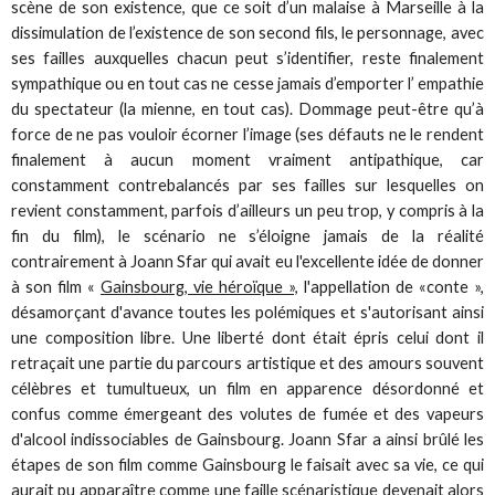
scène de son existence, que ce soit d’un malaise à Marseille à la
dissimulation de l’existence de son second fils, le personnage, avec
ses failles auxquelles chacun peut s’identifier, reste finalement
sympathique ou en tout cas ne cesse jamais d’emporter l’ empathie
du spectateur (la mienne, en tout cas). Dommage peut-être qu’à
force de ne pas vouloir écorner l’image (ses défauts ne le rendent
finalement à aucun moment vraiment antipathique, car
constamment contrebalancés par ses failles sur lesquelles on
revient constamment, parfois d’ailleurs un peu trop, y compris à la
fin du film), le scénario ne s’éloigne jamais de la réalité
contrairement à Joann Sfar qui avait eu l'excellente idée de donner
à son film «
Gainsbourg, vie héroïque »,
l'appellation de «conte »,
désamorçant d'avance toutes les polémiques et s'autorisant ainsi
une composition libre. Une liberté dont était épris celui dont il
retraçait une partie du parcours artistique et des amours souvent
célèbres et tumultueux, un film en apparence désordonné et
confus comme émergeant des volutes de fumée et des vapeurs
d'alcool indissociables de Gainsbourg. Joann Sfar a ainsi brûlé les
étapes de son film comme Gainsbourg le faisait avec sa vie, ce qui
aurait pu apparaître comme une faille scénaristique devenait alors