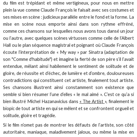
du film est trépidant et même vertigineux, pour nous en mettre
plein la vue comme Claude François le faisait avec ses costumes et
ses mises en scène : judicieux parallèle entre le fond et la forme. La
mise en scène nous emporte ainsi dans son rythme effréné,
comme ces chansons sur lesquelles nous avons tous dansé un jour
ou l’autre, avec quelques scènes virtuoses comme celle de l’Albert
Hall ou le plan séquence magistral et poignant où Claude François
écoute l’interprétation de « My way » par Sinatra (adaptation de
son "Comme d'habitude") et imagine la fierté de son père s’il l’avait
entendue, mêlant ainsi habilement le sentiment de solitude et de
gloire, de réussite et d’échec, de lumière et d’ombre, douloureuses
contradictions qui constituent cet artiste, finalement tout artiste.
Ses chansons illustrent ainsi constamment son existence que
semble si bien résumer l’une d’elles « le mal aimé ». C’est ce qu’a si
bien illustré Michel Hazanavicius dans
« The Artist
», finalement le
biopic de tout artiste en qui se mêlent et se confrontent orgueil et
solitude, gloire et tragédie.
Si le film n’omet pas de montrer les défauts de l’artiste, son côté
autoritaire, maniaque, maladivement jaloux, ou même la mise en