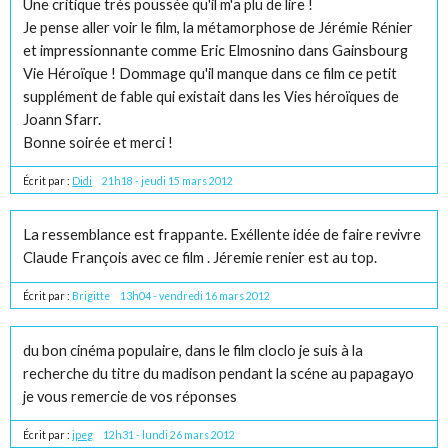
Une critique très poussée qu'il m'a plu de lire !
Je pense aller voir le film, la métamorphose de Jérémie Rénier
et impressionnante comme Eric Elmosnino dans Gainsbourg
Vie Héroïque ! Dommage qu'il manque dans ce film ce petit
supplément de fable qui existait dans les Vies héroïques de
Joann Sfarr.
Bonne soirée et merci !
Écrit par :
Didi
21h18
-
jeudi 15
mars 2012
La ressemblance est frappante. Exéllente idée de faire revivre
Claude François avec ce film . Jéremie renier est au top.
Écrit par :
Brigitte
13h04
-
vendredi 16
mars 2012
du bon cinéma populaire, dans le film cloclo je suis à la
recherche du titre du madison pendant la scéne au papagayo
je vous remercie de vos réponses
Écrit par :
jpeg
12h31
-
lundi 26
mars 2012