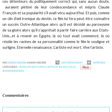
ces détenteurs du politiquement correct qui, sans aucun doute,
auraient piétiné de leur condescendance et mépris Claude
François et sa popularité s’il avait vécu aujourd’hui. Et puis, comme
un clin d’œil ironique du destin, ce film lui fera peut-être connaître
un succès Outre-Atlantique alors qu’il est décédé au paroxysme
de sa gloire alors qu’il s’apprêtait à partir faire carrière aux Etats-
Unis...et à revenir en Egypte, là où tout avait commencé, là où
réside les racines de sa personnalité comme le film le souligne et
surligne. Eternelle renaissance. L’artiste est mort. Vive l’artiste.
PAR
SANDRA MÉZIÈRE
SANDRA MÉZIÈRE
LIEN PERMANENT
IMPRIMER
CATÉGORIES :
CRITIQUES DES FILMS A L'AFFICHE EN 2011/2012
4
COMMENTAIRES
Commentaires