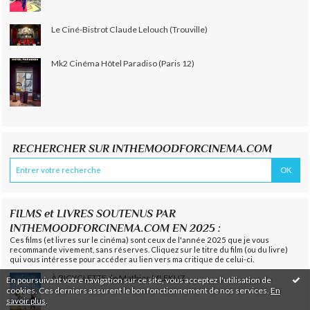
Le Ciné-Bistrot Claude Lelouch (Trouville)
Mk2 Cinéma Hôtel Paradiso (Paris 12)
RECHERCHER SUR INTHEMOODFORCINEMA.COM
FILMS et LIVRES SOUTENUS PAR
INTHEMOODFORCINEMA.COM EN 2025 :
Ces films (et livres sur le cinéma) sont ceux de l'année 2025 que je vous
recommande vivement, sans réserves. Cliquez sur le titre du film (ou du livre)
qui vous intéresse pour accéder au lien vers ma critique de celui-ci.
À BICYCLETTE de Mathias MLEKUZ
En poursuivant votre navigation sur ce site, vous acceptez l'utilisation de
cookies. Ces derniers assurent le bon fonctionnement de nos services.
En
savoir plus
.