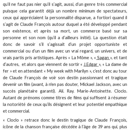
qu’il ne faut pas nier qu’il s’agit, aussi, d’un genre très commercial
puisque cela garantit déjà un nombre minimum de spectateurs,
ceux qui appréciaient la personnalité disparue, a fortiori quand il
s’agit de Claude François autour duquel a été développé pendant
son existence, et après sa mort, un commerce basé sur sa
personne et son nom (qu’il a d’ailleurs initié). La question était
donc de savoir s’il s’agissait d’un projet opportuniste et
commercial ou d’un un film avec un vrai regard, un univers, et de
vrais partis pris artistiques. Après « La Môme », «
Sagan
», et tant
d’autres, et alors que viennent de sortir «
J.Edgar
», « La dame de
fer » et en attendant « My week with Marilyn », c’est donc au tour
de Claude François de voir son destin passionnant et tragique
devenir un film (avant, à n'en pas douter, Mickael Jackson, avec un
succès planétaire garanti). Ali. Ray. Marie-Antoinette. Cloclo.
Autant de prénoms comme titres de films qui suffisent à résumer
la notoriété de ceux qu’ils désignent et leur potentiel empathique
et commercial.
« Cloclo » retrace donc le destin tragique de Claude François,
icône de la chanson française décédée à l’âge de 39 ans qui, plus