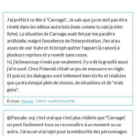
J'ai préféré ce film à "Carnage"... Je sais que ça ne doit pas être
révélé dans les milieux autorisés (mais comme tu sais je m'en
fiche). La situation de Carnage avait fini par me paraître
artificielle, malgré l'excellence de l'interprétation. J'en ai eu
assez de voir Kate et Kristoph quitter l'appart (à raison) à
plusieurs reprises et y revenir sans cesse.
Ici, j'ai beaucoup ri mais pas seulement. Il y a de la gravité aussi
j'ai trouvé. Chez Polanski c'était un jeu de massacre en règle.
Et puis ici, les dialogues sont tellement bien écrits et réalistes
que ça m'a évoqué plein de choses, de situations et de "vrais
gens".
Écrit par :
Pascale
23h23
-
mardi 01
mai 2012
@Pascale: oui, c'est vrai que c'est plus réaliste que "Carnage",
on peut facilement tous se reconnaître à un moment ou un
autre. J'ai eu un vrai rejet pour la médiocrité des personnages