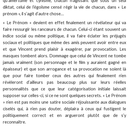
qu’amertume et cynisme, chacun n’agissant que sous un seul
diktat, celui de l’égoïsme censé régir la vie de chacun, dans « Le
prénom », il s’agit d’autre chose…
« Le Prénom » devient en effet finalement un révélateur qui va
faire ressurgir les rancœurs de chacun. Celui-ci étant souvent un
indice social ou même politique, il va faire éclater les préjugés
sociaux et politiques que même des amis peuvent avoir entre eux
et que Vincent prend plaisir à exagérer, par provocation. Les
masques tombent alors. Dommage que celui de Vincent ne tombe
jamais vraiment (son personnage et le film y auraient gagné en
épaisseur) et que son arrogance et sa provocation ne soient là
que pour faire tomber ceux des autres qui finalement n’en
révèleront d’ailleurs pas beaucoup plus sur leurs réelles
personnalités que ce que leur catégorisation initiale laissait
supposer sur celles-ci, si ce ne sont quelques secrets. « Le Prénom
» n’en est pas moins une satire sociale réjouissante aux dialogues
ciselés qui, à n’en pas douter, déplaira à ceux qui fustigent le
politiquement correct et en argueront plutôt que de s’y
reconnaître.