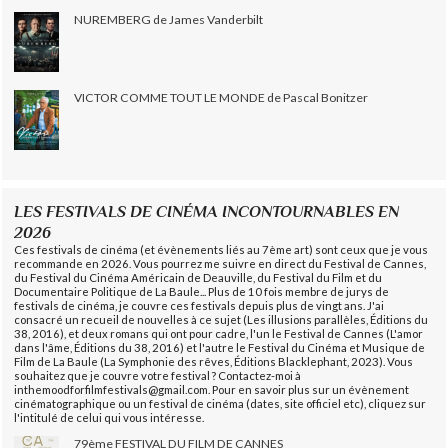
NUREMBERG de James Vanderbilt
VICTOR COMME TOUT LE MONDE de Pascal Bonitzer
LES FESTIVALS DE CINÉMA INCONTOURNABLES EN
2026
Ces festivals de cinéma (et évènements liés au 7ème art) sont ceux que je vous
recommande en 2026. Vous pourrez me suivre en direct du Festival de Cannes,
du Festival du Cinéma Américain de Deauville, du Festival du Film et du
Documentaire Politique de La Baule... Plus de 10 fois membre de jurys de
festivals de cinéma, je couvre ces festivals depuis plus de vingt ans. J'ai
consacré un recueil de nouvelles à ce sujet (Les illusions parallèles, Éditions du
38, 2016), et deux romans qui ont pour cadre, l'un le Festival de Cannes (L'amor
dans l'âme, Éditions du 38, 2016) et l'autre le Festival du Cinéma et Musique de
Film de La Baule (La Symphonie des rêves, Éditions Blacklephant, 2023). Vous
souhaitez que je couvre votre festival ? Contactez-moi à
inthemoodforfilmfestivals@gmail.com. Pour en savoir plus sur un évènement
cinématographique ou un festival de cinéma (dates, site officiel etc), cliquez sur
l'intitulé de celui qui vous intéresse.
79ème FESTIVAL DU FILM DE CANNES