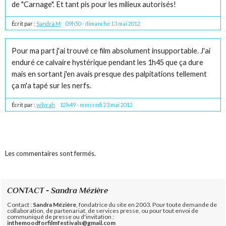
de "Carnage". Et tant pis pour les milieux autorisés!
Écrit par :
Sandra.M
09h50
-
dimanche 13
mai 2012
Pour ma part j'ai trouvé ce film absolument insupportable. J'ai
enduré ce calvaire hystérique pendant les 1h45 que ça dure
mais en sortant j'en avais presque des palpitations tellement
ça m'a tapé sur les nerfs.
Écrit par :
wilyrah
12h49
-
mercredi 23
mai 2012
Les commentaires sont fermés.
CONTACT - Sandra Mézière
Contact :
Sandra Mézière
, fondatrice du site en 2003. Pour toute demande de
collaboration, de partenariat, de services presse, ou pour tout envoi de
communiqué de presse ou d'invitation :
inthemoodforfilmfestivals@gmail.com