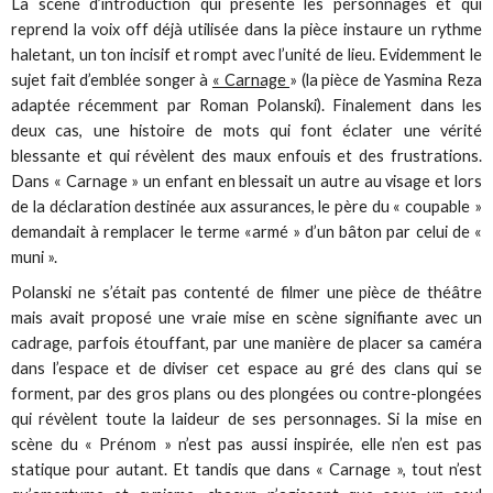
La scène d’introduction qui présente les personnages et qui
reprend la voix off déjà utilisée dans la pièce instaure un rythme
haletant, un ton incisif et rompt avec l’unité de lieu. Evidemment le
sujet fait d’emblée songer à
« Carnage
» (la pièce de Yasmina Reza
adaptée récemment par Roman Polanski). Finalement dans les
deux cas, une histoire de mots qui font éclater une vérité
blessante et qui révèlent des maux enfouis et des frustrations.
Dans « Carnage » un enfant en blessait un autre au visage et lors
de la déclaration destinée aux assurances, le père du « coupable »
demandait à remplacer le terme «armé » d’un bâton par celui de «
muni ».
Polanski ne s’était pas contenté de filmer une pièce de théâtre
mais avait proposé une vraie mise en scène signifiante avec un
cadrage, parfois étouffant, par une manière de placer sa caméra
dans l’espace et de diviser cet espace au gré des clans qui se
forment, par des gros plans ou des plongées ou contre-plongées
qui révèlent toute la laideur de ses personnages. Si la mise en
scène du « Prénom » n’est pas aussi inspirée, elle n’en est pas
statique pour autant. Et tandis que dans « Carnage », tout n’est