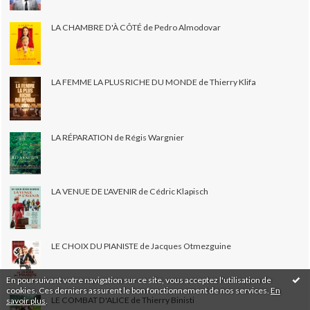
LA CHAMBRE D'À CÔTÉ de Pedro Almodovar
LA FEMME LA PLUS RICHE DU MONDE de Thierry Klifa
LA RÉPARATION de Régis Wargnier
LA VENUE DE L'AVENIR de Cédric Klapisch
LE CHOIX DU PIANISTE de Jacques Otmezguine
En poursuivant votre navigation sur ce site, vous acceptez l'utilisation de
cookies. Ces derniers assurent le bon fonctionnement de nos services.
En
LE COMBAT D'ALICE de Thierry Binisti
savoir plus
.