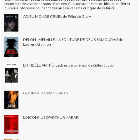
recommande vivement, sans réserves. Cliquez sur le titre du film (ou du livre)
qui vous intéresse pour accéder au lien vers ma critique de celui-ci.
ADIEU MONDE CRUEL de Félix de Givry
DELON - MELVILLE, LA SOLITUDE DE DEUX SAMOURAÏS de
Laurent Galinon
EN FIDÈLE AMITIÉ (Lettres de cinéma) de Gilles Jacob
GOUROU de Yann Gozlan
L'INCONNUE D'ARTHUR HARARI