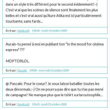
dans un style très différent pour le second évidemment!:-)
C'est vrai que les scènes de silence sont finalement les plus
belles et c'est vrai aussi qu'Aure Atika est ici particulièrement
touchante, sans fards...
Écrit par :
Sandra.M
13h44
-
lundi 19
octobre 2009
Aurais-tu pensé à moi en publiant ton "In the mood for cinéma
express" ???
MDPTDRLOL.
Écrit par :
Pascale
19h00
-
mercredi 21
octobre 2009
@ Pascale: Pour le coeur? Je vous laisse batailler toutes les
deux désormais.:-) On ne pourra pas dire que tu n'as pas mené
de campagne! Ne manque plus que le tshirt surlarouteophile...
Écrit par :
Sandra.M
12h43
-
jeudi 22
octobre 2009