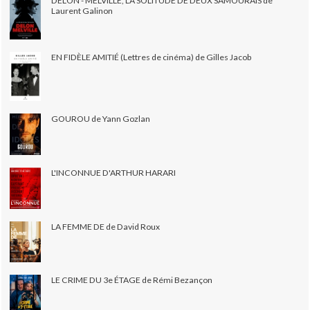
DELON - MELVILLE, LA SOLITUDE DE DEUX SAMOURAÏS de
Laurent Galinon
EN FIDÈLE AMITIÉ (Lettres de cinéma) de Gilles Jacob
GOUROU de Yann Gozlan
L'INCONNUE D'ARTHUR HARARI
LA FEMME DE de David Roux
LE CRIME DU 3e ÉTAGE de Rémi Bezançon