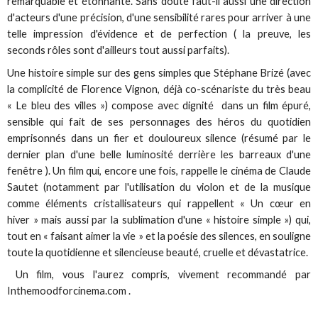
remarquable et étonnante. Sans doute faut-il aussi une direction
d'acteurs d'une précision, d'une sensibilité rares pour arriver à une
telle impression d'évidence et de perfection ( la preuve, les
seconds rôles sont d'ailleurs tout aussi parfaits).
Une histoire simple sur des gens simples que Stéphane Brizé (avec
la complicité de Florence Vignon, déjà co-scénariste du très beau
« Le bleu des villes ») compose avec dignité dans un film épuré,
sensible qui fait de ses personnages des héros du quotidien
emprisonnés dans un fier et douloureux silence (résumé par le
dernier plan d'une belle luminosité derrière les barreaux d'une
fenêtre ). Un film qui, encore une fois, rappelle le cinéma de Claude
Sautet (notamment par l'utilisation du violon et de la musique
comme éléments cristallisateurs qui rappellent « Un cœur en
hiver » mais aussi par la sublimation d'une « histoire simple ») qui,
tout en « faisant aimer la vie » et la poésie des silences, en souligne
toute la quotidienne et silencieuse beauté, cruelle et dévastatrice.
Un film, vous l'aurez compris, vivement recommandé par
Inthemoodforcinema.com .