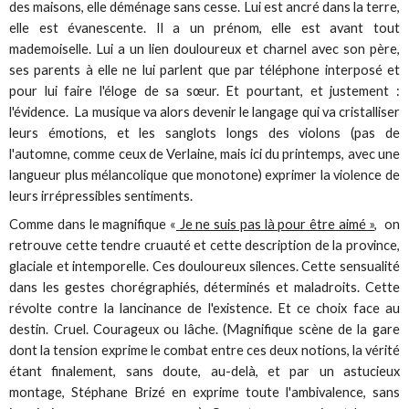
des maisons, elle déménage sans cesse. Lui est ancré dans la terre,
elle est évanescente. Il a un prénom, elle est avant tout
mademoiselle. Lui a un lien douloureux et charnel avec son père,
ses parents à elle ne lui parlent que par téléphone interposé et
pour lui faire l'éloge de sa sœur. Et pourtant, et justement :
l'évidence. La musique va alors devenir le langage qui va cristalliser
leurs émotions, et les sanglots longs des violons (pas de
l'automne, comme ceux de Verlaine, mais ici du printemps, avec une
langueur plus mélancolique que monotone) exprimer la violence de
leurs irrépressibles sentiments.
Comme dans le magnifique «
Je ne suis pas là pour être aimé »,
on
retrouve cette tendre cruauté et cette description de la province,
glaciale et intemporelle. Ces douloureux silences. Cette sensualité
dans les gestes chorégraphiés, déterminés et maladroits. Cette
révolte contre la lancinance de l'existence. Et ce choix face au
destin. Cruel. Courageux ou lâche. (Magnifique scène de la gare
dont la tension exprime le combat entre ces deux notions, la vérité
étant finalement, sans doute, au-delà, et par un astucieux
montage, Stéphane Brizé en exprime toute l'ambivalence, sans