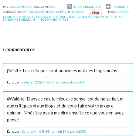
PAR
SANDRA MÉZIÈRE
SANDRA MÉZIÈRE
LIEN PERMANENT
IMPRIMER
CATÉGORIES :
CRITIQUES DES FILMS A L'AFFICHE EN 2008
TAGS :
CINÉMA
,
FILMS
,
MADEMOISELLE CHAMBON
,
STÉPHANE BRIZÉ
,
VINCENT LINDON
,
AURE ATIKA
,
SANDRINE KIBERLAIN
10
COMMENTAIRES
Commentaires
j'hésite. Les critiques sont unanimes mais les blogs moins.
Écrit par :
valérie
22h17
-
vendredi 16
octobre 2009
@Valérie: Dans ce cas, le mieux, je pense, est de ne se fier, ni
aux critiques ni aux blogs et de vous faire votre propre
opinion. N'hésitez pas à me dire ensuite ce que vous en avez
pensé.
Écrit par :
Sandra.M
09h44
-
samedi 17
octobre 2009