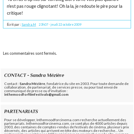
n'est pas rouge clignotant! Oh la la, je redoute le pire pour la
critique!
Écrit par :
Sandra.M
23h07
-
jeudi 22
octobre 2009
Les commentaires sont fermés.
CONTACT - Sandra Mézière
Contact :
Sandra Mézière
, fondatrice du site en 2003. Pour toute demande de
collaboration, de partenariat, de services presse, ou pour tout envoi de
communiqué de presse ou d'invitation :
inthemoodforfilmfestivals@gmail.com
PARTENARIATS
Pour se développer, Inthemoodforcinema.com recherche actuellement des
partenariats. Inthemoodforcinema.com, ce sont plus de 4000 articles depuis
2003, des centaines de comptes-rendus de festivals de cinéma, plusieurs prix
décernés, des articles qui arrivent en tête des moteurs de recherche... Un