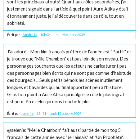
sont les principaux atouts! Quant aux rôles secondaires, j'ai
justement signalé dans l'article à quel point Aure Atika y était
étonnamment juste, je l'ai découverte dans ce rôle, tout en
sobriété.
Écrit par :
Sandra.M
10h02
-
lundi 19
octobre 2009
J'ai adoré... Mon film français préféré de l'année est "Partir" et
je trouve que "Mlle Chambon" est pas loin de son niveau. Des
personnages touchants que les acteurs ne caricaturent pas,
des personnages bien écrits qui ne sont pas comme d'habitude
des bourgeois... Seuls petits bémols les scènes inutilement
longues et bavardes qui au final apportent peu à l'histoire.
Gros bon point à Aure Atika qui malgré le rôle le plus ingrat
est peut-être celui qui nous touche le plus.
Écrit par :
selenie
13h31
-
lundi 19
octobre 2009
@selenie: "Melle Chambon" fait aussi partie de mon top 5
français de cette année avec "Je l'aimais" et "Un Prophète",