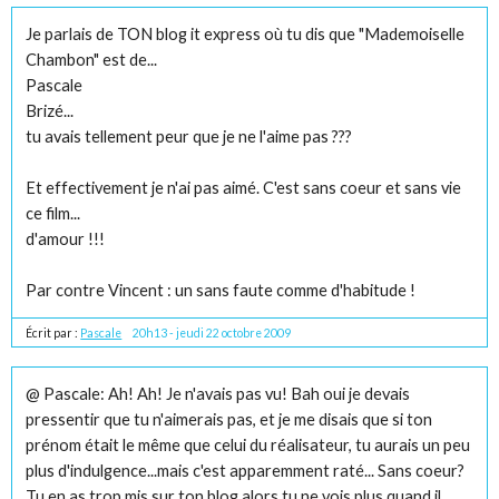
Je parlais de TON blog it express où tu dis que "Mademoiselle
Chambon" est de...
Pascale
Brizé...
tu avais tellement peur que je ne l'aime pas ???
Et effectivement je n'ai pas aimé. C'est sans coeur et sans vie
ce film...
d'amour !!!
Par contre Vincent : un sans faute comme d'habitude !
Écrit par :
Pascale
20h13
-
jeudi 22
octobre 2009
@ Pascale: Ah! Ah! Je n'avais pas vu! Bah oui je devais
pressentir que tu n'aimerais pas, et je me disais que si ton
prénom était le même que celui du réalisateur, tu aurais un peu
plus d'indulgence...mais c'est apparemment raté... Sans coeur?
Tu en as trop mis sur ton blog alors tu ne vois plus quand il