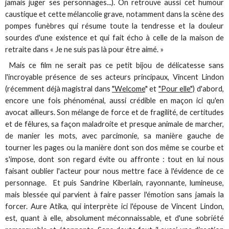
jamais juger ses personnages...). On retrouve aussi cet humour
caustique et cette mélancolie grave, notamment dans la scène des
pompes funèbres qui résume toute la tendresse et la douleur
sourdes d'une existence et qui fait écho à celle de la maison de
retraite dans « Je ne suis pas là pour être aimé. »
Mais ce film ne serait pas ce petit bijou de délicatesse sans
l'incroyable présence de ses acteurs principaux, Vincent Lindon
(récemment déjà magistral dans
"Welcome
" et
"Pour elle")
d'abord,
encore une fois phénoménal, aussi crédible en maçon ici qu'en
avocat ailleurs. Son mélange de force et de fragilité, de certitudes
et de fêlures, sa façon maladroite et presque animale de marcher,
de manier les mots, avec parcimonie, sa manière gauche de
tourner les pages ou la manière dont son dos même se courbe et
s'impose, dont son regard évite ou affronte : tout en lui nous
faisant oublier l'acteur pour nous mettre face à l'évidence de ce
personnage. Et puis Sandrine Kiberlain, rayonnante, lumineuse,
mais blessée qui parvient à faire passer l'émotion sans jamais la
forcer. Aure Atika, qui interprète ici l'épouse de Vincent Lindon,
est, quant à elle, absolument méconnaissable, et d'une sobriété