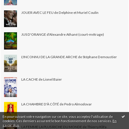
JOUER AVEC LE FEU de Delphine et Muriel Coulin
JUS D'ORANGE d'Alexandre Athané (court-métrage)
L'INCONNU DE LA GRANDE ARCHE de Stéphane Demoustier
LA CACHE de Lionel Baier
LA CHAMBRE D'À CÔTÉ de Pedro Almodovar
En poursuivant votre navigation sur ce site, vous acceptez l'utilisation de
cookies. Ces derniers assurent le bon fonctionnement de nos services.
En
savoir plus
.
LA FEMME LA PLUS RICHE DU MONDE de Thierry Klifa