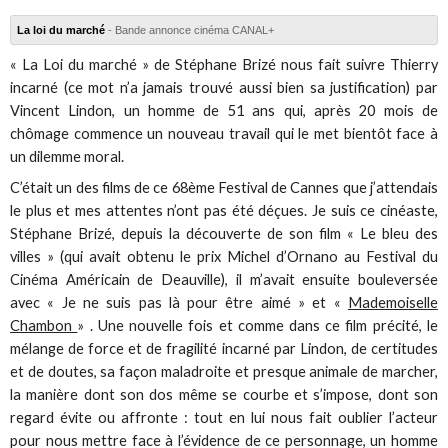
La loi du marché
- Bande annonce cinéma CANAL+
« La Loi du marché » de Stéphane Brizé nous fait suivre Thierry
incarné (ce mot n’a jamais trouvé aussi bien sa justification) par
Vincent Lindon, un homme de 51 ans qui, après 20 mois de
chômage commence un nouveau travail qui le met bientôt face à
un dilemme moral.
C’était un des films de ce 68ème Festival de Cannes que j’attendais
le plus et mes attentes n’ont pas été déçues. Je suis ce cinéaste,
Stéphane Brizé, depuis la découverte de son film « Le bleu des
villes » (qui avait obtenu le prix Michel d’Ornano au Festival du
Cinéma Américain de Deauville), il m’avait ensuite bouleversée
avec « Je ne suis pas là pour être aimé » et «
Mademoiselle
Chambon
» . Une nouvelle fois et comme dans ce film précité, le
mélange de force et de fragilité incarné par Lindon, de certitudes
et de doutes, sa façon maladroite et presque animale de marcher,
la manière dont son dos même se courbe et s’impose, dont son
regard évite ou affronte : tout en lui nous fait oublier l’acteur
pour nous mettre face à l’évidence de ce personnage, un homme