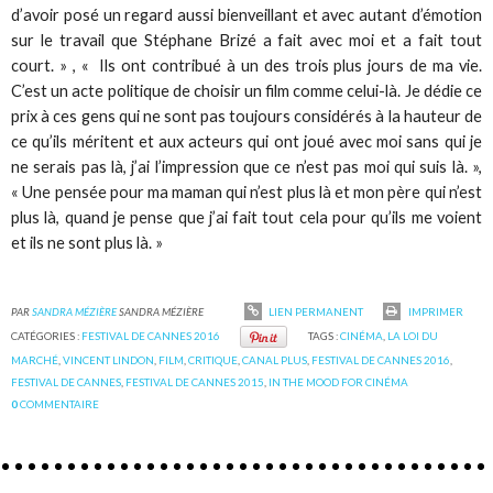
d’avoir posé un regard aussi bienveillant et avec autant d’émotion
sur le travail que Stéphane Brizé a fait avec moi et a fait tout
court. » , « Ils ont contribué à un des trois plus jours de ma vie.
C’est un acte politique de choisir un film comme celui-là. Je dédie ce
prix à ces gens qui ne sont pas toujours considérés à la hauteur de
ce qu’ils méritent et aux acteurs qui ont joué avec moi sans qui je
ne serais pas là, j’ai l’impression que ce n’est pas moi qui suis là. »,
« Une pensée pour ma maman qui n’est plus là et mon père qui n’est
plus là, quand je pense que j’ai fait tout cela pour qu’ils me voient
et ils ne sont plus là. »
PAR
SANDRA MÉZIÈRE
SANDRA MÉZIÈRE
LIEN PERMANENT
IMPRIMER
CATÉGORIES :
FESTIVAL DE CANNES 2016
TAGS :
CINÉMA
,
LA LOI DU
MARCHÉ
,
VINCENT LINDON
,
FILM
,
CRITIQUE
,
CANAL PLUS
,
FESTIVAL DE CANNES 2016
,
FESTIVAL DE CANNES
,
FESTIVAL DE CANNES 2015
,
IN THE MOOD FOR CINÉMA
0
COMMENTAIRE