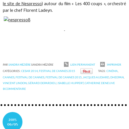
le site de Nespresso
) autour du film « Les 400 coups », orchestré
par le chef Florent Ladeyn.
PAR
SANDRA MÉZIÈRE
SANDRA MÉZIÈRE
LIEN PERMANENT
IMPRIMER
CATÉGORIES :
CESAR 2014
,
FESTIVAL DE CANNES 2015
TAGS :
CINÉMA
,
CANNES
,
FESTIVAL DE CANNES
,
FESTIVAL DE CANNES 2015
,
JACQUES AUDIARD
,
DHEEPAN
,
VINCENT LINDON
,
GÉRARD DEPARDIEU
,
ISABELLE HUPPERT
,
CATHERINE DENEUVE
0
COMMENTAIRE
2015
06/05