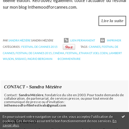
68ème édition. Retrouvez également toute l'actualité du festival
sur mon blog Inthemoodforcannes.com.
Lire la suite
PAR
SANDRA MÉZIÈRE
SANDRA MÉZIÈRE
LIEN PERMANENT
IMPRIMER
CATÉGORIES :
FESTIVAL DE CANNES 2015
TAGS :
CANNES
,
FESTIVAL DE
CANNES
,
FESTIVAL DE CANNES 2015
,
CINÉMA
,
FESTIVAL
,
ETHAN ET JOEL COEN
,
LAMBERT
WILSON
,
SISSAKO
,
INGRID BERGMAN
0
COMMENTAIRE
CONTACT - Sandra Mézière
Contact :
Sandra Mézière
, fondatrice du site en 2003. Pour toute demande de
collaboration, de partenariat, de services presse, ou pour tout envoi de
communiqué de presse ou d'invitation :
inthemoodforfilmfestivals@gmail.com
En poursuivant votre navigation sur ce site, vous acceptez l'utilisation de
cookies. Ces derniers assurent le bon fonctionnement de nos services.
En
PARTENARIATS
savoir plus
.