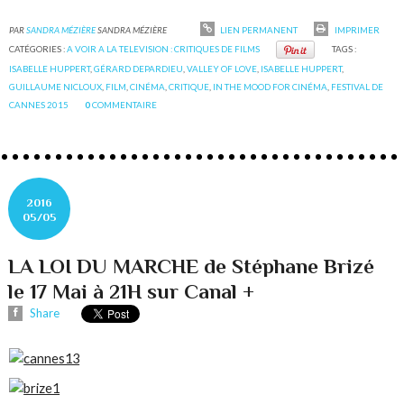
PAR
SANDRA MÉZIÈRE
SANDRA MÉZIÈRE
LIEN PERMANENT
IMPRIMER
CATÉGORIES :
A VOIR A LA TELEVISION : CRITIQUES DE FILMS
TAGS :
ISABELLE HUPPERT
,
GÉRARD DEPARDIEU
,
VALLEY OF LOVE
,
ISABELLE HUPPERT
,
GUILLAUME NICLOUX
,
FILM
,
CINÉMA
,
CRITIQUE
,
IN THE MOOD FOR CINÉMA
,
FESTIVAL DE
CANNES 2015
0
COMMENTAIRE
2016
05/05
LA LOI DU MARCHE de Stéphane Brizé
le 17 Mai à 21H sur Canal +
Share