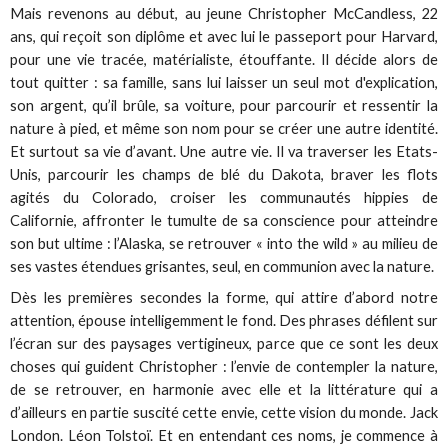
Mais revenons au début, au jeune Christopher McCandless, 22
ans, qui reçoit son diplôme et avec lui le passeport pour Harvard,
pour une vie tracée, matérialiste, étouffante. Il décide alors de
tout quitter : sa famille, sans lui laisser un seul mot d'explication,
son argent, qu’il brûle, sa voiture, pour parcourir et ressentir la
nature à pied, et même son nom pour se créer une autre identité.
Et surtout sa vie d’avant. Une autre vie. Il va traverser les Etats-
Unis, parcourir les champs de blé du Dakota, braver les flots
agités du Colorado, croiser les communautés hippies de
Californie, affronter le tumulte de sa conscience pour atteindre
son but ultime : l’Alaska, se retrouver « into the wild » au milieu de
ses vastes étendues grisantes, seul, en communion avec la nature.
Dès les premières secondes la forme, qui attire d’abord notre
attention, épouse intelligemment le fond. Des phrases défilent sur
l’écran sur des paysages vertigineux, parce que ce sont les deux
choses qui guident Christopher : l’envie de contempler la nature,
de se retrouver, en harmonie avec elle et la littérature qui a
d’ailleurs en partie suscité cette envie, cette vision du monde. Jack
London. Léon Tolstoï. Et en entendant ces noms, je commence à