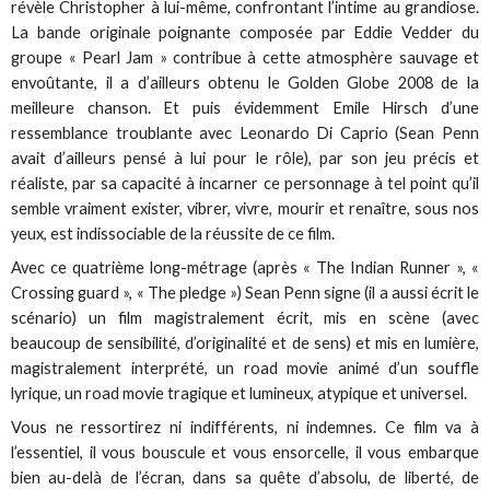
révèle Christopher à lui-même, confrontant l’intime au grandiose.
La bande originale poignante composée par Eddie Vedder du
groupe « Pearl Jam » contribue à cette atmosphère sauvage et
envoûtante, il a d’ailleurs obtenu le Golden Globe 2008 de la
meilleure chanson. Et puis évidemment Emile Hirsch d’une
ressemblance troublante avec Leonardo Di Caprio (Sean Penn
avait d’ailleurs pensé à lui pour le rôle), par son jeu précis et
réaliste, par sa capacité à incarner ce personnage à tel point qu’il
semble vraiment exister, vibrer, vivre, mourir et renaître, sous nos
yeux, est indissociable de la réussite de ce film.
Avec ce quatrième long-métrage (après « The Indian Runner », «
Crossing guard », « The pledge ») Sean Penn signe (il a aussi écrit le
scénario) un film magistralement écrit, mis en scène (avec
beaucoup de sensibilité, d’originalité et de sens) et mis en lumière,
magistralement interprété, un road movie animé d’un souffle
lyrique, un road movie tragique et lumineux, atypique et universel.
Vous ne ressortirez ni indifférents, ni indemnes. Ce film va à
l’essentiel, il vous bouscule et vous ensorcelle, il vous embarque
bien au-delà de l’écran, dans sa quête d’absolu, de liberté, de