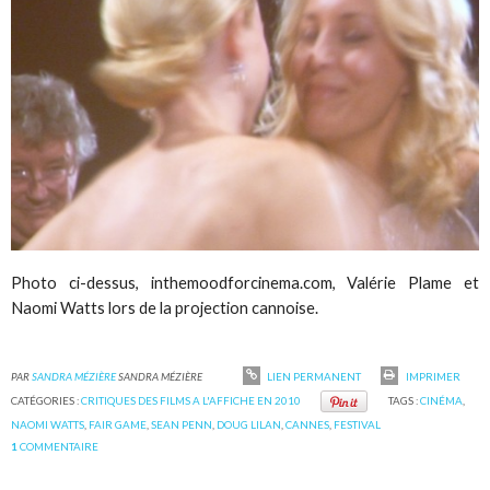
Photo ci-dessus, inthemoodforcinema.com, Valérie Plame et
Naomi Watts lors de la projection cannoise.
PAR
SANDRA MÉZIÈRE
SANDRA MÉZIÈRE
LIEN PERMANENT
IMPRIMER
CATÉGORIES :
CRITIQUES DES FILMS A L'AFFICHE EN 2010
TAGS :
CINÉMA
,
NAOMI WATTS
,
FAIR GAME
,
SEAN PENN
,
DOUG LILAN
,
CANNES
,
FESTIVAL
1
COMMENTAIRE