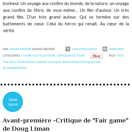
bonheur. Un voyage aux confins du monde, de la nature, un voyage
aux confins de l'être, de vous-même… Un film d’auteur. Un très
grand film. D'un très grand auteur. Qui se termine sur des
battements de cœur. Celui du héros qui renait. Au cœur de la
vérité.
PAR
SANDRA MÉZIÈRE
SANDRA MÉZIÈRE
LIEN PERMANENT
IMPRIMER
CATÉGORIES :
A VOIR A LA TELEVISION : CRITIQUES DE FILMS
TAGS :
INTO
THE WILD
,
TÉLÉVISION
,
CINÉMA
,
CRITIQUE
,
SEAN PENN
,
CRITIQUE 6TER
0
COMMENTAIRE
2010
30/10
Avant-première -Critique de "Fair game"
de Doug Liman