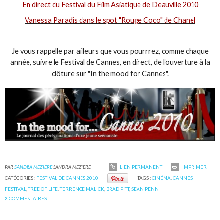
En direct du Festival du Film Asiatique de Deauville 2010
Vanessa Paradis dans le spot "Rouge Coco" de Chanel
Je vous rappelle par ailleurs que vous pourrrez, comme chaque
année, suivre le Festival de Cannes, en direct, de l'ouverture à la
clôture sur
"In the mood for Cannes".
PAR
SANDRA MÉZIÈRE
SANDRA MÉZIÈRE
LIEN PERMANENT
IMPRIMER
CATÉGORIES :
FESTIVAL DE CANNES 2010
TAGS :
CINÉMA
,
CANNES
,
FESTIVAL
,
TREE OF LIFE
,
TERRENCE MALICK
,
BRAD PITT
,
SEAN PENN
2
COMMENTAIRES