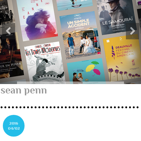
sean penn
2016
04/02