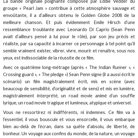
La bande originale poignante composée par Eddie Vedder du
groupe « Pearl Jam » contribue à cette atmosphère sauvage et
envoûtante, il a d’ailleurs obtenu le Golden Globe 2008 de la
meilleure chanson. Et puis évidemment Emile Hirsch d’une
ressemblance troublante avec Leonardo Di Caprio (Sean Penn
avait d’ailleurs pensé à lui pour le rôle), par son jeu précis et
réaliste, par sa capacité à incarner ce personnage à tel point qu’il
semble vraiment exister, vibrer, vivre, mourir et renaître, sous nos
yeux, est indissociable de la réussite de ce film.
Avec ce quatrième long-métrage (après « The Indian Runner », «
Crossing guard », « The pledge ») Sean Penn signe (il a aussi écrit le
scénario) un film magistralement écrit, mis en scène (avec
beaucoup de sensibilité, d’originalité et de sens) et mis en lumière,
magistralement interprété, un road movie animé d’un souffle
lyrique, un road movie tragique et lumineux, atypique et universel.
Vous ne ressortirez ni indifférents, ni indemnes. Ce film va à
l’essentiel, il vous bouscule et vous ensorcelle, il vous embarque
bien au-delà de l’écran, dans sa quête d’absolu, de liberté, de
bonheur. Un voyage aux confins du monde, de la nature, un voyage