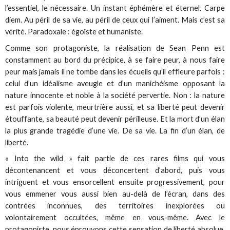
l’essentiel, le nécessaire. Un instant éphémère et éternel. Carpe
diem. Au péril de sa vie, au péril de ceux qui l’aiment. Mais c’est sa
vérité. Paradoxale : égoïste et humaniste.
Comme son protagoniste, la réalisation de Sean Penn est
constamment au bord du précipice, à se faire peur, à nous faire
peur mais jamais il ne tombe dans les écueils qu’il effleure parfois :
celui d’un idéalisme aveugle et d’un manichéisme opposant la
nature innocente et noble à la société pervertie. Non : la nature
est parfois violente, meurtrière aussi, et sa liberté peut devenir
étouffante, sa beauté peut devenir périlleuse. Et la mort d’un élan
la plus grande tragédie d’une vie. De sa vie. La fin d’un élan, de
liberté.
« Into the wild » fait partie de ces rares films qui vous
décontenancent et vous déconcertent d’abord, puis vous
intriguent et vous ensorcellent ensuite progressivement, pour
vous emmener vous aussi bien au-delà de l’écran, dans des
contrées inconnues, des territoires inexplorées ou
volontairement occultées, même en vous-même. Avec le
protagoniste, nous éprouvons cette sensation de liberté absolue,