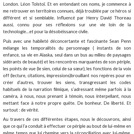
London. Léon Tolstoï. Et en entendant ces noms, je commence à
me retrouver en territoires connues, déjà troublée par ce héros si
différent et si semblable. Influencé par Henry David Thoreau
aussi, connu pour ses réflexions sur une vie loin de la
technologie…et pour la désobéissance civile.
Puis avec une habileté déconcertante et fascinante Sean Penn
mélange les temporalités du personnage ( instants de son
enfance, sa vie en Alaska, seul dans un bus au milieu de paysages
sidérants de beauté) et les rencontres marquantes de son périple,
les points de vue (le sien, celui de sa sœur), les fonctions de la voix
off (lecture, citations, impressions)brouillant nos repères pour en
créer d’autres, trouver les siens, transgressant les codes
habituels de la narration filmique, s’adressant même parfois à la
caméra, à nous, nous prenant à témoin, nous interpellant, nous
mettant face à notre propre quête. De bonheur. De liberté. Et
surtout : de vérité.
Au travers de ces différentes étapes, nous le découvrons, ainsi
que ce qui l’a conduit à effectuer ce périple au bout de lui-même en
même temps que lui chemine vers la réconciliation avec lui-même,