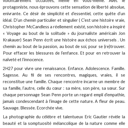
volontairement occultées, même en vous-même. Avec le
protagoniste, nous éprouvons cette sensation de liberté absolue,
enivrante. Ce désir de simplicité et d’essentiel, cette quête d’un
idéal. D’un chemin particulier et singulier ( C’est une histoire vraie,
Christopher McCandless a réellement existé, son histoire a inspiré
« Voyage au bout de la solitude » du journaliste américain Jon
Krakauer) Sean Penn écrit une histoire aux échos universels . Un
chemin au bout de la passion, au bout de soi, pour se (re)trouver.
Pour effacer les blessures de l’enfance. Et pour en retrouver la
naïveté et l’innocence.
2H27 pour vivre une renaissance. Enfance. Adolescence. Famille.
Sagesse. Au fil de ses rencontres, magiques, vraies, il se
reconstitue une famille. Chaque rencontre incarne un membre de
sa famille, l’autre, celle du cœur : sa mère, son père, sa sœur. Sur
chaque personnage Sean Penn porte un regard empli d’empathie,
jamais condescendant à l’image de cette nature. A fleur de peau.
Sauvage. Blessée. Ecorchée vive.
La photographie du célèbre et talentueux Eric Gautier révèle la
beauté et la somptuosité mélancolique de la nature comme elle