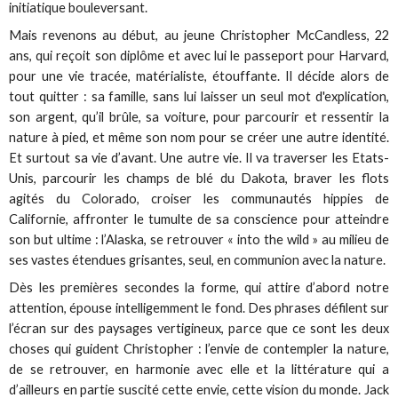
initiatique bouleversant.
Mais revenons au début, au jeune Christopher McCandless, 22
ans, qui reçoit son diplôme et avec lui le passeport pour Harvard,
pour une vie tracée, matérialiste, étouffante. Il décide alors de
tout quitter : sa famille, sans lui laisser un seul mot d'explication,
son argent, qu’il brûle, sa voiture, pour parcourir et ressentir la
nature à pied, et même son nom pour se créer une autre identité.
Et surtout sa vie d’avant. Une autre vie. Il va traverser les Etats-
Unis, parcourir les champs de blé du Dakota, braver les flots
agités du Colorado, croiser les communautés hippies de
Californie, affronter le tumulte de sa conscience pour atteindre
son but ultime : l’Alaska, se retrouver « into the wild » au milieu de
ses vastes étendues grisantes, seul, en communion avec la nature.
Dès les premières secondes la forme, qui attire d’abord notre
attention, épouse intelligemment le fond. Des phrases défilent sur
l’écran sur des paysages vertigineux, parce que ce sont les deux
choses qui guident Christopher : l’envie de contempler la nature,
de se retrouver, en harmonie avec elle et la littérature qui a
d’ailleurs en partie suscité cette envie, cette vision du monde. Jack