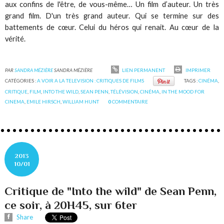
aux confins de l'être, de vous-même… Un film d’auteur. Un très
grand film. D'un très grand auteur. Qui se termine sur des
battements de cœur. Celui du héros qui renait. Au cœur de la
vérité.
PAR
SANDRA MÉZIÈRE
SANDRA MÉZIÈRE
LIEN PERMANENT
IMPRIMER
CATÉGORIES :
A VOIR A LA TELEVISION : CRITIQUES DE FILMS
TAGS :
CINÉMA
,
CRITIQUE
,
FILM
,
INTO THE WILD
,
SEAN PENN
,
TÉLÉVISION
,
CINÉMA
,
IN THE MOOD FOR
CINEMA
,
EMILE HIRSCH
,
WILLIAM HUNT
0
COMMENTAIRE
2013
10/01
Critique de "Into the wild" de Sean Penn,
ce soir, à 20H45, sur 6ter
Share