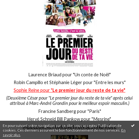
Laurence Briaud pour "Un conte de Noël"
Robin Campillo et Stéphanie Léger pour "Entre les murs"
Sophie Reine pour "
Le premier jour du reste de ta vie"
(Deuxième César pour "Le premier jour du reste de ta vie" après celui
attribué à Marc-André Grondin pour le meilleur espoir masculin.)
Francine Sandberg pour "Paris"
Hervé Schneid Bill Pankow pour "Mesrine"
En poursuivant votre navigation sur ce site, vous acceptez l'utilisation de
MEILLEUR ACTEUR DANS UN SECOND RÔLE
cookies. Ces derniers assurent le bon fonctionnement de nos services.
En
savoir plus
.