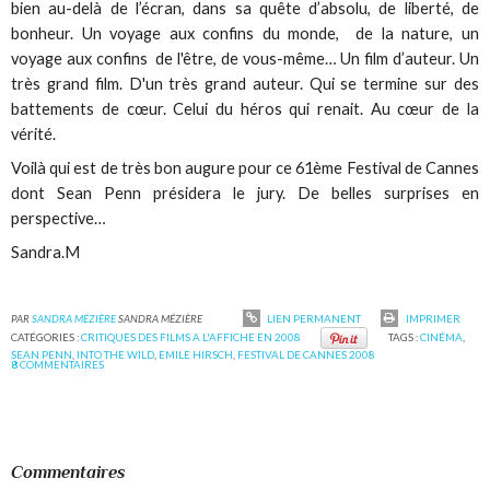
bien au-delà de l’écran, dans sa quête d’absolu, de liberté, de
bonheur. Un voyage aux confins du monde, de la nature, un
voyage aux confins de l'être, de vous-même… Un film d’auteur. Un
très grand film. D'un très grand auteur. Qui se termine sur des
battements de cœur. Celui du héros qui renait. Au cœur de la
vérité.
Voilà qui est de très bon augure pour ce 61ème Festival de Cannes
dont Sean Penn présidera le jury. De belles surprises en
perspective…
Sandra.M
PAR
SANDRA MÉZIÈRE
SANDRA MÉZIÈRE
LIEN PERMANENT
IMPRIMER
CATÉGORIES :
CRITIQUES DES FILMS A L'AFFICHE EN 2008
TAGS :
CINÉMA
,
SEAN PENN
,
INTO THE WILD
,
EMILE HIRSCH
,
FESTIVAL DE CANNES 2008
8
COMMENTAIRES
Commentaires