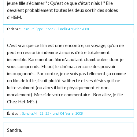
jeune fille s'éclamer " : Qu'est ce que c'était niais ! " Elle
devaient probablement toutes les deux sortir des soldes
d'H&M.
Écrit par :
Jean-Philippe
16h59
-
lundi 04
février 2008
C'est vrai que ce film est une rencontre, un voyage, qu'on ne
peut en ressortir indemne à moins d'être totalement
insensible. Rarement un film m'a autant chamboulée, donc je
vous comprends. Eh oui, le cinéma a encore des pouvoir
insoupçonnés. Par contre, je ne vois pas tellement ça comme
un film de lutte, il suit plutôt sa liberté et ses désirs qu'il ne
lutte vraiment (ou alors il lutte physiquement et non
moralement). Merci de votre commentaire...Bon allez, je file.
Chez Het M?:-)
Écrit par :
Sandra.M
22h25
-
lundi 04
février 2008
Sandra,