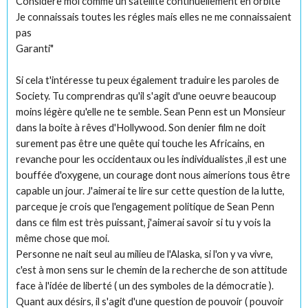
Considere moi comme un satellite continuellement en orbite
Je connaissais toutes les régles mais elles ne me connaissaient
pas
Garanti"
Si cela t'intéresse tu peux également traduire les paroles de
Society. Tu comprendras qu'il s'agit d'une oeuvre beaucoup
moins légère qu'elle ne te semble. Sean Penn est un Monsieur
dans la boite à rêves d'Hollywood. Son denier film ne doit
surement pas être une quête qui touche les Africains, en
revanche pour les occidentaux ou les individualistes ,il est une
bouffée d'oxygene, un courage dont nous aimerions tous être
capable un jour. J'aimerai te lire sur cette question de la lutte,
parceque je crois que l'engagement politique de Sean Penn
dans ce film est très puissant, j'aimerai savoir si tu y vois la
même chose que moi.
Personne ne nait seul au milieu de l'Alaska, si l'on y va vivre,
c'est à mon sens sur le chemin de la recherche de son attitude
face à l'idée de liberté ( un des symboles de la démocratie ).
Quant aux désirs, il s'agit d'une question de pouvoir ( pouvoir