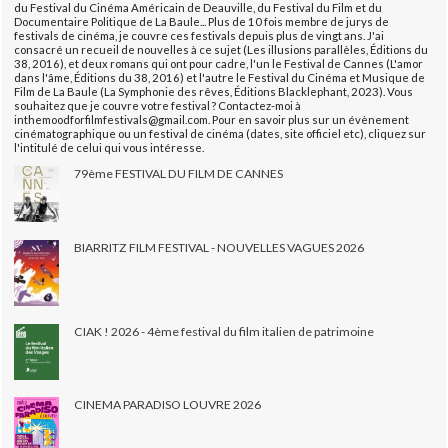
du Festival du Cinéma Américain de Deauville, du Festival du Film et du
Documentaire Politique de La Baule... Plus de 10 fois membre de jurys de
festivals de cinéma, je couvre ces festivals depuis plus de vingt ans. J'ai
consacré un recueil de nouvelles à ce sujet (Les illusions parallèles, Éditions du
38, 2016), et deux romans qui ont pour cadre, l'un le Festival de Cannes (L'amor
dans l'âme, Éditions du 38, 2016) et l'autre le Festival du Cinéma et Musique de
Film de La Baule (La Symphonie des rêves, Éditions Blacklephant, 2023). Vous
souhaitez que je couvre votre festival ? Contactez-moi à
inthemoodforfilmfestivals@gmail.com. Pour en savoir plus sur un évènement
cinématographique ou un festival de cinéma (dates, site officiel etc), cliquez sur
l'intitulé de celui qui vous intéresse.
79ème FESTIVAL DU FILM DE CANNES
BIARRITZ FILM FESTIVAL - NOUVELLES VAGUES 2026
CIAK ! 2026 - 4ème festival du film italien de patrimoine
CINEMA PARADISO LOUVRE 2026