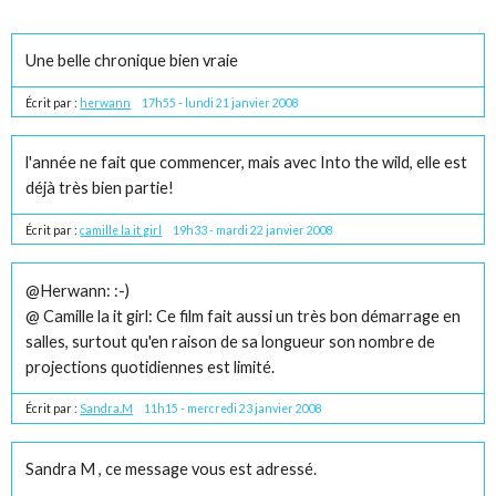
Une belle chronique bien vraie
Écrit par :
herwann
17h55
-
lundi 21
janvier 2008
l'année ne fait que commencer, mais avec Into the wild, elle est
déjà très bien partie!
Écrit par :
camille la it girl
19h33
-
mardi 22
janvier 2008
@Herwann: :-)
@ Camille la it girl: Ce film fait aussi un très bon démarrage en
salles, surtout qu'en raison de sa longueur son nombre de
projections quotidiennes est limité.
Écrit par :
Sandra.M
11h15
-
mercredi 23
janvier 2008
Sandra M , ce message vous est adressé.