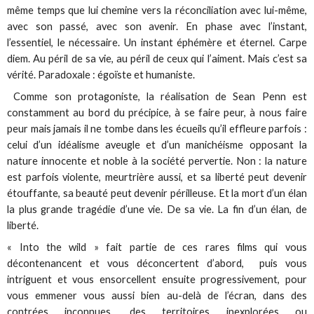
même temps que lui chemine vers la réconciliation avec lui-même,
avec son passé, avec son avenir. En phase avec l’instant,
l’essentiel, le nécessaire. Un instant éphémère et éternel. Carpe
diem. Au péril de sa vie, au péril de ceux qui l’aiment. Mais c’est sa
vérité. Paradoxale : égoïste et humaniste.
Comme son protagoniste, la réalisation de Sean Penn est
constamment au bord du précipice, à se faire peur, à nous faire
peur mais jamais il ne tombe dans les écueils qu’il effleure parfois :
celui d’un idéalisme aveugle et d’un manichéisme opposant la
nature innocente et noble à la société pervertie. Non : la nature
est parfois violente, meurtrière aussi, et sa liberté peut devenir
étouffante, sa beauté peut devenir périlleuse. Et la mort d’un élan
la plus grande tragédie d’une vie. De sa vie. La fin d’un élan, de
liberté.
« Into the wild » fait partie de ces rares films qui vous
décontenancent et vous déconcertent d’abord, puis vous
intriguent et vous ensorcellent ensuite progressivement, pour
vous emmener vous aussi bien au-delà de l’écran, dans des
contrées inconnues, des territoires inexplorées ou