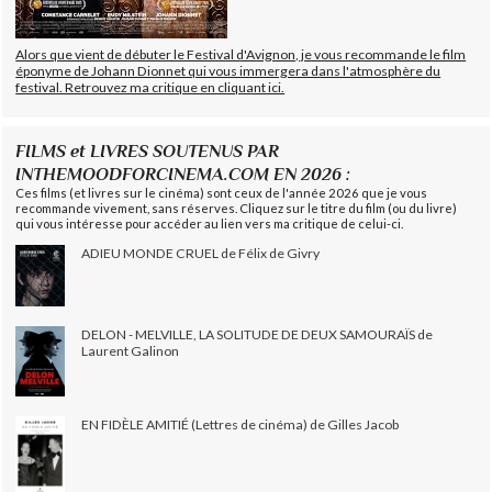
Alors que vient de débuter le Festival d'Avignon, je vous recommande le film
éponyme de Johann Dionnet qui vous immergera dans l'atmosphère du
festival. Retrouvez ma critique en cliquant ici.
FILMS et LIVRES SOUTENUS PAR
INTHEMOODFORCINEMA.COM EN 2026 :
Ces films (et livres sur le cinéma) sont ceux de l'année 2026 que je vous
recommande vivement, sans réserves. Cliquez sur le titre du film (ou du livre)
qui vous intéresse pour accéder au lien vers ma critique de celui-ci.
ADIEU MONDE CRUEL de Félix de Givry
DELON - MELVILLE, LA SOLITUDE DE DEUX SAMOURAÏS de
Laurent Galinon
EN FIDÈLE AMITIÉ (Lettres de cinéma) de Gilles Jacob