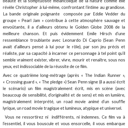
beauté et la somptuosité mélancolique de la nature comme elle
révèle Christopher à lui-même, confrontant l’intime au grandiose.
La bande originale poignante composée par Eddie Vedder du
groupe « Pearl Jam » contribue à cette atmosphère sauvage et
envoûtante, il a d’ailleurs obtenu le Golden Globe 2008 de la
meilleure chanson. Et puis évidemment Emile Hirsch d’une
ressemblance troublante avec Leonardo Di Caprio (Sean Penn
avait d’ailleurs pensé à lui pour le rôle), par son jeu précis et
réaliste, par sa capacité à incarner ce personnage à tel point qu’il
semble vraiment exister, vibrer, vivre, mourir et renaître, sous nos
yeux, est indissociable de la réussite de ce film.
Avec ce quatrième long-métrage (après « The Indian Runner »,
« Crossing guard », « The pledge ») Sean Penn signe (il a aussi écrit
le scénario) un film magistralement écrit, mis en scène (avec
beaucoup de sensibilité, d’originalité et de sens) et mis en lumière,
magistralement interprété, un road movie animé d’un souffle
lyrique, un road movie tragique et lumineux, atypique et universel.
Vous ne ressortirez ni indifférents, ni indemnes. Ce film va à
l’essentiel, il vous bouscule et vous ensorcelle, il vous embarque