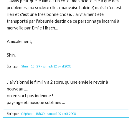
J'avais peur que le film ait un côté "ma société elle a que des
problèmes, ma société elle a mauvaise haleine", mais il n'en est
rien et c'est une très bonne chose. J'ai vraiment été
transporté par l'absurde destin de ce personnage incarné à
merveille par Emile Hirsch...
Amicalement,
Shin.
Écrit par :
Shin
18h29
-
samedi 12
avril 2008
J'ai visionné le film il y a 2 soirs, qu'une envie le revoir à
nouveau ....
on en sort pas indemne !
paysage et musique sublimes ...
Écrit par :
Céphée
18h30
-
samedi 09
août 2008