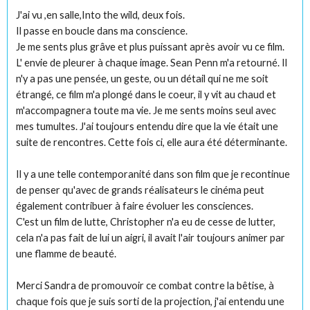
J'ai vu ,en salle,Into the wild, deux fois.
Il passe en boucle dans ma conscience.
Je me sents plus grâve et plus puissant après avoir vu ce film.
L' envie de pleurer à chaque image. Sean Penn m'a retourné. Il
n'y a pas une pensée, un geste, ou un détail qui ne me soit
étrangé, ce film m'a plongé dans le coeur, il y vit au chaud et
m'accompagnera toute ma vie. Je me sents moins seul avec
mes tumultes. J'ai toujours entendu dire que la vie était une
suite de rencontres. Cette fois ci, elle aura été déterminante.
Il y a une telle contemporanité dans son film que je recontinue
de penser qu'avec de grands réalisateurs le cinéma peut
également contribuer à faire évoluer les consciences.
C'est un film de lutte, Christopher n'a eu de cesse de lutter,
cela n'a pas fait de lui un aigri, il avait l'air toujours animer par
une flamme de beauté.
Merci Sandra de promouvoir ce combat contre la bêtise, à
chaque fois que je suis sorti de la projection, j'ai entendu une