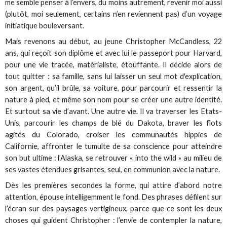
me semble penser à l’envers, du moins autrement, revenir moi aussi
(plutôt, moi seulement, certains n’en reviennent pas) d’un voyage
initiatique bouleversant.
Mais revenons au début, au jeune Christopher McCandless, 22
ans, qui reçoit son diplôme et avec lui le passeport pour Harvard,
pour une vie tracée, matérialiste, étouffante. Il décide alors de
tout quitter : sa famille, sans lui laisser un seul mot d'explication,
son argent, qu’il brûle, sa voiture, pour parcourir et ressentir la
nature à pied, et même son nom pour se créer une autre identité.
Et surtout sa vie d’avant. Une autre vie. Il va traverser les Etats-
Unis, parcourir les champs de blé du Dakota, braver les flots
agités du Colorado, croiser les communautés hippies de
Californie, affronter le tumulte de sa conscience pour atteindre
son but ultime : l’Alaska, se retrouver « into the wild » au milieu de
ses vastes étendues grisantes, seul, en communion avec la nature.
Dès les premières secondes la forme, qui attire d’abord notre
attention, épouse intelligemment le fond. Des phrases défilent sur
l’écran sur des paysages vertigineux, parce que ce sont les deux
choses qui guident Christopher : l’envie de contempler la nature,