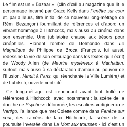
Le film est un « Bazaar » (clin d’œil au magazine que lit le
personnage incarné par Grace Kelly dans
Fenêtre sur cour
et, par ailleurs, titre initial de ce nouveau long-métrage de
Rémi Bezançon) fourmillant de références et d’abord un
vibrant hommage à Hitchcock, mais aussi au cinéma dans
son ensemble. Une jubilatoire chasse aux trésors pour
cinéphiles. Planent l’ombre de Belmondo dans
Le
Magnifique
de Philippe
de Broca
(François, lui aussi,
redessine la vie de son entourage dans les textes qu’il écrit)
de Woody Allen (de
Meurtre mystérieux à Manhattan
,
surtout, mais aussi
à sa déclaration d’amour au pouvoir de
l’illusion,
Minuit à Paris,
qui réenchante la Ville Lumière
)
et
de Lubitsch, ouvertement cité.
Ce long-métrage est cependant avant tout truffé de
références à Hitchcock avec, notamment : la scène de la
douche de
Psychose
détournée, les escaliers vertigineux de
Vertigo
, l’alliance que met Colette comme dans
Fenêtre sur
cour
, des caméos de faux Hitchcock, la scène de la
poursuite inversée dans
La Mort aux trousses
- ici c’est un