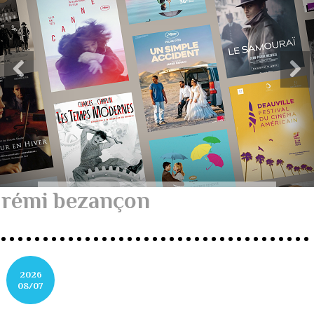
rémi bezançon
2026
08/07