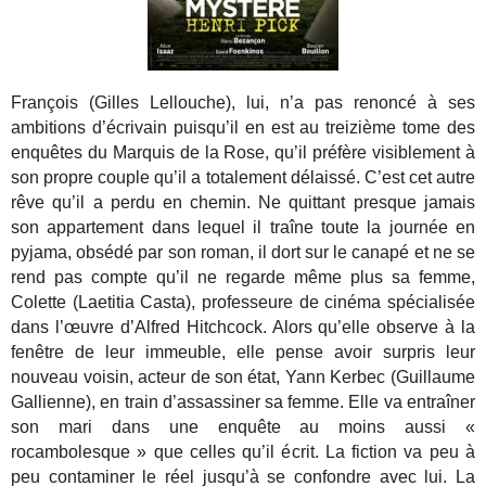
François (Gilles Lellouche), lui, n’a pas renoncé à ses
ambitions d’écrivain puisqu’il en est au treizième tome des
enquêtes du Marquis de la Rose, qu’il préfère visiblement à
son propre couple qu’il a totalement délaissé. C’est cet autre
rêve qu’il a perdu en chemin. Ne quittant presque jamais
son appartement dans lequel il traîne toute la journée en
pyjama, obsédé par son roman, il dort sur le canapé et ne se
rend pas compte qu’il ne regarde même plus sa femme,
Colette (Laetitia Casta), professeure de cinéma spécialisée
dans l’œuvre d’Alfred Hitchcock. Alors qu’elle observe à la
fenêtre de leur immeuble, elle pense avoir surpris leur
nouveau voisin, acteur de son état, Yann Kerbec (Guillaume
Gallienne), en train d’assassiner sa femme. Elle va entraîner
son mari dans une enquête au moins aussi «
rocambolesque » que celles qu’il écrit. La fiction va peu à
peu contaminer le réel jusqu’à se confondre avec lui. La