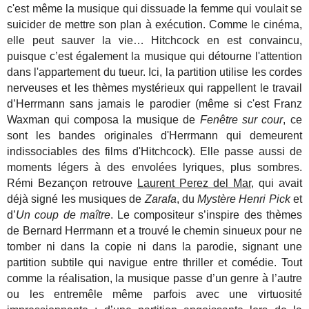
c'est même la musique qui dissuade la femme qui voulait se
suicider de mettre son plan à exécution. Comme le cinéma,
elle peut sauver la vie… Hitchcock en est convaincu,
puisque c’est également la musique qui détourne l'attention
dans l'appartement du tueur. Ici, la partition utilise les cordes
nerveuses et les thèmes mystérieux qui rappellent le travail
d’Herrmann sans jamais le parodier (même si c'est Franz
Waxman qui composa la musique de
Fenêtre sur cour
, ce
sont les bandes originales d'Herrmann qui demeurent
indissociables des films d'Hitchcock). Elle passe aussi de
moments légers à des envolées lyriques, plus sombres.
Rémi Bezançon retrouve
Laurent Perez del Mar
, qui avait
déjà signé les musiques de
Zarafa
, du
Mystère Henri Pick
et
d’
Un coup de maître
. Le compositeur s’inspire des thèmes
de Bernard Herrmann et a trouvé le chemin sinueux pour ne
tomber ni dans la copie ni dans la parodie, signant une
partition subtile qui navigue entre thriller et comédie. Tout
comme la réalisation, la musique passe d’un genre à l’autre
ou les entremêle même parfois avec une virtuosité