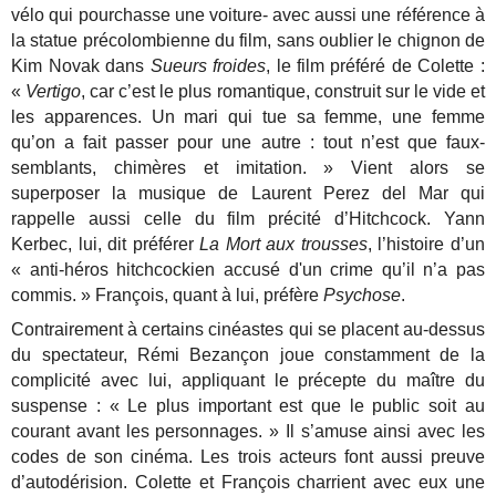
vélo qui pourchasse une voiture- avec aussi une référence à
la statue précolombienne du film, sans oublier le chignon de
Kim Novak dans
Sueurs froides
, le film préféré de Colette :
«
Vertigo
, car c’est le plus romantique, construit sur le vide et
les apparences. Un mari qui tue sa femme, une femme
qu’on a fait passer pour une autre : tout n’est que faux-
semblants, chimères et imitation. » Vient alors se
superposer la musique de Laurent Perez del Mar qui
rappelle aussi celle du film précité d’Hitchcock. Yann
Kerbec, lui, dit préférer
La Mort aux trousses
, l’histoire d’un
« anti-héros hitchcockien accusé d'un crime qu’il n’a pas
commis. » François, quant à lui, préfère
Psychose
.
Contrairement à certains cinéastes qui se placent au-dessus
du spectateur, Rémi Bezançon joue constamment de la
complicité avec lui, appliquant le précepte du maître du
suspense : « Le plus important est que le public soit au
courant avant les personnages. » Il s’amuse ainsi avec les
codes de son cinéma. Les trois acteurs font aussi preuve
d’autodérision. Colette et François charrient avec eux une