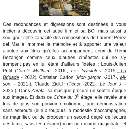
Ces redondances et digressions sont destinées à vous
inciter à découvrir cet autre film et sa BO, mais aussi à
souligner cette capacité des compositions de Laurent Perez
del Mar à imprimer la mémoire et à apporter une valeur
ajoutée aux films qu’elles accompagnent, ceux de Rémi
Bezançon comme ceux d’autres cinéastes qui ne s’y
trompent pas en lui étant d’ailleurs fidèles : Louis-Julien
Petit (
Carole Matthieu
-2016-,
Les Invisibles
-2019-,
La
Brigade
- 2022), Christian Carion (
Mon garçon
-2017-,
My
son
– 2021-), Claude Zidi.Jr (
Téno
r
-2022-,
Le Jour J
–
2025-). Dans
Zarafa,
sa musique procure un souffle épique
e
aux images. Et dans ce
Crime du 3
étage
, elle révèle une
fois de plus son pouvoir émotionnel, une démonstration
sans esbroufe (elle a toujours la modestie d’accompagner,
de magnifier, ou de proposer un second degré de lecture
des films, sans les dévorer) mais non moins magistrale, et