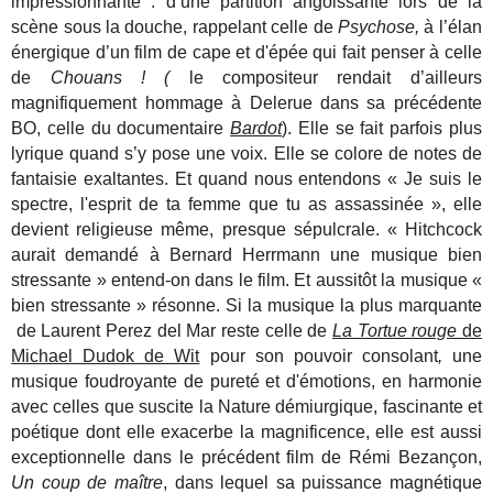
impressionnante : d’une partition angoissante lors de la
scène sous la douche, rappelant celle de
Psychose,
à l’élan
énergique d’un film de cape et d'épée qui fait penser à celle
de
Chouans ! (
le compositeur rendait d’ailleurs
magnifiquement hommage à Delerue dans sa précédente
BO, celle du documentaire
Bardot
). Elle se fait parfois plus
lyrique quand s’y pose une voix. Elle se colore de notes de
fantaisie exaltantes. Et quand nous entendons
« Je suis le
spectre, l'esprit de ta femme que tu as assassinée », elle
devient religieuse même, presque sépulcrale. « Hitchcock
aurait demandé à Bernard Herrmann une musique bien
stressante » entend-on dans le film. Et aussitôt la musique «
bien stressante » résonne. Si la musique la plus marquante
de Laurent Perez del Mar reste celle de
La Tortue rouge
de
Michael Dudok de Wit
pour son pouvoir consolant
,
une
musique foudroyante de pureté et d'émotions, en harmonie
avec celles que suscite la Nature démiurgique, fascinante et
poétique dont elle exacerbe la magnificence, elle est aussi
exceptionnelle dans le précédent film de Rémi Bezançon,
Un coup de maître
, dans lequel sa puissance magnétique