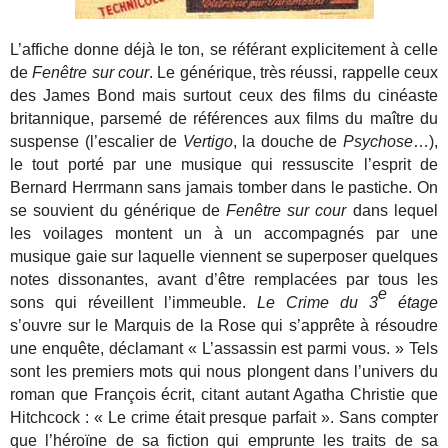
L’affiche donne déjà le ton, se référant explicitement à celle
de
Fenêtre sur cour
. Le générique, très réussi, rappelle ceux
des James Bond mais surtout ceux des films du cinéaste
britannique, parsemé de références aux films du maître du
suspense (l’escalier de
Vertigo
, la douche de
Psychose
…),
le tout porté par une musique qui ressuscite l’esprit de
Bernard Herrmann sans jamais tomber dans le pastiche. On
se souvient du générique de
Fenêtre sur cour
dans lequel
les voilages montent un à un accompagnés par une
musique gaie sur laquelle viennent se superposer quelques
notes dissonantes, avant d’être remplacées par tous les
e
sons qui réveillent l’immeuble.
Le Crime du 3
étage
s’ouvre sur le Marquis de la Rose qui s’apprête à résoudre
une enquête, déclamant « L’assassin est parmi vous. » Tels
sont les premiers mots qui nous plongent dans l’univers du
roman que François écrit, citant autant Agatha Christie que
Hitchcock : « Le crime était presque parfait ». Sans compter
que l’héroïne de sa fiction qui emprunte les traits de sa