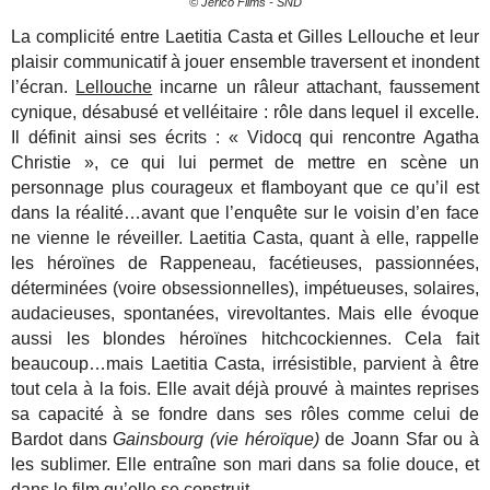
© Jerico Films - SND
La complicité entre Laetitia Casta et Gilles Lellouche et leur
plaisir communicatif à jouer ensemble traversent et inondent
l’écran.
Lellouche
incarne un râleur attachant, faussement
cynique, désabusé et velléitaire : rôle dans lequel il excelle.
Il définit ainsi ses écrits : « Vidocq qui rencontre Agatha
Christie », ce qui lui permet de mettre en scène un
personnage plus courageux et flamboyant que ce qu’il est
dans la réalité…avant que l’enquête sur le voisin d’en face
ne vienne le réveiller. Laetitia Casta, quant à elle, rappelle
les héroïnes de Rappeneau, facétieuses, passionnées,
déterminées (voire obsessionnelles), impétueuses, solaires,
audacieuses, spontanées, virevoltantes. Mais elle évoque
aussi les blondes héroïnes hitchcockiennes. Cela fait
beaucoup…mais Laetitia Casta, irrésistible, parvient à être
tout cela à la fois. Elle avait déjà prouvé à maintes reprises
sa capacité à se fondre dans ses rôles comme celui de
Bardot dans
Gainsbourg (vie héroïque)
de Joann Sfar ou à
les sublimer. Elle entraîne son mari dans sa folie douce, et
dans le film qu’elle se construit.