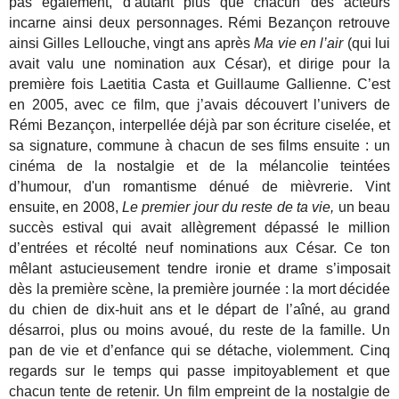
pas également, d’autant plus que chacun des acteurs
incarne ainsi deux personnages. Rémi Bezançon retrouve
ainsi Gilles Lellouche, vingt ans après
Ma vie en l’air
(qui lui
avait valu une nomination aux César), et dirige pour la
première fois Laetitia Casta et Guillaume Gallienne. C’est
en 2005, avec ce film, que j’avais découvert l’univers de
Rémi Bezançon, interpellée déjà par son écriture ciselée, et
sa signature, commune à chacun de ses films ensuite : un
cinéma de la nostalgie et de la mélancolie teintées
d’humour, d'un romantisme dénué de mièvrerie. Vint
ensuite, en 2008,
Le premier jour du reste de ta vie,
un beau
succès estival qui avait allègrement dépassé le million
d’entrées et récolté neuf nominations aux César. Ce ton
mêlant astucieusement tendre ironie et drame s’imposait
dès la première scène, la première journée : la mort décidée
du chien de dix-huit ans et le départ de l’aîné, au grand
désarroi, plus ou moins avoué, du reste de la famille. Un
pan de vie et d’enfance qui se détache, violemment. Cinq
regards sur le temps qui passe impitoyablement et que
chacun tente de retenir. Un film empreint de la nostalgie de