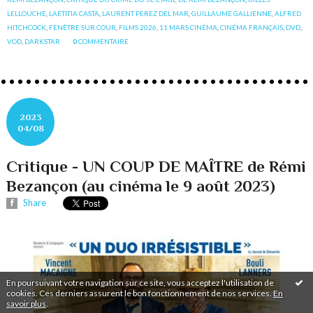
LELLOUCHE
,
LAETITIA CASTA
,
LAURENT PEREZ DEL MAR
,
GUILLAUME GALLIENNE
,
ALFRED
HITCHCOCK
,
FENÊTRE SUR COUR
,
FILMS 2026
,
11 MARS CINÉMA
,
CINÉMA FRANÇAIS
,
DVD
,
VOD
,
DARKSTAR
0
COMMENTAIRE
2023
04/08
Critique - UN COUP DE MAÎTRE de Rémi
Bezançon (au cinéma le 9 août 2023)
Share
En poursuivant votre navigation sur ce site, vous acceptez l'utilisation de
cookies. Ces derniers assurent le bon fonctionnement de nos services.
En
savoir plus
.