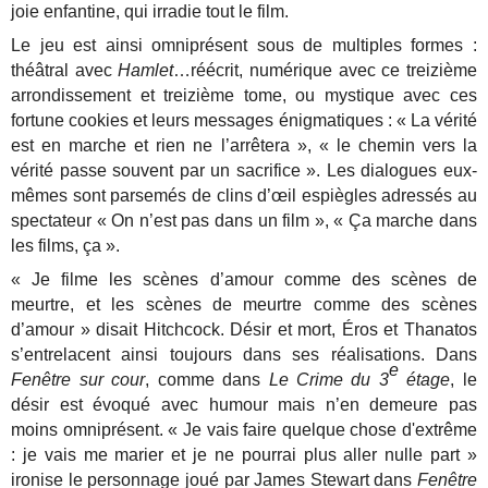
joie enfantine, qui irradie tout le film.
Le jeu est ainsi omniprésent sous de multiples formes :
théâtral avec
Hamlet
…réécrit, numérique avec ce treizième
arrondissement et treizième tome, ou mystique avec ces
fortune cookies et leurs messages énigmatiques : « La vérité
est en marche et rien ne l’arrêtera », « le chemin vers la
vérité passe souvent par un sacrifice ». Les dialogues eux-
mêmes sont parsemés de clins d’œil espiègles adressés au
spectateur « On n’est pas dans un film », « Ça marche dans
les films, ça ».
« Je filme les scènes d’amour comme des scènes de
meurtre, et les scènes de meurtre comme des scènes
d’amour » disait Hitchcock. Désir et mort, Éros et Thanatos
s’entrelacent ainsi toujours dans ses réalisations. Dans
e
Fenêtre sur cour
, comme dans
Le Crime du 3
étage
, le
désir est évoqué avec humour mais n’en demeure pas
moins omniprésent. « Je vais faire quelque chose d'extrême
: je vais me marier et je ne pourrai plus aller nulle part »
ironise le personnage joué par James Stewart dans
Fenêtre