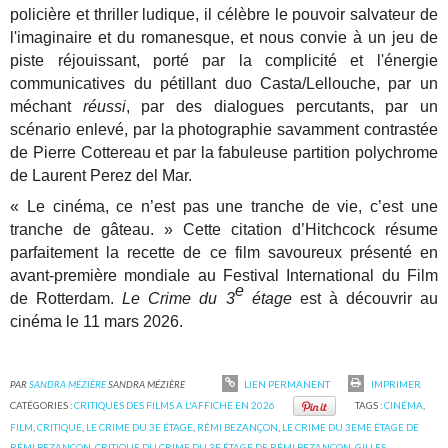
policière et thriller ludique, il célèbre le pouvoir salvateur de
l'imaginaire et du romanesque, et nous convie à un jeu de
piste réjouissant, porté par la complicité et l'énergie
communicatives du pétillant duo Casta/Lellouche, par un
méchant
réussi
, par des dialogues percutants, par un
scénario enlevé, par la photographie savamment contrastée
de Pierre Cottereau et par la fabuleuse partition polychrome
de Laurent Perez del Mar.
« Le cinéma, ce n’est pas une tranche de vie, c’est une
tranche de gâteau. »
Cette citation d’Hitchcock résume
parfaitement la recette de ce film savoureux présenté en
avant-première mondiale au Festival International du Film
e
de Rotterdam.
Le Crime du 3
étage
est à découvrir au
cinéma le 11 mars 2026.
PAR
SANDRA MÉZIÈRE
SANDRA MÉZIÈRE
LIEN PERMANENT
IMPRIMER
CATÉGORIES :
CRITIQUES DES FILMS A L'AFFICHE EN 2026
TAGS :
CINÉMA
,
FILM
,
CRITIQUE
,
LE CRIME DU 3E ÉTAGE
,
RÉMI BEZANÇON
,
LE CRIME DU 3EME ÉTAGE DE
RÉMI BEZANÇON
,
CRITIQUE DU CRIME DU 3E ÉTAGE DE RÉMI BEZANÇON
,
GILLES