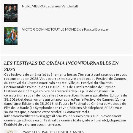
NUREMBERG de James Vanderbilt
VICTOR COMME TOUT LE MONDE de Pascal Bonitzer
LES FESTIVALS DE CINÉMA INCONTOURNABLES EN
2026
Ces festivals de cinéma (et évènements liés au 7ème art) sont ceux que je vous
recommande en 2026. Vous pourrez me suivre en direct du Festival de Cannes,
du Festival du Cinéma Américain de Deauville, du Festival du Film et du
Documentaire Politique de La Baule... Plus de 10 fois membre de jurys de
festivals de cinéma, je couvre ces festivals depuis plus de vingt ans. J'ai
consacré un recueil de nouvelles à ce sujet (Les illusions parallèles, Éditions du
38, 2016), et deux romans qui ont pour cadre, l'un le Festival de Cannes (L'amor
dans l'âme, Éditions du 38, 2016) et l'autre le Festival du Cinéma et Musique de
Film de La Baule (La Symphonie des rêves, Éditions Blacklephant, 2023). Vous
souhaitez que je couvre votre festival ? Contactez-moi à
inthemoodforfilmfestivals@gmail.com. Pour en savoir plus sur un évènement
cinématographique ou un festival de cinéma (dates, site officiel etc), cliquez sur
l'intitulé de celui qui vous intéresse.
79ème FESTIVAL DU FILM DE CANNES