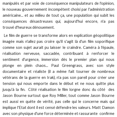
manipulés et par voie de conséquence manipulateurs de l'opinion,
le nouveau gouvernement incompétent choisi par l'administration
américaine... et au milieu de tout ça, une population qui subit les
conséquences désastreuses qui, aujourd'hui encore, n'a pas
trouvé d'heureux dénouement.
Le film de guerre se transforme alors en explication géopolitique
imagée mais n'allez pas croire qu'il s'agit là d'un film soporifique
comme son sujet aurait pu laisser le craindre. Caméra à l'épaule,
réalisation nerveuse, saccadée, contribuant à renforcer le
sentiment d'urgence, immersion dès le premier plan qui nous
plonge en plein chaos... Paul Greengrass, avec son style
documentaire et réaliste (il a même fait tourner de nombreux
vétérans de la guerre en Irak), n'a pas son pareil pour créer une
tension qui nous emporte dans le début et ne nous quitte plus
jusqu'à la fin. Côté réalisation le film lorgne donc du côté des
Jason Bourne surtout que Roy Miller, tout comme Jason Bourne
est aussi en quête de vérité, pas celle qui le concerne mais qui
implique l'Etat dont il est censé défendre les valeurs. Matt Damon
avec son physique d'une force déterminée et rassurante confirme