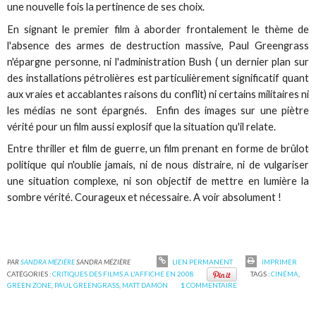
une nouvelle fois la pertinence de ses choix.
En signant le premier film à aborder frontalement le thème de
l'absence des armes de destruction massive, Paul Greengrass
n'épargne personne, ni l'administration Bush ( un dernier plan sur
des installations pétrolières est particulièrement significatif quant
aux vraies et accablantes raisons du conflit) ni certains militaires ni
les médias ne sont épargnés. Enfin des images sur une piètre
vérité pour un film aussi explosif que la situation qu'il relate.
Entre thriller et film de guerre, un film prenant en forme de brûlot
politique qui n'oublie jamais, ni de nous distraire, ni de vulgariser
une situation complexe, ni son objectif de mettre en lumière la
sombre vérité. Courageux et nécessaire. A voir absolument !
PAR
SANDRA MÉZIÈRE
SANDRA MÉZIÈRE
LIEN PERMANENT
IMPRIMER
CATÉGORIES :
CRITIQUES DES FILMS A L'AFFICHE EN 2008
TAGS :
CINÉMA
,
GREEN ZONE
,
PAUL GREENGRASS
,
MATT DAMON
1
COMMENTAIRE