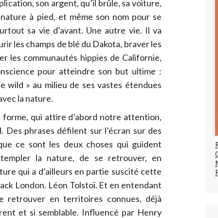
plication, son argent, qu’il brûle, sa voiture,
la nature à pied, et même son nom pour se
urtout sa vie d’avant. Une autre vie. Il va
urir les champs de blé du Dakota, braver les
ser les communautés hippies de Californie,
onscience pour atteindre son but ultime :
the wild » au milieu de ses vastes étendues
avec la nature.
forme, qui attire d’abord notre attention,
. Des phrases défilent sur l’écran sur des
que ce sont les deux choses qui guident
ntempler la nature, de se retrouver, en
ture qui a d’ailleurs en partie suscité cette
Jack London. Léon Tolstoï. Et en entendant
retrouver en territoires connues, déjà
érent et si semblable. Influencé par Henry