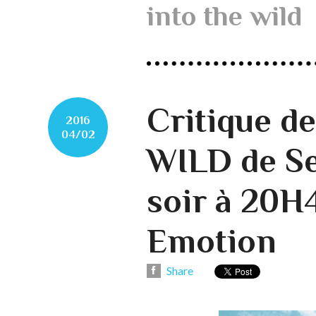
into the wild
Critique d
2016
04/02
WILD de S
soir à 20H
Emotion
Share