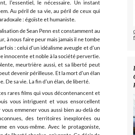
nt, l’essentiel, le nécessaire. Un instant
m. Au péril de sa vie, au péril de ceux qui
Paradoxale : égoïste et humaniste.
alisation de Sean Penn est constamment au
ur, à nous faire peur mais jamais il ne tombe
parfois : celui d’un idéalisme aveugle et d’un
 innocente et noble à la société pervertie.
lente, meurtrière aussi, et sa liberté peut
eut devenir périlleuse. Et la mort d’un élan
. De sa vie. La fin d’un élan, de liberté.
e ces rares films qui vous décontenancent et
uis vous intriguent et vous ensorcellent
r vous emmener vous aussi bien au-delà de
nconnues, des territoires inexplorées ou
ême en vous-même. Avec le protagoniste,