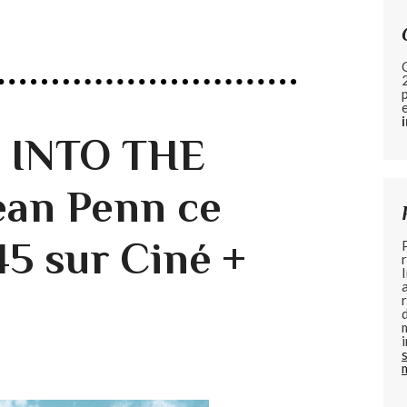
e INTO THE
ean Penn ce
45 sur Ciné +