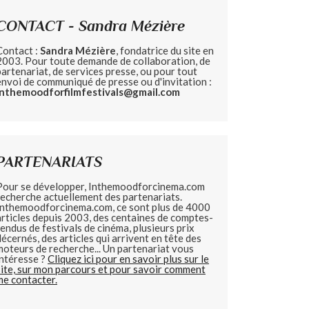
CONTACT - Sandra Mézière
Contact :
Sandra Mézière
, fondatrice du site en
2003. Pour toute demande de collaboration, de
partenariat, de services presse, ou pour tout
envoi de communiqué de presse ou d'invitation :
inthemoodforfilmfestivals@gmail.com
PARTENARIATS
Pour se développer, Inthemoodforcinema.com
recherche actuellement des partenariats.
Inthemoodforcinema.com, ce sont plus de 4000
articles depuis 2003, des centaines de comptes-
rendus de festivals de cinéma, plusieurs prix
décernés, des articles qui arrivent en tête des
moteurs de recherche... Un partenariat vous
intéresse ?
Cliquez ici pour en savoir plus sur le
site, sur mon parcours et pour savoir comment
me contacter.