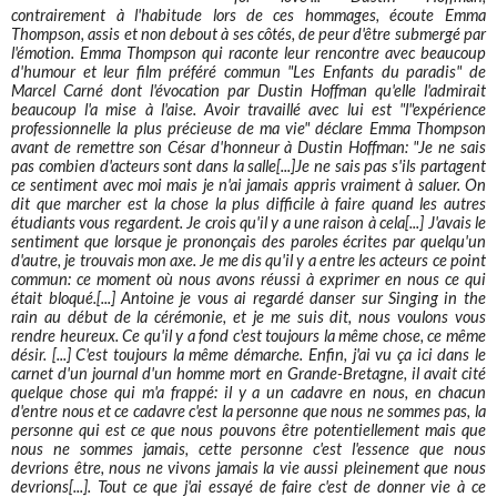
contrairement à l'habitude lors de ces hommages, écoute Emma
Thompson, assis et non debout à ses côtés, de peur d'être submergé par
l'émotion. Emma Thompson qui raconte leur rencontre avec beaucoup
d'humour et leur film préféré commun "Les Enfants du paradis" de
Marcel Carné dont l'évocation par Dustin Hoffman qu'elle l'admirait
beaucoup l'a mise à l'aise. Avoir travaillé avec lui est "l"expérience
professionnelle la plus précieuse de ma vie" déclare Emma Thompson
avant de remettre son César d'honneur à Dustin Hoffman: "Je ne sais
pas combien d'acteurs sont dans la salle[...]Je ne sais pas s'ils partagent
ce sentiment avec moi mais je n'ai jamais appris vraiment à saluer. On
dit que marcher est la chose la plus difficile à faire quand les autres
étudiants vous regardent. Je crois qu'il y a une raison à cela[...] J'avais le
sentiment que lorsque je prononçais des paroles écrites par quelqu'un
d'autre, je trouvais mon axe. Je me dis qu'il y a entre les acteurs ce point
commun: ce moment où nous avons réussi à exprimer en nous ce qui
était bloqué.[...] Antoine je vous ai regardé danser sur Singing in the
rain au début de la cérémonie, et je me suis dit, nous voulons vous
rendre heureux. Ce qu'il y a fond c'est toujours la même chose, ce même
désir. [...] C'est toujours la même démarche. Enfin, j'ai vu ça ici dans le
carnet d'un journal d'un homme mort en Grande-Bretagne, il avait cité
quelque chose qui m'a frappé: il y a un cadavre en nous, en chacun
d'entre nous et ce cadavre c'est la personne que nous ne sommes pas, la
personne qui est ce que nous pouvons être potentiellement mais que
nous ne sommes jamais, cette personne c'est l'essence que nous
devrions être, nous ne vivons jamais la vie aussi pleinement que nous
devrions[...]. Tout ce que j'ai essayé de faire c'est de donner vie à ce