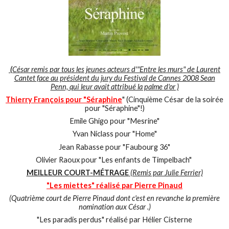
(
César remis par tous les jeunes acteurs d'"Entre les murs" de Laurent
Cantet face au président du jury du Festival de Cannes 2008 Sean
Penn, qui leur avait attribué la palme d'or )
Thierry François pour "Séraphine
" (Cinquième César de la soirée
pour "Séraphine"!)
Emile Ghigo pour "Mesrine"
Yvan Niclass pour "Home"
Jean Rabasse pour "Faubourg 36"
Olivier Raoux pour "Les enfants de Timpelbach"
MEILLEUR COURT-MÉTRAGE
(Remis par Julie Ferrier)
"Les miettes" réalisé par Pierre Pinaud
(Quatrième court de Pierre Pinaud dont c'est en revanche la première
nomination aux César .)
"Les paradis perdus" réalisé par Hélier Cisterne