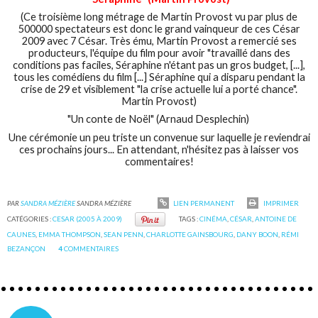
(Ce troisième long métrage de Martin Provost vu par plus de
500000 spectateurs est donc le grand vainqueur de ces César
2009 avec 7 César. Très ému, Martin Provost a remercié ses
producteurs, l'équipe du film pour avoir "travaillé dans des
conditions pas faciles, Séraphine n'étant pas un gros budget, [...],
tous les comédiens du film [...] Séraphine qui a disparu pendant la
crise de 29 et visiblement "la crise actuelle lui a porté chance".
Martin Provost)
"Un conte de Noël" (Arnaud Desplechin)
Une cérémonie un peu triste un convenue sur laquelle je reviendrai
ces prochains jours... En attendant, n'hésitez pas à laisser vos
commentaires!
PAR
SANDRA MÉZIÈRE
SANDRA MÉZIÈRE
LIEN PERMANENT
IMPRIMER
CATÉGORIES :
CESAR (2005 À 2009)
TAGS :
CINÉMA
,
CÉSAR
,
ANTOINE DE
CAUNES
,
EMMA THOMPSON
,
SEAN PENN
,
CHARLOTTE GAINSBOURG
,
DANY BOON
,
RÉMI
BEZANÇON
4
COMMENTAIRES