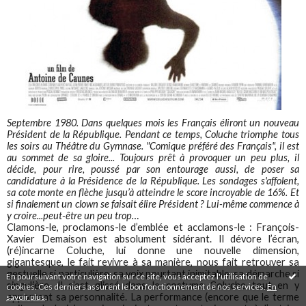
Septembre 1980. Dans quelques mois les Français éliront un nouveau
Président de la République. Pendant ce temps, Coluche triomphe tous
les soirs au Théâtre du Gymnase. "Comique préféré des Français", il est
au sommet de sa gloire... Toujours prêt à provoquer un peu plus, il
décide, pour rire, poussé par son entourage aussi, de poser sa
candidature à la Présidence de la République. Les sondages s'affolent,
sa cote monte en flèche jusqu’à atteindre le score incroyable de 16%. Et
si finalement un clown se faisait élire Président ? Lui-même commence à
y croire...peut-être un peu trop…
Clamons-le, proclamons-le d’emblée et acclamons-le : François-
Xavier Demaison est absolument sidérant. Il dévore l’écran,
(ré)incarne Coluche, lui donne une nouvelle dimension,
gigantesque, le fait revivre à sa manière, nous fait retrouver sa
gestuelle si particulière, sa voix pourtant inimitable, sa démarche si
En poursuivant votre navigation sur ce site, vous acceptez l'utilisation de
singulière. Il s’est glissé dans le costume Coluche tout en y
cookies. Ces derniers assurent le bon fonctionnement de nos services.
En
apportant sa personnalité. La performance (encore que le terme
savoir plus
.