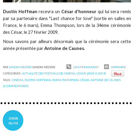
Dustin Hoffman
recevra un
César d'honneur
qui lui sera remis
par sa partenaire dans "Last chance for love" (sortie en salles en
France, le 6 mars), Emma Thompson, lors de la 34ème cérémonie
des César, le 27 février 2009.
Nous savons par ailleurs désormais que la cérémonie sera cette
année présentée par
Antoine de Caunes.
PAR
SANDRA MÉZIÈRE
SANDRA MÉZIÈRE
LIEN PERMANENT
IMPRIMER
CATÉGORIES :
ACTUALITÉ DES FESTIVALS DE CINÉMA
,
CESAR (2005 À 2009)
TAGS :
CINÉMA
,
DUSTIN HOFFMAN
,
EMMA THOMPSON
,
CÉSAR
,
ANTOINE DE CAUNES
2
COMMENTAIRES
2008
16/10