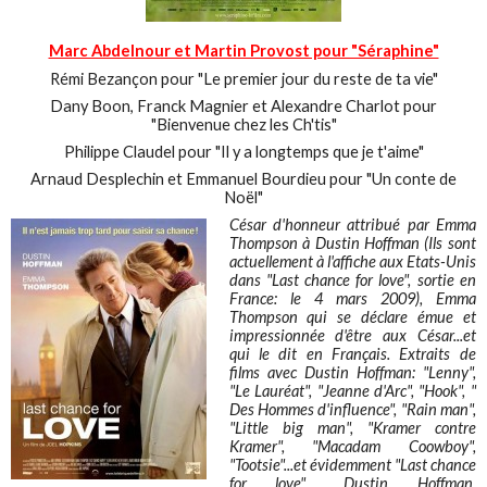
Marc Abdelnour et Martin Provost pour "Séraphine"
Rémi Bezançon pour "Le premier jour du reste de ta vie"
Dany Boon, Franck Magnier et Alexandre Charlot pour
"Bienvenue chez les Ch'tis"
Philippe Claudel pour "Il y a longtemps que je t'aime"
Arnaud Desplechin et Emmanuel Bourdieu pour "Un conte de
Noël"
César d'honneur attribué par Emma
Thompson à Dustin Hoffman (Ils sont
actuellement à l'affiche aux Etats-Unis
dans "Last chance for love", sortie en
France: le 4 mars 2009), Emma
Thompson qui se déclare émue et
impressionnée d'être aux César...et
qui le dit en Français. Extraits de
films avec Dustin Hoffman: "Lenny",
"Le Lauréat", "Jeanne d'Arc", "Hook", "
Des Hommes d'influence", "Rain man",
"Little big man", "Kramer contre
Kramer", "Macadam Coowboy",
"Tootsie"...et évidemment "Last chance
for love"... Dustin Hoffman,