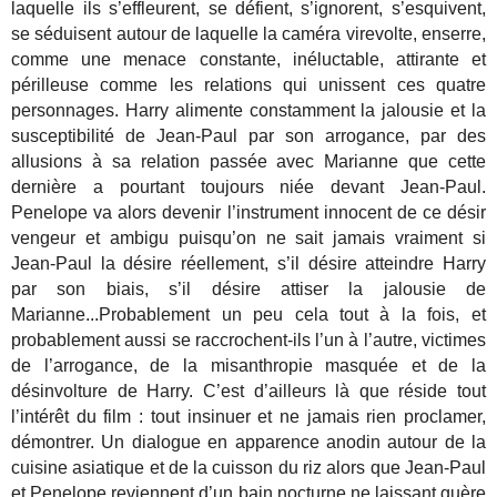
laquelle ils s’effleurent, se défient, s’ignorent, s’esquivent,
se séduisent autour de laquelle la caméra virevolte, enserre,
comme une menace constante, inéluctable, attirante et
périlleuse comme les relations qui unissent ces quatre
personnages. Harry alimente constamment la jalousie et la
susceptibilité de Jean-Paul par son arrogance, par des
allusions à sa relation passée avec Marianne que cette
dernière a pourtant toujours niée devant Jean-Paul.
Penelope va alors devenir l’instrument innocent de ce désir
vengeur et ambigu puisqu’on ne sait jamais vraiment si
Jean-Paul la désire réellement, s’il désire atteindre Harry
par son biais, s’il désire attiser la jalousie de
Marianne...Probablement un peu cela tout à la fois, et
probablement aussi se raccrochent-ils l’un à l’autre, victimes
de l’arrogance, de la misanthropie masquée et de la
désinvolture de Harry. C’est d’ailleurs là que réside tout
l’intérêt du film : tout insinuer et ne jamais rien proclamer,
démontrer. Un dialogue en apparence anodin autour de la
cuisine asiatique et de la cuisson du riz alors que Jean-Paul
et Penelope reviennent d’un bain nocturne ne laissant guère