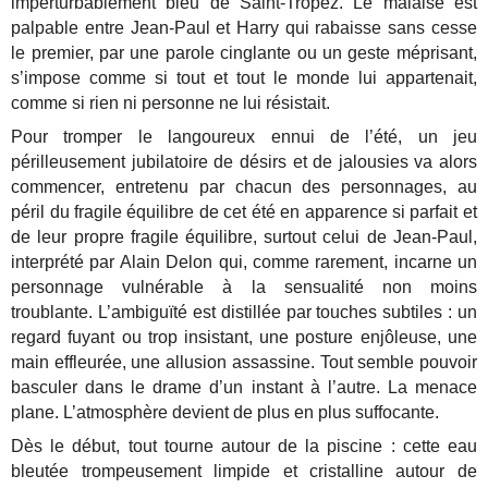
imperturbablement bleu de Saint-Tropez. Le malaise est
palpable entre Jean-Paul et Harry qui rabaisse sans cesse
le premier, par une parole cinglante ou un geste méprisant,
s’impose comme si tout et tout le monde lui appartenait,
comme si rien ni personne ne lui résistait.
Pour tromper le langoureux ennui de l’été, un jeu
périlleusement jubilatoire de désirs et de jalousies va alors
commencer, entretenu par chacun des personnages, au
péril du fragile équilibre de cet été en apparence si parfait et
de leur propre fragile équilibre, surtout celui de Jean-Paul,
interprété par Alain Delon qui, comme rarement, incarne un
personnage vulnérable à la sensualité non moins
troublante. L’ambiguïté est distillée par touches subtiles : un
regard fuyant ou trop insistant, une posture enjôleuse, une
main effleurée, une allusion assassine. Tout semble pouvoir
basculer dans le drame d’un instant à l’autre. La menace
plane. L’atmosphère devient de plus en plus suffocante.
Dès le début, tout tourne autour de la piscine : cette eau
bleutée trompeusement limpide et cristalline autour de