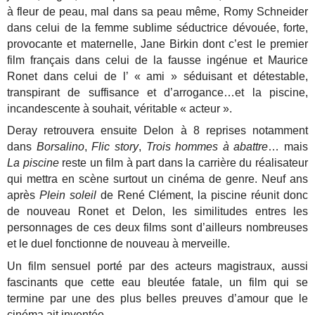
à fleur de peau, mal dans sa peau même, Romy Schneider
dans celui de la femme sublime séductrice dévouée, forte,
provocante et maternelle, Jane Birkin dont c’est le premier
film français dans celui de la fausse ingénue et Maurice
Ronet dans celui de l’ « ami » séduisant et détestable,
transpirant de suffisance et d’arrogance…et la piscine,
incandescente à souhait, véritable « acteur ».
Deray retrouvera ensuite Delon à 8 reprises notamment
dans
Borsalino
,
Flic story
,
Trois hommes à abattre
… mais
La piscine
reste un film à part dans la carrière du réalisateur
qui mettra en scène surtout un cinéma de genre.
Neuf ans
après
Plein soleil
de René Clément, la piscine réunit donc
de nouveau Ronet et Delon, les similitudes entres les
personnages de ces deux films sont d’ailleurs nombreuses
et le duel fonctionne de nouveau à merveille.
Un film sensuel porté par des acteurs magistraux, aussi
fascinants que cette eau bleutée fatale, un film qui se
termine par une des plus belles preuves d’amour que le
cinéma ait inventée.