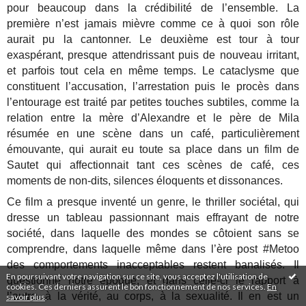
pour beaucoup dans la crédibilité de l’ensemble. La
première n’est jamais mièvre comme ce à quoi son rôle
aurait pu la cantonner. Le deuxième est tour à tour
exaspérant, presque attendrissant puis de nouveau irritant,
et parfois tout cela en même temps. Le cataclysme que
constituent l’accusation, l’arrestation puis le procès dans
l’entourage est traité par petites touches subtiles, comme la
relation entre la mère d’Alexandre et le père de Mila
résumée en une scène dans un café, particulièrement
émouvante, qui aurait eu toute sa place dans un film de
Sautet qui affectionnait tant ces scènes de café, ces
moments de non-dits, silences éloquents et dissonances.
Ce film a presque inventé un genre, le thriller sociétal, qui
dresse un tableau passionnant mais effrayant de notre
société, dans laquelle des mondes se côtoient sans se
comprendre, dans laquelle même dans l’ère post #Metoo
des comportements inacceptables restent banalisés. Il
En poursuivant votre navigation sur ce site, vous acceptez l'utilisation de
questionne notre époque, et dans celle-ci le rapport à
cookies. Ces derniers assurent le bon fonctionnement de nos services.
En
l’autre, à la vérité, au corps, à la sexualité. Il en est un
savoir plus
.