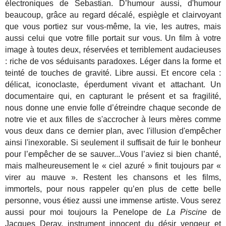
électroniques de Sebastian. D’humour aussi, d'humour
beaucoup, grâce au regard décalé, espiègle et clairvoyant
que vous portiez sur vous-même, la vie, les autres, mais
aussi celui que votre fille portait sur vous. Un film à votre
image à toutes deux, réservées et terriblement audacieuses
: riche de vos séduisants paradoxes. Léger dans la forme et
teinté de touches de gravité. Libre aussi. Et encore cela :
délicat, iconoclaste, éperdument vivant et attachant. Un
documentaire qui, en capturant le présent et sa fragilité,
nous donne une envie folle d’étreindre chaque seconde de
notre vie et aux filles de s'accrocher à leurs mères comme
vous deux dans ce dernier plan, avec l'illusion d'empêcher
ainsi l'inexorable. Si seulement il suffisait de fuir le bonheur
pour l’empêcher de se sauver...Vous l’aviez si bien chanté,
mais malheureusement le « ciel azuré » finit toujours par «
virer au mauve ». Restent les chansons et les films,
immortels, pour nous rappeler qu’en plus de cette belle
personne, vous étiez aussi une immense artiste. Vous serez
aussi pour moi toujours la Penelope de
La Piscine
de
Jacques Deray, instrument innocent du désir vengeur et