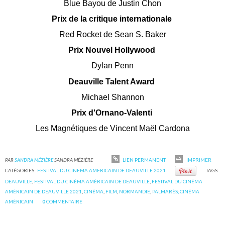
Blue Bayou de Justin Chon
Prix de la critique internationale
Red Rocket de Sean S. Baker
Prix Nouvel Hollywood
Dylan Penn
Deauville Talent Award
Michael Shannon
Prix d'Ornano-Valenti
Les Magnétiques de Vincent Maël Cardona
PAR
SANDRA MÉZIÈRE
SANDRA MÉZIÈRE
LIEN PERMANENT
IMPRIMER
CATÉGORIES :
FESTIVAL DU CINEMA AMERICAIN DE DEAUVILLE 2021
TAGS :
DEAUVILLE
,
FESTIVAL DU CINÉMA AMÉRICAIN DE DEAUVILLE
,
FESTIVAL DU CINÉMA
AMÉRICAIN DE DEAUVILLE 2021
,
CINÉMA
,
FILM
,
NORMANDIE
,
PALMARÈS; CINÉMA
AMÉRICAIN
0
COMMENTAIRE