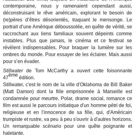
contemporaine, nous y ramenaient cependant aussi,
déconstruisant le rêve américain, explorant le besoin de
(re)pères d’êtres désorientés, traquant le mensonge. Le
portrait d’une Amérique déboussolée, en quête de vérité, se
raccrochant aux liens familiaux souvent dépeints comme
instables. Plus que jamais, le cinéma et ce festival se
révèlent indispensables. Pour braquer la lumière sur les
ombres du monde. Pour essayer de les éclairer. Mais aussi
pour s’en évader.
Stillwater
de Tom McCarthy a ouvert cette foisonnante
ème
47
édition.
Stillwater, c'est le nom de la ville d'Oklahoma de Bill Baker
(Matt Damon) dont la fille emprisonnée à Marseille est
condamnée pour meurtre. Polar, drame social, romance ce
film est aussi le parcours initiatique d'un homme pétri de foi,
religieuse et en l'innocence de sa fille, qui, d'Américain
trumpiste et rustre, va peu à peu s'ouvrir à d'autres horizons.
Un remarquable scénario pour une quête poignante et
haletante.