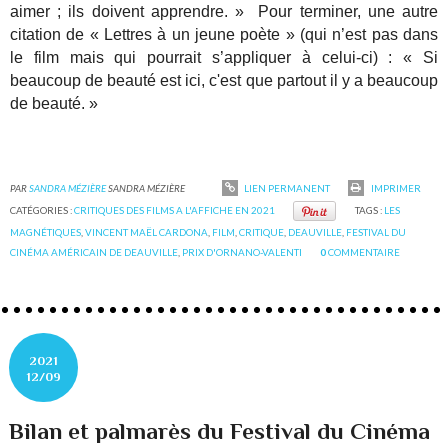
aimer ; ils doivent apprendre. »
Pour terminer, une autre
citation de « Lettres à un jeune poète » (qui n’est pas dans
le film mais qui pourrait s’appliquer à celui-ci) : « Si
beaucoup de beauté est ici, c'est que partout il y a beaucoup
de beauté. »
PAR
SANDRA MÉZIÈRE
SANDRA MÉZIÈRE
LIEN PERMANENT
IMPRIMER
CATÉGORIES :
CRITIQUES DES FILMS A L'AFFICHE EN 2021
TAGS :
LES
MAGNÉTIQUES
,
VINCENT MAËL CARDONA
,
FILM
,
CRITIQUE
,
DEAUVILLE
,
FESTIVAL DU
CINÉMA AMÉRICAIN DE DEAUVILLE
,
PRIX D'ORNANO-VALENTI
0
COMMENTAIRE
2021
12/09
Bilan et palmarès du Festival du Cinéma