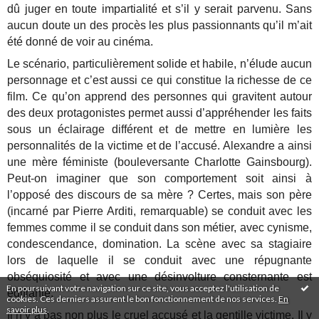
dû juger en toute impartialité et s’il y serait parvenu. Sans
aucun doute un des procès les plus passionnants qu’il m’ait
été donné de voir au cinéma.
Le scénario, particulièrement solide et habile, n’élude aucun
personnage et c’est aussi ce qui constitue la richesse de ce
film. Ce qu’on apprend des personnes qui gravitent autour
des deux protagonistes permet aussi d’appréhender les faits
sous un éclairage différent et de mettre en lumière les
personnalités de la victime et de l’accusé. Alexandre a ainsi
une mère féministe (bouleversante Charlotte Gainsbourg).
Peut-on imaginer que son comportement soit ainsi à
l’opposé des discours de sa mère ? Certes, mais son père
(incarné par Pierre Arditi, remarquable) se conduit avec les
femmes comme il se conduit dans son métier, avec cynisme,
condescendance, domination. La scène avec sa stagiaire
lors de laquelle il se conduit avec une répugnante
obséquiosité et avec une désinvolture consternante est
En poursuivant votre navigation sur ce site, vous acceptez l'utilisation de
édifiante.
cookies. Ces derniers assurent le bon fonctionnement de nos services.
En
savoir plus
.
Il n’y a pas non plus le cruel accusé et la gentille victime. Il y