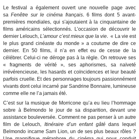
Le festival a également ouvert une nouvelle page avec
sa
Fenêtre sur le cinéma français
. 6 films dont 5 avant-
premières mondiales, qui s'ajoutaient à la cinquantaine de
films américains sélectionnés. L’occasion de découvrir le
dernier Lelouch,
L’amour c’est mieux que la vie
. « La vie est
le plus grand cinéaste du monde » a coutume de dire ce
dernier. En 50 films, il n’a en effet eu de cesse de la
célébrer. Celui-ci ne déroge pas à la règle. On retrouve ses
« fragments de vérité », ses aphorismes, sa naïveté
irrévérencieuse, les hasards et coïncidences et leur beauté
parfois cruelle. Et des personnages toujours passionnément
vivants dont celui incarné par Sandrine Bonnaire, lumineuse
comme elle ne l’a jamais été.
C’est sur la musique de Morricone qu’a eu lieu l’hommage
sobre à Belmondo le jour de sa disparition, devant une
assistance bouleversée. Comment ne pas penser à un autre
film de Lelouch,
Itinéraire d’un enfant gâté
dans lequel
Belmondo incarne Sam Lion,
un de ses plus beaux rôles ?
Une magnifique métaphore du cinéma qui nous conduit