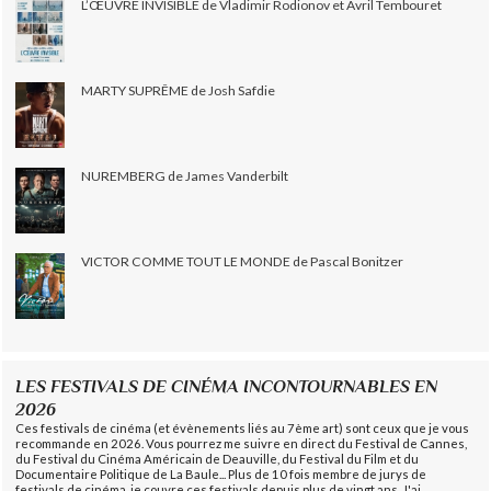
L’ŒUVRE INVISIBLE de Vladimir Rodionov et Avril Tembouret
MARTY SUPRÊME de Josh Safdie
NUREMBERG de James Vanderbilt
VICTOR COMME TOUT LE MONDE de Pascal Bonitzer
LES FESTIVALS DE CINÉMA INCONTOURNABLES EN
2026
Ces festivals de cinéma (et évènements liés au 7ème art) sont ceux que je vous
recommande en 2026. Vous pourrez me suivre en direct du Festival de Cannes,
du Festival du Cinéma Américain de Deauville, du Festival du Film et du
Documentaire Politique de La Baule... Plus de 10 fois membre de jurys de
festivals de cinéma, je couvre ces festivals depuis plus de vingt ans. J'ai