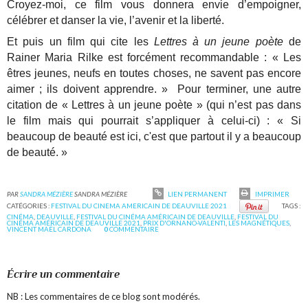
Croyez-moi, ce film vous donnera envie d’empoigner,
célébrer et danser la vie, l’avenir et la liberté.
Et puis un film qui cite les
Lettres à un jeune poète
de
Rainer Maria Rilke est forcément recommandable : « Les
êtres jeunes, neufs en toutes choses, ne savent pas encore
aimer ; ils doivent apprendre. » Pour terminer, une autre
citation de « Lettres à un jeune poète » (qui n’est pas dans
le film mais qui pourrait s’appliquer à celui-ci) : « Si
beaucoup de beauté est ici, c'est que partout il y a beaucoup
de beauté. »
PAR
SANDRA MÉZIÈRE
SANDRA MÉZIÈRE
LIEN PERMANENT
IMPRIMER
CATÉGORIES :
FESTIVAL DU CINEMA AMERICAIN DE DEAUVILLE 2021
TAGS :
CINÉMA
,
DEAUVILLE
,
FESTIVAL DU CINÉMA AMÉRICAIN DE DEAUVILLE
,
FESTIVAL DU
CINÉMA AMÉRICAIN DE DEAUVILLE 2021
,
PRIX D'ORNANO-VALENTI
,
LES MAGNÉTIQUES
,
VINCENT MAËL CARDONA
0
COMMENTAIRE
Écrire un commentaire
NB : Les commentaires de ce blog sont modérés.