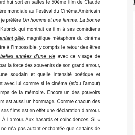
rd’hui sort en salles le 50ème film de Claude
ière mondiale au Festival du Cinéma Américain
 je préfère
Un homme et une femme
,
La bonne
 Kubrick qui montrait ce film à ses comédiens
 enfant gâté
, magnifique métaphore du cinéma
re à l’impossible, y compris le retour des êtres
belles années d’une vie
avec ce visage de
e par la force des souvenirs de son grand amour,
une soudain et quelle intensité poétique et
t avec lui comme si le cinéma (et/ou l'amour)
u temps de la mémoire. Encore un des pouvoirs
ilm est aussi un hommage. Comme chacun des
 ses films est en effet une déclaration d’amour.
. À l’amour. Aux hasards et coïncidences. Si «
» ne m’a pas autant enchantée que certains de