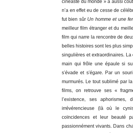
cinéaste du monde » a aussi cout
n’a en effet eu de cesse de céléb
fut bien sûr
Un homme et une f
meilleur film étranger et du mei
film qui narre la rencontre de de
belles histoires sont les plus sim
singulières et extraordinaires. L
main qui frôle une épaule si su
s'évade et s'égare. Par un sour
murmurés. Le tout sublimé par l
films, on retrouve ses « frag
l’existence, ses aphorismes, 
irrévérencieuse (là où le cyn
coïncidences et leur beauté pa
passionnément vivants. Dans chac