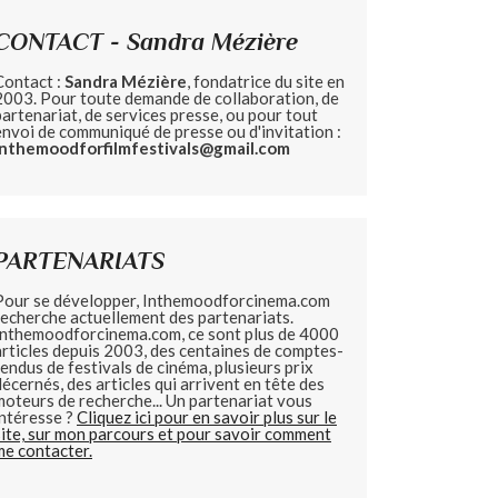
CONTACT - Sandra Mézière
Contact :
Sandra Mézière
, fondatrice du site en
2003. Pour toute demande de collaboration, de
partenariat, de services presse, ou pour tout
envoi de communiqué de presse ou d'invitation :
inthemoodforfilmfestivals@gmail.com
PARTENARIATS
Pour se développer, Inthemoodforcinema.com
recherche actuellement des partenariats.
Inthemoodforcinema.com, ce sont plus de 4000
articles depuis 2003, des centaines de comptes-
rendus de festivals de cinéma, plusieurs prix
décernés, des articles qui arrivent en tête des
moteurs de recherche... Un partenariat vous
intéresse ?
Cliquez ici pour en savoir plus sur le
site, sur mon parcours et pour savoir comment
me contacter.