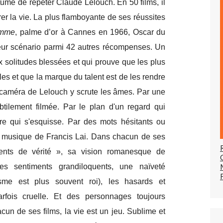
ume de répéter Claude Lelouch. En 50 films, il
rer la vie. La plus flamboyante de ses réussites
emme
, palme d’or à Cannes en 1966, Oscar du
lleur scénario parmi 42 autres récompenses. Un
ux solitudes blessées et qui prouve que les plus
ples et que la marque du talent est de les rendre
a caméra de Lelouch y scrute les âmes. Par une
btilement filmée. Par le plan d'un regard qui
ire qui s'esquisse. Par des mots hésitants ou
a musique de Francis Lai. Dans chacun de ses
ments de vérité », sa vision romanesque de
des sentiments grandiloquents, une naïveté
isme est plus souvent roi), les hasards et
rfois cruelle. Et des personnages toujours
un de ses films, la vie est un jeu. Sublime et