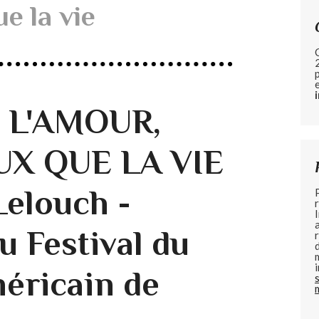
e la vie
e L'AMOUR,
UX QUE LA VIE
Lelouch -
u Festival du
éricain de