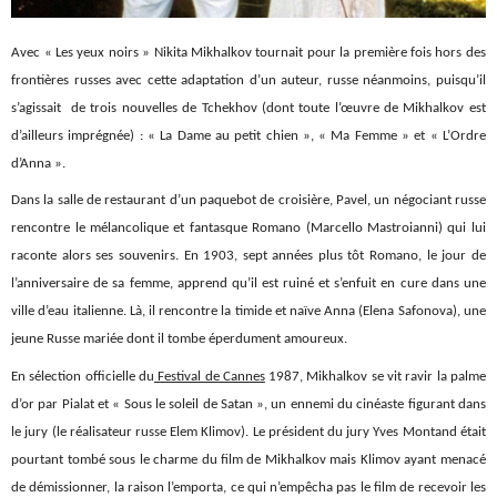
Avec « Les yeux noirs » Nikita Mikhalkov tournait pour la première fois hors des
frontières russes avec cette adaptation d’un auteur, russe néanmoins, puisqu’il
s’agissait de trois nouvelles de Tchekhov (dont toute l’œuvre de Mikhalkov est
d’ailleurs imprégnée) : « La Dame au petit chien », « Ma Femme » et « L’Ordre
d’Anna ».
Dans la salle de restaurant d’un paquebot de croisière, Pavel, un négociant russe
rencontre le mélancolique et fantasque Romano (Marcello Mastroianni) qui lui
raconte alors ses souvenirs. En 1903, sept années plus tôt Romano, le jour de
l’anniversaire de sa femme, apprend qu’il est ruiné et s’enfuit en cure dans une
ville d’eau italienne. Là, il rencontre la timide et naïve Anna (Elena Safonova), une
jeune Russe mariée dont il tombe éperdument amoureux.
En sélection officielle du
Festival de Cannes
1987, Mikhalkov se vit ravir la palme
d’or par Pialat et « Sous le soleil de Satan », un ennemi du cinéaste figurant dans
le jury (le réalisateur russe Elem Klimov). Le président du jury Yves Montand était
pourtant tombé sous le charme du film de Mikhalkov mais Klimov ayant menacé
de démissionner, la raison l’emporta, ce qui n’empêcha pas le film de recevoir les