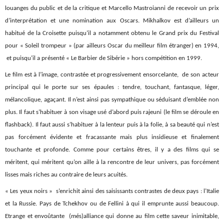
louanges du public et de la critique et Marcello Mastroianni de recevoir un prix
d’interprétation et une nomination aux Oscars. Mikhalkov est d’ailleurs un
habitué de la Croisette puisqu’il a notamment obtenu le Grand prix du Festival
pour « Soleil trompeur » (par ailleurs Oscar du meilleur film étranger) en 1994,
et puisqu’il a présenté « Le Barbier de Sibérie » hors compétition en 1999.
Le film est à l’image, contrastée et progressivement ensorcelante, de son acteur
principal qui le porte sur ses épaules : tendre, touchant, fantasque, léger,
mélancolique, agaçant. Il n’est ainsi pas sympathique ou séduisant d’emblée non
plus. Il faut s’habituer à son visage usé d’abord puis rajeuni (le film se déroule en
flashback). Il faut aussi s’habituer à la lenteur puis à la folie, à sa beauté qui n’est
pas forcément évidente et fracassante mais plus insidieuse et finalement
touchante et profonde. Comme pour certains êtres, il y a des films qui se
méritent, qui méritent qu’on aille à la rencontre de leur univers, pas forcément
lisses mais riches au contraire de leurs acuités.
« Les yeux noirs » s’enrichit ainsi des saisissants contrastes de deux pays : l’Italie
et la Russie. Pays de Tchekhov ou de Fellini à qui il emprunte aussi beaucoup.
Etrange et envoûtante (més)alliance qui donne au film cette saveur inimitable,