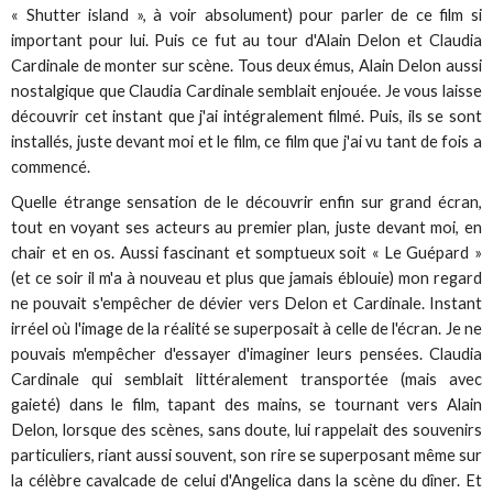
« Shutter island », à voir absolument) pour parler de ce film si
important pour lui. Puis ce fut au tour d'Alain Delon et Claudia
Cardinale de monter sur scène. Tous deux émus, Alain Delon aussi
nostalgique que Claudia Cardinale semblait enjouée. Je vous laisse
découvrir cet instant que j'ai intégralement filmé. Puis, ils se sont
installés, juste devant moi et le film, ce film que j'ai vu tant de fois a
commencé.
Quelle étrange sensation de le découvrir enfin sur grand écran,
tout en voyant ses acteurs au premier plan, juste devant moi, en
chair et en os. Aussi fascinant et somptueux soit « Le Guépard »
(et ce soir il m'a à nouveau et plus que jamais éblouie) mon regard
ne pouvait s'empêcher de dévier vers Delon et Cardinale. Instant
irréel où l'image de la réalité se superposait à celle de l'écran. Je ne
pouvais m'empêcher d'essayer d'imaginer leurs pensées. Claudia
Cardinale qui semblait littéralement transportée (mais avec
gaieté) dans le film, tapant des mains, se tournant vers Alain
Delon, lorsque des scènes, sans doute, lui rappelait des souvenirs
particuliers, riant aussi souvent, son rire se superposant même sur
la célèbre cavalcade de celui d'Angelica dans la scène du dîner. Et