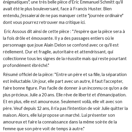
énigmatiques", une très belle pièce d'Eric Emmanuel Schmitt qu'il
avait été le plus bouleversant, face à Francis Huster. Bien
entendu, j'essaierai de ne pas manquer cette "journée ordinaire"
dont vous pourrez retrouver ma critique ici.
Eric Assous dit ainsi de cette pièce : "J'espère que la pièce sera à
la fois drôle et émouvante. Il y a des passages entiers où le
personnage que joue Alain Delon se confond avec ce qu'il est
réellement. Dur et fragile, autoritaire et attendrissant, qui
collectionne tous les signes de la réussite mais qui reste pourtant
profondément ébréché."
Résumé officiel de la pièce: "Entre un père et sa fille, la séparation
est inéluctable. Un jour, elle part avec un autre, il faut l'accepter,
faire bonne figure. Pas facile de donner à un inconnu ce qu'on a de
plus précieux. Julie a 20 ans. Elle rêve de liberté et d'émancipation.
Et en plus, elle est amoureuse. Seulement voilà, elle vit avec son
père. Veuf
depuis 12 ans, il n'a pas l'intention de voir Julie quitter la
maison. Alors, elle lui propose un marché. Lui présenter son
amoureux et faire la connaissance dans la même soirée de la
femme que son père voit de temps à autre."