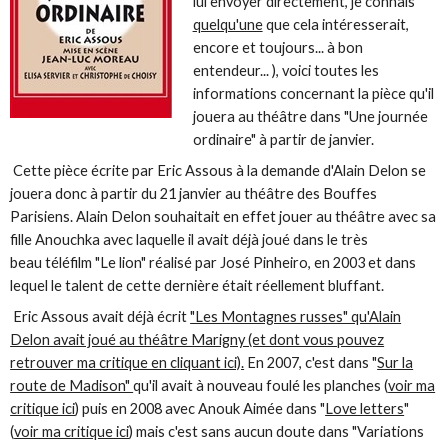
lui envoyer directement, je connais
quelqu'une
que cela intéresserait,
encore et toujours... à bon
entendeur... ), voici toutes les
informations concernant la pièce qu'il
jouera au théâtre dans "Une journée
ordinaire" à partir de janvier.
Cette pièce écrite par Eric Assous à la demande d'Alain Delon se
jouera donc à partir du 21 janvier au théâtre des Bouffes
Parisiens. Alain Delon souhaitait en effet jouer au théâtre avec sa
fille Anouchka avec laquelle il avait déjà joué dans le très
beau téléfilm "Le lion" réalisé par José Pinheiro, en 2003 et dans
lequel le talent de cette dernière était réellement bluffant.
Eric Assous avait déjà écrit
"Les Montagnes russes" qu'Alain
Delon avait joué au théâtre Marigny (et dont vous pouvez
retrouver ma critique en cliquant ici).
En 2007, c'est dans "
Sur la
route de Madison"
qu'il avait à nouveau foulé les planches (
voir ma
critique ici
) puis en 2008 avec Anouk Aimée dans "
Love letters
"
(
voir ma critique ici
) mais c'est sans aucun doute dans "Variations