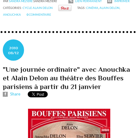
PAR
SANDRA MÉZIÈRE
SANDRA MÉZIÈRE
LIEN PERMANENT
IMPRIMER
CATÉGORIES :
CYCLE ALAIN DELON
TAGS :
CINÉMA
,
ALAIN DELON
,
ANOUCHKA
0
COMMENTAIRE
2010
08/12
"Une journée ordinaire" avec Anouchka
et Alain Delon au théâtre des Bouffes
parisiens à partir du 21 janvier
Share