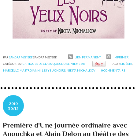
PAR
SANDRA MÉZIÈRE
SANDRA MÉZIÈRE
LIEN PERMANENT
IMPRIMER
CATÉGORIES :
CRITIQUES DE CLASSIQUES DU SEPTIEME ART
TAGS :
CINÉMA
,
MARCELLO MASTROIANNI
,
LES YEUX NOIRS
,
NIKITA MIKHALKOV
0
COMMENTAIRE
2010
30/12
Première d'Une journée ordinaire avec
Anouchka et Alain Delon au théâtre des