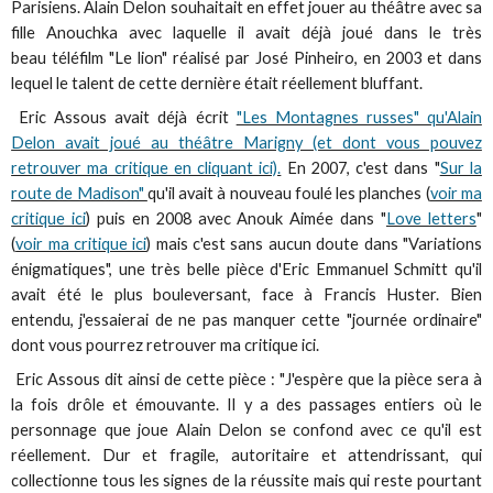
Parisiens. Alain Delon souhaitait en effet jouer au théâtre avec sa
fille Anouchka avec laquelle il avait déjà joué dans le très
beau téléfilm "Le lion" réalisé par José Pinheiro, en 2003 et dans
lequel le talent de cette dernière était réellement bluffant.
Eric Assous avait déjà écrit
"Les Montagnes russes" qu'Alain
Delon avait joué au théâtre Marigny (et dont vous pouvez
retrouver ma critique en cliquant ici).
En 2007, c'est dans "
Sur la
route de Madison"
qu'il avait à nouveau foulé les planches (
voir ma
critique ici
) puis en 2008 avec Anouk Aimée dans "
Love letters
"
(
voir ma critique ici
) mais c'est sans aucun doute dans "Variations
énigmatiques", une très belle pièce d'Eric Emmanuel Schmitt qu'il
avait été le plus bouleversant, face à Francis Huster. Bien
entendu, j'essaierai de ne pas manquer cette "journée ordinaire"
dont vous pourrez retrouver ma critique ici.
Eric Assous dit ainsi de cette pièce : "J'espère que la pièce sera à
la fois drôle et émouvante. Il y a des passages entiers où le
personnage que joue Alain Delon se confond avec ce qu'il est
réellement. Dur et fragile, autoritaire et attendrissant, qui
collectionne tous les signes de la réussite mais qui reste pourtant