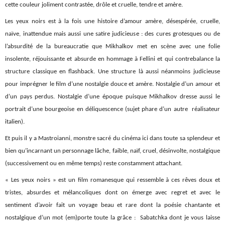
cette couleur joliment contrastée, drôle et cruelle, tendre et amère.
Les yeux noirs est à la fois une histoire d’amour amère, désespérée, cruelle,
naïve, inattendue mais aussi une satire judicieuse : des cures grotesques ou de
l’absurdité de la bureaucratie que Mikhalkov met en scène avec une folie
insolente, réjouissante et absurde en hommage à Fellini et qui contrebalance la
structure classique en flashback. Une structure là aussi néanmoins judicieuse
pour imprégner le film d’une nostalgie douce et amère. Nostalgie d’un amour et
d’un pays perdus. Nostalgie d’une époque puisque Mikhalkov dresse aussi le
portrait d’une bourgeoise en déliquescence (sujet phare d’un autre réalisateur
italien).
Et puis il y a Mastroianni, monstre sacré du cinéma ici dans toute sa splendeur et
bien qu’incarnant un personnage lâche, faible, naïf, cruel, désinvolte, nostalgique
(successivement ou en même temps) reste constamment attachant.
« Les yeux noirs » est un film romanesque qui ressemble à ces rêves doux et
tristes, absurdes et mélancoliques dont on émerge avec regret et avec le
sentiment d’avoir fait un voyage beau et rare dont la poésie chantante et
nostalgique d’un mot (em)porte toute la grâce : Sabatchka dont je vous laisse