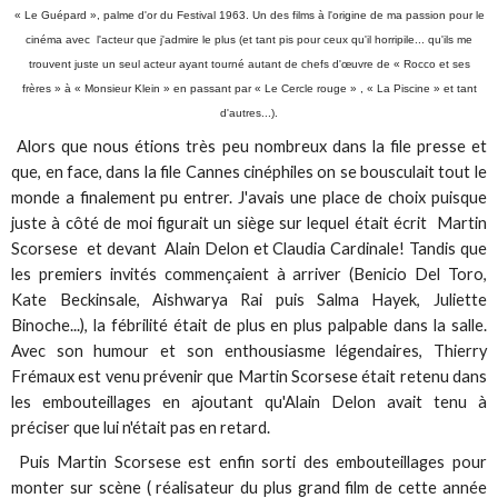
« Le Guépard », palme d'or du Festival 1963. Un des films à l'origine de ma passion pour le
cinéma avec l'acteur que j'admire le plus (et tant pis pour ceux qu'il horripile... qu'ils me
trouvent juste un seul acteur ayant tourné autant de chefs d'œuvre de « Rocco et ses
frères » à « Monsieur Klein » en passant par « Le Cercle rouge » , « La Piscine » et tant
d'autres...).
Alors que nous étions très peu nombreux dans la file presse et
que, en face, dans la file Cannes cinéphiles on se bousculait tout le
monde a finalement pu entrer. J'avais une place de choix puisque
juste à côté de moi figurait un siège sur lequel était écrit Martin
Scorsese et devant Alain Delon et Claudia Cardinale! Tandis que
les premiers invités commençaient à arriver (Benicio Del Toro,
Kate Beckinsale, Aishwarya Rai puis Salma Hayek, Juliette
Binoche...), la fébrilité était de plus en plus palpable dans la salle.
Avec son humour et son enthousiasme légendaires, Thierry
Frémaux est venu prévenir que Martin Scorsese était retenu dans
les embouteillages en ajoutant qu'Alain Delon avait tenu à
préciser que lui n'était pas en retard.
Puis Martin Scorsese est enfin sorti des embouteillages pour
monter sur scène ( réalisateur du plus grand film de cette année