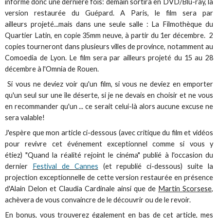
informe donc une dernière fois: demain sortira en DVD/Blu-ray, la
version restaurée du Guépard. A Paris, le film sera par
ailleurs projeté...mais dans une seule salle : La Filmothèque du
Quartier Latin, en copie 35mm neuve, à partir du 1er décembre. 2
copies tourneront dans plusieurs villes de province, notamment au
Comoedia de Lyon. Le film sera par ailleurs projeté du 15 au 28
décembre à l'Omnia de Rouen.
Si vous ne deviez voir qu'un film, si vous ne deviez en emporter
qu'un seul sur une île déserte, si je ne devais en choisir et ne vous
en recommander qu'un ... ce serait celui-là alors aucune excuse ne
sera valable!
J'espère que mon article ci-dessous (avec critique du film et vidéos
pour revivre cet événement exceptionnel comme si vous y
étiez) "Quand la réalité rejoint le cinéma" publié à l'occasion du
dernier
Festival de Cannes
(et republié ci-dessous) suite la
projection exceptionnelle de cette version restaurée en présence
d'Alain Delon et Claudia Cardinale ainsi que de
Martin Scorsese
,
achèvera de vous convaincre de le découvrir ou de le revoir.
En bonus, vous trouverez également en bas de cet article, mes