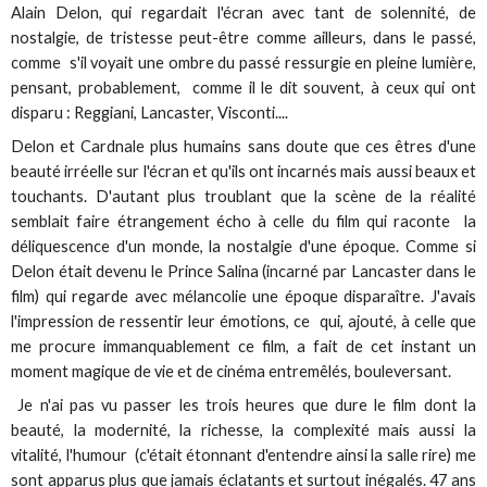
Alain Delon, qui regardait l'écran avec tant de solennité, de
nostalgie, de tristesse peut-être comme ailleurs, dans le passé,
comme s'il voyait une ombre du passé ressurgie en pleine lumière,
pensant, probablement, comme il le dit souvent, à ceux qui ont
disparu : Reggiani, Lancaster, Visconti....
Delon et Cardnale plus humains sans doute que ces êtres d'une
beauté irréelle sur l'écran et qu'ils ont incarnés mais aussi beaux et
touchants. D'autant plus troublant que la scène de la réalité
semblait faire étrangement écho à celle du film qui raconte la
déliquescence d'un monde, la nostalgie d'une époque. Comme si
Delon était devenu le Prince Salina (incarné par Lancaster dans le
film) qui regarde avec mélancolie une époque disparaître. J'avais
l'impression de ressentir leur émotions, ce qui, ajouté, à celle que
me procure immanquablement ce film, a fait de cet instant un
moment magique de vie et de cinéma entremêlés, bouleversant.
Je n'ai pas vu passer les trois heures que dure le film dont la
beauté, la modernité, la richesse, la complexité mais aussi la
vitalité, l'humour (c'était étonnant d'entendre ainsi la salle rire) me
sont apparus plus que jamais éclatants et surtout inégalés. 47 ans