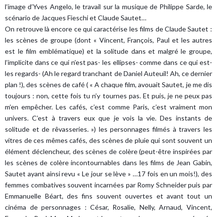
l’image d’Yves Angelo, le travail sur la musique de Philippe Sarde, le
scénario de Jacques Fieschi et Claude Sautet…
On retrouve là encore ce qui caractérise les films de Claude Sautet :
les scènes de groupe (dont « Vincent, François, Paul et les autres
est le film emblématique) et la solitude dans et malgré le groupe,
l’implicite dans ce qui n’est pas- les ellipses- comme dans ce qui est-
les regards- (Ah le regard tranchant de Daniel Auteuil! Ah, ce dernier
plan !), des scènes de café ( « A chaque film, avouait Sautet, je me dis
toujours : non, cette fois tu n’y tournes pas. Et puis, je ne peux pas
m’en empêcher. Les cafés, c’est comme Paris, c’est vraiment mon
univers. C’est à travers eux que je vois la vie. Des instants de
solitude et de rêvasseries. ») les personnages filmés à travers les
vitres de ces mêmes cafés, des scènes de pluie qui sont souvent un
élément déclencheur, des scènes de colère (peut-être inspirées par
les scènes de colère incontournables dans les films de Jean Gabin,
Sautet ayant ainsi revu « Le jour se lève » …17 fois en un mois!), des
femmes combatives souvent incarnées par Romy Schneider puis par
Emmanuelle Béart, des fins souvent ouvertes et avant tout un
cinéma de personnages : César, Rosalie, Nelly, Arnaud, Vincent,