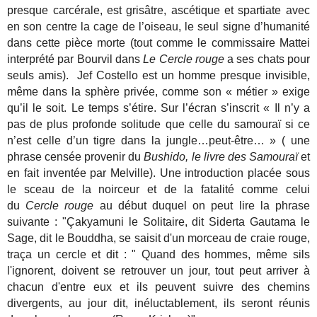
presque carcérale, est grisâtre, ascétique et spartiate avec
en son centre la cage de l’oiseau, le seul signe d’humanité
dans cette pièce morte (tout comme le commissaire Mattei
interprété par Bourvil dans
Le Cercle rouge
a ses chats pour
seuls amis). Jef Costello est un homme presque invisible,
même dans la sphère privée, comme son « métier » exige
qu’il le soit. Le temps s’étire. Sur l’écran s’inscrit « Il n’y a
pas de plus profonde solitude que celle du samouraï si ce
n’est celle d’un tigre dans la jungle…peut-être… » ( une
phrase censée provenir du
Bushido, le livre des Samouraï
et
en fait inventée par Melville). Une introduction placée sous
le sceau de la noirceur et de la fatalité comme celui
du
Cercle rouge
au début duquel on peut lire la phrase
suivante : "Çakyamuni le Solitaire, dit Siderta Gautama le
Sage, dit le Bouddha, se saisit d'un morceau de craie rouge,
traça un cercle et dit : " Quand des hommes, même sils
l'ignorent, doivent se retrouver un jour, tout peut arriver à
chacun d'entre eux et ils peuvent suivre des chemins
divergents, au jour dit, inéluctablement, ils seront réunis