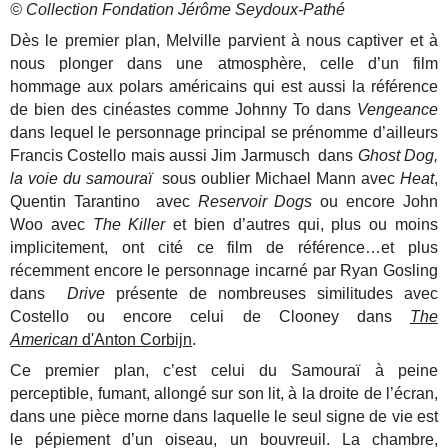
© Collection Fondation Jérôme Seydoux-Pathé
Dès le premier plan, Melville parvient à nous captiver et à
nous plonger dans une atmosphère, celle d’un film
hommage aux polars américains qui est aussi la référence
de bien des cinéastes comme Johnny To dans
Vengeance
dans lequel le personnage principal se prénomme d’ailleurs
Francis Costello mais aussi Jim Jarmusch dans
Ghost Dog,
la voie du samouraï
sous oublier Michael Mann avec
Heat
,
Quentin Tarantino avec
Reservoir Dogs
ou encore John
Woo avec
The Killer
et bien d’autres qui, plus ou moins
implicitement, ont cité ce film de référence…et plus
récemment encore le personnage incarné par Ryan Gosling
dans
Drive
présente de nombreuses similitudes avec
Costello ou encore celui de Clooney dans
The
American
d'Anton Corbijn
.
Ce premier plan, c’est celui du Samouraï à peine
perceptible, fumant, allongé sur son lit, à la droite de l’écran,
dans une pièce morne dans laquelle le seul signe de vie est
le pépiement d’un oiseau, un bouvreuil. La chambre,