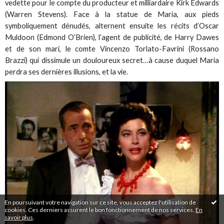
vedette pour le compte du producteur et milliardaire Kirk Edwards
(Warren Stevens). Face à la statue de Maria, aux pieds
symboliquement dénudés, alternent ensuite les récits d’Oscar
Muldoon (Edmond O’Brien), l’agent de publicité, de Harry Dawes
et de son mari, le comte Vincenzo Torlato-Favrini (Rossano
Brazzi) qui dissimule un douloureux secret…à cause duquel Maria
perdra ses dernières illusions, et la vie.
En poursuivant votre navigation sur ce site, vous acceptez l'utilisation de
cookies. Ces derniers assurent le bon fonctionnement de nos services.
En
savoir plus
.