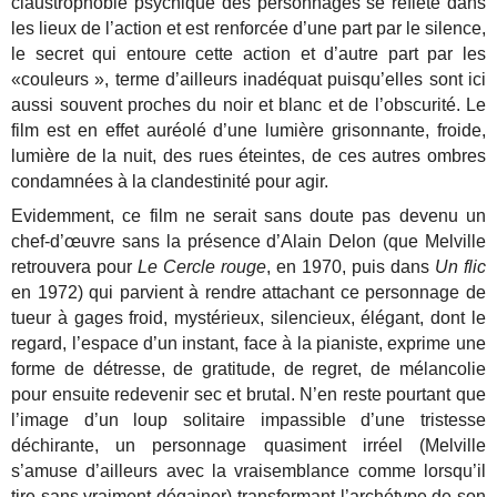
claustrophobie psychique des personnages se reflète dans
les lieux de l’action et est renforcée d’une part par le silence,
le secret qui entoure cette action et d’autre part par les
«couleurs », terme d’ailleurs inadéquat puisqu’elles sont ici
aussi souvent proches du noir et blanc et de l’obscurité. Le
film est en effet auréolé d’une lumière grisonnante, froide,
lumière de la nuit, des rues éteintes, de ces autres ombres
condamnées à la clandestinité pour agir.
Evidemment, ce film ne serait sans doute pas devenu un
chef-d’œuvre sans la présence d’Alain Delon (que Melville
retrouvera pour
Le Cercle rouge
, en 1970, puis dans
Un flic
en 1972) qui parvient à rendre attachant ce personnage de
tueur à gages froid, mystérieux, silencieux, élégant, dont le
regard, l’espace d’un instant, face à la pianiste, exprime une
forme de détresse, de gratitude, de regret, de mélancolie
pour ensuite redevenir sec et brutal. N’en reste pourtant que
l’image d’un loup solitaire impassible d’une tristesse
déchirante, un personnage quasiment irréel (Melville
s’amuse d’ailleurs avec la vraisemblance comme lorsqu’il
tire sans vraiment dégainer) transformant l’archétype de son