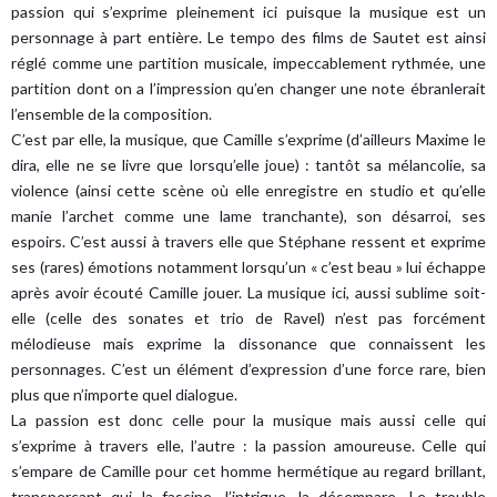
passion qui s’exprime pleinement ici puisque la musique est un
personnage à part entière. Le tempo des films de Sautet est ainsi
réglé comme une partition musicale, impeccablement rythmée, une
partition dont on a l’impression qu’en changer une note ébranlerait
l’ensemble de la composition.
C’est par elle, la musique, que Camille s’exprime (d’ailleurs Maxime le
dira, elle ne se livre que lorsqu’elle joue) : tantôt sa mélancolie, sa
violence (ainsi cette scène où elle enregistre en studio et qu’elle
manie l’archet comme une lame tranchante), son désarroi, ses
espoirs. C’est aussi à travers elle que Stéphane ressent et exprime
ses (rares) émotions notamment lorsqu’un « c’est beau » lui échappe
après avoir écouté Camille jouer. La musique ici, aussi sublime soit-
elle (celle des sonates et trio de Ravel) n’est pas forcément
mélodieuse mais exprime la dissonance que connaissent les
personnages. C’est un élément d’expression d’une force rare, bien
plus que n’importe quel dialogue.
La passion est donc celle pour la musique mais aussi celle qui
s’exprime à travers elle, l’autre : la passion amoureuse. Celle qui
s’empare de Camille pour cet homme hermétique au regard brillant,
transperçant qui la fascine, l’intrigue, la désempare. Le trouble