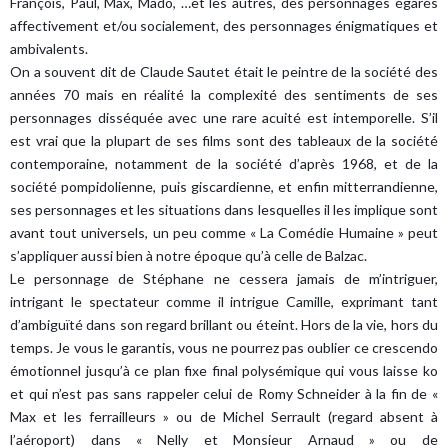
François, Paul, Max, Mado, …et les autres, des personnages égarés
affectivement et/ou socialement, des personnages énigmatiques et
ambivalents.
On a souvent dit de Claude Sautet était le peintre de la société des
années 70 mais en réalité la complexité des sentiments de ses
personnages disséquée avec une rare acuité est intemporelle. S’il
est vrai que la plupart de ses films sont des tableaux de la société
contemporaine, notamment de la société d’après 1968, et de la
société pompidolienne, puis giscardienne, et enfin mitterrandienne,
ses personnages et les situations dans lesquelles il les implique sont
avant tout universels, un peu comme « La Comédie Humaine » peut
s’appliquer aussi bien à notre époque qu’à celle de Balzac.
Le personnage de Stéphane ne cessera jamais de m’intriguer,
intrigant le spectateur comme il intrigue Camille, exprimant tant
d’ambiguïté dans son regard brillant ou éteint. Hors de la vie, hors du
temps. Je vous le garantis, vous ne pourrez pas oublier ce crescendo
émotionnel jusqu’à ce plan fixe final polysémique qui vous laisse ko
et qui n’est pas sans rappeler celui de Romy Schneider à la fin de «
Max et les ferrailleurs » ou de Michel Serrault (regard absent à
l’aéroport) dans « Nelly et Monsieur Arnaud » ou de