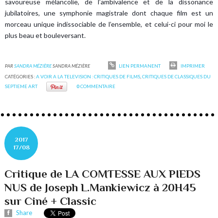
savoureuse mélancolie, de l’ambivalence et de la dissonance
jubilatoires, une symphonie magistrale dont chaque film est un
morceau unique indissociable de l’ensemble, et celui-ci pour moi le
plus beau et bouleversant.
PAR
SANDRA MÉZIÈRE
SANDRA MÉZIÈRE
LIEN PERMANENT
IMPRIMER
CATÉGORIES :
A VOIR A LA TELEVISION : CRITIQUES DE FILMS
,
CRITIQUES DE CLASSIQUES DU
SEPTIEME ART
0
COMMENTAIRE
2017
17/08
Critique de LA COMTESSE AUX PIEDS
NUS de Joseph L.Mankiewicz à 20H45
sur Ciné + Classic
Share