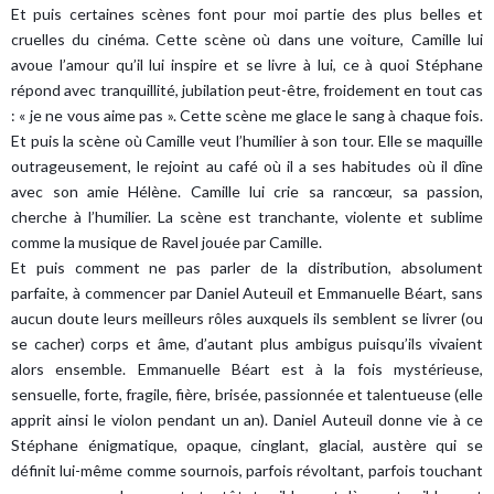
Et puis certaines scènes font pour moi partie des plus belles et
cruelles du cinéma. Cette scène où dans une voiture, Camille lui
avoue l’amour qu’il lui inspire et se livre à lui, ce à quoi Stéphane
répond avec tranquillité, jubilation peut-être, froidement en tout cas
: « je ne vous aime pas ». Cette scène me glace le sang à chaque fois.
Et puis la scène où Camille veut l’humilier à son tour. Elle se maquille
outrageusement, le rejoint au café où il a ses habitudes où il dîne
avec son amie Hélène. Camille lui crie sa rancœur, sa passion,
cherche à l’humilier. La scène est tranchante, violente et sublime
comme la musique de Ravel jouée par Camille.
Et puis comment ne pas parler de la distribution, absolument
parfaite, à commencer par Daniel Auteuil et Emmanuelle Béart, sans
aucun doute leurs meilleurs rôles auxquels ils semblent se livrer (ou
se cacher) corps et âme, d’autant plus ambigus puisqu’ils vivaient
alors ensemble. Emmanuelle Béart est à la fois mystérieuse,
sensuelle, forte, fragile, fière, brisée, passionnée et talentueuse (elle
apprit ainsi le violon pendant un an). Daniel Auteuil donne vie à ce
Stéphane énigmatique, opaque, cinglant, glacial, austère qui se
définit lui-même comme sournois, parfois révoltant, parfois touchant