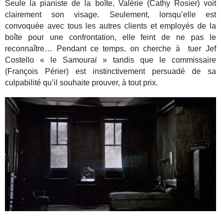
Seule la pianiste de la boîte, Valérie (Cathy Rosier) voit
clairement son visage. Seulement, lorsqu’elle est
convoquée avec tous les autres clients et employés de la
boîte pour une confrontation, elle feint de ne pas le
reconnaître… Pendant ce temps, on cherche à tuer Jef
Costello « le Samouraï » tandis que le commissaire
(François Périer) est instinctivement persuadé de sa
culpabilité qu’il souhaite prouver, à tout prix.