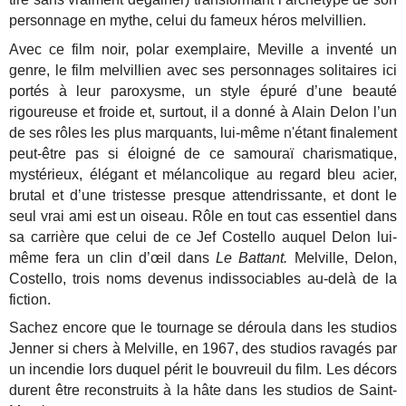
personnage en mythe, celui du fameux héros melvillien.
Avec ce film noir, polar exemplaire, Meville a inventé un
genre, le film melvillien avec ses personnages solitaires ici
portés à leur paroxysme, un style épuré d’une beauté
rigoureuse et froide et, surtout, il a donné à Alain Delon l’un
de ses rôles les plus marquants, lui-même n'étant finalement
peut-être pas si éloigné de ce samouraï charismatique,
mystérieux, élégant et mélancolique au regard bleu acier,
brutal et d’une tristesse presque attendrissante, et dont le
seul vrai ami est un oiseau. Rôle en tout cas essentiel dans
sa carrière que celui de ce Jef Costello auquel Delon lui-
même fera un clin d’œil dans
Le Battant.
Melville, Delon,
Costello, trois noms devenus indissociables au-delà de la
fiction.
Sachez encore que le tournage se déroula dans les studios
Jenner si chers à Melville, en 1967, des studios ravagés par
un incendie lors duquel périt le bouvreuil du film. Les décors
durent être reconstruits à la hâte dans les studios de Saint-