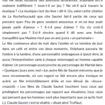
fois me ferait ressentir des émotions différentes. Stéphane est-il
vraiment indifférent ? Joue-t-il un jeu ? Ne vit-il qu’à travers la
musique ? « La musique c’est du rêve » dit-il. Ou, selon cette citation
de La Rochefoucauld que cite Sautet fait-il partie de ceux qui
pensent que« Peu de gens seraient amoureux si on ne leur avait
jamais parlé d’amour » ? A-t-il peur d’aimer ? Ou n’y croit-il
simplement pas ? Est-il sincère quand il dit avec une froide
tranquillité que Maxime n’est pas un ami, juste « un partenaire »
Le film commence ainsi de nuit dans l’atelier et se termine de jour
dans un café et entre ces deux moments, Stéphane passera de
l’ombre à la lumière, d’une personnalité ombrageuse à (peut-être, là
aussi, l’interprétation varie à chaque visionnage) un homme capable
d’aimer. Un personnage assez proche du personnage de Martial dans
« Quelques jours avec moi » (un autre film de Sautet méconnu que je
vous recommande, où son regard se fait encore plus ironique et
acéré, un film irrésistiblement drôle et non dénué de –douce-
cruauté). « Les films de Claude Sautet touchent tous ceux qui
privilégient les personnages par rapport aux situations, tous ceux
qui pensent que les hommes sont plus importants que ce qu’ils font
(..). Claude Sautet c’est la vitalité. » disait ainsi Truffaut.