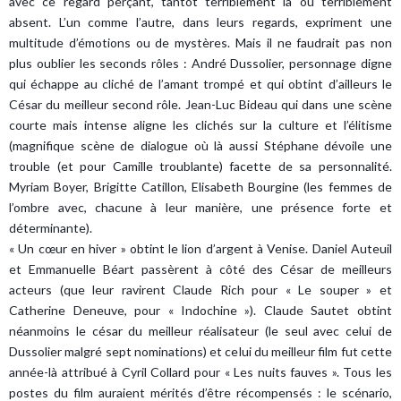
avec ce regard perçant, tantôt terriblement là ou terriblement
absent. L’un comme l’autre, dans leurs regards, expriment une
multitude d’émotions ou de mystères. Mais il ne faudrait pas non
plus oublier les seconds rôles : André Dussolier, personnage digne
qui échappe au cliché de l’amant trompé et qui obtint d’ailleurs le
César du meilleur second rôle. Jean-Luc Bideau qui dans une scène
courte mais intense aligne les clichés sur la culture et l’élitisme
(magnifique scène de dialogue où là aussi Stéphane dévoile une
trouble (et pour Camille troublante) facette de sa personnalité.
Myriam Boyer, Brigitte Catillon, Elisabeth Bourgine (les femmes de
l’ombre avec, chacune à leur manière, une présence forte et
déterminante).
« Un cœur en hiver » obtint le lion d’argent à Venise. Daniel Auteuil
et Emmanuelle Béart passèrent à côté des César de meilleurs
acteurs (que leur ravirent Claude Rich pour « Le souper » et
Catherine Deneuve, pour « Indochine »). Claude Sautet obtint
néanmoins le césar du meilleur réalisateur (le seul avec celui de
Dussolier malgré sept nominations) et celui du meilleur film fut cette
année-là attribué à Cyril Collard pour « Les nuits fauves ». Tous les
postes du film auraient mérités d’être récompensés : le scénario,