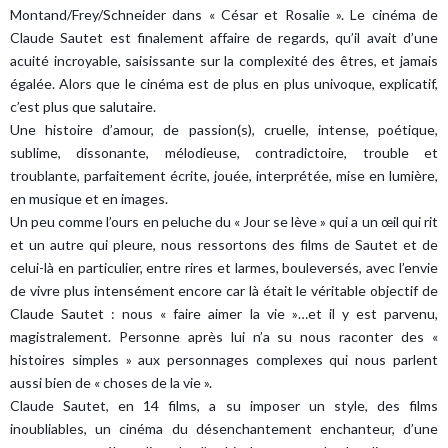
Montand/Frey/Schneider dans « César et Rosalie ». Le cinéma de
Claude Sautet est finalement affaire de regards, qu’il avait d’une
acuité incroyable, saisissante sur la complexité des êtres, et jamais
égalée. Alors que le cinéma est de plus en plus univoque, explicatif,
c’est plus que salutaire.
Une histoire d’amour, de passion(s), cruelle, intense, poétique,
sublime, dissonante, mélodieuse, contradictoire, trouble et
troublante, parfaitement écrite, jouée, interprétée, mise en lumière,
en musique et en images.
Un peu comme l’ours en peluche du « Jour se lève » qui a un œil qui rit
et un autre qui pleure, nous ressortons des films de Sautet et de
celui-là en particulier, entre rires et larmes, bouleversés, avec l’envie
de vivre plus intensément encore car là était le véritable objectif de
Claude Sautet : nous « faire aimer la vie »…et il y est parvenu,
magistralement. Personne après lui n’a su nous raconter des «
histoires simples » aux personnages complexes qui nous parlent
aussi bien de « choses de la vie ».
Claude Sautet, en 14 films, a su imposer un style, des films
inoubliables, un cinéma du désenchantement enchanteur, d’une