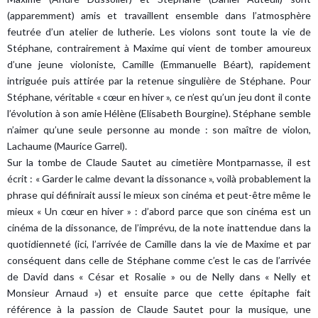
(apparemment) amis et travaillent ensemble dans l’atmosphère
feutrée d’un atelier de lutherie. Les violons sont toute la vie de
Stéphane, contrairement à Maxime qui vient de tomber amoureux
d’une jeune violoniste, Camille (Emmanuelle Béart), rapidement
intriguée puis attirée par la retenue singulière de Stéphane. Pour
Stéphane, véritable « cœur en hiver », ce n’est qu’un jeu dont il conte
l’évolution à son amie Hélène (Elisabeth Bourgine). Stéphane semble
n’aimer qu’une seule personne au monde : son maître de violon,
Lachaume (Maurice Garrel).
Sur la tombe de Claude Sautet au cimetière Montparnasse, il est
écrit : « Garder le calme devant la dissonance », voilà probablement la
phrase qui définirait aussi le mieux son cinéma et peut-être même le
mieux « Un cœur en hiver » : d’abord parce que son cinéma est un
cinéma de la dissonance, de l’imprévu, de la note inattendue dans la
quotidienneté (ici, l’arrivée de Camille dans la vie de Maxime et par
conséquent dans celle de Stéphane comme c’est le cas de l’arrivée
de David dans « César et Rosalie » ou de Nelly dans « Nelly et
Monsieur Arnaud ») et ensuite parce que cette épitaphe fait
référence à la passion de Claude Sautet pour la musique, une