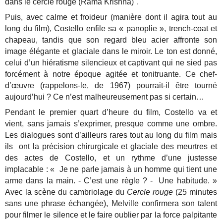
dans le cercle rouge (Rama Krishna)".
Puis, avec calme et froideur (manière dont il agira tout au
long du film), Costello enfile sa « panoplie », trench-coat et
chapeau, tandis que son regard bleu acier affronte son
image élégante et glaciale dans le miroir. Le ton est donné,
celui d’un hiératisme silencieux et captivant qui ne sied pas
forcément à notre époque agitée et tonitruante. Ce chef-
d’œuvre (rappelons-le, de 1967) pourrait-il être tourné
aujourd’hui ? Ce n’est malheureusement pas si certain…
Pendant le premier quart d’heure du film, Costello va et
vient, sans jamais s’exprimer, presque comme une ombre.
Les dialogues sont d’ailleurs rares tout au long du film mais
ils ont la précision chirurgicale et glaciale des meurtres et
des actes de Costello, et un rythme d’une justesse
implacable : « Je ne parle jamais à un homme qui tient une
arme dans la main. - C’est une règle ? - Une habitude. »
Avec la scène du cambriolage du
Cercle rouge
(25 minutes
sans une phrase échangée), Melville confirmera son talent
pour filmer le silence et le faire oublier par la force palpitante