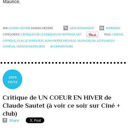
Maurice.
PAR
SANDRA MÉZIÈRE
SANDRA MÉZIÈRE
LIEN PERMANENT
IMPRIMER
CATÉGORIES :
CRITIQUES DE CLASSIQUES DU SEPTIEME ART
TAGS :
CINÉMA
,
CRITIQUE
,
FILM
,
LE SAMOURAÏ
,
JEAN-PIERRE MELVILLE
,
ALAIN DELON
,
LES FILMS DU
CAMÉLIA
,
VERSION RESTAURÉE
0
COMMENTAIRE
2019
20/12
Critique de UN COEUR EN HIVER de
Claude Sautet (à voir ce soir sur Ciné +
club)
Share