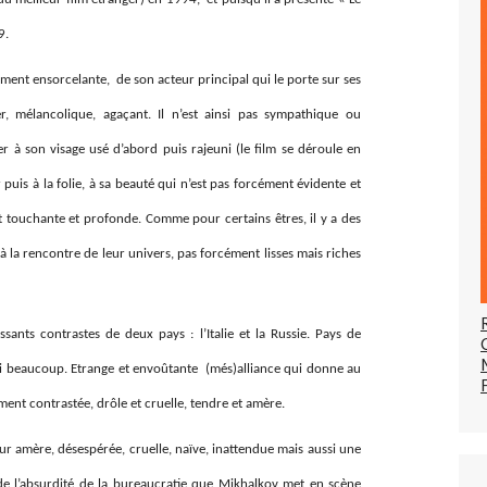
9.
vement ensorcelante, de son acteur principal qui le porte sur ses
er, mélancolique, agaçant. Il n’est ainsi pas sympathique ou
er à son visage usé d’abord puis rajeuni (le film se déroule en
ur puis à la folie, à sa beauté qui n’est pas forcément évidente et
nt touchante et profonde. Comme pour certains êtres, il y a des
e à la rencontre de leur univers, pas forcément lisses mais riches
ssants contrastes de deux pays : l’Italie et la Russie. Pays de
si beaucoup. Etrange et envoûtante (més)alliance qui donne au
iment contrastée, drôle et cruelle, tendre et amère.
our amère, désespérée, cruelle, naïve, inattendue mais aussi une
 de l’absurdité de la bureaucratie que Mikhalkov met en scène