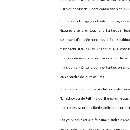
Barbier de Sibérie » hors compétition en 199
Le film est à l’image, contrastée et progressi
épaules : tendre, touchant, fantasque, lég
séduisant d’emblée non plus. Il faut s’habitu
flashback). Il faut aussi s’habituer à la lente
fracassante mais plus insidieuse et finaleme
films qui se méritent, qui méritent qu’on aill
au contraire de leurs acuités.
« Les yeux noirs » s’enrichit ainsi des saisi
Tchekhov ou de Fellini à qui il emprunte aus
film cette saveur inimitable, cette couleur jol
Les yeux noirs est à la fois une histoire d’am
satire judicieuse : des cures grotesques ou