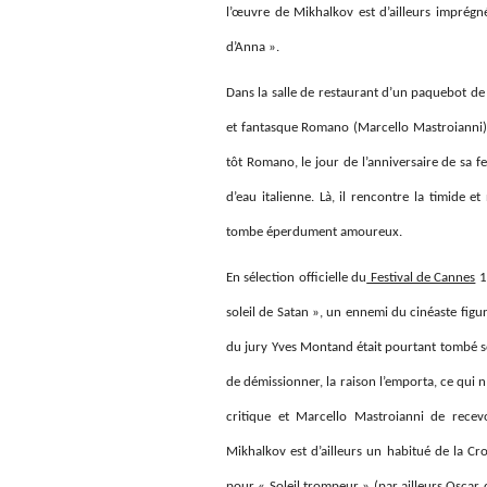
l’œuvre de Mikhalkov est d’ailleurs imprég
d’Anna ».
Dans la salle de restaurant d’un paquebot de
et fantasque Romano (Marcello Mastroianni) q
tôt Romano, le jour de l’anniversaire de sa f
d’eau italienne. Là, il rencontre la timide 
tombe éperdument amoureux.
En sélection officielle du
Festival de Cannes
19
soleil de Satan », un ennemi du cinéaste figur
du jury Yves Montand était pourtant tombé 
de démissionner, la raison l’emporta, ce qui n
critique et Marcello Mastroianni de recev
Mikhalkov est d’ailleurs un habitué de la Cr
pour « Soleil trompeur » (par ailleurs Oscar 