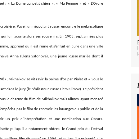
née) : « La Dame au petit chien », « Ma Femme » et « L’Ordre
 croisière, Pavel, un négociant russe rencontre le mélancolique
ui lui raconte alors ses souvenirs. En 1903, sept années plus
emme, apprend qu’il est ruiné et s’enfuit en cure dans une ville
l
et naïve Anna (Elena Safonova), une jeune Russe mariée dont il
87, Mikhalkov se vit ravir la palme d’or par Pialat et « Sous le
ant dans le jury (le réalisateur russe Elem Klimov). Le président
sous le charme du film de Mikhalkov mais Klimov ayant menacé
’empêcha pas le film de recevoir les louanges du public et de la
oir un prix d’interprétation et une nomination aux Oscars.
oisette puisqu’il a notamment obtenu le Grand prix du Festival
du meilleur film étranger) en 1994, et puisqu’il a présenté « Le