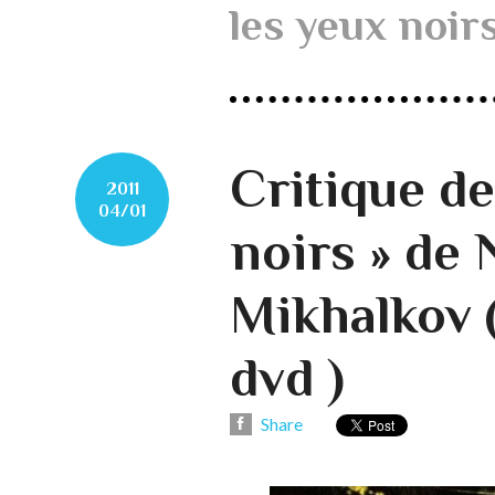
les yeux noir
Critique de
2011
04/01
noirs » de 
Mikhalkov 
dvd )
Share