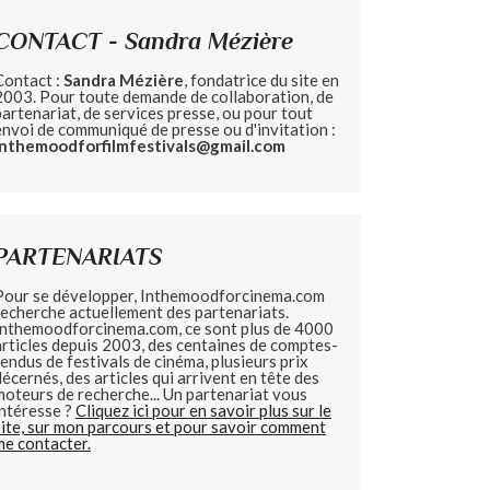
CONTACT - Sandra Mézière
Contact :
Sandra Mézière
, fondatrice du site en
2003. Pour toute demande de collaboration, de
partenariat, de services presse, ou pour tout
envoi de communiqué de presse ou d'invitation :
inthemoodforfilmfestivals@gmail.com
PARTENARIATS
Pour se développer, Inthemoodforcinema.com
recherche actuellement des partenariats.
Inthemoodforcinema.com, ce sont plus de 4000
articles depuis 2003, des centaines de comptes-
rendus de festivals de cinéma, plusieurs prix
décernés, des articles qui arrivent en tête des
moteurs de recherche... Un partenariat vous
intéresse ?
Cliquez ici pour en savoir plus sur le
site, sur mon parcours et pour savoir comment
me contacter.