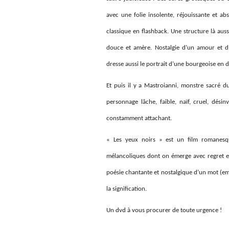
avec une folie insolente, réjouissante et a
classique en flashback. Une structure là aus
douce et amère. Nostalgie d’un amour et d
dresse aussi le portrait d’une bourgeoise en d
Et puis il y a Mastroianni, monstre sacré d
personnage lâche, faible, naïf, cruel, dés
constamment attachant.
« Les yeux noirs » est un film romanesqu
mélancoliques dont on émerge avec regret et 
poésie chantante et nostalgique d’un mot (em
la signification.
Un dvd à vous procurer de toute urgence !