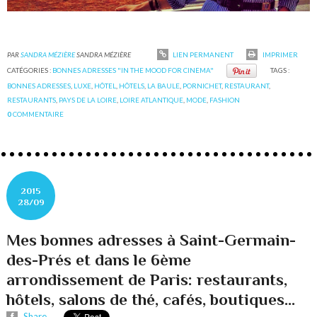
PAR
SANDRA MÉZIÈRE
SANDRA MÉZIÈRE
LIEN PERMANENT
IMPRIMER
CATÉGORIES :
BONNES ADRESSES "IN THE MOOD FOR CINEMA"
TAGS :
BONNES ADRESSES
,
LUXE
,
HÔTEL
,
HÔTELS
,
LA BAULE
,
PORNICHET
,
RESTAURANT
,
RESTAURANTS
,
PAYS DE LA LOIRE
,
LOIRE ATLANTIQUE
,
MODE
,
FASHION
0
COMMENTAIRE
2015
28/09
Mes bonnes adresses à Saint-Germain-
des-Prés et dans le 6ème
arrondissement de Paris: restaurants,
hôtels, salons de thé, cafés, boutiques...
Share