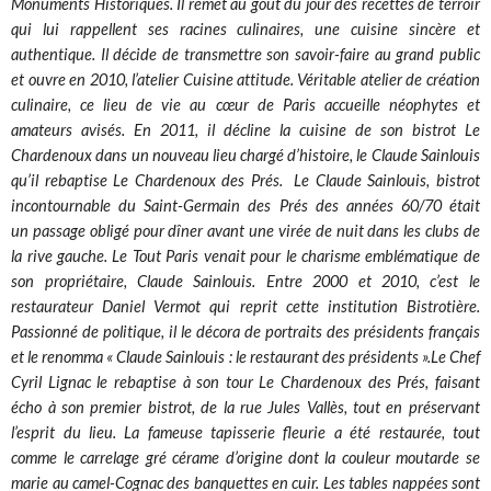
Monuments Historiques. Il remet au goût du jour des recettes de terroir
qui lui rappellent ses racines culinaires, une cuisine sincère et
authentique. Il décide de transmettre son savoir-faire au grand public
et ouvre en 2010, l’atelier Cuisine attitude. Véritable atelier de création
culinaire, ce lieu de vie au cœur de Paris accueille néophytes et
amateurs avisés. En 2011, il décline la cuisine de son bistrot Le
Chardenoux dans un nouveau lieu chargé d’histoire, le Claude Sainlouis
qu’il rebaptise Le Chardenoux des Prés. Le Claude Sainlouis, bistrot
incontournable du Saint-Germain des Prés des années 60/70 était
un passage obligé pour dîner avant une virée de nuit dans les clubs de
la rive gauche. Le Tout Paris venait pour le charisme emblématique de
son propriétaire, Claude Sainlouis. Entre 2000 et 2010, c’est le
restaurateur Daniel Vermot qui reprit cette institution Bistrotière.
Passionné de politique, il le décora de portraits des présidents français
et le renomma « Claude Sainlouis : le restaurant des présidents ».Le Chef
Cyril Lignac le rebaptise à son tour Le Chardenoux des Prés, faisant
écho à son premier bistrot, de la rue Jules Vallès, tout en préservant
l’esprit du lieu. La fameuse tapisserie fleurie a été restaurée, tout
comme le carrelage gré cérame d’origine dont la couleur moutarde se
marie au camel-Cognac des banquettes en cuir. Les tables nappées sont