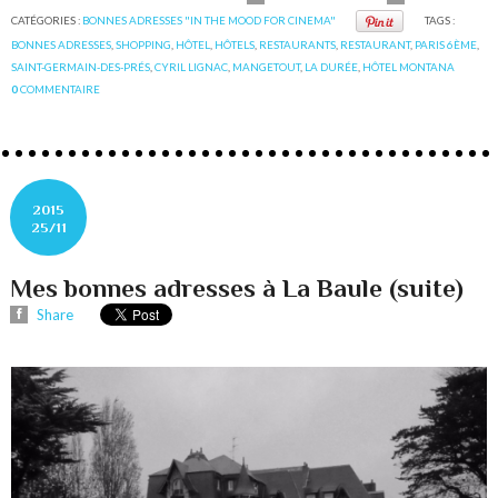
CATÉGORIES :
BONNES ADRESSES "IN THE MOOD FOR CINEMA"
TAGS :
BONNES ADRESSES
,
SHOPPING
,
HÔTEL
,
HÔTELS
,
RESTAURANTS
,
RESTAURANT
,
PARIS 6ÈME
,
SAINT-GERMAIN-DES-PRÉS
,
CYRIL LIGNAC
,
MANGETOUT
,
LA DURÉE
,
HÔTEL MONTANA
0
COMMENTAIRE
2015
25/11
Mes bonnes adresses à La Baule (suite)
Share