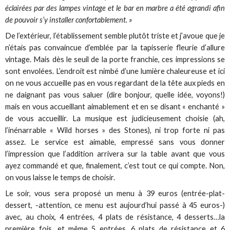
éclairées par des lampes vintage et le bar en marbre a été agrandi afin
de pouvoir s’y installer confortablement. »
De l’extérieur, l’établissement semble plutôt triste et j’avoue que je
n’étais pas convaincue d’emblée par la tapisserie fleurie d’allure
vintage. Mais dès le seuil de la porte franchie, ces impressions se
sont envolées. L’endroit est nimbé d’une lumière chaleureuse et ici
on ne vous accueille pas en vous regardant de la tête aux pieds en
ne daignant pas vous saluer (dire bonjour, quelle idée, voyons!)
mais en vous accueillant aimablement et en se disant « enchanté »
de vous accueillir. La musique est judicieusement choisie (ah,
l’inénarrable « Wild horses » des Stones), ni trop forte ni pas
assez. Le service est aimable, empressé sans vous donner
l’impression que l’addition arrivera sur la table avant que vous
ayez commandé et que, finalement, c’est tout ce qui compte. Non,
on vous laisse le temps de choisir.
Le soir, vous sera proposé un menu à 39 euros (entrée-plat-
dessert, -attention, ce menu est aujourd’hui passé à 45 euros-)
avec, au choix, 4 entrées, 4 plats de résistance, 4 desserts…la
première fois…et même 5 entrées, 6 plats de résistance et 6