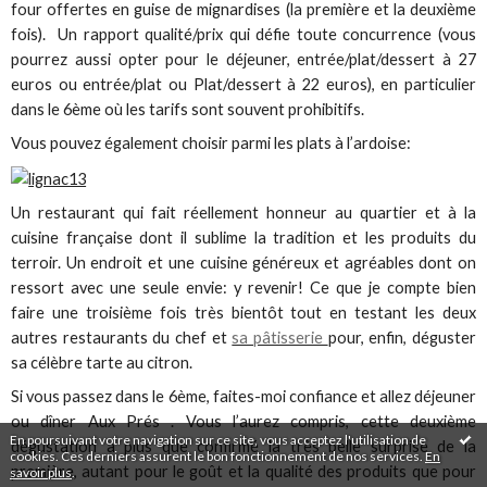
four offertes en guise de mignardises (la première et la deuxième
fois). Un rapport qualité/prix qui défie toute concurrence (vous
pourrez aussi opter pour le déjeuner, entrée/plat/dessert à 27
euros ou entrée/plat ou Plat/dessert à 22 euros), en particulier
dans le 6ème où les tarifs sont souvent prohibitifs.
Vous pouvez également choisir parmi les plats à l’ardoise:
Un restaurant qui fait réellement honneur au quartier et à la
cuisine française dont il sublime la tradition et les produits du
terroir. Un endroit et une cuisine généreux et agréables dont on
ressort avec une seule envie: y revenir! Ce que je compte bien
faire une troisième fois très bientôt tout en testant les deux
autres restaurants du chef et
sa pâtisserie
pour, enfin, déguster
sa célèbre tarte au citron.
Si vous passez dans le 6ème, faites-moi confiance et allez déjeuner
ou dîner Aux Prés . Vous l’aurez compris, cette deuxième
En poursuivant votre navigation sur ce site, vous acceptez l'utilisation de
dégustation a plus que confirmé la très belle surprise de la
cookies. Ces derniers assurent le bon fonctionnement de nos services.
En
première, autant pour le goût et la qualité des produits que pour
savoir plus
.