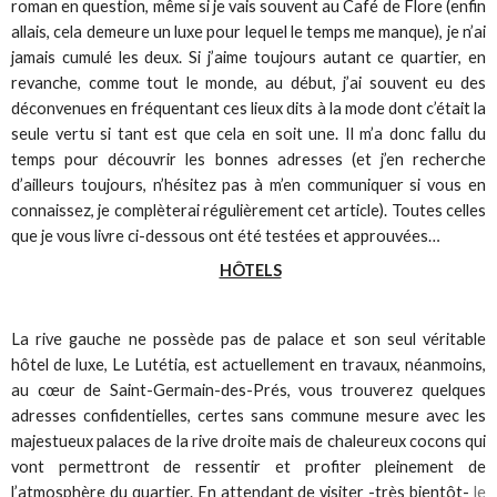
roman en question, même si je vais souvent au Café de Flore (enfin
allais, cela demeure un luxe pour lequel le temps me manque), je n’ai
jamais cumulé les deux. Si j’aime toujours autant ce quartier, en
revanche, comme tout le monde, au début, j’ai souvent eu des
déconvenues en fréquentant ces lieux dits à la mode dont c’était la
seule vertu si tant est que cela en soit une. Il m’a donc fallu du
temps pour découvrir les bonnes adresses (et j’en recherche
d’ailleurs toujours, n’hésitez pas à m’en communiquer si vous en
connaissez, je complèterai régulièrement cet article). Toutes celles
que je vous livre ci-dessous ont été testées et approuvées…
HÔTELS
La rive gauche ne possède pas de palace et son seul véritable
hôtel de luxe, Le Lutétia, est actuellement en travaux, néanmoins,
au cœur de Saint-Germain-des-Prés, vous trouverez quelques
adresses confidentielles, certes sans commune mesure avec les
majestueux palaces de la rive droite mais de chaleureux cocons qui
vont permettront de ressentir et profiter pleinement de
l’atmosphère du quartier. En attendant de visiter -très bientôt-
le