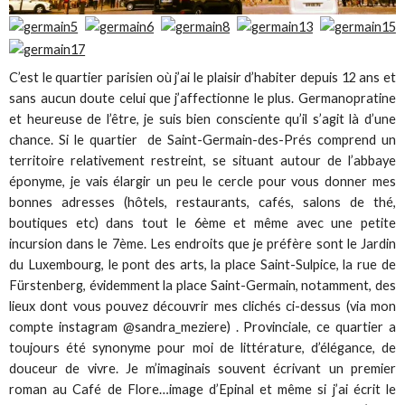
C’est le quartier parisien où j’ai le plaisir d’habiter depuis 12 ans et
sans aucun doute celui que j’affectionne le plus. Germanopratine
et heureuse de l’être, je suis bien consciente qu’il s’agit là d’une
chance. Si le quartier de Saint-Germain-des-Prés comprend un
territoire relativement restreint, se situant autour de l’abbaye
éponyme, je vais élargir un peu le cercle pour vous donner mes
bonnes adresses (hôtels, restaurants, cafés, salons de thé,
boutiques etc) dans tout le 6ème et même avec une petite
incursion dans le 7ème. Les endroits que je préfère sont le Jardin
du Luxembourg, le pont des arts, la place Saint-Sulpice, la rue de
Fürstenberg, évidemment la place Saint-Germain, notamment, des
lieux dont vous pouvez découvrir mes clichés ci-dessus (via mon
compte instagram @sandra_meziere) . Provinciale, ce quartier a
toujours été synonyme pour moi de littérature, d’élégance, de
douceur de vivre. Je m’imaginais souvent écrivant un premier
roman au Café de Flore…image d’Epinal et même si j’ai écrit le