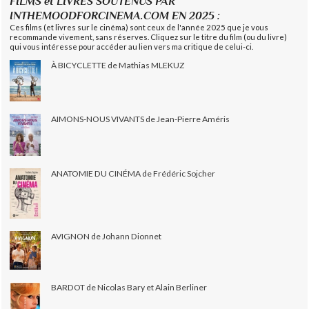
FILMS et LIVRES SOUTENUS PAR
INTHEMOODFORCINEMA.COM EN 2025 :
Ces films (et livres sur le cinéma) sont ceux de l'année 2025 que je vous
recommande vivement, sans réserves. Cliquez sur le titre du film (ou du livre)
qui vous intéresse pour accéder au lien vers ma critique de celui-ci.
À BICYCLETTE de Mathias MLEKUZ
AIMONS-NOUS VIVANTS de Jean-Pierre Améris
ANATOMIE DU CINÉMA de Frédéric Sojcher
AVIGNON de Johann Dionnet
BARDOT de Nicolas Bary et Alain Berliner