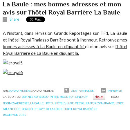
La Baule : mes bonnes adresses et mon
avis sur l'hôtel Royal Barrière La Baule
Share
A l'instant, dans l'émission Grands Reportages sur TF1, La Baule
et l'hôtel Royal Thalasso Barrière sont à l'honneur. Retrouvez
mes
bonnes adresses à La Baule en cliquant ici
et mon avis sur
l'hôtel
Royal Barrière de La Baule en cliquant là.
PAR
SANDRA MÉZIÈRE
SANDRA MÉZIÈRE
LIEN PERMANENT
IMPRIMER
CATÉGORIES :
BONNES ADRESSES "IN THE MOOD FOR CINEMA"
TAGS :
BONNES ADRESSES
,
LA BAULE
,
HÔTEL
,
HÔTELS
,
LUXE
,
RESTAURANT
,
RESTAURANTS
,
LOIRE
ATLANTIQUE
,
PORNICHET
,
PAYS DE LA LOIRE
,
HÔTEL ROYAL BARRIÈRE
0
COMMENTAIRE