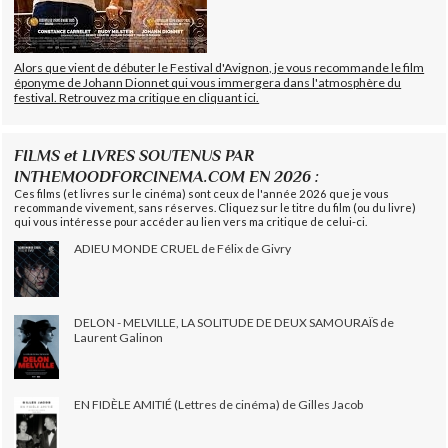
Alors que vient de débuter le Festival d'Avignon, je vous recommande le film
éponyme de Johann Dionnet qui vous immergera dans l'atmosphère du
festival. Retrouvez ma critique en cliquant ici.
FILMS et LIVRES SOUTENUS PAR
INTHEMOODFORCINEMA.COM EN 2026 :
Ces films (et livres sur le cinéma) sont ceux de l'année 2026 que je vous
recommande vivement, sans réserves. Cliquez sur le titre du film (ou du livre)
qui vous intéresse pour accéder au lien vers ma critique de celui-ci.
ADIEU MONDE CRUEL de Félix de Givry
DELON - MELVILLE, LA SOLITUDE DE DEUX SAMOURAÏS de
Laurent Galinon
EN FIDÈLE AMITIÉ (Lettres de cinéma) de Gilles Jacob