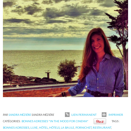
PAR
SANDRA MÉZIÈRE
SANDRA MÉZIÈRE
LIEN PERMANENT
IMPRIMER
CATÉGORIES :
BONNES ADRESSES "IN THE MOOD FOR CINEMA"
TAGS :
BONNES ADRESSES
,
LUXE
,
HÔTEL
,
HÔTELS
,
LA BAULE
,
PORNICHET
,
RESTAURANT
,