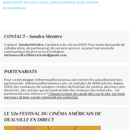
RESTAURANTS
,
PAYS DE LA LOIRE
,
LOIRE ATLANTIQUE
,
MODE
,
FASHION
0
COMMENTAIRE
CONTACT - Sandra Mézière
Contact :
Sandra Mézière
, fondatrice du site en 2003. Pour toute demande de
collaboration, de partenariat, de services presse, ou pour tout envoi de
communiqué de presse ou d'invitation :
inthemoodforfilmfestivals@gmail.com
PARTENARIATS
Pour se développer, Inthemoodforcinema.com recherche actuellement des
partenariats. Inthemoodforcinema.com, ce sont plus de 4000 articles depuis
2003, des centaines de comptes-rendus de festivals de cinéma, plusieurs prix
décernés, des articles qui arrivent en tête des moteurs de recherche... Un
partenariat vous intéresse ?
Cliquez ici pour en savoir plus sur le site, sur mon
parcours et pour savoir comment me contacter.
LE 52e FESTIVAL DU CINÉMA AMÉRICAIN DE
DEAUVILLE EN DIRECT