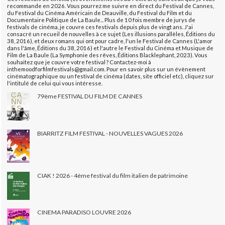
recommande en 2026. Vous pourrez me suivre en direct du Festival de Cannes,
du Festival du Cinéma Américain de Deauville, du Festival du Film et du
Documentaire Politique de La Baule... Plus de 10 fois membre de jurys de
festivals de cinéma, je couvre ces festivals depuis plus de vingt ans. J'ai
consacré un recueil de nouvelles à ce sujet (Les illusions parallèles, Éditions du
38, 2016), et deux romans qui ont pour cadre, l'un le Festival de Cannes (L'amor
dans l'âme, Éditions du 38, 2016) et l'autre le Festival du Cinéma et Musique de
Film de La Baule (La Symphonie des rêves, Éditions Blacklephant, 2023). Vous
souhaitez que je couvre votre festival ? Contactez-moi à
inthemoodforfilmfestivals@gmail.com. Pour en savoir plus sur un évènement
cinématographique ou un festival de cinéma (dates, site officiel etc), cliquez sur
l'intitulé de celui qui vous intéresse.
79ème FESTIVAL DU FILM DE CANNES
BIARRITZ FILM FESTIVAL - NOUVELLES VAGUES 2026
CIAK ! 2026 - 4ème festival du film italien de patrimoine
CINEMA PARADISO LOUVRE 2026