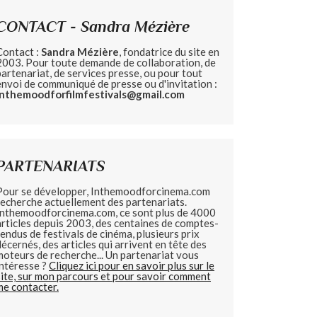
CONTACT - Sandra Mézière
Contact :
Sandra Mézière
, fondatrice du site en
2003. Pour toute demande de collaboration, de
partenariat, de services presse, ou pour tout
envoi de communiqué de presse ou d'invitation :
inthemoodforfilmfestivals@gmail.com
PARTENARIATS
Pour se développer, Inthemoodforcinema.com
recherche actuellement des partenariats.
Inthemoodforcinema.com, ce sont plus de 4000
articles depuis 2003, des centaines de comptes-
rendus de festivals de cinéma, plusieurs prix
décernés, des articles qui arrivent en tête des
moteurs de recherche... Un partenariat vous
intéresse ?
Cliquez ici pour en savoir plus sur le
site, sur mon parcours et pour savoir comment
me contacter.