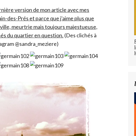
ernière version de mon article avec mes
n-des-Prés et parce que j'aime plus que
ville, meurtrie mais toujours majestueuse,
és du quartier en question.
(Des clichés à
tagram @sandra_meziere)
l