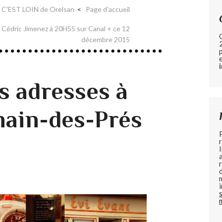
C'EST LOIN de Orelsan
Page d'accueil
Cédric Jimenez à 20H55 sur Canal + ce 12
décembre 2015
 adresses à
ain-des-Prés