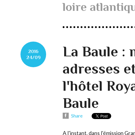
loire atlantiq
La Baule :
2016
24/09
adresses e
l'hôtel Roy
Baule
Share
A l'instant, dans l'émission Gr