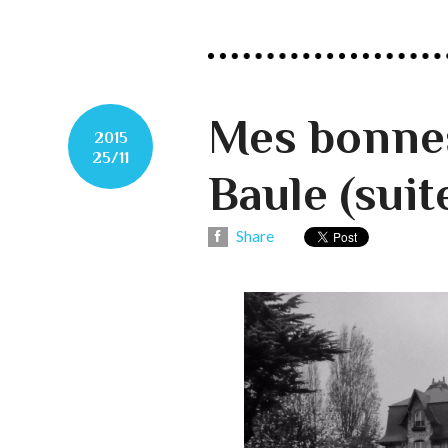
Mes bonnes
2015
25/11
Baule (suit
Share