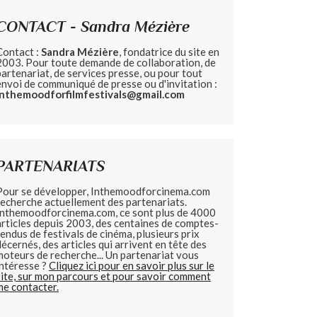
CONTACT - Sandra Mézière
Contact :
Sandra Mézière
, fondatrice du site en
2003. Pour toute demande de collaboration, de
partenariat, de services presse, ou pour tout
envoi de communiqué de presse ou d'invitation :
inthemoodforfilmfestivals@gmail.com
PARTENARIATS
Pour se développer, Inthemoodforcinema.com
recherche actuellement des partenariats.
Inthemoodforcinema.com, ce sont plus de 4000
articles depuis 2003, des centaines de comptes-
rendus de festivals de cinéma, plusieurs prix
décernés, des articles qui arrivent en tête des
moteurs de recherche... Un partenariat vous
intéresse ?
Cliquez ici pour en savoir plus sur le
site, sur mon parcours et pour savoir comment
me contacter.