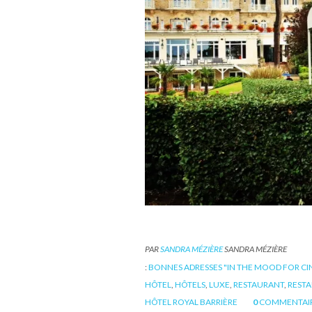
PAR
SANDRA MÉZIÈRE
SANDRA MÉZIÈRE
:
BONNES ADRESSES "IN THE MOOD FOR C
HÔTEL
,
HÔTELS
,
LUXE
,
RESTAURANT
,
REST
HÔTEL ROYAL BARRIÈRE
0
COMMENTAI