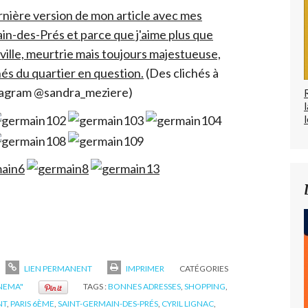
ernière version de mon article avec mes
n-des-Prés et parce que j'aime plus que
ville, meurtrie mais toujours majestueuse,
és du quartier en question.
(Des clichés à
tagram @sandra_meziere)
l
LIEN PERMANENT
IMPRIMER
CATÉGORIES
INEMA"
TAGS :
BONNES ADRESSES
,
SHOPPING
,
NT
,
PARIS 6ÈME
,
SAINT-GERMAIN-DES-PRÉS
,
CYRIL LIGNAC
,