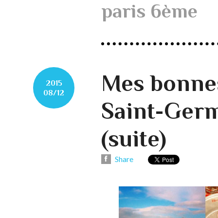
paris 6ème
Mes bonnes
2015
08/12
Saint-Germ
(suite)
Share