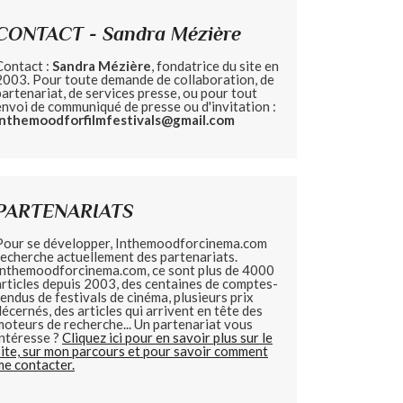
CONTACT - Sandra Mézière
Contact :
Sandra Mézière
, fondatrice du site en
2003. Pour toute demande de collaboration, de
partenariat, de services presse, ou pour tout
envoi de communiqué de presse ou d'invitation :
inthemoodforfilmfestivals@gmail.com
PARTENARIATS
Pour se développer, Inthemoodforcinema.com
recherche actuellement des partenariats.
Inthemoodforcinema.com, ce sont plus de 4000
articles depuis 2003, des centaines de comptes-
rendus de festivals de cinéma, plusieurs prix
décernés, des articles qui arrivent en tête des
moteurs de recherche... Un partenariat vous
intéresse ?
Cliquez ici pour en savoir plus sur le
site, sur mon parcours et pour savoir comment
me contacter.