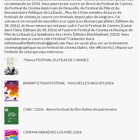
recommande en 2026. Vous pourrez me suivre en direct du Festival de Cannes,
du Festival du Cinéma Américain de Deauville, du Festival du Film et du
Documentaire Politique de La Baule... Plus de 10 fois membre de jurys de
festivals de cinéma, je couvre ces festivals depuis plus de vingt ans. J'ai
consacré un recueil de nouvelles à ce sujet (Les illusions parallèles, Éditions du
38, 2016), et deux romans qui ont pour cadre, l'un le Festival de Cannes (L'amor
dans l'âme, Éditions du 38, 2016) et l'autre le Festival du Cinéma et Musique de
Film de La Baule (La Symphonie des rêves, Éditions Blacklephant, 2023). Vous
souhaitez que je couvre votre festival ? Contactez-moi à
inthemoodforfilmfestivals@gmail.com. Pour en savoir plus sur un évènement
cinématographique ou un festival de cinéma (dates, site officiel etc), cliquez sur
l'intitulé de celui qui vous intéresse.
79ème FESTIVAL DU FILM DE CANNES
BIARRITZ FILM FESTIVAL - NOUVELLES VAGUES 2026
CIAK ! 2026 - 4ème festival du film italien de patrimoine
CINEMA PARADISO LOUVRE 2026