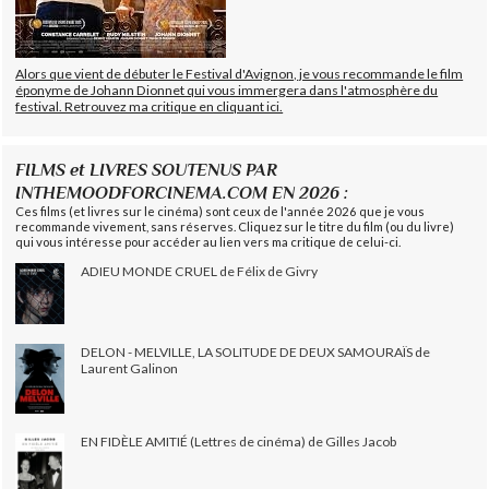
Alors que vient de débuter le Festival d'Avignon, je vous recommande le film
éponyme de Johann Dionnet qui vous immergera dans l'atmosphère du
festival. Retrouvez ma critique en cliquant ici.
FILMS et LIVRES SOUTENUS PAR
INTHEMOODFORCINEMA.COM EN 2026 :
Ces films (et livres sur le cinéma) sont ceux de l'année 2026 que je vous
recommande vivement, sans réserves. Cliquez sur le titre du film (ou du livre)
qui vous intéresse pour accéder au lien vers ma critique de celui-ci.
ADIEU MONDE CRUEL de Félix de Givry
DELON - MELVILLE, LA SOLITUDE DE DEUX SAMOURAÏS de
Laurent Galinon
EN FIDÈLE AMITIÉ (Lettres de cinéma) de Gilles Jacob