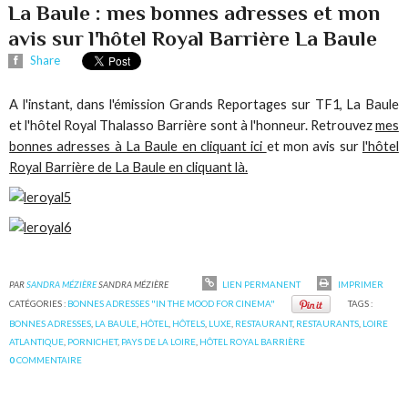
La Baule : mes bonnes adresses et mon
avis sur l'hôtel Royal Barrière La Baule
Share
A l'instant, dans l'émission Grands Reportages sur TF1, La Baule
et l'hôtel Royal Thalasso Barrière sont à l'honneur. Retrouvez
mes
bonnes adresses à La Baule en cliquant ici
et mon avis sur
l'hôtel
Royal Barrière de La Baule en cliquant là.
PAR
SANDRA MÉZIÈRE
SANDRA MÉZIÈRE
LIEN PERMANENT
IMPRIMER
CATÉGORIES :
BONNES ADRESSES "IN THE MOOD FOR CINEMA"
TAGS :
BONNES ADRESSES
,
LA BAULE
,
HÔTEL
,
HÔTELS
,
LUXE
,
RESTAURANT
,
RESTAURANTS
,
LOIRE
ATLANTIQUE
,
PORNICHET
,
PAYS DE LA LOIRE
,
HÔTEL ROYAL BARRIÈRE
0
COMMENTAIRE