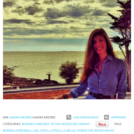
PAR
SANDRA MÉZIÈRE
SANDRA MÉZIÈRE
LIEN PERMANENT
IMPRIMER
CATÉGORIES :
BONNES ADRESSES "IN THE MOOD FOR CINEMA"
TAGS :
BONNES ADRESSES
,
LUXE
,
HÔTEL
,
HÔTELS
,
LA BAULE
,
PORNICHET
,
RESTAURANT
,