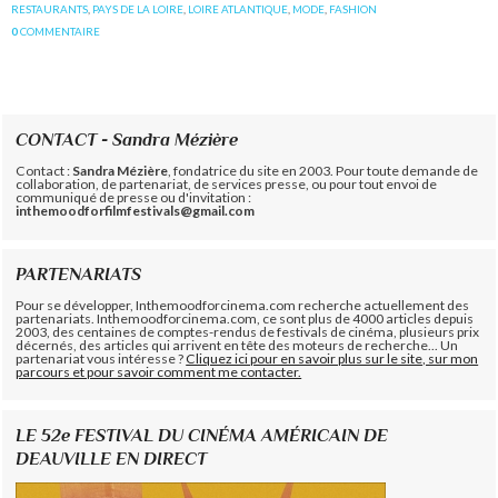
RESTAURANTS
,
PAYS DE LA LOIRE
,
LOIRE ATLANTIQUE
,
MODE
,
FASHION
0
COMMENTAIRE
CONTACT - Sandra Mézière
Contact :
Sandra Mézière
, fondatrice du site en 2003. Pour toute demande de
collaboration, de partenariat, de services presse, ou pour tout envoi de
communiqué de presse ou d'invitation :
inthemoodforfilmfestivals@gmail.com
PARTENARIATS
Pour se développer, Inthemoodforcinema.com recherche actuellement des
partenariats. Inthemoodforcinema.com, ce sont plus de 4000 articles depuis
2003, des centaines de comptes-rendus de festivals de cinéma, plusieurs prix
décernés, des articles qui arrivent en tête des moteurs de recherche... Un
partenariat vous intéresse ?
Cliquez ici pour en savoir plus sur le site, sur mon
parcours et pour savoir comment me contacter.
LE 52e FESTIVAL DU CINÉMA AMÉRICAIN DE
DEAUVILLE EN DIRECT