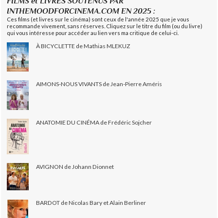
FILMS et LIVRES SOUTENUS PAR
INTHEMOODFORCINEMA.COM EN 2025 :
Ces films (et livres sur le cinéma) sont ceux de l'année 2025 que je vous
recommande vivement, sans réserves. Cliquez sur le titre du film (ou du livre)
qui vous intéresse pour accéder au lien vers ma critique de celui-ci.
À BICYCLETTE de Mathias MLEKUZ
AIMONS-NOUS VIVANTS de Jean-Pierre Améris
ANATOMIE DU CINÉMA de Frédéric Sojcher
AVIGNON de Johann Dionnet
BARDOT de Nicolas Bary et Alain Berliner