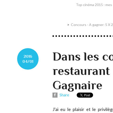
Top cinéma 2015 : mes 
Concours - A gagner: 5 X 
Dans les c
2016
04/01
restaurant
Gagnaire
Share
J'ai eu le plaisir et le privil