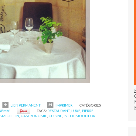
LIEN PERMANENT
IMPRIMER
CATÉGORIES
INEMA"
TAGS :
RESTAURANT
,
LUXE
,
PIERRE
ES MICHELIN
,
GASTRONOMIE
,
CUISINE
,
IN THE MOOD FOR