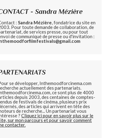
CONTACT - Sandra Mézière
Contact :
Sandra Mézière
, fondatrice du site en
2003. Pour toute demande de collaboration, de
partenariat, de services presse, ou pour tout
envoi de communiqué de presse ou d'invitation :
inthemoodforfilmfestivals@gmail.com
PARTENARIATS
Pour se développer, Inthemoodforcinema.com
recherche actuellement des partenariats.
Inthemoodforcinema.com, ce sont plus de 4000
articles depuis 2003, des centaines de comptes-
rendus de festivals de cinéma, plusieurs prix
décernés, des articles qui arrivent en tête des
moteurs de recherche... Un partenariat vous
intéresse ?
Cliquez ici pour en savoir plus sur le
site, sur mon parcours et pour savoir comment
me contacter.