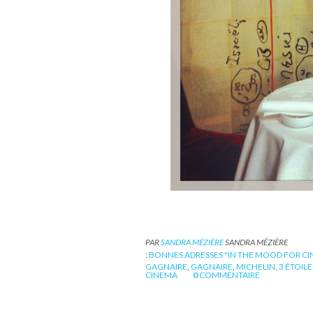
PAR
SANDRA MÉZIÈRE
SANDRA MÉZIÈRE
:
BONNES ADRESSES "IN THE MOOD FOR C
GAGNAIRE
,
GAGNAIRE
,
MICHELIN
,
3 ÉTOIL
CINEMA
0
COMMENTAIRE