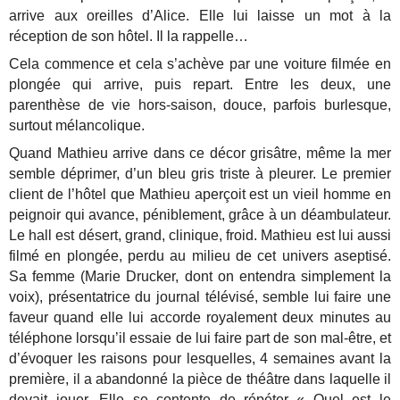
arrive aux oreilles d’Alice. Elle lui laisse un mot à la
réception de son hôtel. Il la rappelle…
Cela commence et cela s’achève par une voiture filmée en
plongée qui arrive, puis repart. Entre les deux, une
parenthèse de vie hors-saison, douce, parfois burlesque,
surtout mélancolique.
Quand Mathieu arrive dans ce décor grisâtre, même la mer
semble déprimer, d’un bleu gris triste à pleurer. Le premier
client de l’hôtel que Mathieu aperçoit est un vieil homme en
peignoir qui avance, péniblement, grâce à un déambulateur.
Le hall est désert, grand, clinique, froid. Mathieu est lui aussi
filmé en plongée, perdu au milieu de cet univers aseptisé.
Sa femme (Marie Drucker, dont on entendra simplement la
voix), présentatrice du journal télévisé, semble lui faire une
faveur quand elle lui accorde royalement deux minutes au
téléphone lorsqu’il essaie de lui faire part de son mal-être, et
d’évoquer les raisons pour lesquelles, 4 semaines avant la
première, il a abandonné la pièce de théâtre dans laquelle il
devait jouer. Elle se contente de répéter « Quel est le