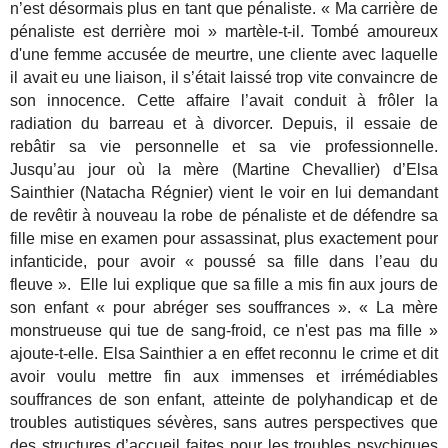
n’est désormais plus en tant que pénaliste. « Ma carrière de
pénaliste est derrière moi » martèle-t-il. Tombé amoureux
d'une femme accusée de meurtre, une cliente avec laquelle
il avait eu une liaison, il s’était laissé trop vite convaincre de
son innocence. Cette affaire l’avait conduit à frôler la
radiation du barreau et à divorcer. Depuis, il essaie de
rebâtir sa vie personnelle et sa vie professionnelle.
Jusqu’au jour où la mère (Martine Chevallier) d’Elsa
Sainthier (Natacha Régnier) vient le voir en lui demandant
de revêtir à nouveau la robe de pénaliste et de défendre sa
fille mise en examen pour assassinat, plus exactement pour
infanticide, pour avoir « poussé sa fille dans l’eau du
fleuve ». Elle lui explique que sa fille a mis fin aux jours de
son enfant « pour abréger ses souffrances ». « La mère
monstrueuse qui tue de sang-froid, ce n'est pas ma fille »
ajoute-t-elle. Elsa Sainthier a en effet reconnu le crime et dit
avoir voulu mettre fin aux immenses et irrémédiables
souffrances de son enfant, atteinte de polyhandicap et de
troubles autistiques sévères, sans autres perspectives que
des structures d’accueil faites pour les troubles psychiques