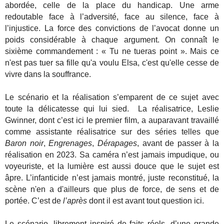
abordée, celle de la place du handicap. Une arme
redoutable face à l’adversité, face au silence, face à
l’injustice. La force des convictions de l’avocat donne un
poids considérable à chaque argument. On connaît le
sixième commandement : « Tu ne tueras point ». Mais ce
n'est pas tuer sa fille qu'a voulu Elsa, c'est qu'elle cesse de
vivre dans la souffrance.
Le scénario et la réalisation s’emparent de ce sujet avec
toute la délicatesse qui lui sied. La réalisatrice, Leslie
Gwinner, dont c’est ici le premier film, a auparavant travaillé
comme assistante réalisatrice sur des séries telles que
Baron noir
,
Engrenages
,
Dérapages
, avant de passer à la
réalisation en 2023. Sa caméra n’est jamais impudique, ou
voyeuriste, et la lumière est aussi douce que le sujet est
âpre. L’infanticide n’est jamais montré, juste reconstitué, la
scène n'en a d'ailleurs que plus de force, de sens et de
portée. C’est de
l’après
dont il est avant tout question ici.
Le scénario, librement inspiré de faits réels, d’une grande