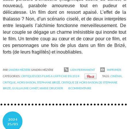
nouveau), parabole amoureuse tout en pudeur et
délicatesse. Un film dont on ressort apaisé. L’effet de la
thalasso ? Non, d’un scénario ciselé, et de deux interprètes
entre lesquels l’alchimie fonctionne merveilleusement. De
leur couple se dégage un charme irrésistible qui inonde tout
le film. Un tendre coup au cœur et de cœur pour ce film, et
ces personnages une fois de plus dans un film de Brizé,
forts (de leurs fragilités) et inoubliables.
PAR
SANDRA MÉZIÈRE
SANDRA MÉZIÈRE
LIEN PERMANENT
IMPRIMER
CATÉGORIES :
CRITIQUES DES FILMS A L'AFFICHE EN 2024
TAGS :
CINÉMA
,
CRITIQUE
,
HORS-SAISON
,
STÉPHANE BRIZÉ
,
CRITIQUE DE HORS-SAISON DE STÉPHANE
BRIZÉ
,
GUILLAUME CANET
,
MARIE DRUCKER
0
COMMENTAIRE
2024
25/03