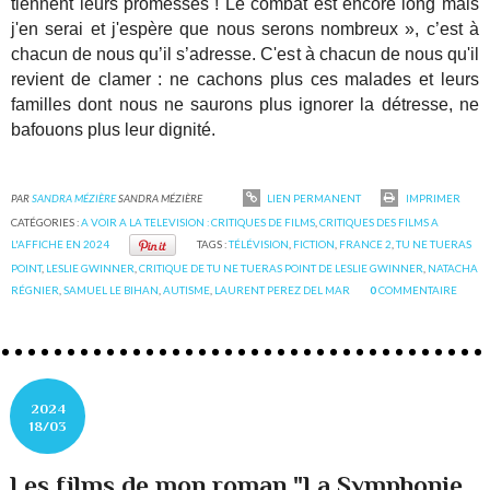
tiennent leurs promesses ! Le combat est encore long mais
j'en serai et j'espère que nous serons nombreux », c’est à
chacun de nous qu’il s’adresse. C'est à chacun de nous qu'il
revient de clamer : ne cachons plus ces malades et leurs
familles dont nous ne saurons plus ignorer la détresse, ne
bafouons plus leur dignité.
PAR
SANDRA MÉZIÈRE
SANDRA MÉZIÈRE
LIEN PERMANENT
IMPRIMER
CATÉGORIES :
A VOIR A LA TELEVISION : CRITIQUES DE FILMS
,
CRITIQUES DES FILMS A
L'AFFICHE EN 2024
TAGS :
TÉLÉVISION
,
FICTION
,
FRANCE 2
,
TU NE TUERAS
POINT
,
LESLIE GWINNER
,
CRITIQUE DE TU NE TUERAS POINT DE LESLIE GWINNER
,
NATACHA
RÉGNIER
,
SAMUEL LE BIHAN
,
AUTISME
,
LAURENT PEREZ DEL MAR
0
COMMENTAIRE
2024
18/03
Les films de mon roman "La Symphonie