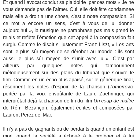
Et quand l’avocat conclut sa plaidoirie par ces mots « Je ne
vous demande pas de l'aimer. Oui, elle doit être condamnée
mais elle a droit a une chose, c'est à notre compassion. Si
ce mot a encore un sens, c'est à vous de lui donner
aujourd'hui », la musique ne paraphrase pas mais prend le
relais et reflète l'émotion que cet appel à la compassion fait
surgir. Comme le disait si justement Franz Liszt, « Les arts
sont le plus sûr moyen de se dérober au monde : ils sont
aussi le plus sûr moyen de s'unir avec lui.». C’est par
ailleurs par quelques notes qui tambourinent
mélodieusement sur des plans du tribunal que s'ouvre le
film. Comme en un écho plus apaisé, sur le générique final,
résonnent les notes d'espoir de la chanson (
Tomorrow
)
portée par la voix envoûtante de Laure Zaehringer, qui
interprétait déjà la chanson de fin du film
Un coup de maître
de Rémi Bezançon
, également écrites et composées par
Laurent Perez del Mar.
Il n’y a pas de gagnants ou de perdants quand un enfant est
mort, quand la société a échoué à le protéger et à lui