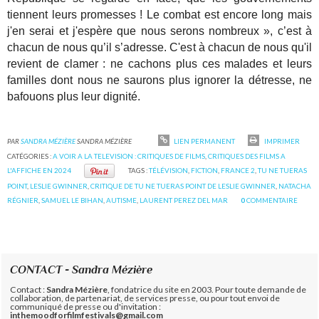
tiennent leurs promesses ! Le combat est encore long mais
j'en serai et j'espère que nous serons nombreux », c’est à
chacun de nous qu’il s’adresse. C'est à chacun de nous qu'il
revient de clamer : ne cachons plus ces malades et leurs
familles dont nous ne saurons plus ignorer la détresse, ne
bafouons plus leur dignité.
PAR
SANDRA MÉZIÈRE
SANDRA MÉZIÈRE
LIEN PERMANENT
IMPRIMER
CATÉGORIES :
A VOIR A LA TELEVISION : CRITIQUES DE FILMS
,
CRITIQUES DES FILMS A
L'AFFICHE EN 2024
TAGS :
TÉLÉVISION
,
FICTION
,
FRANCE 2
,
TU NE TUERAS
POINT
,
LESLIE GWINNER
,
CRITIQUE DE TU NE TUERAS POINT DE LESLIE GWINNER
,
NATACHA
RÉGNIER
,
SAMUEL LE BIHAN
,
AUTISME
,
LAURENT PEREZ DEL MAR
0
COMMENTAIRE
CONTACT - Sandra Mézière
Contact :
Sandra Mézière
, fondatrice du site en 2003. Pour toute demande de
collaboration, de partenariat, de services presse, ou pour tout envoi de
communiqué de presse ou d'invitation :
inthemoodforfilmfestivals@gmail.com