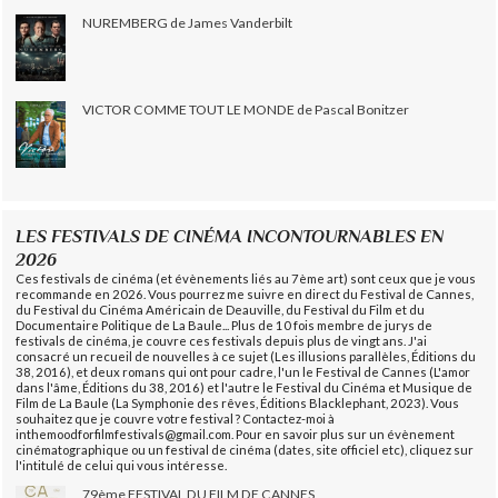
NUREMBERG de James Vanderbilt
VICTOR COMME TOUT LE MONDE de Pascal Bonitzer
LES FESTIVALS DE CINÉMA INCONTOURNABLES EN
2026
Ces festivals de cinéma (et évènements liés au 7ème art) sont ceux que je vous
recommande en 2026. Vous pourrez me suivre en direct du Festival de Cannes,
du Festival du Cinéma Américain de Deauville, du Festival du Film et du
Documentaire Politique de La Baule... Plus de 10 fois membre de jurys de
festivals de cinéma, je couvre ces festivals depuis plus de vingt ans. J'ai
consacré un recueil de nouvelles à ce sujet (Les illusions parallèles, Éditions du
38, 2016), et deux romans qui ont pour cadre, l'un le Festival de Cannes (L'amor
dans l'âme, Éditions du 38, 2016) et l'autre le Festival du Cinéma et Musique de
Film de La Baule (La Symphonie des rêves, Éditions Blacklephant, 2023). Vous
souhaitez que je couvre votre festival ? Contactez-moi à
inthemoodforfilmfestivals@gmail.com. Pour en savoir plus sur un évènement
cinématographique ou un festival de cinéma (dates, site officiel etc), cliquez sur
l'intitulé de celui qui vous intéresse.
79ème FESTIVAL DU FILM DE CANNES