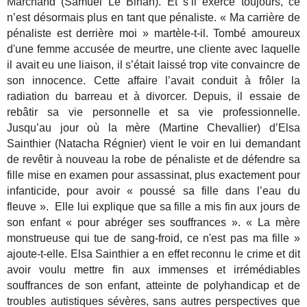
Marchand (Samuel Le Bihan). Et s’il exerce toujours, ce
n’est désormais plus en tant que pénaliste. « Ma carrière de
pénaliste est derrière moi » martèle-t-il. Tombé amoureux
d'une femme accusée de meurtre, une cliente avec laquelle
il avait eu une liaison, il s’était laissé trop vite convaincre de
son innocence. Cette affaire l’avait conduit à frôler la
radiation du barreau et à divorcer. Depuis, il essaie de
rebâtir sa vie personnelle et sa vie professionnelle.
Jusqu’au jour où la mère (Martine Chevallier) d’Elsa
Sainthier (Natacha Régnier) vient le voir en lui demandant
de revêtir à nouveau la robe de pénaliste et de défendre sa
fille mise en examen pour assassinat, plus exactement pour
infanticide, pour avoir « poussé sa fille dans l’eau du
fleuve ». Elle lui explique que sa fille a mis fin aux jours de
son enfant « pour abréger ses souffrances ». « La mère
monstrueuse qui tue de sang-froid, ce n'est pas ma fille »
ajoute-t-elle. Elsa Sainthier a en effet reconnu le crime et dit
avoir voulu mettre fin aux immenses et irrémédiables
souffrances de son enfant, atteinte de polyhandicap et de
troubles autistiques sévères, sans autres perspectives que