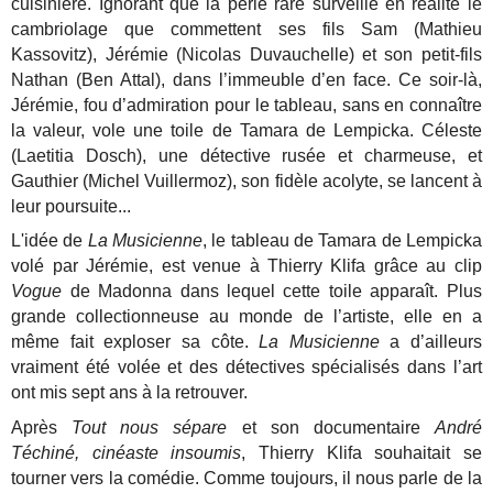
cuisinière. Ignorant que la perle rare surveille en réalité le
cambriolage que commettent ses fils Sam (Mathieu
Kassovitz), Jérémie (Nicolas Duvauchelle) et son petit-fils
Nathan (Ben Attal), dans l’immeuble d’en face. Ce soir-là,
Jérémie, fou d’admiration pour le tableau, sans en connaître
la valeur, vole une toile de Tamara de Lempicka. Céleste
(Laetitia Dosch), une détective rusée et charmeuse, et
Gauthier (Michel Vuillermoz), son fidèle acolyte, se lancent à
leur poursuite...
L'idée de
La Musicienne
, le tableau de Tamara de Lempicka
volé par Jérémie, est venue à Thierry Klifa grâce au clip
Vogue
de Madonna dans lequel cette toile apparaît. Plus
grande collectionneuse au monde de l’artiste, elle en a
même fait exploser sa côte.
La Musicienne
a d’ailleurs
vraiment été volée et des détectives spécialisés dans l’art
ont mis sept ans à la retrouver.
Après
Tout nous sépare
et son documentaire
André
Téchiné, cinéaste insoumis
, Thierry Klifa souhaitait se
tourner vers la comédie. Comme toujours, il nous parle de la