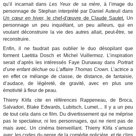
qu’il incarnait dans
Les Yeux de sa mère,
à l’image du
personnage de Stephan interprété par Daniel Auteuil dans
Un cœur en hiver,
le chef-d'œuvre de Claude Sautet.
Un
personnage un peu inquiétant, un peu ailleurs, qui en
voulant déconstruire la vie des autres allait, peut-être, se
reconstruire.
Enfin, il ne faudrait pas oublier le duo désopilant que
forment Laetitia Dosch et Michel Vuillermoz. L’inspiration
serait d’après les intéressés Faye Dunaway dans
Portrait
d’une enfant déchue
ou
L’affaire Thomas Crown
. L’actrice a
en effet ce mélange de classe, de distance, de fantaisie,
d’audace, de légèreté, de gravité, avec en plus une
émotivité à fleur de peau.
Thierry Klifa cite en références Rappeneau, de Broca,
Salvadori, Blake Edwards, Lubitsch, Lumet… Il y a un peu
de tout cela dans ce film. Du divertissement qui ne méprise
pas le spectateur, ni les personnages, qui ne rient pas de
mais avec. Un cinéma bienveillant. Thierry Klifa s’amuse
avec les codes du genre de la comédie policière, et de clins