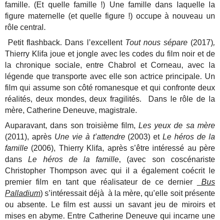
famille. (Et quelle famille !) Une famille dans laquelle la
figure maternelle (et quelle figure !) occupe à nouveau un
rôle central.
Petit flashback. Dans l’excellent
Tout nous sépare
(2017)
,
Thierry Klifa joue et jongle avec les codes du film noir et de
la chronique sociale, entre Chabrol et Corneau, avec la
légende que transporte avec elle son actrice principale. Un
film qui assume son côté romanesque et qui confronte deux
réalités, deux mondes, deux fragilités. Dans le rôle de la
mère, Catherine Deneuve, magistrale.
Auparavant, dans son troisième film,
Les yeux de sa mère
(2011), après
Une vie à t’attendre
(2003) et
Le héros de la
famille
(2006), Thierry Klifa, après s’être intéressé au père
dans
Le héros de la famille
, (avec son coscénariste
Christopher Thompson avec qui il a également coécrit le
premier film en tant que réalisateur de ce dernier
Bus
Palladium
) s’intéressait déjà à la mère, qu’elle soit présente
ou absente. Le film est aussi un savant jeu de miroirs et
mises en abyme. Entre Catherine Deneuve qui incarne une