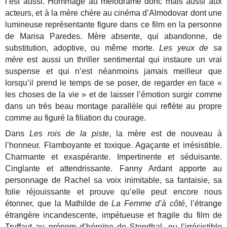
l’est aussi. Hommage au mélodrame donc mais aussi aux
acteurs, et à la mère chère au cinéma d’Almodovar dont une
lumineuse représentante figure dans ce film en la personne
de Marisa Paredes. Mère absente, qui abandonne, de
substitution, adoptive, ou même morte.
Les yeux de sa
mère
est aussi un thriller sentimental qui instaure un vrai
suspense et qui n’est néanmoins jamais meilleur que
lorsqu’il prend le temps de se poser, de regarder en face «
les choses de la vie » et de laisser l’émotion surgir comme
dans un très beau montage parallèle qui reflète au propre
comme au figuré la filiation du courage.
Dans
Les rois de la piste
, la mère est de nouveau à
l’honneur. Flamboyante et toxique. Agaçante et irrésistible.
Charmante et exaspérante. Impertinente et séduisante.
Cinglante et attendrissante. Fanny Ardant apporte au
personnage de Rachel sa voix inimitable, sa fantaisie, sa
folie réjouissante et prouve qu’elle peut encore nous
étonner, que la Mathilde de
La Femme d’à côté
, l’étrange
étrangère incandescente, impétueuse et fragile du film de
Truffaut au prénom d’héroïne de Stendhal, ou l’irrésistible