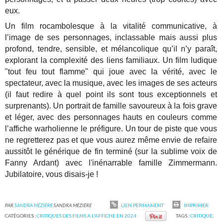
eux.
Un film rocambolesque à la vitalité communicative, à
l’image de ses personnages, inclassable mais aussi plus
profond, tendre, sensible, et mélancolique qu’il n’y paraît,
explorant la complexité des liens familiaux. Un film ludique
"tout feu tout flamme" qui joue avec la vérité, avec le
spectateur, avec la musique, avec les images de ses acteurs
(il faut redire à quel point ils sont tous exceptionnels et
surprenants). Un portrait de famille savoureux à la fois grave
et léger, avec des personnages hauts en couleurs comme
l’affiche warholienne le préfigure. Un tour de piste que vous
ne regretterez pas et que vous aurez même envie de refaire
aussitôt le générique de fin terminé (sur la sublime voix de
Fanny Ardant) avec l'inénarrable famille Zimmermann.
Jubilatoire, vous disais-je !
PAR
SANDRA MÉZIÈRE
SANDRA MÉZIÈRE
LIEN PERMANENT
IMPRIMER
CATÉGORIES :
CRITIQUES DES FILMS A L'AFFICHE EN 2024
TAGS :
CRITIQUE
,