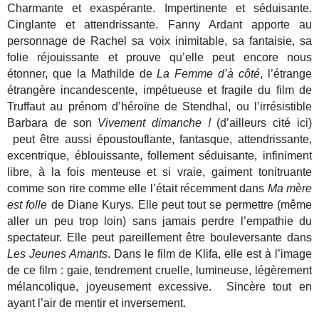
Charmante et exaspérante. Impertinente et séduisante.
Cinglante et attendrissante. Fanny Ardant apporte au
personnage de Rachel sa voix inimitable, sa fantaisie, sa
folie réjouissante et prouve qu’elle peut encore nous
étonner, que la Mathilde de
La Femme d’à côté
, l’étrange
étrangère incandescente, impétueuse et fragile du film de
Truffaut au prénom d’héroïne de Stendhal, ou l’irrésistible
Barbara de son
Vivement dimanche !
(d’ailleurs cité ici)
peut être aussi époustouflante, fantasque, attendrissante,
excentrique, éblouissante, follement séduisante, infiniment
libre, à la fois menteuse et si vraie, gaiment tonitruante
comme son rire comme elle l’était récemment dans
Ma mère
est folle
de Diane Kurys.
Elle peut tout se permettre (même
aller un peu trop loin) sans jamais perdre l’empathie du
spectateur. Elle peut pareillement être bouleversante dans
Les Jeunes Amants
.
Dans le film de Klifa, elle est à l’image
de ce film : gaie, tendrement cruelle, lumineuse, légèrement
mélancolique, joyeusement excessive. Sincère tout en
ayant l’air de mentir et inversement.