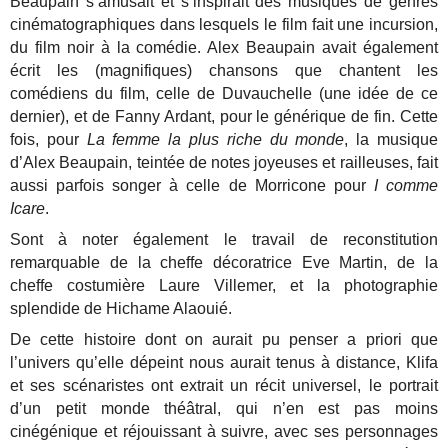
Beaupain s’amusait et s’inspirait des musiques de genres
cinématographiques dans lesquels le film fait une incursion,
du film noir à la comédie. Alex Beaupain avait également
écrit les (magnifiques) chansons que chantent les
comédiens du film, celle de Duvauchelle (une idée de ce
dernier), et de Fanny Ardant, pour le générique de fin. Cette
fois, pour
La femme la plus riche du monde
, la musique
d’Alex Beaupain, teintée de notes joyeuses et railleuses, fait
aussi parfois songer à celle de Morricone pour
I comme
Icare
.
Sont à noter également le travail de reconstitution
remarquable de la cheffe décoratrice Eve Martin, de la
cheffe costumière Laure Villemer, et la photographie
splendide de Hichame Alaouié.
De cette histoire dont on aurait pu penser a priori que
l’univers qu’elle dépeint nous aurait tenus à distance, Klifa
et ses scénaristes ont extrait un récit universel, le portrait
d’un petit monde théâtral, qui n’en est pas moins
cinégénique et réjouissant à suivre, avec ses personnages