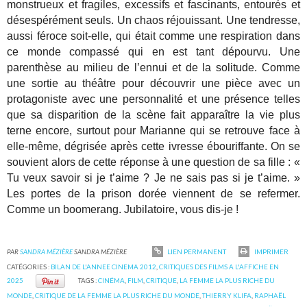
monstrueux et fragiles, excessifs et fascinants, entourés et
désespérément seuls. Un chaos réjouissant. Une tendresse,
aussi féroce soit-elle, qui était comme une respiration dans
ce monde compassé qui en est tant dépourvu. Une
parenthèse au milieu de l’ennui et de la solitude. Comme
une sortie au théâtre pour découvrir une pièce avec un
protagoniste avec une personnalité et une présence telles
que sa disparition de la scène fait apparaître la vie plus
terne encore, surtout pour Marianne qui se retrouve face à
elle-même, dégrisée après cette ivresse ébouriffante. On se
souvient alors de cette réponse à une question de sa fille : «
Tu veux savoir si je t’aime ? Je ne sais pas si je t’aime. »
Les portes de la prison dorée viennent de se refermer.
Comme un boomerang. Jubilatoire, vous dis-je !
PAR
SANDRA MÉZIÈRE
SANDRA MÉZIÈRE
LIEN PERMANENT
IMPRIMER
CATÉGORIES :
BILAN DE L'ANNEE CINEMA 2012
,
CRITIQUES DES FILMS A L'AFFICHE EN
2025
TAGS :
CINÉMA
,
FILM
,
CRITIQUE
,
LA FEMME LA PLUS RICHE DU
MONDE
,
CRITIQUE DE LA FEMME LA PLUS RICHE DU MONDE
,
THIERRY KLIFA
,
RAPHAËL