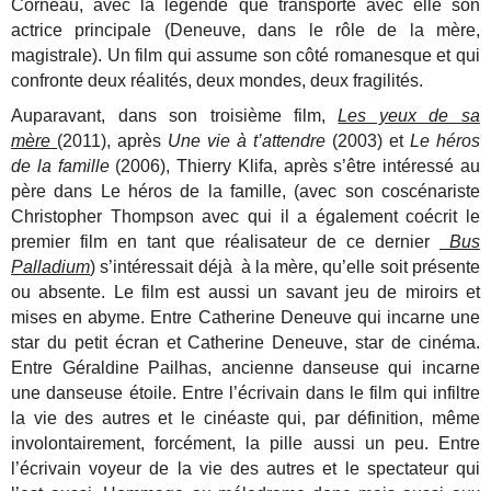
Corneau, avec la légende que transporte avec elle son
actrice principale (Deneuve, dans le rôle de la mère,
magistrale). Un film qui assume son côté romanesque et qui
confronte deux réalités, deux mondes, deux fragilités.
Auparavant, dans son troisième film,
Les yeux de sa
mère
(2011), après
Une vie à t’attendre
(2003) et
Le héros
de la famille
(2006), Thierry Klifa, après s’être intéressé au
père dans Le héros de la famille, (avec son coscénariste
Christopher Thompson avec qui il a également coécrit le
premier film en tant que réalisateur de ce dernier
Bus
Palladium
) s’intéressait déjà à la mère, qu’elle soit présente
ou absente. Le film est aussi un savant jeu de miroirs et
mises en abyme. Entre Catherine Deneuve qui incarne une
star du petit écran et Catherine Deneuve, star de cinéma.
Entre Géraldine Pailhas, ancienne danseuse qui incarne
une danseuse étoile. Entre l’écrivain dans le film qui infiltre
la vie des autres et le cinéaste qui, par définition, même
involontairement, forcément, la pille aussi un peu. Entre
l’écrivain voyeur de la vie des autres et le spectateur qui