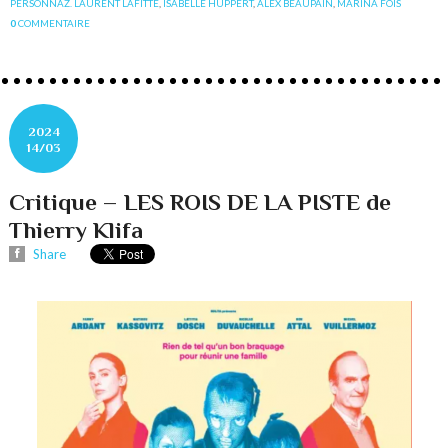
PERSONNAZ. LAURENT LAFITTE
,
ISABELLE HUPPERT
,
ALEX BEAUPAIN
,
MARINA FOÏS
0
COMMENTAIRE
2024
14/03
Critique – LES ROIS DE LA PISTE de
Thierry Klifa
Share