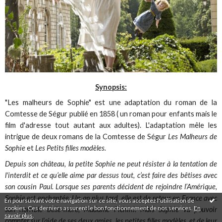
Synopsis:
"Les malheurs de Sophie" est une adaptation du roman de la
Comtesse de Ségur publié en 1858 ( un roman pour enfants mais le
film d'adresse tout autant aux adultes). L'adaptation mêle les
intrigue de deux romans de la Comtesse de Ségur
Les Malheurs de
Sophie
et
Les Petits filles modèles.
Depuis son château, la petite Sophie ne peut résister à la tentation de
l'interdit et ce qu’elle aime par dessus tout, c’est faire des bêtises avec
son cousin Paul. Lorsque ses parents décident de rejoindre l’Amérique,
Sophie est enchantée. Un an plus tard, elle est de retour en France avec
En poursuivant votre navigation sur ce site, vous acceptez l'utilisation de
cookies. Ces derniers assurent le bon fonctionnement de nos services.
En
son horrible belle-mère, Madame Fichini. Mais Sophie va pouvoir
savoir plus
.
compter sur l’aide de ses deux amies, les petites filles modèles, et de leur