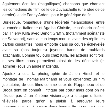
également écrit les (magnifiques) chansons que chantent
les comédiens du film, celle de Duvauchelle (une idée de ce
dernier), et de Fanny Ardant, pour le générique de fin.
Burlesque, romantique, d’une légèreté mélancolique, entre
la comédie italienne et Agatha Christie, le scénario coécrit
par Thierry Klifa avec Benoît Graffin, (notamment scénariste
de Salvadori), sans aucun temps mort, et avec des répliques
parfois cinglantes, nous emporte dans sa course échevelée
avec sa (pas toujours) joyeuse bande de roublards
attachants. Comme toujours chez Klifa, les acteurs sont rois,
et ses films nous permettent ainsi de les découvrir (et
admirer) sous un angle inattendu.
Ajoutez à cela la photographie de Julien Hirsch et le
montage de Thomas Marchand et vous obtiendrez un film
jubilatoire, de ces films comme ceux de Rappeneau et de
Broca dont on connaît l’intrigue par cœur mais dont on ne
résiste pas à un énième visionnage à chaque diffusion
télévisée parce qu’on a plaisir à retrouver leurs
personnages, et à passer deux heures (trop courtes) avec