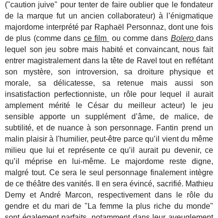
("caution juive" pour tenter de faire oublier que le fondateur
de la marque fut un ancien collaborateur) à l’énigmatique
majordome interprété par Raphaël Personnaz, dont une fois
de plus (comme dans
ce film
ou comme dans
Bolero
dans
lequel son jeu sobre mais habité et convaincant, nous fait
entrer magistralement dans la tête de Ravel tout en reflétant
son mystère, son introversion, sa droiture physique et
morale, sa délicatesse, sa retenue mais aussi son
insatisfaction perfectionniste, un rôle pour lequel il aurait
amplement mérité le César du meilleur acteur) le jeu
sensible apporte un supplément d’âme, de malice, de
subtilité, et de nuance à son personnage. Fantin prend un
malin plaisir à l'humilier, peut-être parce qu’il vient du même
milieu que lui et représente ce qu’il aurait pu devenir, ce
qu’il méprise en lui-même. Le majordome reste digne,
malgré tout. Ce sera le seul personnage finalement intègre
de ce théâtre des vanités. Il en sera évincé, sacrifié. Mathieu
Demy et André Marcon, respectivement dans le rôle du
gendre et du mari de "La femme la plus riche du monde"
sont également parfaits, notamment dans leur aveuglement