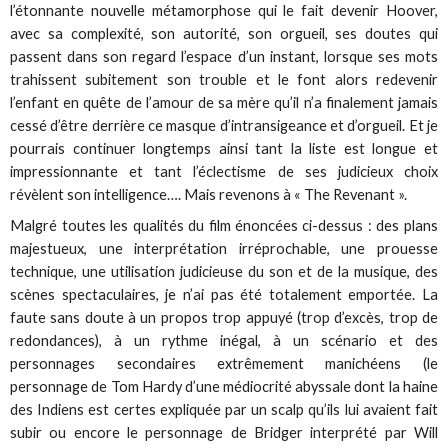
l’étonnante nouvelle métamorphose qui le fait devenir Hoover,
avec sa complexité, son autorité, son orgueil, ses doutes qui
passent dans son regard l’espace d’un instant, lorsque ses mots
trahissent subitement son trouble et le font alors redevenir
l’enfant en quête de l’amour de sa mère qu’il n’a finalement jamais
cessé d’être derrière ce masque d’intransigeance et d’orgueil. Et je
pourrais continuer longtemps ainsi tant la liste est longue et
impressionnante et tant l’éclectisme de ses judicieux choix
révèlent son intelligence…. Mais revenons à « The Revenant ».
Malgré toutes les qualités du film énoncées ci-dessus : des plans
majestueux, une interprétation irréprochable, une prouesse
technique, une utilisation judicieuse du son et de la musique, des
scènes spectaculaires, je n’ai pas été totalement emportée. La
faute sans doute à un propos trop appuyé (trop d’excès, trop de
redondances), à un rythme inégal, à un scénario et des
personnages secondaires extrêmement manichéens (le
personnage de Tom Hardy d’une médiocrité abyssale dont la haine
des Indiens est certes expliquée par un scalp qu’ils lui avaient fait
subir ou encore le personnage de Bridger interprété par Will