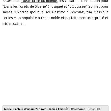
3 César de
"Juste la fin du monde
", les César de consolation pour
"
Dans les forêts de Sibérie
" (musique) et
"L'Odyssée
" (son) et pour
James Thierrée (pour le sous-estimé "Chocolat", film classique
certes mais populaire au sens noble et parfaitement interprété et
mis en scène).
Meilleur acteur dans un 2nd rôle - James Thierrée - Ceremonie
- Cesar 2017