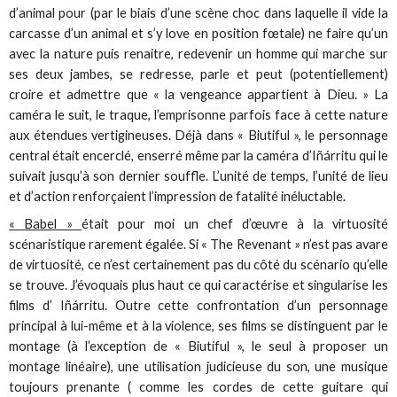
d’animal pour (par le biais d’une scène choc dans laquelle il vide la
carcasse d’un animal et s’y love en position fœtale) ne faire qu’un
avec la nature puis renaitre, redevenir un homme qui marche sur
ses deux jambes, se redresse, parle et peut (potentiellement)
croire et admettre que « la vengeance appartient à Dieu. » La
caméra le suit, le traque, l’emprisonne parfois face à cette nature
aux étendues vertigineuses. Déjà dans « Biutiful », le personnage
central était encerclé, enserré même par la caméra d’Iñárritu qui le
suivait jusqu’à son dernier souffle. L’unité de temps, l’unité de lieu
et d’action renforçaient l’impression de fatalité inéluctable.
« Babel »
était pour moi un chef d’œuvre à la virtuosité
scénaristique rarement égalée. Si « The Revenant » n’est pas avare
de virtuosité, ce n’est certainement pas du côté du scénario qu’elle
se trouve. J’évoquais plus haut ce qui caractérise et singularise les
films d’ Iñárritu. Outre cette confrontation d’un personnage
principal à lui-même et à la violence, ses films se distinguent par le
montage (à l’exception de « Biutiful », le seul à proposer un
montage linéaire), une utilisation judicieuse du son, une musique
toujours prenante ( comme les cordes de cette guitare qui