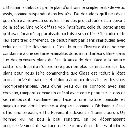
« Birdman » débutait par le plan d’un homme simplement -dé-vêtu,
assis, comme suspendu dans les airs. De dos alors qu’il ne rêvait
que d’être à nouveau sous les feux des projecteurs et au devant
de la scène. Une voix off (sa voix intérieure, celle du personnage
qu’il avait incarné) apparaissait parfois à ses côtés. Si le cadre et le
lieu sont très différents, ce début n’est pas sans similitudes avec
celui de « The Revenant ». C’est là aussi l’histoire d’un homme
condamné à une certaine animalité, donc à nu, d’ailleurs filmé, dans
l’un des premiers plans du film, là aussi de dos, face à la nature
cette fois. Iñárritu n’économise pas non plus les métaphores, les
plans pour nous faire comprendre que Glass est réduit à l’état
animal : privé de paroles et réduit à ânonner des râles et des sons
incompréhensibles, vêtu d’une peau qui se confond avec ses
cheveux, rampant comme un animal avec cette peau sur le dos et
se retrouvant soudainement face à une nature paisible et
majestueuse dont l’homme a disparu. comme « Birdman » était
« l’homme oiseau », « The Revenant » devient « l’homme ours ». Un
homme qui va peu à peu renaître, en se débarrassant
progressivement de sa façon de se mouvoir et de ses attributs