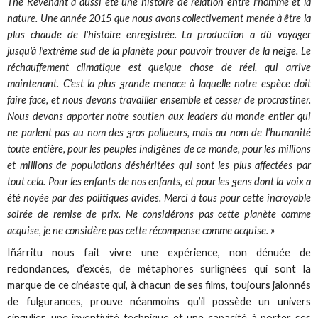
The Revenant a aussi été une histoire de relation entre l'homme et la
nature. Une année 2015 que nous avons collectivement menée à être la
plus chaude de l'histoire enregistrée. La production a dû voyager
jusqu'à l'extrême sud de la planète pour pouvoir trouver de la neige. Le
réchauffement climatique est quelque chose de réel, qui arrive
maintenant. C'est la plus grande menace à laquelle notre espèce doit
faire face, et nous devons travailler ensemble et cesser de procrastiner.
Nous devons apporter notre soutien aux leaders du monde entier qui
ne parlent pas au nom des gros pollueurs, mais au nom de l'humanité
toute entière, pour les peuples indigènes de ce monde, pour les millions
et millions de populations déshéritées qui sont les plus affectées par
tout cela. Pour les enfants de nos enfants, et pour les gens dont la voix a
été noyée par des politiques avides. Merci à tous pour cette incroyable
soirée de remise de prix. Ne considérons pas cette planète comme
acquise, je ne considère pas cette récompense comme acquise. »
Iñárritu nous fait vivre une expérience, non dénuée de
redondances, d’excès, de métaphores surlignées qui sont la
marque de ce cinéaste qui, à chacun de ses films, toujours jalonnés
de fulgurances, prouve néanmoins qu’il possède un univers
singulier, une inventivité technique et une capacité à porter ses