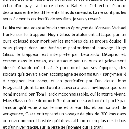
écho d’un pays à l’autre dans « Babel ». Cet écho résonne
désormais entre les différents films du cinéaste. Là ne sont pas les
seuls éléments distinctifs de ses films, je vais y revenir…
Le film est une adaptation du roman éponyme de l'écrivain Michael
Punke sur le trappeur Hugh Glass brutalement attaqué par un
ours et laissé pour mort par les membres de sa propre équipe. Il
nous plonge dans une Amérique profondément sauvage. Hugh
Glass, le trappeur, est interprété par Leonardo DiCaprio et,
comme dans le roman, est attaqué par un ours et grièvement
blessé. Abandonné et laissé pour mort par ses équipiers, des
soldats qu’il devait aider, accompagné de son fils (un « sang-mêlé »)
à regagner leur camp, et en particulier par l’un d’eux, John
Fitzgerald (dont la médiocrité s’avèrera aussi mythique que son
nom) incarné par Tom Hardy, méconnaissable, qui l’enterre vivant.
Mais Glass refuse de mourir. Seul, armé de sa volonté et porté par
l’amour qu’il voue à sa femme et à leur fils, et par sa soif de
vengeance, Glass entreprend un voyage de plus de 300 kms dans
un environnement hostile qu’il devra affronter en plus des tribus
et d’un hiver glacial, sur la piste de l’homme qui l’a trahi.