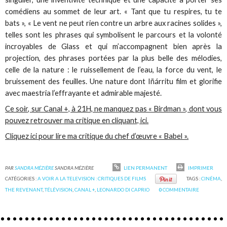
comédiens au sommet de leur art. « Tant que tu respires, tu te
bats », « Le vent ne peut rien contre un arbre aux racines solides »,
telles sont les phrases qui symbolisent le parcours et la volonté
incroyables de Glass et qui m’accompagnent bien après la
projection, des phrases portées par la plus belle des mélodies,
celle de la nature : le ruissellement de l’eau, la force du vent, le
bruissement des feuilles. Une nature dont Iñárritu film et glorifie
avec maestria l’effrayante et admirable majesté.
Ce soir, sur Canal +, à 21H, ne manquez pas « Birdman », dont vous
pouvez retrouver ma critique en cliquant, ici.
Cliquez ici pour lire ma critique du chef d’œuvre « Babel ».
PAR
SANDRA MÉZIÈRE
SANDRA MÉZIÈRE
LIEN PERMANENT
IMPRIMER
CATÉGORIES :
A VOIR A LA TELEVISION : CRITIQUES DE FILMS
TAGS :
CINÉMA
,
THE REVENANT
,
TÉLÉVISION
,
CANAL +
,
LEONARDO DI CAPRIO
0
COMMENTAIRE