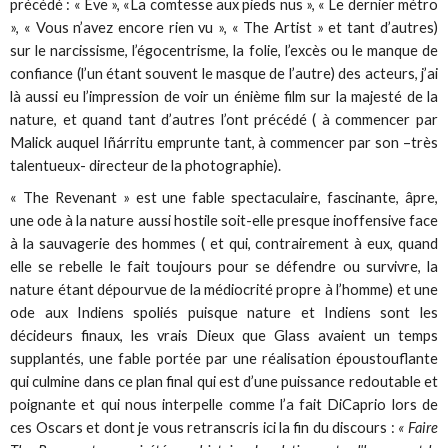
précédé : « Eve », «La comtesse aux pieds nus », « Le dernier métro
», « Vous n’avez encore rien vu », « The Artist » et tant d’autres)
sur le narcissisme, l’égocentrisme, la folie, l’excès ou le manque de
confiance (l’un étant souvent le masque de l’autre) des acteurs, j’ai
là aussi eu l’impression de voir un énième film sur la majesté de la
nature, et quand tant d’autres l’ont précédé ( à commencer par
Malick auquel Iñárritu emprunte tant, à commencer par son –très
talentueux- directeur de la photographie).
« The Revenant » est une fable spectaculaire, fascinante, âpre,
une ode à la nature aussi hostile soit-elle presque inoffensive face
à la sauvagerie des hommes ( et qui, contrairement à eux, quand
elle se rebelle le fait toujours pour se défendre ou survivre, la
nature étant dépourvue de la médiocrité propre à l’homme) et une
ode aux Indiens spoliés puisque nature et Indiens sont les
décideurs finaux, les vrais Dieux que Glass avaient un temps
supplantés, une fable portée par une réalisation époustouflante
qui culmine dans ce plan final qui est d’une puissance redoutable et
poignante et qui nous interpelle comme l’a fait DiCaprio lors de
ces Oscars et dont je vous retranscris ici la fin du discours :
« Faire