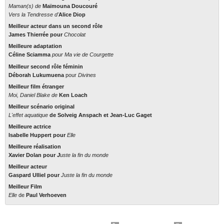
Maman(s)
de
Maïmouna Doucouré
Vers la Tendresse
d'
Alice Diop
Meilleur acteur dans un second rôle
James Thierrée
pour
Chocolat
Meilleure adaptation
Céline Sciamma
pour
Ma vie de Courgette
Meilleur second rôle féminin
Déborah Lukumuena
pour
Divines
Meilleur film étranger
Moi, Daniel Blake
de
Ken Loach
Meilleur scénario original
L'effet aquatique
de
Solveig Anspach
et
Jean-Luc Gaget
Meilleure actrice
Isabelle Huppert
pour
Elle
Meilleure réalisation
Xavier Dolan
pour
J
uste la fin du monde
Meilleur acteur
Gaspard Ulliel
pour
Juste la fin du monde
Meilleur Film
Elle
de
Paul Verhoeven