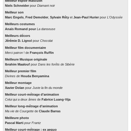
Meilleur espoir masculin
Niels Schneider
pour
Diamant noir
Meilleur son
Marc Engels
,
Fred Demolder
,
Sylvain Réty
et
Jean-Paul Hurier
pour
L'Odyssée
Meilleurs costumes
Anaïs Romand
pour
La danseuse
Meilleurs décors
Jérémie D. Lignol
pour
Chocolat
Meilleur film documentaire
Merci patron
! de
François Ruffin
Meilleure Musique originale
Ibrahim Maalouf
pour
Dans les forêts de Sibérie
Meilleur premier film
Divines
de
Houda Benyamina
Meilleur montage
Xavier Dolan
pour
Juste la fin du monde
Meilleur court-métrage d’animation
Celui qui a deux âmes
de
Fabrice Luang-Vija
Meilleur long-métrage d’animation
Ma vie de Courgette
de
Claude Barras
Meilleure photo
Pascal Marti
pour
Frantz
Meilleur court-métrage : ex aequo