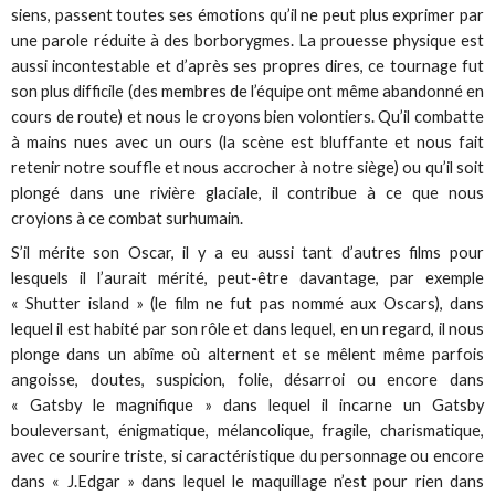
siens, passent toutes ses émotions qu’il ne peut plus exprimer par
une parole réduite à des borborygmes. La prouesse physique est
aussi incontestable et d’après ses propres dires, ce tournage fut
son plus difficile (des membres de l’équipe ont même abandonné en
cours de route) et nous le croyons bien volontiers. Qu’il combatte
à mains nues avec un ours (la scène est bluffante et nous fait
retenir notre souffle et nous accrocher à notre siège) ou qu’il soit
plongé dans une rivière glaciale, il contribue à ce que nous
croyions à ce combat surhumain.
S’il mérite son Oscar, il y a eu aussi tant d’autres films pour
lesquels il l’aurait mérité, peut-être davantage, par exemple
« Shutter island » (le film ne fut pas nommé aux Oscars), dans
lequel il est habité par son rôle et dans lequel, en un regard, il nous
plonge dans un abîme où alternent et se mêlent même parfois
angoisse, doutes, suspicion, folie, désarroi ou encore dans
« Gatsby le magnifique » dans lequel il incarne un Gatsby
bouleversant, énigmatique, mélancolique, fragile, charismatique,
avec ce sourire triste, si caractéristique du personnage ou encore
dans « J.Edgar » dans lequel le maquillage n’est pour rien dans