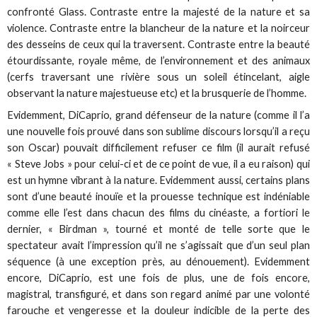
confronté Glass. Contraste entre la majesté de la nature et sa
violence. Contraste entre la blancheur de la nature et la noirceur
des desseins de ceux qui la traversent. Contraste entre la beauté
étourdissante, royale même, de l’environnement et des animaux
(cerfs traversant une rivière sous un soleil étincelant, aigle
observant la nature majestueuse etc) et la brusquerie de l’homme.
Evidemment, DiCaprio, grand défenseur de la nature (comme il l’a
une nouvelle fois prouvé dans son sublime discours lorsqu’il a reçu
son Oscar) pouvait difficilement refuser ce film (il aurait refusé
« Steve Jobs » pour celui-ci et de ce point de vue, il a eu raison) qui
est un hymne vibrant à la nature. Evidemment aussi, certains plans
sont d’une beauté inouïe et la prouesse technique est indéniable
comme elle l’est dans chacun des films du cinéaste, a fortiori le
dernier, « Birdman », tourné et monté de telle sorte que le
spectateur avait l’impression qu’il ne s’agissait que d’un seul plan
séquence (à une exception près, au dénouement). Evidemment
encore, DiCaprio, est une fois de plus, une de fois encore,
magistral, transfiguré, et dans son regard animé par une volonté
farouche et vengeresse et la douleur indicible de la perte des