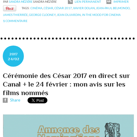
PAR
SANDRA MÉZIÈRE
SANDRA MÉZIÈRE
LIEN PERMANENT
IMPRIMER
TAGS :
CINÉMA
,
CÉSAR
,
CÉSAR 2017
,
XAVIER DOLAN
,
JEAN-PAUL BELMONDO
,
JAMES THIERRÉE
,
GEORGE CLOONEY
,
JEAN DUJARDIN
,
IN THE MOOD FOR CINEMA
1
COMMENTAIRE
2017
24/02
Cérémonie des César 2017 en direct sur
Canal + le 24 février : mon avis sur les
films nommés
Share