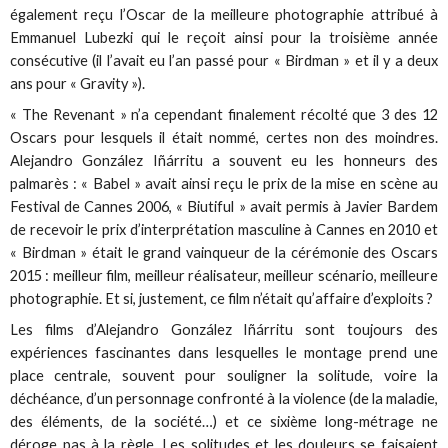
également reçu l’Oscar de la meilleure photographie attribué à
Emmanuel Lubezki qui le reçoit ainsi pour la troisième année
consécutive (il l’avait eu l’an passé pour « Birdman » et il y a deux
ans pour « Gravity »).
« The Revenant » n’a cependant finalement récolté que 3 des 12
Oscars pour lesquels il était nommé, certes non des moindres.
Alejandro González Iñárritu a souvent eu les honneurs des
palmarès : « Babel » avait ainsi reçu le prix de la mise en scène au
Festival de Cannes 2006, « Biutiful » avait permis à Javier Bardem
de recevoir le prix d’interprétation masculine à Cannes en 2010 et
« Birdman » était le grand vainqueur de la cérémonie des Oscars
2015 : meilleur film, meilleur réalisateur, meilleur scénario, meilleure
photographie. Et si, justement, ce film n’était qu’affaire d’exploits ?
Les films d’Alejandro González Iñárritu sont toujours des
expériences fascinantes dans lesquelles le montage prend une
place centrale, souvent pour souligner la solitude, voire la
déchéance, d’un personnage confronté à la violence (de la maladie,
des éléments, de la société…) et ce sixième long-métrage ne
déroge pas à la règle. Les solitudes et les douleurs se faisaient