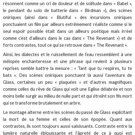
résonnent comme un cri de douleur et de solitude dans « Babel »,
le pendant du solo de batterie dans « Birdman »), des scènes
oniriques (ainsi dans « Biutiful » des incursions oniriques
ponctuaient un film par ailleurs extrêmement réaliste comme si le
seul espoir possible était dans un ailleurs poétique mais irréel
comme c’est d’ailleurs dans le cas dans « The Revenant ») et de
forts contrastes, tout ce qui se retrouve dans « The Revenant ».
Ainsi, les dialectes et le ruissellement de l’eau ressemblent à une
mélopée enchanteresse et une phrase qui revient à plusieurs
reprises semble battre la mesure : « Tant que tu respires, tu te
bats ». Des scènes oniriques ponctuent là aussi l’aventure de
Glass, certaines un peu « plaquées » et d’autres magnifiques
comme celles du rêve de Glass qui voit une Eglise délabrée et non
moins belle surgir au milieu de nulle part et qui étreint son fils mort
qui se transforme brutalement en arbre.
Le montage alterne entre les scènes du passé de Glass explicitant
la mort de sa femme et celles de son épopée. Quant aux
contrastes, ils sont toujours aussi saisissants. Contraste entre la
lumière naturelle éblouissante et l’âpreté de ce à quoi est