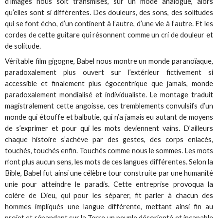
d’images nous soit transmises, sur un mode analogue, alors
qu’elles sont si différentes. Des douleurs, des sons, des solitudes
qui se font écho, d’un continent à l’autre, d’une vie à l’autre. Et les
cordes de cette guitare qui résonnent comme un cri de douleur et
de solitude.
Véritable film gigogne, Babel nous montre un monde paranoïaque,
paradoxalement plus ouvert sur l’extérieur fictivement si
accessible et finalement plus égocentrique que jamais, monde
paradoxalement mondialisé et individualiste. Le montage traduit
magistralement cette angoisse, ces tremblements convulsifs d’un
monde qui étouffe et balbutie, qui n’a jamais eu autant de moyens
de s’exprimer et pour qui les mots deviennent vains. D’ailleurs
chaque histoire s’achève par des gestes, des corps enlacés,
touchés, touchés enfin. Touchés comme nous le sommes. Les mots
n’ont plus aucun sens, les mots de ces langues différentes. Selon la
Bible, Babel fut ainsi une célèbre tour construite par une humanité
unie pour atteindre le paradis. Cette entreprise provoqua la
colère de Dieu, qui pour les séparer, fit parler à chacun des
hommes impliqués une langue différente, mettant ainsi fin au
projet et répandant sur la Terre un peuple désorienté et incapable