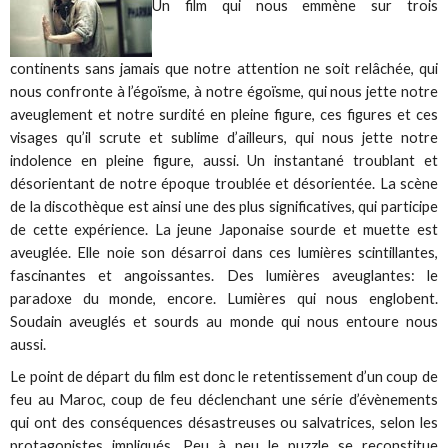
Un film qui nous emmène sur trois
continents sans jamais que notre attention ne soit relâchée, qui
nous confronte à l’égoïsme, à notre égoïsme, qui nous jette notre
aveuglement et notre surdité en pleine figure, ces figures et ces
visages qu’il scrute et sublime d’ailleurs, qui nous jette notre
indolence en pleine figure, aussi. Un instantané troublant et
désorientant de notre époque troublée et désorientée. La scène
de la discothèque est ainsi une des plus significatives, qui participe
de cette expérience. La jeune Japonaise sourde et muette est
aveuglée. Elle noie son désarroi dans ces lumières scintillantes,
fascinantes et angoissantes. Des lumières aveuglantes: le
paradoxe du monde, encore. Lumières qui nous englobent.
Soudain aveuglés et sourds au monde qui nous entoure nous
aussi.
Le point de départ du film est donc le retentissement d’un coup de
feu au Maroc, coup de feu déclenchant une série d’évènements
qui ont des conséquences désastreuses ou salvatrices, selon les
protagonistes impliqués. Peu à peu le puzzle se reconstitue