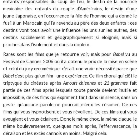
enfants responsables du coup de feu, le destin de la nourrice
mexicaine des enfants du couple d’Américains, le destin d’une
jeune Japonaise, en l’occurrence la fille de l’homme qui a donné le
fusil à un Marocain qui l’a revendu au père des deux enfants : ces
destins vont tous avoir une influence les uns sur les autres, des
destins socialement et géographiquement si éloignés, mais si
proches dans l’isolement et dans la douleur.
Rares sont les films que je retourne voir, mais pour
Babel
vu au
Festival de Cannes 2006 où il a obtenu le prix de la mise en scène
et celui du jury œcuménique, c’était une vraie nécessité parce que
Babel
c’est plus qu’un film : une expérience. Ce film choral qui clôt le
triptyque du cinéaste après
Amours chiennes
et
21 grammes
fait
partie de ces films après lesquels toute parole devient inutile et
impossible, de ces films qui expriment tant dans un silence, dans un
geste, qu’aucune parole ne pourrait mieux les résumer. De ces
films qui vous hypnotisent et vous réveillent. De ces films qui vous
aveuglent et vous éclairent. Donc le même choc, la même claque, le
même bouleversement, quelques mois après, l’effervescence, la
déraison et les excès cannois en moins. Malgré cela.