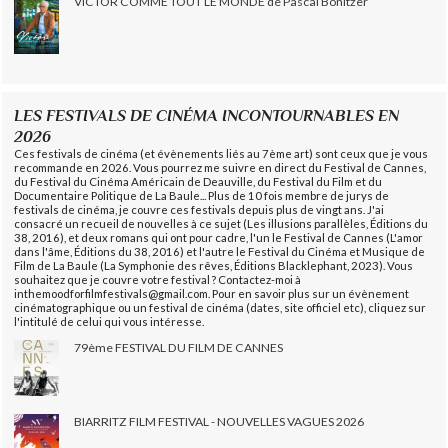
VICTOR COMME TOUT LE MONDE de Pascal Bonitzer
LES FESTIVALS DE CINÉMA INCONTOURNABLES EN
2026
Ces festivals de cinéma (et évènements liés au 7ème art) sont ceux que je vous
recommande en 2026. Vous pourrez me suivre en direct du Festival de Cannes,
du Festival du Cinéma Américain de Deauville, du Festival du Film et du
Documentaire Politique de La Baule... Plus de 10 fois membre de jurys de
festivals de cinéma, je couvre ces festivals depuis plus de vingt ans. J'ai
consacré un recueil de nouvelles à ce sujet (Les illusions parallèles, Éditions du
38, 2016), et deux romans qui ont pour cadre, l'un le Festival de Cannes (L'amor
dans l'âme, Éditions du 38, 2016) et l'autre le Festival du Cinéma et Musique de
Film de La Baule (La Symphonie des rêves, Éditions Blacklephant, 2023). Vous
souhaitez que je couvre votre festival ? Contactez-moi à
inthemoodforfilmfestivals@gmail.com. Pour en savoir plus sur un évènement
cinématographique ou un festival de cinéma (dates, site officiel etc), cliquez sur
l'intitulé de celui qui vous intéresse.
79ème FESTIVAL DU FILM DE CANNES
BIARRITZ FILM FESTIVAL - NOUVELLES VAGUES 2026