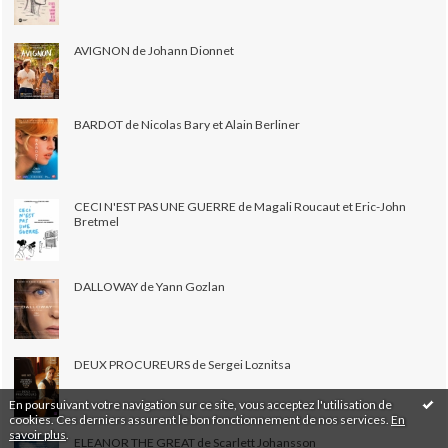
AVIGNON de Johann Dionnet
BARDOT de Nicolas Bary et Alain Berliner
CECI N'EST PAS UNE GUERRE de Magali Roucaut et Eric-John
Bretmel
DALLOWAY de Yann Gozlan
DEUX PROCUREURS de Sergei Loznitsa
En poursuivant votre navigation sur ce site, vous acceptez l'utilisation de
cookies. Ces derniers assurent le bon fonctionnement de nos services.
En
savoir plus
.
ELEANOR THE GREAT de Scarlett Johansson