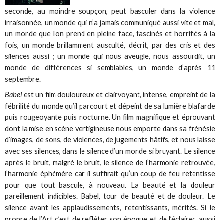
seconde, au moindre soupçon, peut basculer dans la violence
irraisonnée, un monde qui n’a jamais communiqué aussi vite et mal,
un monde que l’on prend en pleine face, fascinés et horrifiés à la
fois, un monde brillamment ausculté, décrit, par des cris et des
silences aussi ; un monde qui nous aveugle, nous assourdit, un
monde de différences si semblables, un monde d’après 11
septembre.
Babel
est un film douloureux et clairvoyant, intense, empreint de la
fébrilité du monde qu’il parcourt et dépeint de sa lumière blafarde
puis rougeoyante puis nocturne. Un film magnifique et éprouvant
dont la mise en scène vertigineuse nous emporte dans sa frénésie
d’images, de sons, de violences, de jugements hâtifs, et nous laisse
avec ses silences, dans le silence d’un monde si bruyant. Le silence
après le bruit, malgré le bruit, le silence de l’harmonie retrouvée,
l’harmonie éphémère car il suffirait qu’un coup de feu retentisse
pour que tout bascule, à nouveau. La beauté et la douleur
pareillement indicibles. Babel, tour de beauté et de douleur. Le
silence avant les applaudissements, retentissants, mérités. Si le
propre de l’Art c’est de refléter son époque et de l’éclairer, aussi