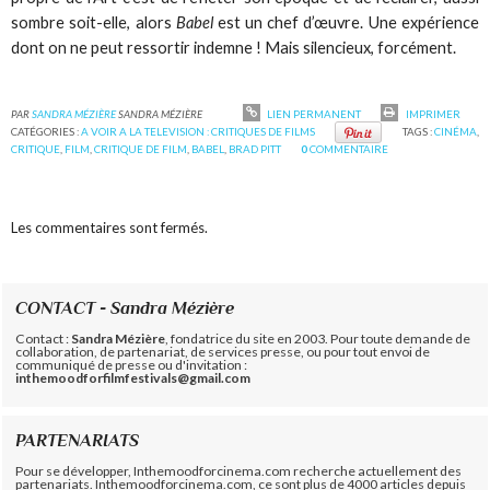
sombre soit-elle, alors
Babel
est un chef d’œuvre. Une expérience
dont on ne peut ressortir indemne ! Mais silencieux, forcément.
PAR
SANDRA MÉZIÈRE
SANDRA MÉZIÈRE
LIEN PERMANENT
IMPRIMER
CATÉGORIES :
A VOIR A LA TELEVISION : CRITIQUES DE FILMS
TAGS :
CINÉMA
,
CRITIQUE
,
FILM
,
CRITIQUE DE FILM
,
BABEL
,
BRAD PITT
0
COMMENTAIRE
Les commentaires sont fermés.
CONTACT - Sandra Mézière
Contact :
Sandra Mézière
, fondatrice du site en 2003. Pour toute demande de
collaboration, de partenariat, de services presse, ou pour tout envoi de
communiqué de presse ou d'invitation :
inthemoodforfilmfestivals@gmail.com
PARTENARIATS
Pour se développer, Inthemoodforcinema.com recherche actuellement des
partenariats. Inthemoodforcinema.com, ce sont plus de 4000 articles depuis