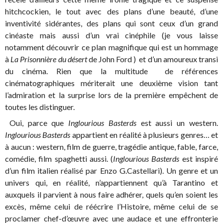
hitchcockien, le tout avec des plans d’une beauté, d’une
inventivité sidérantes, des plans qui sont ceux d’un grand
cinéaste mais aussi d’un vrai cinéphile (je vous laisse
notamment découvrir ce plan magnifique qui est un hommage
à
La Prisonnière du désert
de John Ford ) et d’un amoureux transi
du cinéma. Rien que la multitude de références
cinématographiques mériterait une deuxième vision tant
l’admiration et la surprise lors de la première empêchent de
toutes les distinguer.
Oui, parce que
Inglourious Basterds
est aussi un western.
Inglourious Basterds
appartient en réalité à plusieurs genres… et
à aucun : western, film de guerre, tragédie antique, fable, farce,
comédie, film spaghetti aussi. (
Inglourious Basterds
est inspiré
d’un film italien réalisé par Enzo G.Castellari). Un genre et un
univers qui, en réalité, n’appartiennent qu’à Tarantino et
auxquels il parvient à nous faire adhérer, quels qu’en soient les
excès, même celui de réécrire l’Histoire, même celui de se
proclamer chef-d’œuvre avec une audace et une effronterie