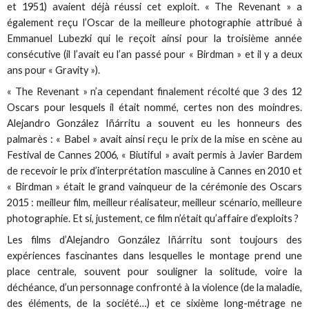
et 1951) avaient déjà réussi cet exploit. « The Revenant » a
également reçu l’Oscar de la meilleure photographie attribué à
Emmanuel Lubezki qui le reçoit ainsi pour la troisième année
consécutive (il l’avait eu l’an passé pour « Birdman » et il y a deux
ans pour « Gravity »).
« The Revenant » n’a cependant finalement récolté que 3 des 12
Oscars pour lesquels il était nommé, certes non des moindres.
Alejandro González Iñárritu a souvent eu les honneurs des
palmarès : « Babel » avait ainsi reçu le prix de la mise en scène au
Festival de Cannes 2006, « Biutiful » avait permis à Javier Bardem
de recevoir le prix d’interprétation masculine à Cannes en 2010 et
« Birdman » était le grand vainqueur de la cérémonie des Oscars
2015 : meilleur film, meilleur réalisateur, meilleur scénario, meilleure
photographie. Et si, justement, ce film n’était qu’affaire d’exploits ?
Les films d’Alejandro González Iñárritu sont toujours des
expériences fascinantes dans lesquelles le montage prend une
place centrale, souvent pour souligner la solitude, voire la
déchéance, d’un personnage confronté à la violence (de la maladie,
des éléments, de la société…) et ce sixième long-métrage ne