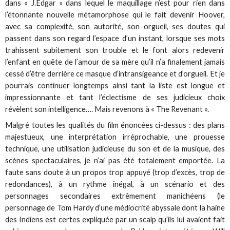
dans « J.Edgar » dans lequel le maquillage n’est pour rien dans
l’étonnante nouvelle métamorphose qui le fait devenir Hoover,
avec sa complexité, son autorité, son orgueil, ses doutes qui
passent dans son regard l’espace d’un instant, lorsque ses mots
trahissent subitement son trouble et le font alors redevenir
l’enfant en quête de l’amour de sa mère qu’il n’a finalement jamais
cessé d’être derrière ce masque d’intransigeance et d’orgueil. Et je
pourrais continuer longtemps ainsi tant la liste est longue et
impressionnante et tant l’éclectisme de ses judicieux choix
révèlent son intelligence…. Mais revenons à « The Revenant ».
Malgré toutes les qualités du film énoncées ci-dessus : des plans
majestueux, une interprétation irréprochable, une prouesse
technique, une utilisation judicieuse du son et de la musique, des
scènes spectaculaires, je n’ai pas été totalement emportée. La
faute sans doute à un propos trop appuyé (trop d’excès, trop de
redondances), à un rythme inégal, à un scénario et des
personnages secondaires extrêmement manichéens (le
personnage de Tom Hardy d’une médiocrité abyssale dont la haine
des Indiens est certes expliquée par un scalp qu’ils lui avaient fait