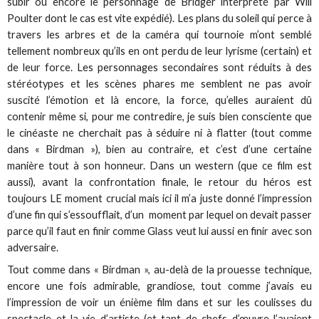
subir ou encore le personnage de Bridger interprété par Will
Poulter dont le cas est vite expédié). Les plans du soleil qui perce à
travers les arbres et de la caméra qui tournoie m’ont semblé
tellement nombreux qu’ils en ont perdu de leur lyrisme (certain) et
de leur force. Les personnages secondaires sont réduits à des
stéréotypes et les scènes phares me semblent ne pas avoir
suscité l’émotion et là encore, la force, qu’elles auraient dû
contenir même si, pour me contredire, je suis bien consciente que
le cinéaste ne cherchait pas à séduire ni à flatter (tout comme
dans « Birdman »), bien au contraire, et c’est d’une certaine
manière tout à son honneur. Dans un western (que ce film est
aussi), avant la confrontation finale, le retour du héros est
toujours LE moment crucial mais ici il m’a juste donné l’impression
d’une fin qui s’essoufflait, d’un moment par lequel on devait passer
parce qu’il faut en finir comme Glass veut lui aussi en finir avec son
adversaire.
Tout comme dans « Birdman », au-delà de la prouesse technique,
encore une fois admirable, grandiose, tout comme j’avais eu
l’impression de voir un énième film dans et sur les coulisses du
spectacle et la vie d’artiste (et tant de chefs d’œuvre l’avaient