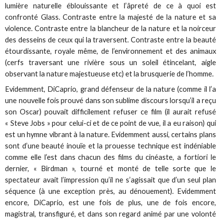
lumière naturelle éblouissante et l’âpreté de ce à quoi est
confronté Glass. Contraste entre la majesté de la nature et sa
violence. Contraste entre la blancheur de la nature et la noirceur
des desseins de ceux qui la traversent. Contraste entre la beauté
étourdissante, royale même, de l’environnement et des animaux
(cerfs traversant une rivière sous un soleil étincelant, aigle
observant la nature majestueuse etc) et la brusquerie de l’homme.
Evidemment, DiCaprio, grand défenseur de la nature (comme il l’a
une nouvelle fois prouvé dans son sublime discours lorsqu’il a reçu
son Oscar) pouvait difficilement refuser ce film (il aurait refusé
« Steve Jobs » pour celui-ci et de ce point de vue, il a eu raison) qui
est un hymne vibrant à la nature. Evidemment aussi, certains plans
sont d’une beauté inouïe et la prouesse technique est indéniable
comme elle l’est dans chacun des films du cinéaste, a fortiori le
dernier, « Birdman », tourné et monté de telle sorte que le
spectateur avait l’impression qu’il ne s’agissait que d’un seul plan
séquence (à une exception près, au dénouement). Evidemment
encore, DiCaprio, est une fois de plus, une de fois encore,
magistral, transfiguré, et dans son regard animé par une volonté