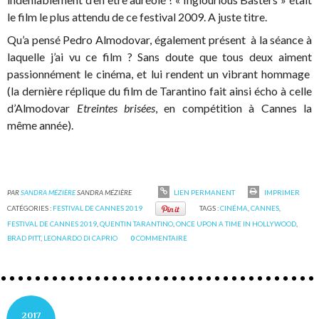
le film le plus attendu de ce festival 2009. A juste titre.
Qu’a pensé Pedro Almodovar, également présent à la séance à
laquelle j’ai vu ce film ? Sans doute que tous deux aiment
passionnément le cinéma, et lui rendent un vibrant hommage
(la dernière réplique du film de Tarantino fait ainsi écho à celle
d’Almodovar
Etreintes brisées
, en compétition à Cannes la
même année).
PAR
SANDRA MÉZIÈRE
SANDRA MÉZIÈRE
LIEN PERMANENT
IMPRIMER
CATÉGORIES :
FESTIVAL DE CANNES 2019
TAGS :
CINÉMA
,
CANNES
,
FESTIVAL DE CANNES 2019
,
QUENTIN TARANTINO
,
ONCE UPON A TIME IN HOLLYWOOD
,
BRAD PITT
,
LEONARDO DI CAPRIO
0
COMMENTAIRE
2017