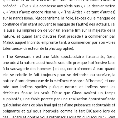
précédé : « Eve », «La comtesse aux pieds nus », « Le dernier métro
», « Vous n’avez encore rien vu », « The Artist » et tant d’autres)
sur le narcissisme, l’égocentrisme, la folie, l’excès ou le manque de
confiance (l’un étant souvent le masque de l’autre) des acteurs, j’ai
là aussi eu l’impression de voir un énième film sur la majesté de la
nature, et quand tant d’autres l’ont précédé ( à commencer par
Malick auquel Iñárritu emprunte tant, à commencer par son –très
talentueux- directeur de la photographie).
« The Revenant » est une fable spectaculaire, fascinante, âpre,
une ode à la nature aussi hostile soit-elle presque inoffensive face
à la sauvagerie des hommes ( et qui, contrairement à eux, quand
elle se rebelle le fait toujours pour se défendre ou survivre, la
nature étant dépourvue de la médiocrité propre à l’homme) et une
ode aux Indiens spoliés puisque nature et Indiens sont les
décideurs finaux, les vrais Dieux que Glass avaient un temps
supplantés, une fable portée par une réalisation époustouflante
qui culmine dans ce plan final qui est d’une puissance redoutable et
poignante et qui nous interpelle comme l’a fait DiCaprio lors de
ces Oscars et dont je vous retranscris ici la fin du discours :
« Faire