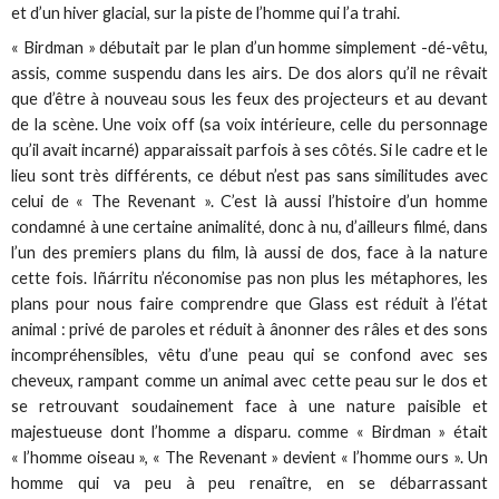
et d’un hiver glacial, sur la piste de l’homme qui l’a trahi.
« Birdman » débutait par le plan d’un homme simplement -dé-vêtu,
assis, comme suspendu dans les airs. De dos alors qu’il ne rêvait
que d’être à nouveau sous les feux des projecteurs et au devant
de la scène. Une voix off (sa voix intérieure, celle du personnage
qu’il avait incarné) apparaissait parfois à ses côtés. Si le cadre et le
lieu sont très différents, ce début n’est pas sans similitudes avec
celui de « The Revenant ». C’est là aussi l’histoire d’un homme
condamné à une certaine animalité, donc à nu, d’ailleurs filmé, dans
l’un des premiers plans du film, là aussi de dos, face à la nature
cette fois. Iñárritu n’économise pas non plus les métaphores, les
plans pour nous faire comprendre que Glass est réduit à l’état
animal : privé de paroles et réduit à ânonner des râles et des sons
incompréhensibles, vêtu d’une peau qui se confond avec ses
cheveux, rampant comme un animal avec cette peau sur le dos et
se retrouvant soudainement face à une nature paisible et
majestueuse dont l’homme a disparu. comme « Birdman » était
« l’homme oiseau », « The Revenant » devient « l’homme ours ». Un
homme qui va peu à peu renaître, en se débarrassant