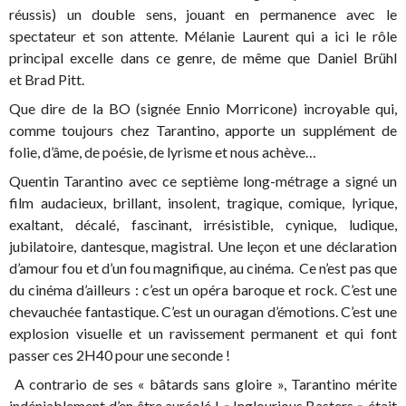
réussis) un double sens, jouant en permanence avec le
spectateur et son attente. Mélanie Laurent qui a ici le rôle
principal excelle dans ce genre, de même que Daniel Brühl
et Brad Pitt.
Que dire de la BO (signée Ennio Morricone) incroyable qui,
comme toujours chez Tarantino, apporte un supplément de
folie, d’âme, de poésie, de lyrisme et nous achève…
Quentin Tarantino avec ce septième long-métrage a signé un
film audacieux, brillant, insolent, tragique, comique, lyrique,
exaltant, décalé, fascinant, irrésistible, cynique, ludique,
jubilatoire, dantesque, magistral. Une leçon et une déclaration
d’amour fou et d’un fou magnifique, au cinéma. Ce n’est pas que
du cinéma d’ailleurs : c’est un opéra baroque et rock. C’est une
chevauchée fantastique. C’est un ouragan d’émotions. C’est une
explosion visuelle et un ravissement permanent et qui font
passer ces 2H40 pour une seconde !
A contrario de ses « bâtards sans gloire », Tarantino mérite
indéniablement d’en être auréolé ! « Inglourious Basters » était