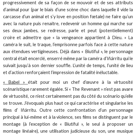
progressivement de sa façon de se mouvoir et de ses attributs
d’animal pour (par le biais d’une scène choc dans laquelle il vide la
carcasse d’un animal et s’y love en position fœtale) ne faire qu’un
avec la nature puis renaitre, redevenir un homme qui marche sur
ses deux jambes, se redresse, parle et peut (potentiellement)
croire et admettre que « la vengeance appartient à Dieu. » La
caméra le suit, le traque, l’emprisonne parfois face à cette nature
aux étendues vertigineuses. Déjà dans « Biutiful », le personnage
central était encerclé, enserré même par la caméra d’Iñárritu qui le
suivait jusqu’à son dernier souffle. L’unité de temps, l’unité de lieu
et d’action renforçaient l’impression de fatalité inéluctable.
« Babel »
était pour moi un chef d’œuvre à la virtuosité
scénaristique rarement égalée. Si « The Revenant » n’est pas avare
de virtuosité, ce n’est certainement pas du côté du scénario qu’elle
se trouve. J’évoquais plus haut ce qui caractérise et singularise les
films d’ Iñárritu. Outre cette confrontation d’un personnage
principal à lui-même et à la violence, ses films se distinguent par le
montage (à l’exception de « Biutiful », le seul à proposer un
montage linéaire), une utilisation judicieuse du son, une musique