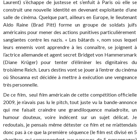
Laurent) s’échappe de justesse et s’enfuit à Paris où elle se
construit une nouvelle identité en devenant exploitante d’une
salle de cinéma. Quelque part, ailleurs en Europe, le lieutenant
Aldo Raine (Brad Pitt) forme un groupe de soldats juifs
américains pour mener des actions punitives particulièrement
sanglantes contre les nazis. « Les bâtards », nom sous lequel
leurs ennemis vont apprendre à les connaître, se joignent à
l’actrice allemande et agent secret Bridget von Hammersmark
(Diane Krüger) pour tenter d’éliminer les dignitaires du
troisième Reich. Leurs destins vont se jouer à l’entrer du cinéma
où Shosanna est décidée à mettre à exécution une vengeance
très personnelle.
De ce film, seul film américain de cette compétition officielle
2009, je n’avais pas lu le pitch, tout juste vu la bande-annonce
qui me faisait craindre une grandiloquence maladroite, un
humour douteux, voire indécent sur un sujet délicat. Je
redoutais, je pensais même détester ce film et ne m’attendais
donc pas à ce que la première séquence (le film est divisé en 5
chapitres qui correspondent aux parcours de 5 personnages)