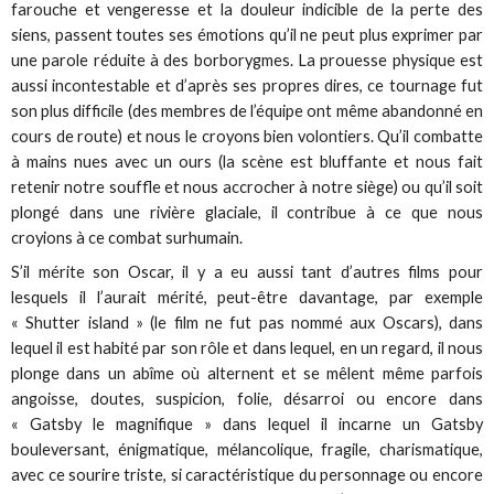
farouche et vengeresse et la douleur indicible de la perte des
siens, passent toutes ses émotions qu’il ne peut plus exprimer par
une parole réduite à des borborygmes. La prouesse physique est
aussi incontestable et d’après ses propres dires, ce tournage fut
son plus difficile (des membres de l’équipe ont même abandonné en
cours de route) et nous le croyons bien volontiers. Qu’il combatte
à mains nues avec un ours (la scène est bluffante et nous fait
retenir notre souffle et nous accrocher à notre siège) ou qu’il soit
plongé dans une rivière glaciale, il contribue à ce que nous
croyions à ce combat surhumain.
S’il mérite son Oscar, il y a eu aussi tant d’autres films pour
lesquels il l’aurait mérité, peut-être davantage, par exemple
« Shutter island » (le film ne fut pas nommé aux Oscars), dans
lequel il est habité par son rôle et dans lequel, en un regard, il nous
plonge dans un abîme où alternent et se mêlent même parfois
angoisse, doutes, suspicion, folie, désarroi ou encore dans
« Gatsby le magnifique » dans lequel il incarne un Gatsby
bouleversant, énigmatique, mélancolique, fragile, charismatique,
avec ce sourire triste, si caractéristique du personnage ou encore