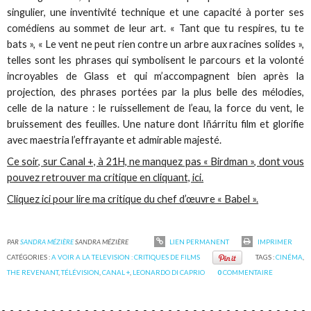
singulier, une inventivité technique et une capacité à porter ses
comédiens au sommet de leur art. « Tant que tu respires, tu te
bats », « Le vent ne peut rien contre un arbre aux racines solides »,
telles sont les phrases qui symbolisent le parcours et la volonté
incroyables de Glass et qui m’accompagnent bien après la
projection, des phrases portées par la plus belle des mélodies,
celle de la nature : le ruissellement de l’eau, la force du vent, le
bruissement des feuilles. Une nature dont Iñárritu film et glorifie
avec maestria l’effrayante et admirable majesté.
Ce soir, sur Canal +, à 21H, ne manquez pas « Birdman », dont vous
pouvez retrouver ma critique en cliquant, ici.
Cliquez ici pour lire ma critique du chef d’œuvre « Babel ».
PAR
SANDRA MÉZIÈRE
SANDRA MÉZIÈRE
LIEN PERMANENT
IMPRIMER
CATÉGORIES :
A VOIR A LA TELEVISION : CRITIQUES DE FILMS
TAGS :
CINÉMA
,
THE REVENANT
,
TÉLÉVISION
,
CANAL +
,
LEONARDO DI CAPRIO
0
COMMENTAIRE