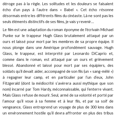
déroge pas à la règle. Les solitudes et les douleurs se faisaient
écho d’un pays à l’autre dans « Babel ». Cet écho résonne
désormais entre les différents films du cinéaste. Là ne sont pas les
seuls éléments distinctifs de ses films, je vais y revenir…
Le film est une adaptation du roman éponyme de l'écrivain Michael
Punke sur le trappeur Hugh Glass brutalement attaqué par un
ours et laissé pour mort par les membres de sa propre équipe. Il
nous plonge dans une Amérique profondément sauvage. Hugh
Glass, le trappeur, est interprété par Leonardo DiCaprio et,
comme dans le roman, est attaqué par un ours et grièvement
blessé. Abandonné et laissé pour mort par ses équipiers, des
soldats qu’il devait aider, accompagné de son fils (un « sang-mêlé »)
à regagner leur camp, et en particulier par l’un d’eux, John
Fitzgerald (dont la médiocrité s’avèrera aussi mythique que son
nom) incarné par Tom Hardy, méconnaissable, qui l’enterre vivant.
Mais Glass refuse de mourir. Seul, armé de sa volonté et porté par
l’amour qu’il voue à sa femme et à leur fils, et par sa soif de
vengeance, Glass entreprend un voyage de plus de 300 kms dans
un environnement hostile qu’il devra affronter en plus des tribus