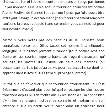
cinéma, que l’un et l’autre se confondent dans un tango passionné.
Et passionnant. Que la vie soit un tourbillon étourdissant comme
l’est le Festival de Cannes tout comme il peut, parfois, aussi, être
effrayant, ravageur, déstabilisant (mais l’étourdissement l’emporte
toujours, la preuve : depuis 9 ans, ce rendez-vous cannois est pour
moi incontournable).
Même si vous n’êtes pas des habitués de la Croisette, vous
connaissez forcément Gilles Jacob, cet homme à la silhouette
longiligne, à l’élégance joliment surannée (tout comme l’est son
écriture), au sourire imperturbable, au regard rassurant qui
accueille les invités du Festival en haut des marches (ou
descendant parfois jusqu’au parvis pour les accueillir, ce dont on
apprend dans le livre qu’il s’agit là du privilège suprême).
Plutôt que de n’évoquer que ce tourbillon étourdissant, qui l’est
évidemment d’autant plus pour lui qu’il en occupe les plus hautes
fonctions depuis plus de trente ans, Gilles Jacob a eu la bonne idée
d’y mêler sa propre histoire personnelle et notamment son
enfance qu’il a en partie vécue caché dans un séminaire pour