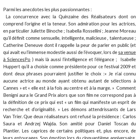
Parmi les anecdotes les plus passionnantes :
La concurrence avec la Quinzaine des Réalisateurs dont on
comprend l’origine et la teneur. Son admiration pour les actrices,
en particulier Juliette Binoche ; Isabella Rossellini ; Jeanne Moreau
qu’il définit comme sensuelle, intelligente, malicieuse , talentueuse ;
Catherine Deneuve dont il rappelle la peur de parler en public (et
qui avait eu l’immense modestie aussi de l’évoquer, lors de
sa venue
à SciencesPo
) mais là aussi l’intelligence et l’élégance ; Isabelle
Huppert qu’il a choisie comme présidente pour ce festival 2009 et
dont deux phrases pourraient justifier le choix :« Je n’ai connu
aucune actrice au monde ayant obtenu autant de sélections à
Cannes » et « elle est à la fois au centre et à la marge. » Comment
Benigni aura le Grand Prix alors que son film ne correspond pas à
la définition de ce prix qui est « un film qui manifeste un esprit de
recherche et d’originalité. » Les démons attendrissants de Lars
Van Trier. Que deux réalisateurs ont refusé la présidence : Carlos
Saura et Andrzej Wajda. Son amitié pour Daniel Toscan du
Plantier. Les caprices de certains politiques et, plus encore, de
leurs entourages. Son émotion lors du cinquantième anniversaire.