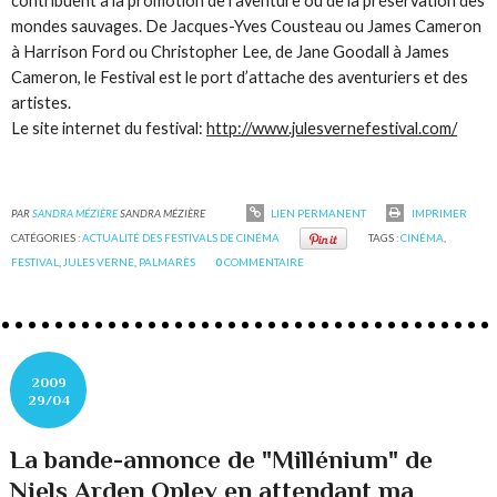
contribuent à la promotion de l’aventure ou de la préservation des
mondes sauvages. De Jacques-Yves Cousteau ou James Cameron
à Harrison Ford ou Christopher Lee, de Jane Goodall à James
Cameron, le Festival est le port d’attache des aventuriers et des
artistes.
Le site internet du festival:
http://www.julesvernefestival.com/
PAR
SANDRA MÉZIÈRE
SANDRA MÉZIÈRE
LIEN PERMANENT
IMPRIMER
CATÉGORIES :
ACTUALITÉ DES FESTIVALS DE CINÉMA
TAGS :
CINÉMA
,
FESTIVAL
,
JULES VERNE
,
PALMARÈS
0
COMMENTAIRE
2009
29/04
La bande-annonce de "Millénium" de
Niels Arden Oplev en attendant ma