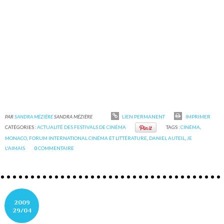
PAR
SANDRA MÉZIÈRE
SANDRA MÉZIÈRE
LIEN PERMANENT
IMPRIMER
CATÉGORIES :
ACTUALITÉ DES FESTIVALS DE CINÉMA
TAGS :
CINÉMA
,
MONACO
,
FORUM INTERNATIONAL CINÉMA ET LITTÉRATURE
,
DANIEL AUTEIL
,
JE
L'AIMAIS
0
COMMENTAIRE
2009
29/04