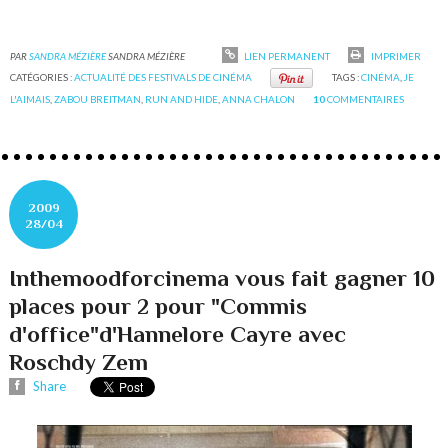
PAR
SANDRA MÉZIÈRE
SANDRA MÉZIÈRE
LIEN PERMANENT
IMPRIMER
CATÉGORIES :
ACTUALITÉ DES FESTIVALS DE CINÉMA
TAGS :
CINÉMA
,
JE
L'AIMAIS
,
ZABOU BREITMAN
,
RUN AND HIDE
,
ANNA CHALON
10
COMMENTAIRES
2009
28/04
Inthemoodforcinema vous fait gagner 10
places pour 2 pour "Commis
d'office"d'Hannelore Cayre avec
Roschdy Zem
Share