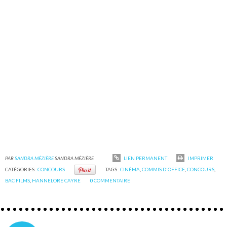
PAR
SANDRA MÉZIÈRE
SANDRA MÉZIÈRE
LIEN PERMANENT
IMPRIMER
CATÉGORIES :
CONCOURS
TAGS :
CINÉMA
,
COMMIS D'OFFICE
,
CONCOURS
,
BAC FILMS
,
HANNELORE CAYRE
0
COMMENTAIRE