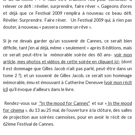
relever ce défi : révéler, surprendre, faire rêver ». Gageons d’ores
et déjà que ce Festival 2009 remplira à nouveau ce beau défi.
Révéler. Surprendre. Faire rêver. Un Festival 2009 qui, à n’en pas
douter, à nouveau « passera comme un rêve ».
Si je ne devais garder qu’un souvenir de Cannes, ce serait bien
difficile, tant j’en ai déjà, même « seulement » après 8 éditions, mais
ce serait peut-être la mémorable soirée des 60 ans-
voir mon
article, mes photos et vidéos de cette soirée en cliquant ici-
(dont
il est dommage que Gilles Jacob n’ait pas parlé, peut-être dans un
tome 2 ?), et un souvenir de Gilles Jacob, ce serait son hommage
mémorable, ému et émouvant à Catherine Deneuve (
voir mon récit
ici
) qu’il évoque d’ailleurs dans le livre.
Rendez-vous sur
"In the mood for Cannes"
et sur «
In the mood
for cinema
», du 13 au 25 mai, de l’ouverture à la clôture, des salles
de projection aux soirées cannoises, pour en avoir le récit de ce
62ème Festival de Cannes.