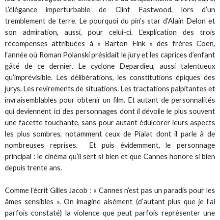
L’élégance imperturbable de Clint Eastwood, lors d’un
tremblement de terre. Le pourquoi du pin’s star d’Alain Delon et
son admiration, aussi, pour celui-ci. L’explication des trois
récompenses attribuées à « Barton Fink » des frères Coen,
l’année où Roman Polanski présidait le jury et les caprices d’enfant
gâté de ce dernier. Le cyclone Depardieu, aussi talentueux
qu’imprévisible. Les délibérations, les constitutions épiques des
jurys. Les revirements de situations. Les tractations palpitantes et
invraisemblables pour obtenir un film. Et autant de personnalités
qui deviennent ici des personnages dont il dévoile le plus souvent
une facette touchante, sans pour autant édulcorer leurs aspects
les plus sombres, notamment ceux de Pialat dont il parle à de
nombreuses reprises. Et puis évidemment, le personnage
principal : le cinéma qu’il sert si bien et que Cannes honore si bien
depuis trente ans.
Comme l’écrit Gilles Jacob : « Cannes n’est pas un paradis pour les
âmes sensibles ». On imagine aisément (d’autant plus que je l’ai
parfois constaté) la violence que peut parfois représenter une