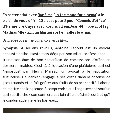
En partenariat avec
Bac films
, "
In the mood for cinema
" a le
plaisir de
vous offrir 10 places pour 2
pour "Commis d'office"
d'Hannelore Cayre avec Roschdy Zem, Jean-Philippe Ecoffey,
Mathias Mlekuz..., un film qui sort en salles le 6 mai.
Je précise que je n'ai pas encore vu ce film...
Synopsis:
A 40 ans révolus, Antoine Lahoud est un avocat
pénaliste enthousiaste mais déçu par son milieu professionnel. Il
traîne son âme de bon samaritain de commissions d'office en
dossiers minables. C'est là, à l'occasion d'une plaidoierie qu'il est
"remarqué" par Herny Marsac, un avocat à lé réputation
sulfureuse. Ce dernier l'engage à ses côtés dans la défense de
gros truands et le fait goûter aux fruits de sa prospérité. Lahoud
ne mettre pas longtemps à comprendre que l'engouement soufain
qu'il suscite chez son confrère est loin d'être désintéressé et qu'il
le conduira...derrière les barreaux.