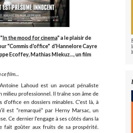
 "
In the mood for cinema
" a le plaisir de
ur "Commis d'office" d'Hannelore Cayre
l
pe Ecoffey, Mathias Mlekuz..., un film
ce film...
Antoine Lahoud est un avocat pénaliste
 milieu professionnel. Il traîne son âme de
d'office en dossiers minables. C'est là, à
qu'il est "remarqué" par Herny Marsac, un
se. Ce dernier l'engage à ses côtés dans la
 fait goûter aux fruits de sa prospérité.