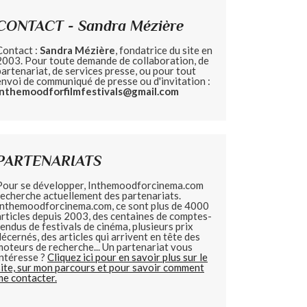
CONTACT - Sandra Mézière
Contact :
Sandra Mézière
, fondatrice du site en
2003. Pour toute demande de collaboration, de
partenariat, de services presse, ou pour tout
envoi de communiqué de presse ou d'invitation :
inthemoodforfilmfestivals@gmail.com
PARTENARIATS
Pour se développer, Inthemoodforcinema.com
recherche actuellement des partenariats.
Inthemoodforcinema.com, ce sont plus de 4000
articles depuis 2003, des centaines de comptes-
rendus de festivals de cinéma, plusieurs prix
décernés, des articles qui arrivent en tête des
moteurs de recherche... Un partenariat vous
intéresse ?
Cliquez ici pour en savoir plus sur le
site, sur mon parcours et pour savoir comment
me contacter.