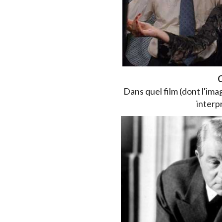
Q
Dans quel film (dont l'im
interp