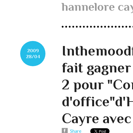
hannelore ca
Inthemood
2009
28/04
fait gagner
2 pour "C
d'office"d
Cayre ave
Share