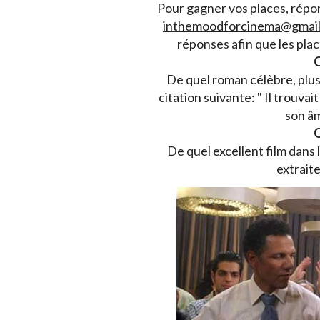
Pour gagner vos places, répon
inthemoodforcinema@gmai
réponses afin que les pla
Q
De quel roman célèbre, plusie
citation suivante: " Il trouva
son âm
Q
De quel excellent film dan
extrait