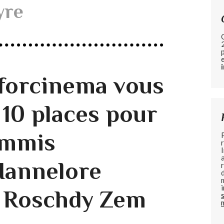
yre
forcinema vous
 10 places pour
ommis
'Hannelore
c Roschdy Zem