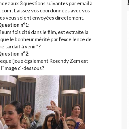
dez aux 3 questions suivantes par email à
l.com
. Laissez vos coordonnées avec vos
ces vous soient envoyées directement.
uestion n°1:
urs fois cité dans le film, est extraite la
it que le bonheur mérité par l'excellence de
e tardait à venir"?
uestion n°2:
s lequel joue également Roschdy Zem est
e l'image ci-dessous?