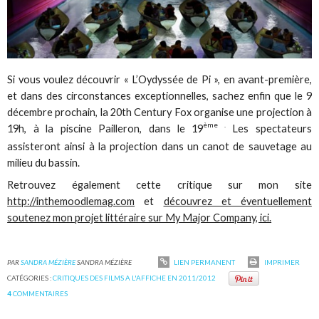
Si vous voulez découvrir « L’Oydyssée de Pi », en avant-première,
et dans des circonstances exceptionnelles, sachez enfin que le 9
décembre prochain, la 20th Century Fox organise une projection à
ème .
19h, à la piscine Pailleron, dans le 19
Les spectateurs
assisteront ainsi à la projection dans un canot de sauvetage au
milieu du bassin.
Retrouvez également cette critique sur mon site
http://inthemoodlemag.com
et
découvrez et éventuellement
soutenez mon projet littéraire sur My Major Company, ici.
PAR
SANDRA MÉZIÈRE
SANDRA MÉZIÈRE
LIEN PERMANENT
IMPRIMER
CATÉGORIES :
CRITIQUES DES FILMS A L'AFFICHE EN 2011/2012
4
COMMENTAIRES