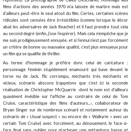
films d’actions des années 1970 m’a laissée de marbre mais est
d’ailleurs peut-être le seul atout du film. Certes, certaines scènes
ridicules sont censées être irrésistibles (comme lorsque le décor
abat les adversaires de Jack Reacher) et il faut prendre tout cela
au second degré (enfin, j’ose l’espérer). Mais cela n’empêche que je
me suis prodigieusement ennuyée, et si l’ennui n’est pas forcément
un critère de bonne ou mauvaise qualité, c’est plus ennuyeux pour
un film qui se qualifie de thriller.
Au terme d’hommage je préfère donc celui de caricature :
personnage féminin stupidement enamouré qui bave devant le
torse nu de Jack, flic corrompu, méchants très méchants et
vicieux, scénario abscons (rappelons que c’est ici la seconde
réalisation de Christopher McQuarrie -dont le nom est d'ailleurs
quasiment invisible sur l'affiche au contraire de celui de Tom
Cruise, caractéristique des films d'auteurs...-, collaborateur de
Bryan Singer sur de nombreux scénarii et notamment auteur du
scénario de « Usual suspect » ou encore de « Walkyrie » avec un
certain Tom Cruise) avec forcément, au dénouement, le face-à-
face final sans oublier pour m’achever une métaphore basse et