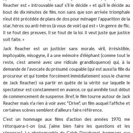
Reacher est « introuvable sauf s’il le décide » et qu’il le décide au
bout de dix minutes de film, non sans que son arrivée triomphale
n’eut été précédée de plans de dos pour ménager l’apparition de la
star, héros ou anti-héros (à vous de voir) qui est « Un genre de flic.
Il se fout des preuves. Il se fout de la loi. Il veut juste que justice
soit faite. »
Jack Reacher est un justicier sans morale, viril, irrésistible,
impitoyable, misogyne, il a une mémoire d’éléphant (comme tout le
reste, c’est amené avec une ridicule grandiloquence) qui, à la
demande de l’avocate du présumé coupable (qui est aussi la fille du
procureur et qui tombe forcément immédiatement sous le charme
de Jack Reacher) va partir en quête de la vérité sur laquelle le
spectateur est constamment en avance, ce qui annihile tout début
de commencement de suspense. Bref, le film tourne autour de Jack
Reacher mais n'a rien à voir avec "Drive", un film auquel l'affiche et
certaines scènes semblent d'ailleurs faire référence.
C’est un hommage aux films d’action des années 1970, me
rétorquera-t-on (oui, j’aime bien faire les questions et les
réponses). La photographie de Caleb Deschanel, hommage aux