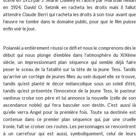
scène en 1913 par J. Searle Dawley et l’autre par Marshall Neilan
en 1924. David O. Selznik en racheta les droits mais il fallut
attendre Claude Berri qui racheta les droits à son tour avant que
l’œuvre ne tombe dans le domaine public, pour que le film puisse
enfin voir le jour.
Polanski a entièrement réussi ce défi et nous le comprenons dès le
début qui nous plonge d’emblée dans l’atmosphère du XIXème
siècle, un impressionnant plan séquence qui semble déjà faire
peser le sceau de la fatalité sur la tête de la jeune Tess. Tandis
qu’arrive un cortège de jeunes filles au sein duquel elle se trouve,
tandis qu’est planté le décor mélancolique sous un soleil d’été,
tandis qu’est présentée l’innocence de la jeune Tess, le pasteur
vaniteux croise son père et lui annonce la nouvelle (celle de son
ascendance noble) qui fera basculer son destin. C’est aussi là
qu’elle verra Angel pour la première fois. Toute sa destinée est
contenue dans ce premier plan séquence qui, par une cruelle
ironie, fait se croiser ces routes. Les personnages se rencontrent
à un carrefour qui est aussi, symboliquement, celui de leurs