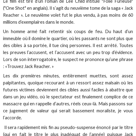
Le film est tiré d’un roman de Lee Child intitulé "Folie Furieuse"
("One Shot" en anglais). Il s’agit du neuvième tome de la saga « Jack
Reacher ». Le neuvième volet fut le plus vendu, à pas moins de 60
millions d’exemplaires dans le monde.
Un homme armé fait retentir six coups de feu. Du haut d’un
immeuble où il domine le quartier, où les passants ne sont plus que
des cibles à sa portée, il tue cinq personnes. Il est arrêté. Toutes
les preuves l’accusent, et l’accusent avec un peu trop d’évidence.
Lors de son interrogatoire, le suspect ne prononce qu’une phrase
: «Trouvez Jack Reacher. »
Les dix premières minutes, entièrement muettes, sont assez
palpitantes, quoique recourant à un ressort assez malsain où les
futures victimes deviennent des cibles aussi faciles à abattre que
dans un jeu vidéo, où le spectateur est finalement complice de ce
massacre qui en rappelle d’autres, réels ceux-là. Mais passons sur
ce jugement de valeur qui serait bassement moraliste, je vous
l’accorde.
Il sera rapidement mis fin au pseudo-suspense énoncé par le titre
(qui en fait le titre le plus inadéquat de l’année) puisque Jack