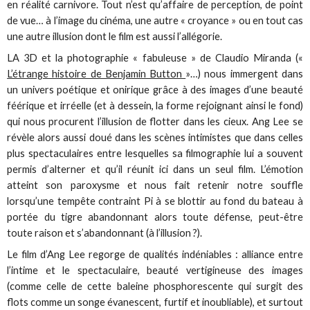
en réalité carnivore. Tout n’est qu’affaire de perception, de point
de vue… à l’image du cinéma, une autre « croyance » ou en tout cas
une autre illusion dont le film est aussi l’allégorie.
LA 3D et la photographie « fabuleuse » de Claudio Miranda («
L’étrange histoire de Benjamin Button
»…) nous immergent dans
un univers poétique et onirique grâce à des images d’une beauté
féérique et irréelle (et à dessein, la forme rejoignant ainsi le fond)
qui nous procurent l’illusion de flotter dans les cieux. Ang Lee se
révèle alors aussi doué dans les scènes intimistes que dans celles
plus spectaculaires entre lesquelles sa filmographie lui a souvent
permis d’alterner et qu’il réunit ici dans un seul film. L’émotion
atteint son paroxysme et nous fait retenir notre souffle
lorsqu’une tempête contraint Pi à se blottir au fond du bateau à
portée du tigre abandonnant alors toute défense, peut-être
toute raison et s’abandonnant (à l’illusion ?).
Le film d’Ang Lee regorge de qualités indéniables : alliance entre
l’intime et le spectaculaire, beauté vertigineuse des images
(comme celle de cette baleine phosphorescente qui surgit des
flots comme un songe évanescent, furtif et inoubliable), et surtout