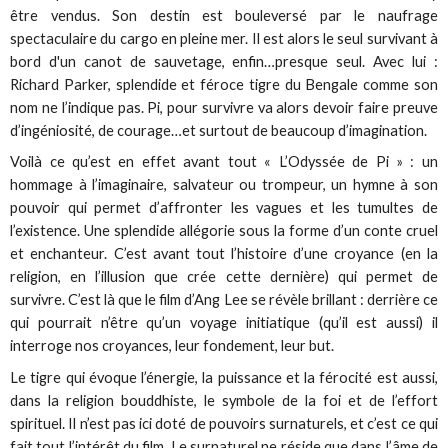
être vendus. Son destin est bouleversé par le naufrage
spectaculaire du cargo en pleine mer. Il est alors le seul survivant à
bord d'un canot de sauvetage, enfin…presque seul. Avec lui :
Richard Parker, splendide et féroce tigre du Bengale comme son
nom ne l’indique pas. Pi, pour survivre va alors devoir faire preuve
d’ingéniosité, de courage…et surtout de beaucoup d’imagination.
Voilà ce qu’est en effet avant tout « L’Odyssée de Pi » : un
hommage à l’imaginaire, salvateur ou trompeur, un hymne à son
pouvoir qui permet d’affronter les vagues et les tumultes de
l’existence. Une splendide allégorie sous la forme d’un conte cruel
et enchanteur. C’est avant tout l’histoire d’une croyance (en la
religion, en l’illusion que crée cette dernière) qui permet de
survivre. C’est là que le film d’Ang Lee se révèle brillant : derrière ce
qui pourrait n’être qu’un voyage initiatique (qu’il est aussi) il
interroge nos croyances, leur fondement, leur but.
Le tigre qui évoque l’énergie, la puissance et la férocité est aussi,
dans la religion bouddhiste, le symbole de la foi et de l’effort
spirituel. Il n’est pas ici doté de pouvoirs surnaturels, et c’est ce qui
fait tout l’intérêt du film. Le surnaturel ne réside que dans l’âme de