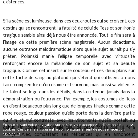
existences.
Si la scène est lumineuse, dans ces deux routes qui se croisent, ces
destins qui se rencontrent, la fatalité de celui de Tess et son ironie
tragique semble ainsi déjà nous être annoncée. Tout le film sera à
l’image de cette première scène magistrale. Aucun didactisme,
aucune outrance mélodramatique alors que le sujet aurait pu s’y
prêter. Polanski manie l’ellipse temporelle avec virtuosité
renforçant encore la mélancolie de son sujet et sa beauté
tragique. Comme cet insert sur le couteau et ces deux plans sur
cette tache de sang au plafond qui s’étend qui suffisent à nous
faire comprendre qu’un drame est survenu, mais aussi sa violence.
Le talent se loge dans les détails, dans la retenue, jamais dans la
démonstration ou l’outrance. Par exemple, les costumes de Tess
en disent beaucoup plus long que de longues tirades comme cette
robe rouge, couleur passion qu’elle porte dans la dernière partie
du film et qui contraste avec les vêtements qu’elle portait au
En poursuivant votre navigation sur ce site, vous acceptez l'utilisation de
début. Un rouge qui rappelle celui de cette fraise que lui fera
cookies. Ces derniers assurent le bon fonctionnement de nos services.
En
savoir plus
.
manger Alec, combattant ses réticences qui en annoncent