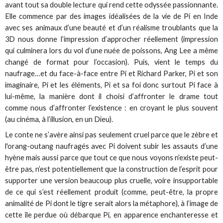
avant tout sa double lecture qui rend cette odyssée passionnante.
Elle commence par des images idéalisées de la vie de Pi en Inde
avec ses animaux d’une beauté et d’un réalisme troublants que la
3D nous donne l’impression d’approcher réellement (impression
qui culminera lors du vol d’une nuée de poissons, Ang Lee a même
changé de format pour l’occasion). Puis, vient le temps du
naufrage…et du face-à-face entre Pi et Richard Parker, Pi et son
imaginaire, Pi et les éléments, Pi et sa foi donc surtout Pi face à
lui-même, la manière dont il choisi d’affronter le drame tout
comme nous d’affronter l’existence : en croyant le plus souvent
(au cinéma, à l’illusion, en un Dieu).
Le conte ne s’avère ainsi pas seulement cruel parce que le zèbre et
l'orang-outang naufragés avec Pi doivent subir les assauts d’une
hyène mais aussi parce que tout ce que nous voyons n’existe peut-
être pas, n’est potentiellement que la construction de l’esprit pour
supporter une version beaucoup plus cruelle, voire insupportable
de ce qui s’est réellement produit (comme, peut-être, la propre
animalité de Pi dont le tigre serait alors la métaphore), à l’image de
cette île perdue où débarque Pi, en apparence enchanteresse et