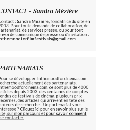
CONTACT - Sandra Mézière
Contact :
Sandra Mézière
, fondatrice du site en
2003. Pour toute demande de collaboration, de
partenariat, de services presse, ou pour tout
envoi de communiqué de presse ou d'invitation :
inthemoodforfilmfestivals@gmail.com
PARTENARIATS
Pour se développer, Inthemoodforcinema.com
recherche actuellement des partenariats.
Inthemoodforcinema.com, ce sont plus de 4000
articles depuis 2003, des centaines de comptes-
rendus de festivals de cinéma, plusieurs prix
décernés, des articles qui arrivent en tête des
moteurs de recherche... Un partenariat vous
intéresse ?
Cliquez ici pour en savoir plus sur le
site, sur mon parcours et pour savoir comment
me contacter.