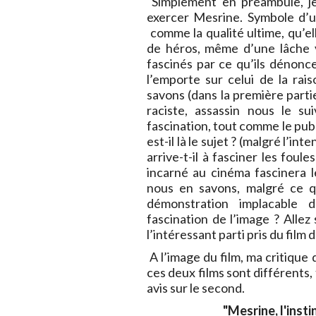
Simplement en préambule, je 
exercer Mesrine. Symbole d’un
comme la qualité ultime, qu’el
de héros, même d’une lâche 
fascinés par ce qu’ils dénon
l’emporte sur celui de la ra
savons (dans la première parti
raciste, assassin nous le su
fascination, tout comme le publ
est-il là le sujet ? (malgré l’
arrive-t-il à fasciner les fo
incarné au cinéma fascinera 
nous en savons, malgré ce qu
démonstration implacable 
fascination de l’image ? Allez 
l’intéressant parti pris du film
A l’image du film, ma critique
ces deux films sont différents,
avis sur le second.
"Mesrine, l'insti