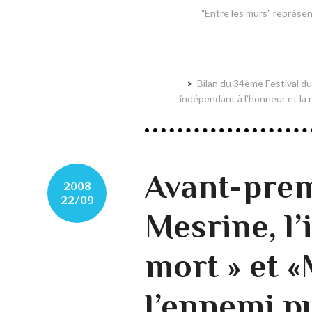
"Entre les murs" représen
Bilan du 34ème Festival du
indépendant à l’honneur et la
Avant-prem
2008
22/09
Mesrine, l’
mort » et «
l’ennemi pu