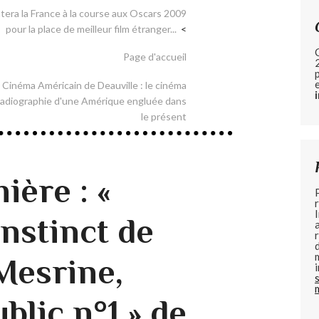
tera la France à la course aux Oscars 2009
pour la place de meilleur film étranger...
Page d'accueil
 Cinéma Américain de Deauville : le cinéma
 radiographie d'une Amérique engluée dans
le présent
ière : «
instinct de
Mesrine,
blic n°1 » de