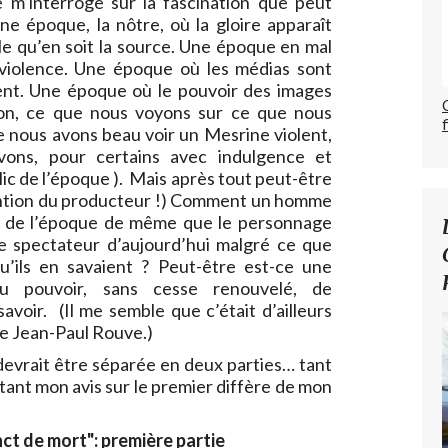
m’interroge sur la fascination que peut
e époque, la nôtre, où la gloire apparaît
le qu’en soit la source. Une époque en mal
violence. Une époque où les médias sont
cent. Une époque où le pouvoir des images
ison, ce que nous voyons sur ce que nous
e nous avons beau voir un Mesrine violent,
ivons, pour certains avec indulgence et
ic de l’époque ). Mais après tout peut-être
intention du producteur !) Comment un homme
ules de l’époque de même que le personnage
le spectateur d’aujourd’hui malgré ce que
’ils en savaient ? Peut-être est-ce une
du pouvoir, sans cesse renouvelé, de
savoir. (Il me semble que c’était d’ailleurs
 de Jean-Paul Rouve.)
 devrait être séparée en deux parties… tant
 tant mon avis sur le premier diffère de mon
nct de mort": première partie