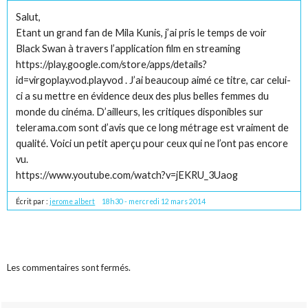
Salut,
Etant un grand fan de Mila Kunis, j’ai pris le temps de voir
Black Swan à travers l’application film en streaming
https://play.google.com/store/apps/details?
id=virgoplay.vod.playvod . J’ai beaucoup aimé ce titre, car celui-
ci a su mettre en évidence deux des plus belles femmes du
monde du cinéma. D’ailleurs, les critiques disponibles sur
telerama.com sont d’avis que ce long métrage est vraiment de
qualité. Voici un petit aperçu pour ceux qui ne l’ont pas encore
vu.
https://www.youtube.com/watch?v=jEKRU_3Uaog
Écrit par :
jerome albert
18h30
-
mercredi 12
mars 2014
Les commentaires sont fermés.