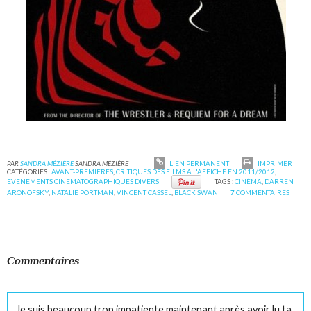
PAR
SANDRA MÉZIÈRE
SANDRA MÉZIÈRE
LIEN PERMANENT
IMPRIMER
CATÉGORIES :
AVANT-PREMIERES
,
CRITIQUES DES FILMS A L'AFFICHE EN 2011/2012
,
EVENEMENTS CINEMATOGRAPHIQUES DIVERS
TAGS :
CINÉMA
,
DARREN
ARONOFSKY
,
NATALIE PORTMAN
,
VINCENT CASSEL
,
BLACK SWAN
7
COMMENTAIRES
Commentaires
Je suis beaucoup trop impatiente maintenant après avoir lu ta