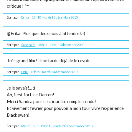
critique ! ^^
Écrit par :
Erika
18h10
-
lundi 13
décembre 2010
@Erika: Plus que deux mois à attendre!:-)
Écrit par :
Sandra.M
18h11
-
lundi 13
décembre 2010
Très grand film ! Il me tarde déjà de le revoir.
Écrit par :
Dom
12h35
-
mardi 14
décembre 2010
Je le savais!... ;)
Ah, il est fort, ce Darren!
Merci Sandra pour ce chouette compte-rendu!
Et vivement février pour pouvoir à mon tour vivre l'expérience
Black swan!
Écrit par :
Mister Loup
03h11
-
vendredi 17
décembre 2010