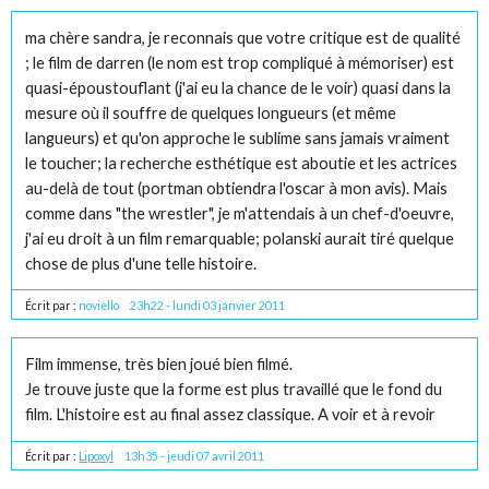
ma chère sandra, je reconnais que votre critique est de qualité
; le film de darren (le nom est trop compliqué à mémoriser) est
quasi-époustouflant (j'ai eu la chance de le voir) quasi dans la
mesure où il souffre de quelques longueurs (et même
langueurs) et qu'on approche le sublime sans jamais vraiment
le toucher; la recherche esthétique est aboutie et les actrices
au-delà de tout (portman obtiendra l'oscar à mon avis). Mais
comme dans "the wrestler", je m'attendais à un chef-d'oeuvre,
j'ai eu droit à un film remarquable; polanski aurait tiré quelque
chose de plus d'une telle histoire.
Écrit par :
noviello
23h22
-
lundi 03
janvier 2011
Film immense, très bien joué bien filmé.
Je trouve juste que la forme est plus travaillé que le fond du
film. L'histoire est au final assez classique. A voir et à revoir
Écrit par :
Lipoxyl
13h35
-
jeudi 07
avril 2011