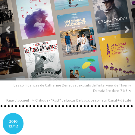
Les confidences de Catherine Deneuve : extraits de l'interview de Thierry
Demaizière dans 7 à 8
Page d'accueil
Critique - "Rapt" de Lucas Belvaux, ce soir, sur Canal + décalé
2010
12/12