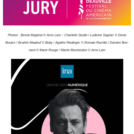
Pho­tos : Benoit Magi­mel © Arno Lam – Char­lette Stu­dio / Ludi­vine Sagnier © Denis
Boulze / Ibra­him Maa­louf © Boby / Agathe Rie­din­ger © Romain Rachlin / Damien Bon­
nard © Marie Rouge / Mar­tin Bour­bou­lon © Arno Lam