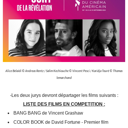
Alice Belaï­di © Andreas Rentz / Salim Kechiouche © Vincent Pes­ci / Karid­ja Tou­ré © Tho­mas
lemarchand
-Les deux jurys devront départager les films suivants :
LISTE DES FILMS EN COMPETITION :
BANG BANG de Vincent Gra­shaw
COLOR BOOK de David For­tune - Pre­mier film