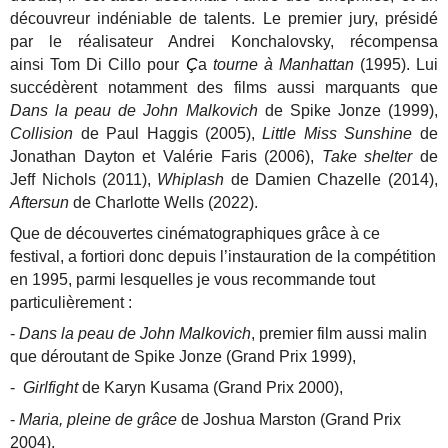
découvreur indéniable de talents. Le premier jury, présidé
par le réalisateur Andrei Konchalovsky, récompensa
ainsi Tom Di Cillo pour
Ç
a
tourne à Manhattan
(1995). Lui
succédèrent notamment des films aussi marquants que
Dans la peau de John Malkovich
de Spike Jonze (1999),
Collision
de Paul Haggis (2005),
Little Miss Sunshine
de
Jonathan Dayton et Valérie Faris (2006),
Take shelter
de
Jeff Nichols (2011),
Whiplash
de Damien Chazelle (2014),
Aftersun
de Charlotte Wells (2022).
Que de découvertes cinématographiques grâce à ce
festival, a fortiori donc depuis l’instauration de la compétition
en 1995, parmi lesquelles je vous recommande tout
particulièrement :
-
Dans la peau de John Malkovich
, premier film aussi malin
que déroutant de Spike Jonze (Grand Prix 1999),
-
Girlfight
de Karyn Kusama (Grand Prix 2000),
-
Maria, pleine de grâce
de Joshua Marston (Grand Prix
2004),