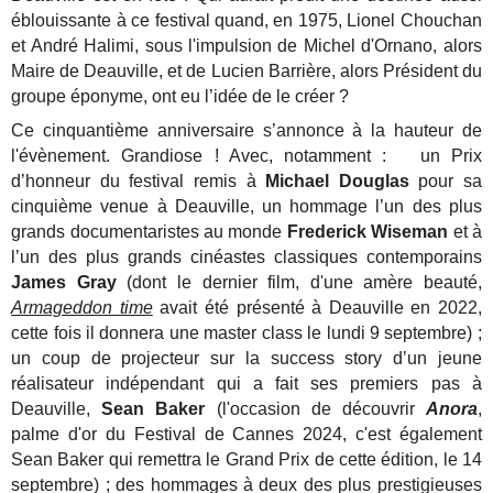
éblouissante à ce festival quand, en 1975, Lionel Chouchan
et André Halimi, sous l'impulsion de Michel d'Ornano, alors
Maire de Deauville, et de Lucien Barrière, alors Président du
groupe éponyme, ont eu l’idée de le créer ?
Ce cinquantième anniversaire s’annonce à la hauteur de
l'évènement. Grandiose ! Avec, notamment :
un Prix
d’honneur du festival remis à
Michael Douglas
pour sa
cinquième venue à Deauville, un hommage l’un des plus
grands documentaristes au monde
Frederick Wiseman
et à
l’un des plus grands cinéastes classiques contemporains
James Gray
(dont le dernier film, d'une amère beauté,
Armageddon time
avait été présenté à Deauville en 2022,
cette fois il donnera une master class le lundi 9 septembre) ;
un coup de projecteur sur la success story d’un jeune
réalisateur indépendant qui a fait ses premiers pas à
Deauville,
Sean Baker
(l'occasion de découvrir
Anora
,
palme d'or du Festival de Cannes 2024, c'est également
Sean Baker qui remettra le Grand Prix de cette édition, le 14
septembre) ; des hommages à deux des plus prestigieuses