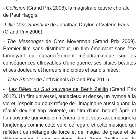
-
Collision
(Grand Prix 2006), la magistrale œuvre chorale
de Paul Haggis,
-
Little Miss Sunshine
de Jonathan Dayton et Valerie Faris
(Grand Prix 2006),
-
The Messenger
de Oren Moverman (Grand Prix 2009).
Premier film sans distributeur, un film émouvant sans être
larmoyant ou outrancièrement mélodramatique sur les
conséquences effroyables d'une guerre, ses plaies béantes
et ses douleurs et horreurs indicibles et parfois niées.
-
Take Shelter
de Jeff Nichols (Grand Prix 2011) ,
-
Les Bêtes du Sud sauvage
de Benh Zeitlin
(Grand Prix
2012). Un film universel, audacieux et dense, un hymne à la
vie et l’espoir, au doux refuge de l’imaginaire aussi quand la
réalité devient trop violente, un film d’une beauté âpre et
flamboyante qui vous emmènera loin et vous accompagnera
longtemps comme cette voix, ce regard et cette musique qui
reflètent ce mélange de force et de magie, de grâce et de