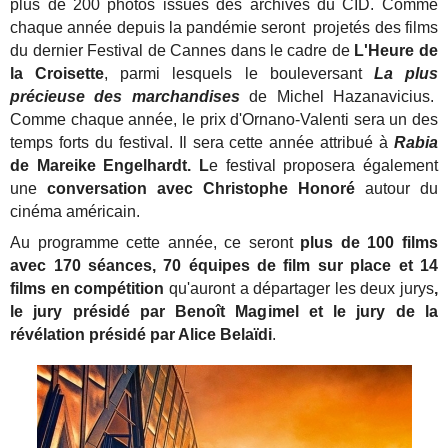
plus de 200 photos issues des archives du CID. Comme
chaque année depuis la pandémie seront projetés des films
du dernier Festival de Cannes dans le cadre de
L'Heure de
la Croisette
, parmi lesquels le bouleversant
La plus
précieuse des marchandises
de Michel Hazanavicius.
Comme chaque année, le prix d'Ornano-Valenti sera un des
temps forts du festival. Il sera cette année attribué à
Rabia
de Mareike Engel­hardt. L
e festival proposera également
une
conversation avec Christophe Honoré
autour du
cinéma américain.
Au programme cette année, ce seront
plus de 100 films
avec 170 séances,
70 équipes de film sur place et 14
films en compétition
qu'auront a départager les deux jurys
,
le jury présidé par Benoît Magimel et le jury de la
révélation présidé par Alice Belaïdi
.