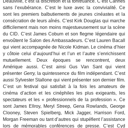
Deauville, c’est la discrétion et la tonitruance. C’est Cannes
sans l’exubérance. C’est le luxe avec la convivialité. Ce
sont les premiers balbutiements de jeunes cinéastes et la
consécration de leurs aînés. C’est Kirk Douglas qui marche
difficilement mais non moins majestueusement sur la scène
du CID. C’est James Coburn et son flegme légendaire qui
envoûtent le Salon des Ambassadeurs. C’est Lauren Bacall
qui vient accompagnée de Nicole Kidman. Le cinéma d’hier
y côtoie celui d’aujourd’hui et l’un et l’autre s’enrichissent
mutuellement. Deux époques se rencontrent, deux
Amérique aussi. C’est ainsi Gus Van Sant qui vient
présenter
Gerry,
la quintessence du film indépendant. C’est
aussi Sylvester Stallone qui vient présenter son dernier film.
C’est un festival qui satisfait à la fois les amateurs de
cinéma d’action et les cinéphiles les plus exigeants, les
spectateurs et les « professionnels de la profession ». Ce
sont James Ellroy, Meryl Streep, Gena Rowlands, George
Clooney, Steven Spielberg, Mick Jagger, Harrison Ford,
Morgan Freeman ou tant d’autres qui stupéfient l’assistance
lors de mémorables conférences de presse. C’est Cyd