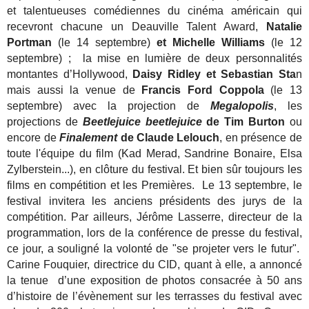
et talentueuses comédiennes du cinéma américain qui
recevront chacune un Deauville Talent Award,
Natalie
Portman
(le 14 septembre)
et Michelle Williams
(le 12
septembre) ; la mise en lumière de deux personnalités
montantes d’Hollywood,
Daisy Ridley et Sebastian Sta
n
mais aussi la venue de
Francis Ford Coppola
(le 13
septembre) avec la projection de
Megalopolis
, les
projections de
Beetlejuice beetlejuice
de Tim Burton
ou
encore de
Finalement
de Claude Lelouch
, en présence de
toute l'équipe du film (Kad Merad, Sandrine Bonaire, Elsa
Zylberstein...), en clôture du festival. Et bien sûr toujours les
films en compétition et les Premières.
Le 13 septembre, le
festival invitera les anciens présidents des jurys de la
compétition. Par ailleurs, Jérôme Lasserre, directeur de la
programmation, lors de la conférence de presse du festival,
ce jour, a souligné la volonté de "se projeter vers le futur".
Carine Fouquier, directrice du CID, quant à elle, a annoncé
la tenue d’une exposition de photos consacrée à 50 ans
d’histoire de l’évènement sur les terrasses du festival avec