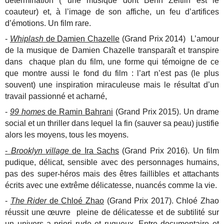
détermination ( une musique dont Benh Zeitlin est le
coauteur) et, à l’image de son affiche, un feu d’artifices
d’émotions. Un film rare.
-
Whiplash
de Damien Chazelle
(Grand Prix 2014) L’amour
de la musique de Damien Chazelle transparaît et transpire
dans chaque plan du film, une forme qui témoigne de ce
que montre aussi le fond du film : l’art n’est pas (le plus
souvent) une inspiration miraculeuse mais le résultat d’un
travail passionné et acharné,
-
99 homes
de Ramin Bahrani
(Grand Prix 2015). Un drame
social et un thriller dans lequel la fin (sauver sa peau) justifie
alors les moyens, tous les moyens.
-
Brooklyn village
de Ira Sachs
(Grand Prix 2016). Un film
pudique, délicat, sensible avec des personnages humains,
pas des super-héros mais des êtres faillibles et attachants
écrits avec une extrême délicatesse, nuancés comme la vie.
-
The Rider
de Chloé Zhao
(Grand Prix 2017). Chloé Zhao
réussit une œuvre pleine de délicatesse et de subtilité sur
un univers a priori rude et rugueux. Entre documentaire et