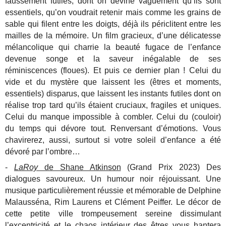
faussement futiles, dont on devine vaguement qu’ils sont
essentiels, qu’on voudrait retenir mais comme les grains de
sable qui filent entre les doigts, déjà ils périclitent entre les
mailles de la mémoire. Un film gracieux, d’une délicatesse
mélancolique qui charrie la beauté fugace de l’enfance
devenue songe et la saveur inégalable de ses
réminiscences (floues). Et puis ce dernier plan ! Celui du
vide et du mystère que laissent les (êtres et moments,
essentiels) disparus, que laissent les instants futiles dont on
réalise trop tard qu’ils étaient cruciaux, fragiles et uniques.
Celui du manque impossible à combler. Celui du (couloir)
du temps qui dévore tout. Renversant d’émotions. Vous
chavirerez, aussi, surtout si votre soleil d’enfance a été
dévoré par l’ombre…
-
LaRoy
de Shane Atkinson
(Grand Prix 2023) Des
dialogues savoureux. Un humour noir réjouissant. Une
musique particulièrement réussie et mémorable de Delphine
Malausséna, Rim Laurens et Clément Peiffer. Le décor de
cette petite ville trompeusement sereine dissimulant
l’excentricité et le chaos intérieur des êtres vous hantera