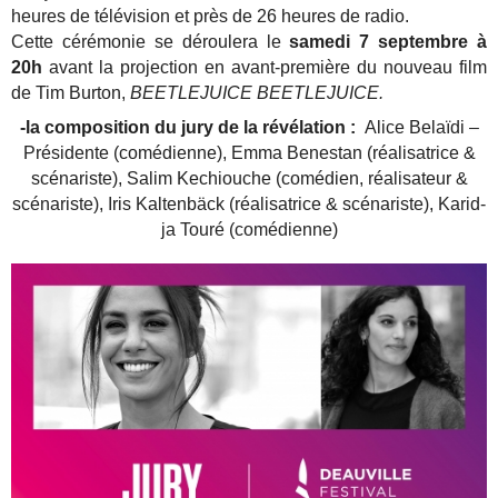
heures de télévision et près de 26 heures de radio.
Cette cérémonie se déroulera le
samedi 7 septembre à
20h
avant la projection en avant-première du nouveau film
de Tim Burton,
BEETLEJUICE BEETLEJUICE.
-la composition du jury de la révélation :
Alice Belaï­di –
Pré­si­dente (comé­dienne), Emma Benes­tan (réa­li­sa­trice &
scénariste), Salim Kechiouche (comé­dien, réa­li­sa­teur &
scénariste), Iris Kal­tenbäck (réa­li­sa­trice & scénariste), Karid­
ja Tou­ré (comé­dienne)