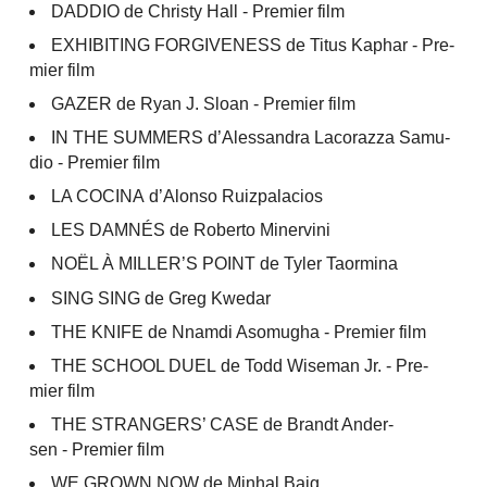
DADDIO de Chris­ty Hall - Pre­mier film
EXHIBITING FORGIVENESS de Titus Kaphar - Pre­
mier film
GAZER de Ryan J. Sloan - Pre­mier film
IN THE SUMMERS d’Ales­san­dra Laco­raz­za Samu­
dio - Pre­mier film
LA COCINA d’Alon­so Ruizpalacios
LES DAMNÉS de Rober­to Minervini
NOËL À MILLER’S POINT de Tyler Taor­mi­na
SING SING de Greg Kwe­dar
THE KNIFE de Nnam­di Aso­mu­gha - Pre­mier film
THE SCHOOL DUEL de Todd Wise­man Jr. - Pre­
mier film
THE STRANGERS’ CASE de Brandt Ander­
sen - Pre­mier film
WE GROWN NOW de Min­hal Baig