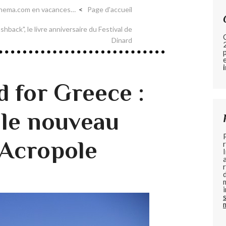
nema.com en vacances…
Page d'accueil
back", le livre anniversaire du Festival de
Dinard
d for Greece :
 le nouveau
’Acropole