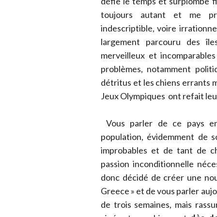
défie le temps et surplombe f
toujours autant et me p
indescriptible, voire irrationne
largement parcouru des île
merveilleux et incomparables
problèmes, notamment politiq
détritus et les chiens errants
Jeux Olympiques ont refait leu
Vous parler de ce pays env
population, évidemment de so
improbables et de tant de c
passion inconditionnelle néces
donc décidé de créer une nouv
Greece » et de vous parler aujo
de trois semaines, mais rassu