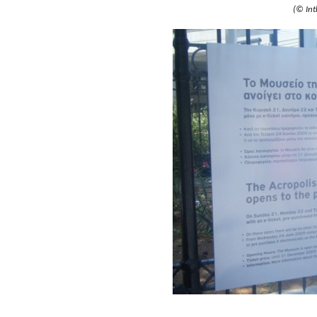
(© In