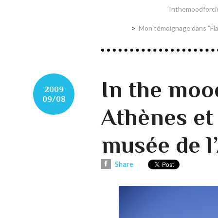
Inthemoodforci
Mon témoignage dans "Flash
In the moo
2009
09/08
Athènes et
musée de l
Share