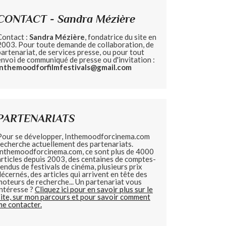
CONTACT - Sandra Mézière
Contact :
Sandra Mézière
, fondatrice du site en
2003. Pour toute demande de collaboration, de
partenariat, de services presse, ou pour tout
envoi de communiqué de presse ou d'invitation :
inthemoodforfilmfestivals@gmail.com
PARTENARIATS
Pour se développer, Inthemoodforcinema.com
recherche actuellement des partenariats.
Inthemoodforcinema.com, ce sont plus de 4000
articles depuis 2003, des centaines de comptes-
rendus de festivals de cinéma, plusieurs prix
décernés, des articles qui arrivent en tête des
moteurs de recherche... Un partenariat vous
intéresse ?
Cliquez ici pour en savoir plus sur le
site, sur mon parcours et pour savoir comment
me contacter.