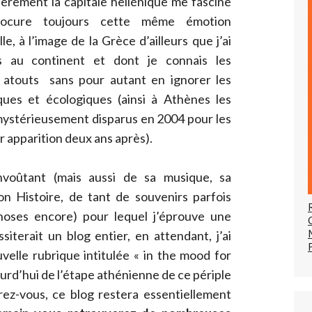
ièrement la capitale hellénique me fascine
rocure toujours cette même émotion
lle, à l’image de la Grèce d’ailleurs que j’ai
s au continent et dont je connais les
 atouts sans pour autant en ignorer les
ues et écologiques (ainsi à Athènes les
 mystérieusement disparus en 2004 pour les
r apparition deux ans après).
oûtant (mais aussi de sa musique, sa
n Histoire, de tant de souvenirs parfois
hoses encore) pour lequel j’éprouve une
siterait un blog entier, en attendant, j’ai
elle rubrique intitulée « in the mood for
urd’hui de l’étape athénienne de ce périple
rez-vous, ce blog restera essentiellement