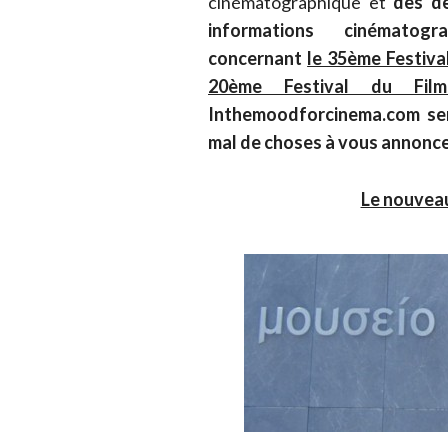
cinématographique et
dès d
informations cinématogr
concernant
le 35ème Festiva
20ème Festival du Film
Inthemoodforcinema.com sera
mal de choses à vous annonce
Le nouveau