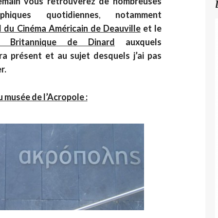
emain vous retrouverez de nombreuses
aphiques quotidiennes
,
notamment
l du Cinéma Américain de Deauville
et le
 Britannique de Dinard
auxquels
 présent et au sujet desquels j’ai pas
r.
 musée de l’Acropole :