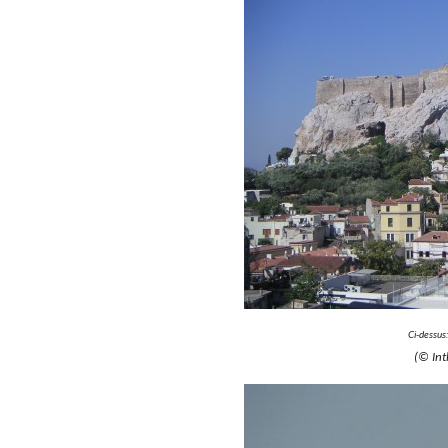
Ci-dessus:
(© In